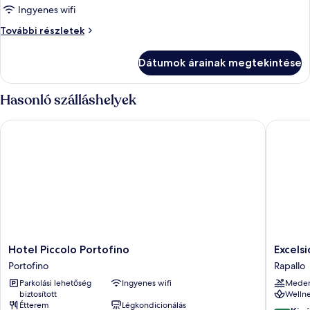
Junior
Ingyenes wifi
lakosztály
Junior
További részletek
lakosztály
további
Dátumok árainak megtekintése
részletei
Hasonló szálláshelyek
Hotel Piccolo Portofino
Excelsio
Hotel
Excelsio
Hotel Piccolo Portofino
Excels
Piccolo
Palace
Portofino
Rapallo
Portofino
Portofin
Parkolási lehetőség
Ingyenes wifi
Mede
Portofino
Coast
biztosított
Wellne
Rapallo
Étterem
Légkondicionálás