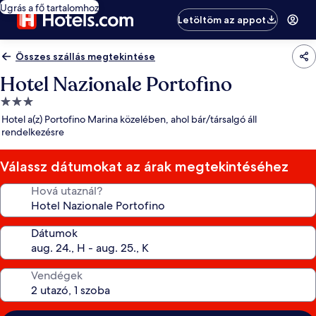
Ugrás a fő tartalomhoz
Letöltöm az appot
Összes szállás megtekintése
Hotel Nazionale Portofino
3.0
csillagos
Hotel a(z) Portofino Marina közelében, ahol bár/társalgó áll
szálláshely
rendelkezésre
Válassz dátumokat az árak megtekintéséhez
Hová utaznál?
Dátumok
Vendégek