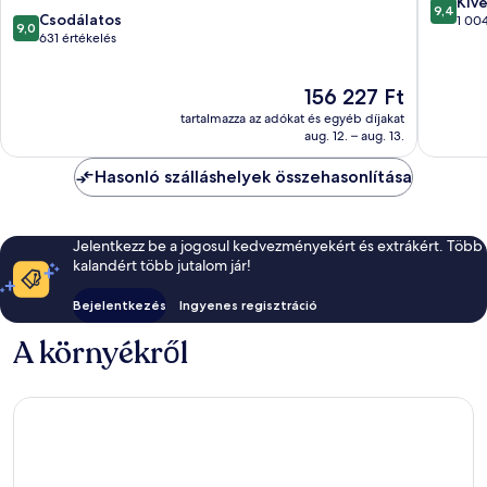
9.4
Kiv
9,4
9.0
Csodálatos
ennyiből
1 004
9,0
ennyiből:
631 értékelés
10,
10,
Kivétele
Csodálatos,
1 004
Az
156 227 Ft
631
értékelé
ár
értékelés
tartalmazza az adókat és egyéb díjakat
156 227 Ft
aug. 12. – aug. 13.
Hasonló szálláshelyek összehasonlítása
Jelentkezz be a jogosul kedvezményekért és extrákért. Több
kalandért több jutalom jár!
Bejelentkezés
Ingyenes regisztráció
A környékről