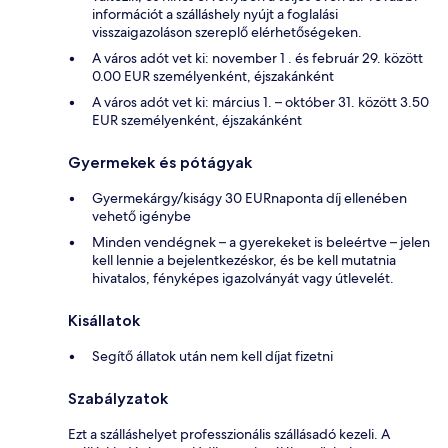
információt a szálláshely nyújt a foglalási
visszaigazoláson szereplő elérhetőségeken.
A város adót vet ki: november 1 . és február 29. között
0.00 EUR személyenként, éjszakánként
A város adót vet ki: március 1. – október 31. között 3.50
EUR személyenként, éjszakánként
Gyermekek és pótágyak
Gyermekárgy/kiságy 30 EURnaponta díj ellenében
vehető igénybe
Minden vendégnek – a gyerekeket is beleértve – jelen
kell lennie a bejelentkezéskor, és be kell mutatnia
hivatalos, fényképes igazolványát vagy útlevelét.
Kisállatok
Segítő állatok után nem kell díjat fizetni
Szabályzatok
Ezt a szálláshelyet professzionális szállásadó kezeli. A