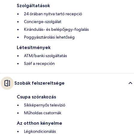
Szolgáltatások
24 órában nyitva tartó recepció
Concierge-szolgálat
Kirándulás- és belépőjegy-foglalás
Poggyásztárolási lehetőség
Létesítmények
ATM/banki szolgáltatás
Széf a recepción
Szobák felszereltsége
Csupa szórakozás
Síkképernyős televízió
Műholdas csatornák
Az otthon kényelme
Légkondicionálás