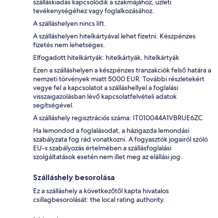
szálláskiadás kapcsolódik a szakmájához, üzleti
tevékenységéhez vagy foglalkozásához.
A szálláshelyen nincs lift.
A szálláshelyen hitelkártyával lehet fizetni. Készpénzes
fizetés nem lehetséges.
Elfogadott hitelkártyák: hitelkártyák, hitelkártyák
Ezen a szálláshelyen a készpénzes tranzakciók felső határa a
nemzeti törvények miatt 5000 EUR. További részletekért
vegye fel a kapcsolatot a szálláshellyel a foglalási
visszaigazolásban lévő kapcsolatfelvételi adatok
segítségével.
A szálláshely regisztrációs száma: IT010044A1VBRUE6ZC
Ha lemondod a foglalásodat, a házigazda lemondási
szabályzata fog rád vonatkozni. A fogyasztók jogairól szóló
EU-s szabályozás értelmében a szállásfoglalási
szolgáltatások esetén nem illet meg az elállási jog.
Szálláshely besorolása
Ez a szálláshely a következőtől kapta hivatalos
csillagbesorolását: the local rating authority.