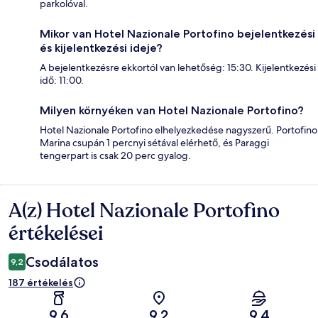
parkolóval.
Mikor van Hotel Nazionale Portofino bejelentkezési
és kijelentkezési ideje?
A bejelentkezésre ekkortól van lehetőség: 15:30. Kijelentkezési
idő: 11:00.
Milyen környéken van Hotel Nazionale Portofino?
Hotel Nazionale Portofino elhelyezkedése nagyszerű. Portofino
Marina csupán 1 percnyi sétával elérhető, és Paraggi
tengerpart is csak 20 perc gyalog.
A(z) Hotel Nazionale Portofino
Értékelések
értékelései
Csodálatos
9,2
187 értékelés
9,6
9,2
9,4