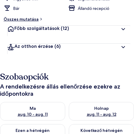
Bár
Állandó recepció
Összes mutatása
Főbb szolgáltatások
(12)
Az otthon érzése
(6)
Szobaopciók
A rendelkezésre állás ellenőrzése ezekre az
időpontokra
A ma esti rendelkezésre állás ellenőrzése: aug. 10 - aug. 11
A holnapi rendelkezésre állás e
Ma
Holnap
aug. 10 - aug. 11
aug. 11 - aug. 12
A mostani hétvégi rendelkezésre állás ellenőrzése: aug. 14 - au
A következő hétvégi rendelkezé
Ezen a hétvégén
Következő hétvégén