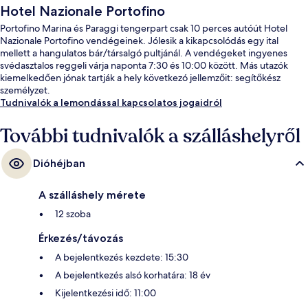
Hotel Nazionale Portofino
Portofino Marina és Paraggi tengerpart csak 10 perces autóút Hotel
Nazionale Portofino vendégeinek. Jólesik a kikapcsolódás egy ital
mellett a hangulatos bár/társalgó pultjánál. A vendégeket ingyenes
svédasztalos reggeli várja naponta 7:30 és 10:00 között. Más utazók
kiemelkedően jónak tartják a hely következó jellemzőit: segítőkész
személyzet.
Tudnivalók a lemondással kapcsolatos jogaidról
További tudnivalók a szálláshelyről
Dióhéjban
A szálláshely mérete
12 szoba
Érkezés/távozás
A bejelentkezés kezdete: 15:30
A bejelentkezés alsó korhatára: 18 év
Kijelentkezési idő: 11:00