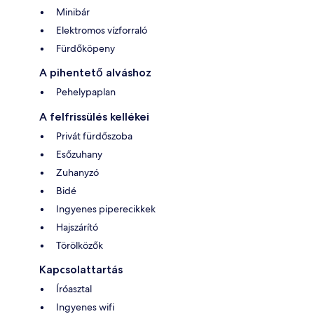
Minibár
Elektromos vízforraló
Fürdőköpeny
A pihentető alváshoz
Pehelypaplan
A felfrissülés kellékei
Privát fürdőszoba
Esőzuhany
Zuhanyzó
Bidé
Ingyenes piperecikkek
Hajszárító
Törölközők
Kapcsolattartás
Íróasztal
Ingyenes wifi