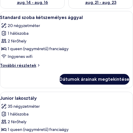
aug. 14 - aug. 16
aug. 21 - aug. 23
A
Egy hálószoba, amelyben található egy 
7
Standard szoba kétszemélyes ággyal
következő
20 négyzetméter
szoba
1 hálószoba
összes
képének
2 férőhely
megtekintése:
1 queen (nagyméretű) franciaágy
Standard
Ingyenes wifi
szoba
Standard
További részletek
kétszemélyes
szoba
ággyal
kétszemélyes
Dátumok árainak megtekintése
ággyal
további
részletei
A
Egy tágas nappali, melyben fa padló, bé
11
Junior lakosztály
következő
35 négyzetméter
szoba
1 hálószoba
összes
képének
2 férőhely
megtekintése:
1 queen (nagyméretű) franciaágy