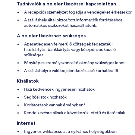
Tudnivalók a bejelentkezéssel kapcsolatban
A recepciós személyzet fogadja a vendégeket érkezéskor.
A szálláshely által biztosított információk fordításához
automatikus eszközöket használhatunk.
A bejelentkezéshez szükséges
Az esetlegesen felmerülő költségek fedezetéül
hitelkártyás, bankkártyás vagy készpénzes kaució
szükséges
Fényképes személyazonosító okmány szükséges lehet
A szálláshelyre való bejelentkezés alsó korhatára 18
Kisállatok
Házi kedvencek ingyenesen hozhatók
Segítőállatok hozhatók
Korlátozások vannak érvényben*
Rendelkezésre állnak a következők: etető és itató tálak
Internet
Ingyenes wifikapcsolat a nyilvános helyiségekben