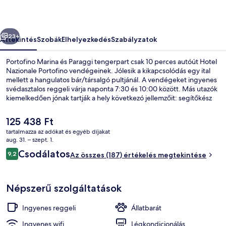
őző
Következő
23+
Áttekintés
Szobák
Elhelyezkedés
Szabályzatok
Portofino Marina és Paraggi tengerpart csak 10 perces autóút Hotel
Nazionale Portofino vendégeinek. Jólesik a kikapcsolódás egy ital
mellett a hangulatos bár/társalgó pultjánál. A vendégeket ingyenes
svédasztalos reggeli várja naponta 7:30 és 10:00 között. Más utazók
kiemelkedően jónak tartják a hely következó jellemzőit: segítőkész
személyzet.
A
125 438 Ft
jelenlegi
tartalmazza az adókat és egyéb díjakat
ár
aug. 31. – szept. 1.
Jachtkikötő
125 438 Ft
Értékelések
Csodálatos
9,2
Az összes (187) értékelés megtekintése
9,2 ennyiből: 10
Népszerű szolgáltatások
Ingyenes reggeli
Állatbarát
Ingyenes wifi
Légkondicionálás