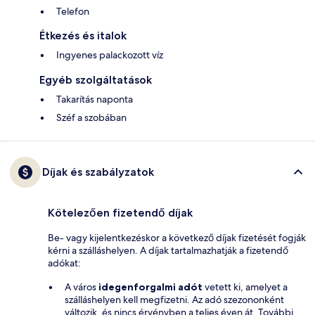
Telefon
Étkezés és italok
Ingyenes palackozott víz
Egyéb szolgáltatások
Takarítás naponta
Széf a szobában
Díjak és szabályzatok
Kötelezően fizetendő díjak
Be- vagy kijelentkezéskor a következő díjak fizetését fogják
kérni a szálláshelyen. A díjak tartalmazhatják a fizetendő
adókat:
A város
idegenforgalmi adót
vetett ki, amelyet a
szálláshelyen kell megfizetni. Az adó szezononként
változik, és nincs érvényben a teljes éven át. További