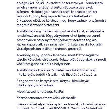
erkélyekkel, belső udvarokkal és teraszokkal – rendelkezik,
amelyek nem feltétlenül biztonságosak a gyerekek
számára. Ha kétségeid vannak ezzel kapcsolatban, azt
javasoljuk, hogy lépj kapcsolatba a szálláshellyel az
érkezésed előtt, és kérdezd meg, hogy tudnak-e számodra
megfelelő szobát biztosítani.
A szálláshely egymásba nyíló szobákat is kínál, amelyeket a
rendelkezésre állás függvényében lehet igénybe venni.
Amennyiben összenyitható szobákat szeretne foglalni,
lépjen kapcsolatba a szálláshely munkatársaival a foglalási
visszaigazoláson található számon keresztül.
A vendégek nyugodtak lehetnek, mert biztonságukról
tűzoltó készülék, elsősegély-felszerelés és ablakokra szerelt
védőrács gondoskodik a helyszínen.
A szálláshely a következő fizetési módokat fogadja el:
hitelkártyák, betéti kártyák, mobilfizetés és készpénz.
Elfogadott hitelkártyák: hitelkártyák, hitelkártyák,
hitelkártyák, hitelkártyák
Mobilfizetési lehetőség: PayPal.
Készpénzmentes tranzakciók elérhetők.
Ezen a szálláshelyen a készpénzes tranzakciók felső határa a
nemzeti törvények miatt 5000 EUR. További részletekért