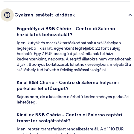
Gyakran ismételt kérdések
Engedélyezi B&B Chérie - Centro di Salerno
háziállatok behozatalát?
Igen, kutyák és macskák tartózkodhatnak a szálláshelyen –
legfeljebb 1 kisállat, egyenként legfeljebb 22 font súlyig
hozható. Egy 7 EUR összegű díjat számítanak fel házi
kedvencenként, naponta. A segítő állatokra nem vonatkoznak
díjak.. Bizonyos korlátozások lehetnek érvényben, melyekről a
szálláshely tud bővebb felvilágosítással szolgálni.
Kínál B&B Chérie - Centro di Salerno helyszíni
parkolási lehetőséget?
Sajnos nem, de a közelben elérhető kedvezményes parkolási
lehetőség.
Kínál ez B&B Chérie - Centro di Salerno reptéri
transzfer szolgáltatást?
Igen, reptéri transzferjárat rendelkezésre áll. A díj 110 EUR