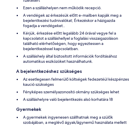
fizetésért
Ezen a szálláshelyen nem működik recepció.
A vendégek az érkezésük előtt e-mailben kapják meg a
bejelentkezési tudnivalókat; Érkezéskor a házigazda
fogadja a vendégeket..
Kérjük, érkezése előtt legalább 24 órával vegye fel a
kapcsolatot a szálláshellyel a foglalási visszaigazoláson
található elérhetőségen, hogy egyeztessen a
bejelentkezéssel kapcsolatban.
A szálláshely által biztosított információk fordításához
automatikus eszközöket használhatunk.
A bejelentkezéshez szükséges
Az esetlegesen felmerülő költségek fedezetéül készpénzes
kaució szükséges
Fényképes személyazonosító okmány szükséges lehet
A szálláshelyre való bejelentkezés alsó korhatára 18
Gyermekek
A gyermekek ingyenesen szállhatnak meg a szülők
szobájában, a meglévő ágyak/ágynemű használata mellett