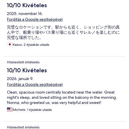
10/10 Kivételes
2025. november 16.
Fordítás a Google segítségével
完璧なロケーションです。駅からも近く、ショッピング街の真
ん中で、船乗り場やバス乗り場にも近くサレルノを楽しむのに
完璧な場所でした。
Kazuo, 2 éjszakás utazás
Hitelesített értékelés
10/10 Kivételes
2026. január 9.
Fordítás a Google segítségével
Clean, spacious room centrally located near the water. Great
night's sleep, and loved sitting on the balcony in the morning.
Nonna, who greeted us, was very helpful and sweet!
Michele, 1 éjszakás utazás
Hitelesített értékelés