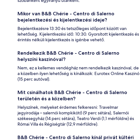
szobánként egyirányú utanként.
Mikor van B&B Chérie - Centro di Salerno
bejelentkezési és kijelentkezési ideje?
Bejelentkezésre 13:30 és tetszőleges időpont között van
lehetőség. Kijelentkezési idő: 10:30. Gyorsított kijelentkezés és
érintés nélküli kijelentkezés is igénbe vehető.
Rendelkezik B&B Chérie - Centro di Salerno
helyszíni kaszinóval?
Nem, ez a kellemes vendégház nem rendelkezik kaszinóval, de
a közelben ilyen lehetőség is kínálkozik: Eurotex Online Kaszinó
(15 perc autóval).
Mit csinálhatok B&B Chérie - Centro di Salerno
területén és a közelben?
Helyszínek, melyeket érdemes felkeresni: Travelmar
jegyirodája – salernói kompkikötő (9 perc sétára), Salernói
székesegyház (14 perc sétára), Teatro Verdi (1,1 mérföldre) és
Római Villa és Régiségtár (12,9 mérföldre).
B&B Chérie - Centro di Salerno kínál privát kültéri