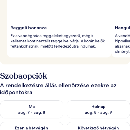
t
Reggeli bonanza
Hangul
Ez a vendégház a reggeleket egyszerű, mégis
A vendé
kellemes kontinentális reggelivel várja. A korán kelők
hipoall
feltankolhatnak, mielőtt felfedezőútra indulnak.
alszanak
élményt
Szobaopciók
A rendelkezésre állás ellenőrzése ezekre az
időpontokra
A ma esti rendelkezésre állás ellenőrzése: aug. 7 - aug. 8
A holnapi rendelkezésre állás e
Ma
Holnap
aug. 7 - aug. 8
aug. 8 - aug. 9
A mostani hétvégi rendelkezésre állás ellenőrzése: aug. 7 - aug
A következő hétvégi rendelkezé
Ezen a hétvégén
Következő hétvégén