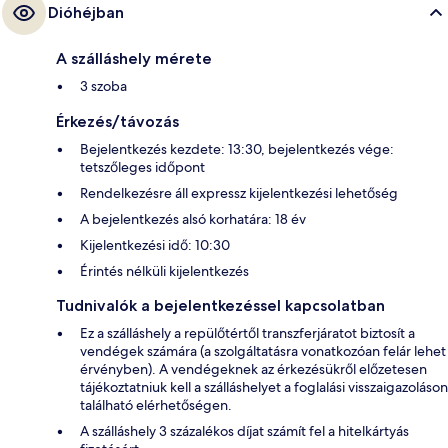
Dióhéjban
A szálláshely mérete
3 szoba
Érkezés/távozás
Bejelentkezés kezdete: 13:30, bejelentkezés vége:
tetszőleges időpont
Rendelkezésre áll expressz kijelentkezési lehetőség
A bejelentkezés alsó korhatára: 18 év
Kijelentkezési idő: 10:30
Érintés nélküli kijelentkezés
Tudnivalók a bejelentkezéssel kapcsolatban
Ez a szálláshely a repülőtértől transzferjáratot biztosít a
vendégek számára (a szolgáltatásra vonatkozóan felár lehet
érvényben). A vendégeknek az érkezésükről előzetesen
tájékoztatniuk kell a szálláshelyet a foglalási visszaigazoláson
található elérhetőségen.
A szálláshely 3 százalékos díjat számít fel a hitelkártyás