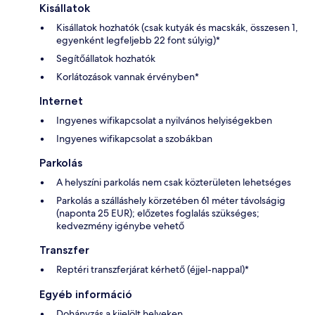
Kisállatok
Kisállatok hozhatók (csak kutyák és macskák, összesen 1,
egyenként legfeljebb 22 font súlyig)*
Segítőállatok hozhatók
Korlátozások vannak érvényben*
Internet
Ingyenes wifikapcsolat a nyilvános helyiségekben
Ingyenes wifikapcsolat a szobákban
Parkolás
A helyszíni parkolás nem csak közterületen lehetséges
Parkolás a szálláshely körzetében 61 méter távolságig
(naponta 25 EUR); előzetes foglalás szükséges;
kedvezmény igénybe vehető
Transzfer
Reptéri transzferjárat kérhető (éjjel-nappal)*
Egyéb információ
Dohányzás a kijelölt helyeken