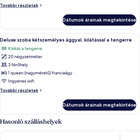
szoba
Superior
További részletek
kétszemélyes
szoba
kétszemélyes
ággyal,
Dátumok árainak megtekintése
ággyal,
részleges
részleges
kilátással
kilátással
A
Egy modern hálószoba, amelyben egy na
8
a
a
Deluxe szoba kétszemélyes ággyal, kilátással a tengerre
következő
tengerre
tengerre
Kilátás a tengerre
további
szoba
részletei
20 négyzetméter
összes
képének
3 férőhely
megtekintése:
1 queen (nagyméretű) franciaágy
Deluxe
Ingyenes wifi
szoba
Deluxe
További részletek
kétszemélyes
szoba
ággyal,
kétszemélyes
Dátumok árainak megtekintése
ággyal,
kilátással
kilátással
a
a
Hasonló szálláshelyek
tengerre
tengerre
további
Hotel Plaza
Suite 39
részletei