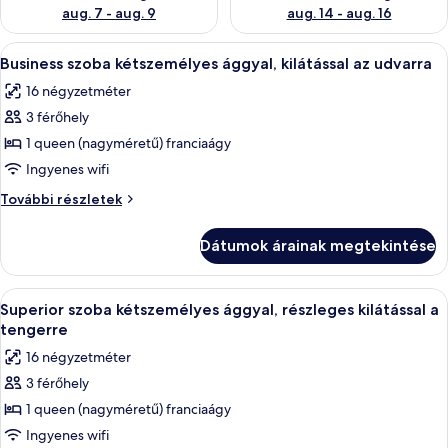
aug. 7 - aug. 9
aug. 14 - aug. 16
A
Egy modern szállodaszoba, amelyben egy
6
Business szoba kétszemélyes ággyal, kilátással az udvarra
következő
16 négyzetméter
szoba
3 férőhely
összes
képének
1 queen (nagyméretű) franciaágy
megtekintése:
Ingyenes wifi
Business
Business
További részletek
szoba
szoba
kétszemélyes
kétszemélyes
Dátumok árainak megtekintése
ággyal,
ággyal,
kilátással
kilátással
az
A
Egy modern szállodai szoba, amelyben 
az
5
udvarra
Superior szoba kétszemélyes ággyal, részleges kilátással a
következő
további
udvarra
tengerre
részletei
szoba
16 négyzetméter
összes
3 férőhely
képének
1 queen (nagyméretű) franciaágy
megtekintése:
Superior
Ingyenes wifi