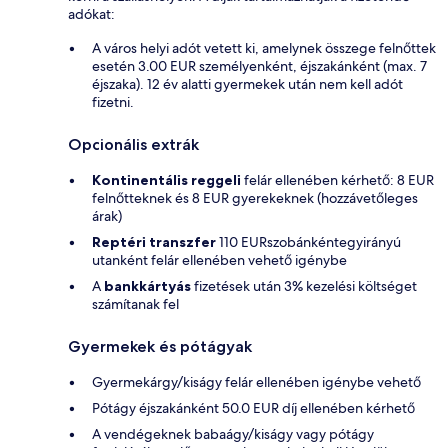
adókat:
A város helyi adót vetett ki, amelynek összege felnőttek
esetén 3.00 EUR személyenként, éjszakánként (max. 7
éjszaka). 12 év alatti gyermekek után nem kell adót
fizetni.
Opcionális extrák
Kontinentális reggeli
felár ellenében kérhető: 8 EUR
felnőtteknek és 8 EUR gyerekeknek (hozzávetőleges
árak)
Reptéri transzfer
110 EURszobánkéntegyirányú
utanként felár ellenében vehető igénybe
A
bankkártyás
fizetések után 3% kezelési költséget
számítanak fel
Gyermekek és pótágyak
Gyermekárgy/kiságy felár ellenében igénybe vehető
Pótágy éjszakánként 50.0 EUR díj ellenében kérhető
A vendégeknek babaágy/kiságy vagy pótágy