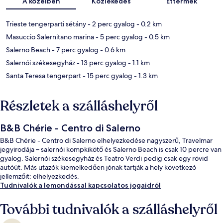
A közelben
Közlekedés
Éttermek
Trieste tengerparti sétány
- 2 perc gyalog
- 0.2 km
Masuccio Salernitano marina
- 5 perc gyalog
- 0.5 km
Salerno Beach
- 7 perc gyalog
- 0.6 km
Salernói székesegyház
- 13 perc gyalog
- 1.1 km
Santa Teresa tengerpart
- 15 perc gyalog
- 1.3 km
Részletek a szálláshelyről
B&B Chérie - Centro di Salerno
B&B Chérie - Centro di Salerno elhelyezkedése nagyszerű, Travelmar
jegyirodája – salernói kompkikötő és Salerno Beach is csak 10 percre van
gyalog. Salernói székesegyház és Teatro Verdi pedig csak egy rövid
autóút. Más utazók kiemelkedően jónak tartják a hely következó
jellemzőit: elhelyezkedés.
Tudnivalók a lemondással kapcsolatos jogaidról
További tudnivalók a szálláshelyről