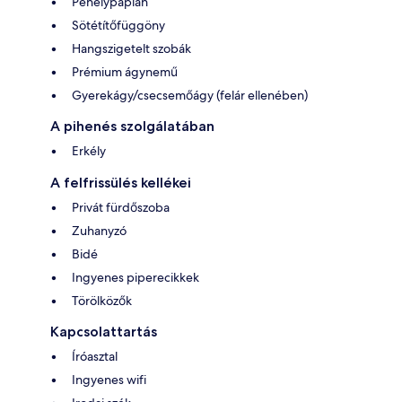
Pehelypaplan
Sötétítőfüggöny
Hangszigetelt szobák
Prémium ágynemű
Gyerekágy/csecsemőágy (felár ellenében)
A pihenés szolgálatában
Erkély
A felfrissülés kellékei
Privát fürdőszoba
Zuhanyzó
Bidé
Ingyenes piperecikkek
Törölközők
Kapcsolattartás
Íróasztal
Ingyenes wifi