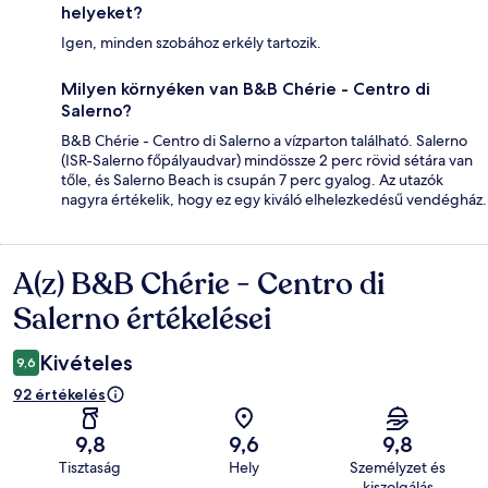
helyeket?
Igen, minden szobához erkély tartozik.
Milyen környéken van B&B Chérie - Centro di
Salerno?
B&B Chérie - Centro di Salerno a vízparton található. Salerno
(ISR-Salerno főpályaudvar) mindössze 2 perc rövid sétára van
tőle, és Salerno Beach is csupán 7 perc gyalog. Az utazók
nagyra értékelik, hogy ez egy kiváló elhelezkedésű vendégház.
A(z) B&B Chérie - Centro di
Értékelések
Salerno értékelései
Kivételes
9,6
92 értékelés
9,8
9,6
9,8
Tisztaság
Hely
Személyzet és
kiszolgálás