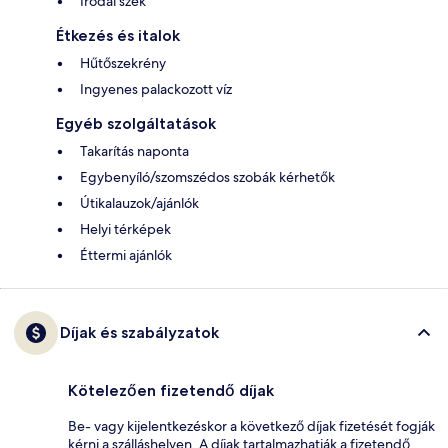
Irodai szék
Étkezés és italok
Hűtőszekrény
Ingyenes palackozott víz
Egyéb szolgáltatások
Takarítás naponta
Egybenyíló/szomszédos szobák kérhetők
Útikalauzok/ajánlók
Helyi térképek
Éttermi ajánlók
Díjak és szabályzatok
Kötelezően fizetendő díjak
Be- vagy kijelentkezéskor a következő díjak fizetését fogják
kérni a szálláshelyen. A díjak tartalmazhatják a fizetendő