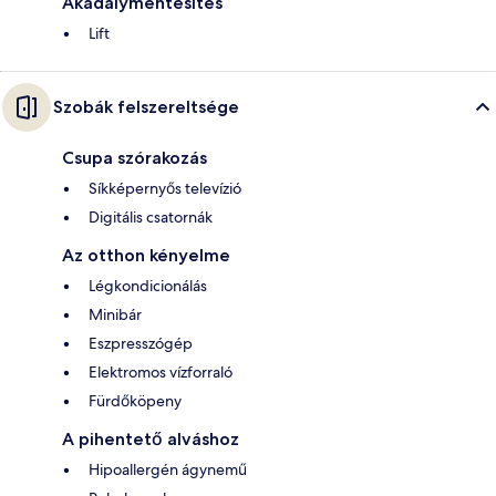
Akadálymentesítés
Lift
Szobák felszereltsége
Csupa szórakozás
Síkképernyős televízió
Digitális csatornák
Az otthon kényelme
Légkondicionálás
Minibár
Eszpresszógép
Elektromos vízforraló
Fürdőköpeny
A pihentető alváshoz
Hipoallergén ágynemű