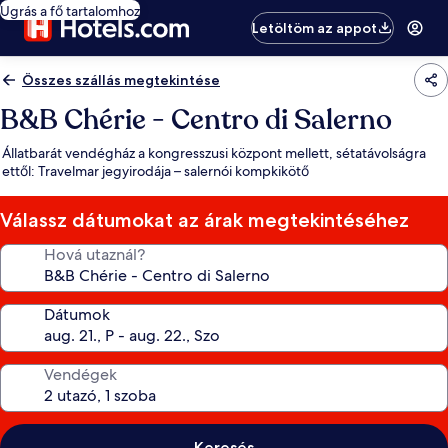
Ugrás a fő tartalomhoz
Letöltöm az appot
Összes szállás megtekintése
B&B Chérie - Centro di Salerno
Állatbarát vendégház a kongresszusi központ mellett, sétatávolságra
ettől: Travelmar jegyirodája – salernói kompkikötő
Válassz dátumokat az árak megtekintéséhez
Hová utaznál?
Dátumok
Vendégek
Keresés