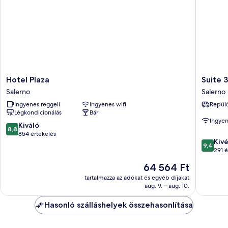
Hotel
Suite
Hotel Plaza
Suite 
Plaza
39
Salerno
Salerno
Salerno
Guest
Ingyenes reggeli
Ingyenes wifi
Repülő
House
Légkondicionálás
Bár
Salerno
Ingyen
8.8
Kiváló
8,8
ennyiből:
854 értékelés
9.4
Kiv
10,
9,4
ennyiből
291 é
Kiváló,
10,
854
Az
64 564 Ft
Kivétele
értékelés
ár
291
tartalmazza az adókat és egyéb díjakat
64 564 Ft
aug. 9. – aug. 10.
értékelé
Hasonló szálláshelyek összehasonlítása