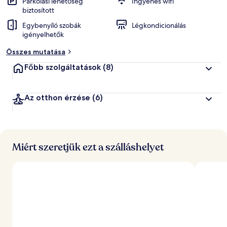
k
Parkolási lehetőség
Ingyenes wifi
biztosított
á
Egybenyíló szobák
Légkondicionálás
l
igényelhetők
t
a
Összes mutatása
l
Főbb szolgáltatások
(8)
l
e
g
Az otthon érzése
(6)
j
o
b
b
r
Miért szeretjük ezt a szálláshelyet
a
é
r
t
é
k
e
l