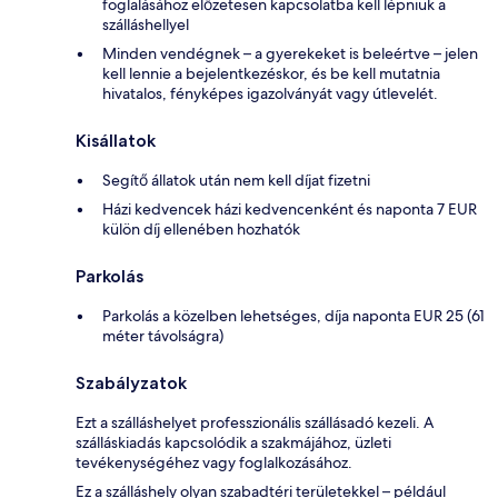
foglalásához előzetesen kapcsolatba kell lépniük a
szálláshellyel
Minden vendégnek – a gyerekeket is beleértve – jelen
kell lennie a bejelentkezéskor, és be kell mutatnia
hivatalos, fényképes igazolványát vagy útlevelét.
Kisállatok
Segítő állatok után nem kell díjat fizetni
Házi kedvencek házi kedvencenként és naponta 7 EUR
külön díj ellenében hozhatók
Parkolás
Parkolás a közelben lehetséges, díja naponta EUR 25 (61
méter távolságra)
Szabályzatok
Ezt a szálláshelyet professzionális szállásadó kezeli. A
szálláskiadás kapcsolódik a szakmájához, üzleti
tevékenységéhez vagy foglalkozásához.
Ez a szálláshely olyan szabadtéri területekkel – például