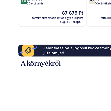
9,8
7,6
ennyiből:
ennyiből:
55 értékelés
106 értékel
10,
10,
Az
87 875 Ft
Kivételes,
Jó,
ár
55
106
tartalmazza az adókat és egyéb díjakat
tartalm
87 875 Ft
értékelés
értékelés
aug. 31. – szept. 1.
Jelentkezz be a jogosul kedvezmény
jutalom jár!
A környékről