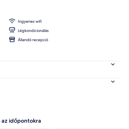
y homlokzata
Ingyenes wifi
Légkondicionálás
Állandó recepció
e az időpontokra