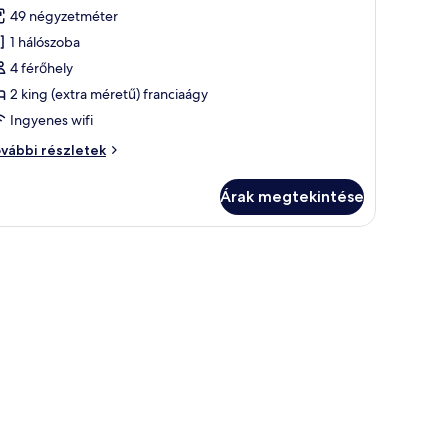
övetkező
49 négyzetméter
zoba
1 hálószoba
sszes
épének
4 férőhely
egtekintése:
2 king (extra méretű) franciaágy
akosztály,
Ingyenes wifi
kosztály,
vábbi részletek
álószobával
lószobával
Árak megtekintése
vábbi
szletei
áló.
zült ágy, egy éjjeliszekrény, egy íróasztal székkkel, valamint egy nagy ablak