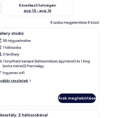
ellenőrzése: aug. 7 - aug. 9
A következő hétvégi rendelkezésre állás ellenőrzése: aug. 14 -
Következő hétvégén
aug. 14 - aug. 16
8 szoba megjelenítése 8 közül
 egy éjjeliszekrény, egy szék és egy asztal, rajta gyümölcsökkel.
Egy modern nappali, melyben található egy ka
9
llery stúdió
övetkező
38 négyzetméter
zoba
1 hálószoba
sszes
épének
3 férőhely
egtekintése:
1 kinyitható kanapé (kétszemélyes ágyméret) és 1 king
(extra méretű) franciaágy
allery
túdió
Ingyenes wifi
llery
vábbi részletek
údió
vábbi
szletei
Árak megtekintése
 keretben van a falon.
sztal, sötétítőfüggöny és ingyenes wifi
Egy szállodai szoba, amelyben egy ágy, egy író
6
kosztály, 2 hálószobával