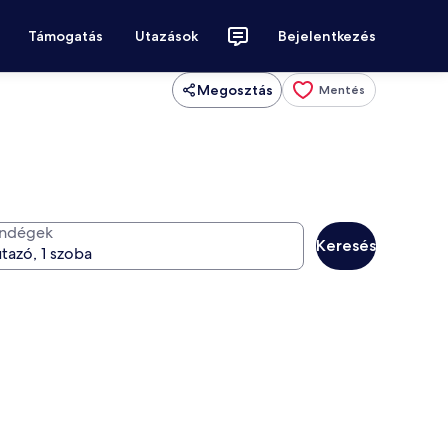
Támogatás
Utazások
Bejelentkezés
Megosztás
Mentés
ndégek
Keresés