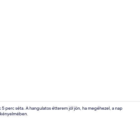
Gallery stúd
k 5 perc séta. A hangulatos étterem jól jön, ha megéhezel, a nap
gó kényelmében.
Külső rész