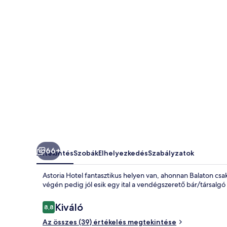
66+
Áttekintés
Szobák
Elhelyezkedés
Szabályzatok
Astoria Hotel fantasztikus helyen van, ahonnan Balaton csa
végén pedig jól esik egy ital a vendégszerető bár/társal
Értékelések
Kiváló
8,8
8,8 ennyiből: 10
Az összes (39) értékelés megtekintése