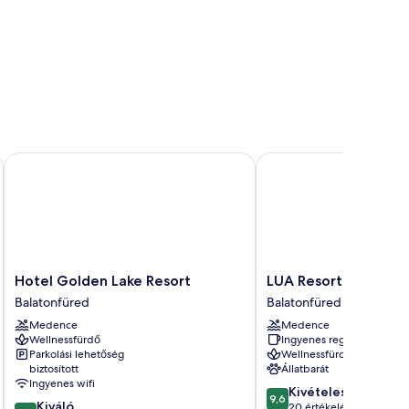
Hotel Golden Lake Resort
LUA Resort Balatonfür
Hotel
LUA
Hotel Golden Lake Resort
LUA Resort Balatonf
Golden
Resort
Balatonfüred
Balatonfüred
Lake
Balatonfüred
Medence
Medence
Resort
Balatonfüred
Wellnessfürdő
Ingyenes reggeli
Balatonfüred
Parkolási lehetőség
Wellnessfürdő
biztosított
Állatbarát
Ingyenes wifi
9.6
Kivételes
9,6
8.6
Kiváló
ennyiből:
20 értékelés