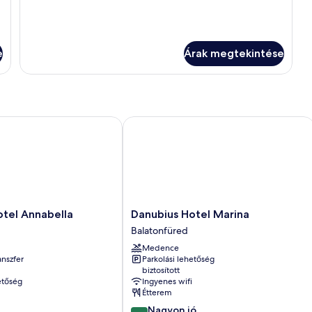
részletei
e
Árak megtekintése
el Annabella
Danubius Hotel Marina
Danubius
otel Annabella
Danubius Hotel Marina
Hotel
Balatonfüred
Marina
Medence
Balatonfüred
anszfer
Parkolási lehetőség
biztosított
etőség
Ingyenes wifi
Étterem
8.0
Nagyon jó