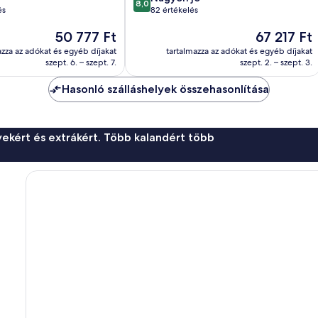
8,0
ennyiből:
és
82 értékelés
10,
Az
Az
50 777 Ft
67 217 Ft
Nagyon
ár
ár
jó,
azza az adókat és egyéb díjakat
tartalmazza az adókat és egyéb díjakat
50 777 Ft
67 217 Ft
82
szept. 6. – szept. 7.
szept. 2. – szept. 3.
értékelés
Hasonló szálláshelyek összehasonlítása
ekért és extrákért. Több kalandért több