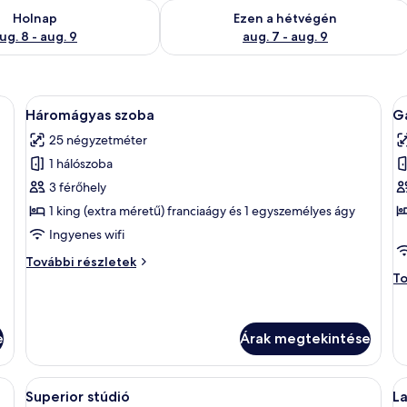
g. 8
elkezésre állás ellenőrzése: aug. 8 - aug. 9
A mostani hétvégi rendelkezésre állás 
Holnap
Ezen a hétvégén
ug. 8 - aug. 9
aug. 7 - aug. 9
van egy ágy, fából készült bútorok, piros szőnyeg és egy ajtó.
A
Egy hálószoba, amelyben van egy faágy,
A
6
Háromágyas szoba
Ga
következő
k
25 négyzetméter
szoba
s
1 hálószoba
összes
ö
képének
k
3 férőhely
megtekintése:
m
1 king (extra méretű) franciaágy és 1 egyszemélyes ágy
Háromágyas
G
Ingyenes wifi
szoba
s
Háromágyas
További részletek
szoba
Ga
To
további
st
részletei
to
ré
e
Árak megtekintése
alálható egy ágy, egy szék, egy éjjeliszemélyzet lámpával, és egy kép, amely
A
Superior stúdió | Széf a szobában, íróa
A
14
Superior stúdió
La