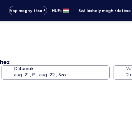
•
App megnyitása
HUF
Szálláshely meghirdetése
éhez
Dátumok
Ve