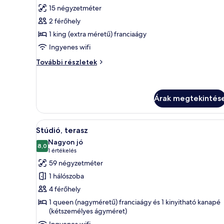
következő
15 négyzetméter
szoba
2 férőhely
összes
képének
1 king (extra méretű) franciaágy
megtekintése:
Ingyenes wifi
Szoba
Szoba
További részletek
kétszemélyes
kétszemélyes
ággyal,
ággyal,
terasz
terasz
további
Árak megtekintés
részletei
A
Egy hálószoba, amelyben találh
12
Stúdió, terasz
következő
Nagyon jó
szoba
8,0
10-ből 8,0
(1
1 értékelés
összes
értékelés)
59 négyzetméter
képének
1 hálószoba
megtekintése:
4 férőhely
Stúdió,
1 queen (nagyméretű) franciaágy és 1 kinyitható kanapé
terasz
(kétszemélyes ágyméret)
Ingyenes wifi