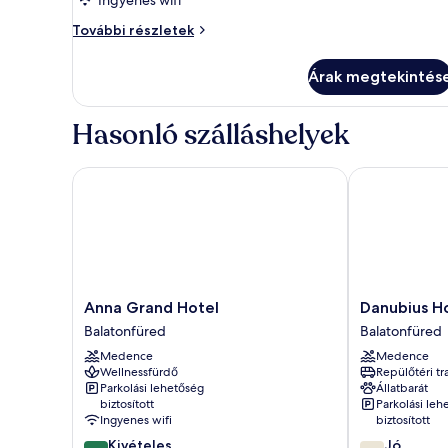
Stúdió,
További részletek
terasz
további
Árak megtekintés
részletei
Hasonló szálláshelyek
Anna Grand Hotel
Danubius Hot
Anna
Danubius
Anna Grand Hotel
Danubius H
Grand
Hotel
Balatonfüred
Balatonfüred
Hotel
Annabella
Medence
Medence
Balatonfüred
Balatonfüred
Wellnessfürdő
Repülőtéri tr
Parkolási lehetőség
Állatbarát
biztosított
Parkolási leh
Ingyenes wifi
biztosított
9.8
7.6
Kivételes
Jó