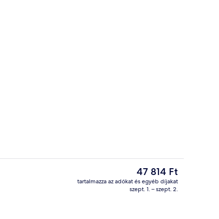
ió | Nappali | Síkképernyős tévé
Külső rész - részletek
A
47 814 Ft
jelenlegi
tartalmazza az adókat és egyéb díjakat
ár
szept. 1. – szept. 2.
Gallery stúdió | Széf a szobában, íróa
47 814 Ft