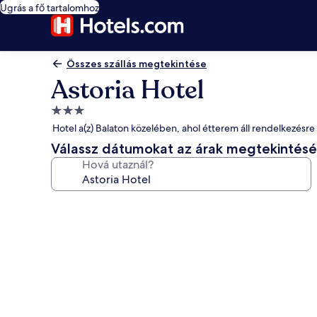
Ugrás a fő tartalomhoz
Összes szállás megtekintése
Astoria Hotel
3.0
csillagos
Hotel a(z) Balaton közelében, ahol étterem áll rendelkezésre
szálláshely
Válassz dátumokat az árak megtekintés
Hová utaznál?
A(z)
Astoria
Hotel
képgalériája