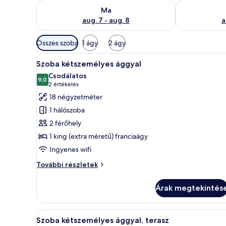
A ma esti rendelkezésre állás ellenőrzése: aug. 7 - au
A holnapi rend
Ma
aug. 7 - aug. 8
a
Szobákhoz
Összes szoba
1 ágy
2 ágy
rendelkezésre
A
Egy szállodai szoba, amelyben 
álló
4
Szoba kétszemélyes ággyal
következő
szűrők
Csodálatos
szoba
9,0
10-ből 9,0
(2
2 értékelés
összes
értékelés)
18 négyzetméter
képének
1 hálószoba
megtekintése:
2 férőhely
Szoba
1 king (extra méretű) franciaágy
kétszemélyes
Ingyenes wifi
ággyal
Szoba
További részletek
kétszemélyes
ággyal
Árak megtekintés
további
részletei
A
Egy szállodai szoba, amelyben t
7
Szoba kétszemélyes ággyal, terasz