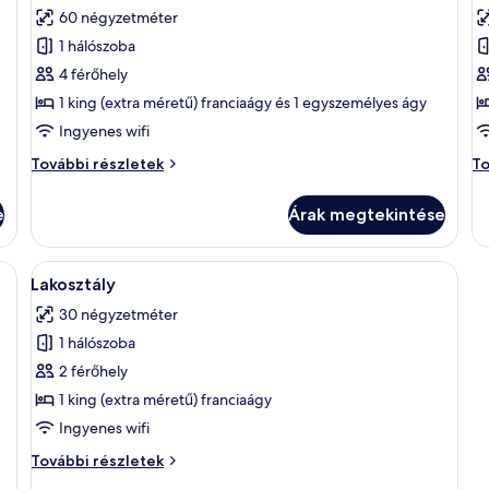
következő
k
60 négyzetméter
szoba
s
1 hálószoba
összes
ö
képének
k
4 férőhely
megtekintése:
m
1 king (extra méretű) franciaágy és 1 egyszemélyes ágy
Superior
L
Ingyenes wifi
stúdió
2
Superior
La
További részletek
To
h
stúdió
2
további
há
e
Árak megtekintése
részletei
to
ré
ató egy ágy, éjjeli lámpák, egy szék, egy virágos növény és egy légkondicion
A
Egy szállodai szoba, melyben fából kés
5
Lakosztály
következő
30 négyzetméter
szoba
1 hálószoba
összes
képének
2 férőhely
megtekintése:
1 king (extra méretű) franciaágy
Lakosztály
Ingyenes wifi
Lakosztály
További részletek
további