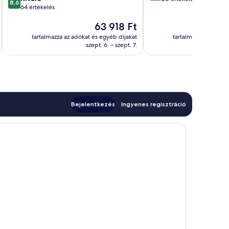
8,6
ennyiből:
64 értékelés
10,
10,
Kivételes,
Az
63 918 Ft
Kiváló,
20
ár
64
értékelés
tartalmazza az adókat és egyéb díjakat
tartalmazza az adóka
63 918 Ft
értékelés
szept. 6. – szept. 7.
Bejelentkezés
Ingyenes regisztráció