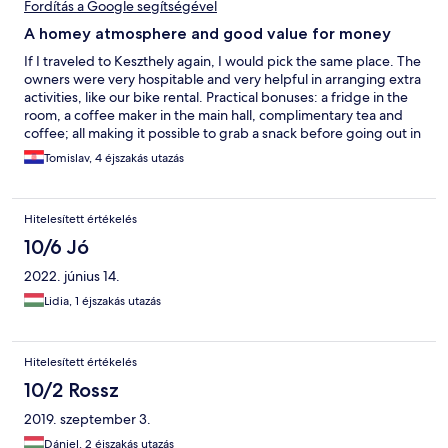
Fordítás a Google segítségével
A homey atmosphere and good value for money
If I traveled to Keszthely again, I would pick the same place. The
owners were very hospitable and very helpful in arranging extra
activities, like our bike rental. Practical bonuses: a fridge in the
room, a coffee maker in the main hall, complimentary tea and
coffee; all making it possible to grab a snack before going out in
the morning. The neighbourhood is lovely and quiet, whereas
Tomislav, 4 éjszakás utazás
the lake, the beach and the center of Keszthely are within a
walking distance. Overall, I would recommend it to anyone
who's planning to spend the most of their Balaton time
Hitelesített értékelés
outdoors, but still needs a decent and inexpensive place to
sleep.
10/6 Jó
2022. június 14.
Lidia, 1 éjszakás utazás
Hitelesített értékelés
10/2 Rossz
2019. szeptember 3.
Dániel, 2 éjszakás utazás