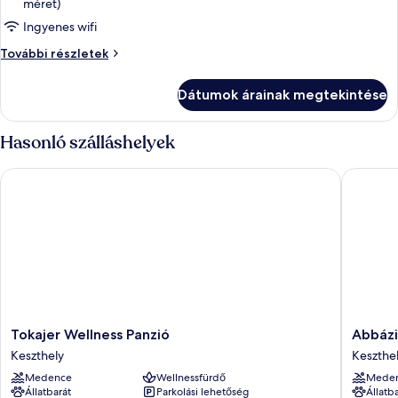
méret)
megtekintése:
Ingyenes wifi
Superior
stúdió
Superior
További részletek
stúdió
további
Dátumok árainak megtekintése
részletei
Hasonló szálláshelyek
Tokajer Wellness Panzió
Abbázia 
Tokajer
Abbázia
Tokajer Wellness Panzió
Abbázi
Wellness
Club
Keszthely
Keszthe
Panzió
Hotel
Medence
Wellnessfürdő
Mede
Keszthely
Kék
Állatbarát
Parkolási lehetőség
Állatb
Keszthe