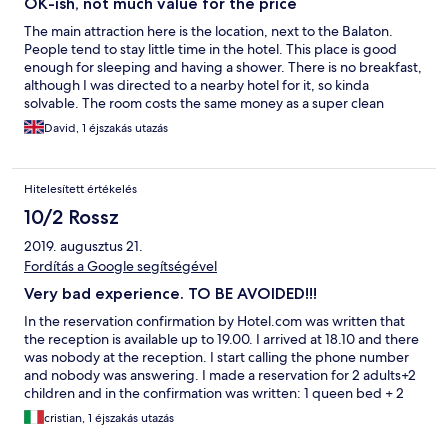
OK-ish, not much value for the price
The main attraction here is the location, next to the Balaton.
People tend to stay little time in the hotel. This place is good
enough for sleeping and having a shower. There is no breakfast,
although I was directed to a nearby hotel for it, so kinda
solvable. The room costs the same money as a super clean
apartment next to the Adriatic Sea with kitchen and A/C. There
David, 1 éjszakás utazás
is no A/C here by the way, which is unfortunate at summer time.
Overall, it is Okay, but overprices by the same margin as
everything else next to Balaton.
Hitelesített értékelés
10/2 Rossz
2019. augusztus 21.
Fordítás a Google segítségével
Very bad experience. TO BE AVOIDED!!!
In the reservation confirmation by Hotel.com was written that
the reception is available up to 19.00. I arrived at 18.10 and there
was nobody at the reception. I start calling the phone number
and nobody was answering. I made a reservation for 2 adults+2
children and in the confirmation was written: 1 queen bed + 2
single. In the room there were only 2 single bed and 1 coach
cristian, 1 éjszakás utazás
prepared as bed. I tried calling again the number and NOBODY
was answering. So we slept in 4 people in 3 beds. Only 3 towels