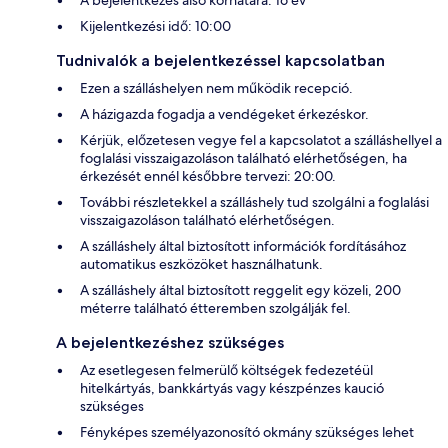
A bejelentkezés alsó korhatára: 16 év
Kijelentkezési idő: 10:00
Tudnivalók a bejelentkezéssel kapcsolatban
Ezen a szálláshelyen nem működik recepció.
A házigazda fogadja a vendégeket érkezéskor.
Kérjük, előzetesen vegye fel a kapcsolatot a szálláshellyel a
foglalási visszaigazoláson található elérhetőségen, ha
érkezését ennél későbbre tervezi: 20:00.
További részletekkel a szálláshely tud szolgálni a foglalási
visszaigazoláson található elérhetőségen.
A szálláshely által biztosított információk fordításához
automatikus eszközöket használhatunk.
A szálláshely által biztosított reggelit egy közeli, 200
méterre található étteremben szolgálják fel.
A bejelentkezéshez szükséges
Az esetlegesen felmerülő költségek fedezetéül
hitelkártyás, bankkártyás vagy készpénzes kaució
szükséges
Fényképes személyazonosító okmány szükséges lehet