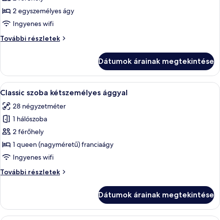
megtekintése:
2 egyszemélyes ágy
Superior
Ingyenes wifi
szoba
Superior
További részletek
két
szoba
külön
két
Dátumok árainak megtekintése
külön
ággyal
ággyal
további
A
Egy hálószoba, amelyben egy ágy, két 
5
részletei
Classic szoba kétszemélyes ággyal
következő
28 négyzetméter
szoba
1 hálószoba
összes
képének
2 férőhely
megtekintése:
1 queen (nagyméretű) franciaágy
Classic
Ingyenes wifi
szoba
Classic
További részletek
kétszemélyes
szoba
ággyal
kétszemélyes
Dátumok árainak megtekintése
ággyal
további
részletei
Egy hálószoba, amelyben található egy