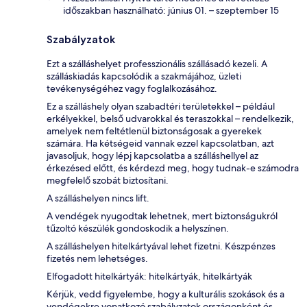
időszakban használható: június 01. – szeptember 15
Szabályzatok
Ezt a szálláshelyet professzionális szállásadó kezeli. A
szálláskiadás kapcsolódik a szakmájához, üzleti
tevékenységéhez vagy foglalkozásához.
Ez a szálláshely olyan szabadtéri területekkel – például
erkélyekkel, belső udvarokkal és teraszokkal – rendelkezik,
amelyek nem feltétlenül biztonságosak a gyerekek
számára. Ha kétségeid vannak ezzel kapcsolatban, azt
javasoljuk, hogy lépj kapcsolatba a szálláshellyel az
érkezésed előtt, és kérdezd meg, hogy tudnak-e számodra
megfelelő szobát biztosítani.
A szálláshelyen nincs lift.
A vendégek nyugodtak lehetnek, mert biztonságukról
tűzoltó készülék gondoskodik a helyszínen.
A szálláshelyen hitelkártyával lehet fizetni. Készpénzes
fizetés nem lehetséges.
Elfogadott hitelkártyák: hitelkártyák, hitelkártyák
Kérjük, vedd figyelembe, hogy a kulturális szokások és a
vendégekre vonatkozó szabályzatok országonként és