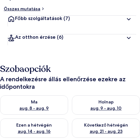
Összes mutatása
Főbb szolgáltatások
(7)
Az otthon érzése
(6)
Szobaopciók
A rendelkezésre állás ellenőrzése ezekre az
időpontokra
A ma esti rendelkezésre állás ellenőrzése: aug. 8 - aug. 9
A holnapi rendelkezésre állás e
Ma
Holnap
aug. 8 - aug. 9
aug. 9 - aug. 10
A mostani hétvégi rendelkezésre állás ellenőrzése: aug. 14 - au
A következő hétvégi rendelkezé
Ezen a hétvégén
Következő hétvégén
aug. 14 - aug. 16
aug. 21 - aug. 23