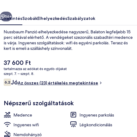
őző
Következő
56+
Áttekintés
Szobák
Elhelyezkedés
Szabályzatok
Nussbaum Panzió elhelyezkedése nagyszerű, Balaton legfeljebb 15
perc sétával elérhető. A vendégeket szezonális szabadtéri medence
is várja. Ingyenes szolgáltatások: wifi és egyéni parkolás. Terasz és
kert is emeli a szálláshely színvonalát.
A
37 600 Ft
jelenlegi
tartalmazza az adókat és egyéb díjakat
ár
szept. 7. – szept. 8.
37 600 Ft
Értékelések
Jó
6,2
Kert
Az összes (23) értékelés megtekintése
6,2 ennyiből: 10
Népszerű szolgáltatások
Medence
Ingyenes parkolás
Ingyenes wifi
Légkondicionálás
Nemdohányzó