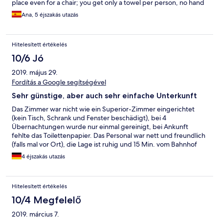
place even for a chair; you get only a towel per person, no hand
towel at all, and even in the "best room", there is no place to
Ana, 5 éjszakás utazás
hang the towels. There are 16 rooms and no recepción, no
facilities and no maintenance, and in the "garden", an empty,
broken swimmingpool. 3 First room we got was dirty, speacially
Hitelesített értékelés
the bathroom, but we didnt take pictures. We got a second
room that was ok, but after 2 nights they moved our things
10/6 Jó
WITHOUT OUR PERMISSION!!! to a room that was also dirty
2019. május 29.
(see pictures, and what we found when we came back at 9pm
on Saturday) 4 We had booked 5 nights, and for the price, we
Fordítás a Google segítségével
had expected much better conditions. But we were speacially
Sehr günstige, aber auch sehr einfache Unterkunft
upset when we found our things in a new room!!! 5 We decided
to leave 2 nights before because we could not accept that
Das Zimmer war nicht wie ein Superior-Zimmer eingerichtet
someone had taken all our things WITHOUT PERMISSION. 6
(kein Tisch, Schrank und Fenster beschädigt), bei 4
Now the hotel wants to keep the full amount for the 5 nights. 7
Übernachtungen wurde nur einmal gereinigt, bei Ankunft
Only hoteles.com has acknowledged the big disturbance and
fehlte das Toilettenpapier. Das Personal war nett und freundlich
compensated us. 8 We travell a lot and had never experienced
(falls mal vor Ort), die Lage ist ruhig und 15 Min. vom Bahnhof
something like this!!
und Innenstadt entfernt, Geschäfte sind 1,5 km entfernt, alles
4 éjszakás utazás
aber in verschiedene Richtungen
Hitelesített értékelés
10/4 Megfelelő
2019. március 7.