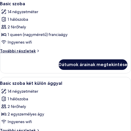
A
5
Basic szoba
következő
14 négyzetméter
szoba
1 hálószoba
összes
képének
2 férőhely
megtekintése:
1 queen (nagyméretű) franciaágy
Basic
Ingyenes wifi
szoba
Basic
További részletek
szoba
további
Dátumok árainak megtekintése
részletei
A
Egy hálószoba, amelyben van egy ágy, e
5
Basic szoba két külön ággyal
következő
14 négyzetméter
szoba
1 hálószoba
összes
képének
2 férőhely
megtekintése:
2 egyszemélyes ágy
Basic
Ingyenes wifi
szoba
Basic
További részletek