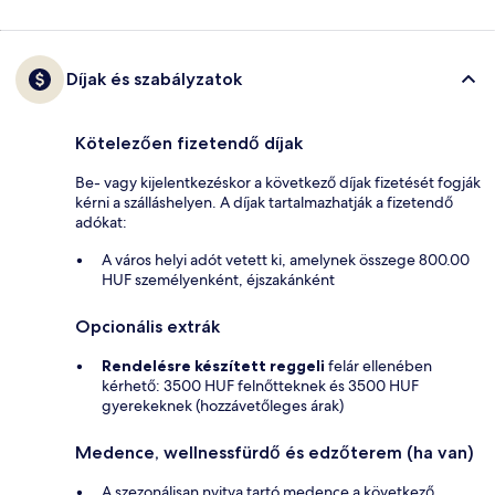
Díjak és szabályzatok
Kötelezően fizetendő díjak
Be- vagy kijelentkezéskor a következő díjak fizetését fogják
kérni a szálláshelyen. A díjak tartalmazhatják a fizetendő
adókat:
A város helyi adót vetett ki, amelynek összege 800.00
HUF személyenként, éjszakánként
Opcionális extrák
Rendelésre készített reggeli
felár ellenében
kérhető: 3500 HUF felnőtteknek és 3500 HUF
gyerekeknek (hozzávetőleges árak)
Medence, wellnessfürdő és edzőterem (ha van)
A szezonálisan nyitva tartó medence a következő