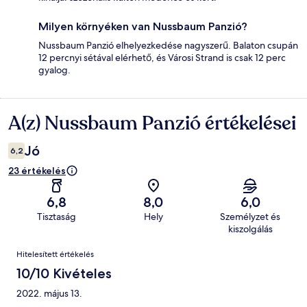
Milyen környéken van Nussbaum Panzió?
Nussbaum Panzió elhelyezkedése nagyszerű. Balaton csupán
12 percnyi sétával elérhető, és Városi Strand is csak 12 perc
gyalog.
A(z) Nussbaum Panzió értékelései
Értékelések
Jó
6,2
23 értékelés
6,8
8,0
6,0
Tisztaság
Hely
Személyzet és
kiszolgálás
Értékelések
Hitelesített értékelés
10/10 Kivételes
2022. május 13.