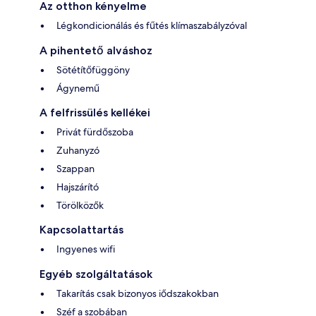
Az otthon kényelme
Légkondicionálás és fűtés klímaszabályzóval
A pihentető alváshoz
Sötétítőfüggöny
Ágynemű
A felfrissülés kellékei
Privát fürdőszoba
Zuhanyzó
Szappan
Hajszárító
Törölközők
Kapcsolattartás
Ingyenes wifi
Egyéb szolgáltatások
Takarítás csak bizonyos iődszakokban
Széf a szobában