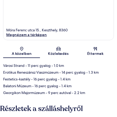
Móra Ferenc utca 15., Keszthely, 8360
Megnézem a térképen
Térkép
A közelben
Közlekedés
Éttermek
Városi Strand
- 11 perc gyalog
- 1.0 km
Erotikus Reneszánsz Viaszmúzeum
- 14 perc gyalog
- 1.3 km
Festetics-kastély
- 16 perc gyalog
- 1.4 km
Balatoni Múzeum
- 16 perc gyalog
- 1.4 km
Georgikon Majormúzeum
- 9 perc autóval
- 2.2 km
Részletek a szálláshelyről