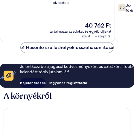
biztosított
7.2
Jó
7,2
ennyiből
76 ér
10,
Jó,
Az
40 762 Ft
76
ár
tartalmazza az adókat és egyéb díjakat
értékelé
40 762 Ft
szept. 1. – szept. 2.
Hasonló szálláshelyek összehasonlítása
Jelentkezz be a jogosul kedvezményekért és extrákért. Több
kalandért több jutalom jár!
Bejelentkezés
Ingyenes regisztráció
A környékről