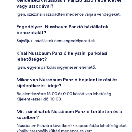
Rendelkezik Nussbaum Panzió úszómedencével
vagy uszodával?
Igen, szezonális szabadtéri medence várja a vendégeket.
Engedélyezi Nussbaum Panzió háziállatok
behozatalát?
Sajnáljuk, háziállatok nem engedélyezettek.
Kínál Nussbaum Panzió helyszíni parkolási
lehetőséget?
Igen, egyéni parkolás ingyenesen elérhető.
Mikor van Nussbaum Panzió bejelentkezési és
kijelentkezési ideje?
Bejelentkezésre 15:00 és 0:00 között van lehetőség.
Kijelentkezési idő: 10:00.
Mit csinálhatok Nussbaum Panzió területén és a
közelben?
Nussbaum Panzió a következő kikapcsolódási lehetőségeket
kínálja: szezonális kültéri medence és kert.