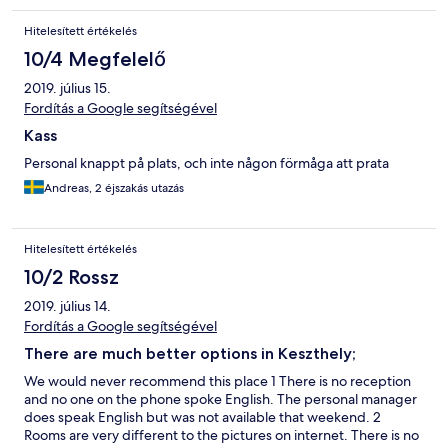
was prepared and no showergel in the shower
Hitelesített értékelés
10/4 Megfelelő
2019. július 15.
Fordítás a Google segítségével
Kass
Personal knappt på plats, och inte någon förmåga att prata
Andreas, 2 éjszakás utazás
Hitelesített értékelés
10/2 Rossz
2019. július 14.
Fordítás a Google segítségével
There are much better options in Keszthely;
We would never recommend this place 1 There is no reception
and no one on the phone spoke English. The personal manager
does speak English but was not available that weekend. 2
Rooms are very different to the pictures on internet. There is no