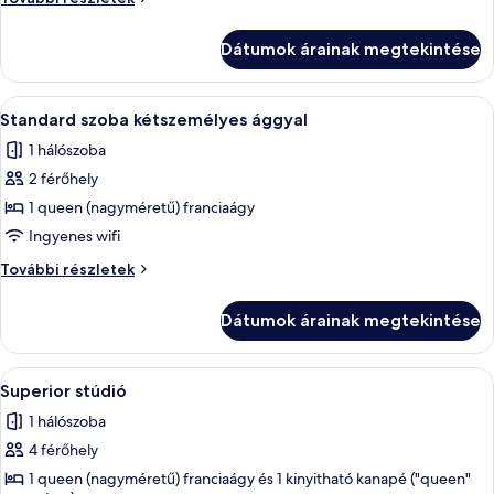
két
szoba
külön
két
Dátumok árainak megtekintése
külön
ággyal
ággyal
további
A
Egy modern hálószoba, amelyben egy na
7
részletei
Standard szoba kétszemélyes ággyal
következő
1 hálószoba
szoba
2 férőhely
összes
képének
1 queen (nagyméretű) franciaágy
megtekintése:
Ingyenes wifi
Standard
Standard
További részletek
szoba
szoba
kétszemélyes
kétszemélyes
Dátumok árainak megtekintése
ággyal
ággyal
további
részletei
A
Egy rendezett ágy egy szobában, fehér 
7
Superior stúdió
következő
1 hálószoba
szoba
4 férőhely
összes
képének
1 queen (nagyméretű) franciaágy és 1 kinyitható kanapé ("queen"