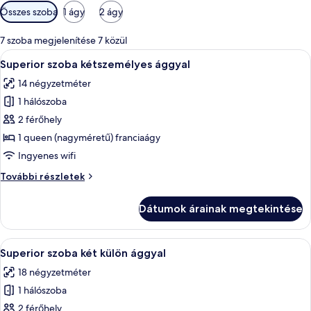
Szobákhoz
Összes szoba
1 ágy
2 ágy
rendelkezésre
álló
7 szoba megjelenítése 7 közül
szűrők
A
Egy hálószoba, amelyben található egy 
11
Superior szoba kétszemélyes ággyal
következő
14 négyzetméter
szoba
1 hálószoba
összes
képének
2 férőhely
megtekintése:
1 queen (nagyméretű) franciaágy
Superior
Ingyenes wifi
szoba
Superior
További részletek
kétszemélyes
szoba
ággyal
kétszemélyes
Dátumok árainak megtekintése
ággyal
további
részletei
A
Egy szoba, amelyben két egyágyas ágy, e
5
Superior szoba két külön ággyal
következő
18 négyzetméter
szoba
1 hálószoba
összes
képének
2 férőhely