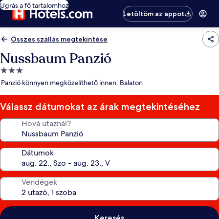
Ugrás a fő tartalomhoz
Letöltöm az appot
Összes szállás megtekintése
Nussbaum Panzió
3.0
csillagos
Panzió könnyen megközelíthető innen: Balaton
szálláshely
Válassz dátumokat az árak megtekintéséhez
Hová utaznál?
Dátumok
Vendégek
Keresés