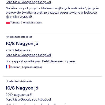
szekrény belül koszos volt, csak kitörlés után volt használható. A
Fordítás a Google segítségével
földszinti teraszrészen gondoltuk este játszunk, olvasunk, ( a
Na kilka nocy ok, czysto. Nie mam większych zastrzeżeń, jedynie
szobain világítás hiányában nem lehetett) azonban egy
brakowało światła na piętrze a rzeczy pozostawione w lodówce
karácsonyi égősor, amit kérésre bekapcsoltak, nem világított
zjadł albo wyrzucił.
semmit, pedig voltak nagyon szép lámpák. Az úszómedence
csak kép volt, mert se csempe mindenütt, és valószínű ezért
Tomasz, 3 éjszakás utazás
nem volt víz sem. A tévére nem voltunk igényesek, mert
kevésbé használtuk, de fogalmazzunk úgy, hogy ilyent már
nagyon rég találtunk, pedig nem a luxus kategóriákat látogatjuk.
Hitelesített értékelés
A befolyó vizet nem tudtuk feltakarítani, csak saját
10/8 Nagyon jó
papírtörölközővel, mert se felmosó se semmilyen takarítóeszközt
nem találtunk.
2020. február 22.
Fordítás a Google segítségével
Bon rapport qualité prix. Petit déjeuner copieux
Doriane, 1 éjszakás utazás
Hitelesített értékelés
10/8 Nagyon jó
2019. augusztus 31.
Fordítás a Google segítségével