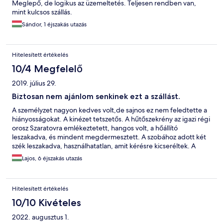
Meglepő, de logikus az üzemeltetés. Teljesen rendben van,
mint kulcsos szállás.
Sándor, 1 éjszakás utazás
Hitelesített értékelés
10/4 Megfelelő
2019. július 29.
Biztosan nem ajánlom senkinek ezt a szállást.
A személyzet nagyon kedves volt,de sajnos ez nem feledtette a
hiányosságokat. A kinézet tetszetős. A hűtőszekrény az igazi régi
orosz Szaratovra emlékeztetett, hangos volt, a hőállító
leszakadva, és mindent megdermesztett. A szobához adott két
szék leszakadva, használhatatlan, amit kérésre kicseréltek. A
szoba szellőztetése a bejárati ajtó, és a teraszajtó volt. A baj csak
Lajos, 6 éjszakás utazás
az, hogy a bejárati ajtó kilincsre nem volt zárható, csak kulcsra.
Amikor esett az eső, a teraszajtót nyitva nem lehetett hagyni, bár
az eső befolyt a zárt ajtón keresztül is. A teraszajtónál a
Hitelesített értékelés
szúnyogháló használhatatlanul szétszakadva. A fürdőszoba kicsit
penészszagú, és a lefolyóból apró bogarak mászkálnak fel,
10/10 Kivételes
egyébként amennyire az állapota engedte, tiszta volt. A
2022. augusztus 1.
szekrényajtók kicsit leszakadva, némelyik bezárhatatlan. A