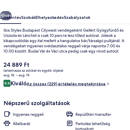
őző
Következő
68+
Áttekintés
Szobák
Elhelyezkedés
Szabályzatok
Ibis Styles Budapest Citywest vendégeként Gellért Gyógyfürdő és
Uszoda és Lánchíd is csak 10 percre lesz tőled autóval. Jólesik a
kikapcsolódás egy ital mellett a hangulatos bár/társalgó pultjánál. A
vendégeket ingyenes svédasztalos reggeli várja naponta 7:00 és
10:00 között. Budai Vár és Váci utca pedig csak egy rövid autóút.
Más utazók imádják a hely következó jellemzőit: segítőkész
személyzet. A tömegközlekedés rövid sétával megközelíthető:
A
24 889 Ft
Kelenföld vasútállomás, metróállomás 8 perc, Kelenföldi pályaudvar
jelenlegi
tartalmazza az adókat és egyéb díjakat
metrómegálló pedig 8 perc séta.
ár
aug. 18. – aug. 19.
Egyéb
24 889 Ft
Értékelések
Kiváló
8,8
Az összes (229) értékelés megtekintése
8,8 ennyiből: 10
Népszerű szolgáltatások
Ingyenes reggeli
Repülőtéri transzfer
Állatbarát
Parkolási lehetőség
biztosított