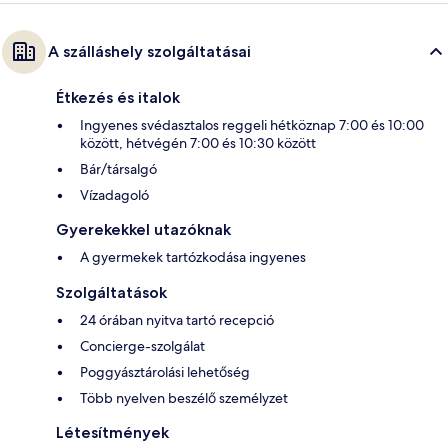
A szálláshely szolgáltatásai
Étkezés és italok
Ingyenes svédasztalos reggeli hétköznap 7:00 és 10:00
között, hétvégén 7:00 és 10:30 között
Bár/társalgó
Vízadagoló
Gyerekekkel utazóknak
A gyermekek tartózkodása ingyenes
Szolgáltatások
24 órában nyitva tartó recepció
Concierge-szolgálat
Poggyásztárolási lehetőség
Több nyelven beszélő személyzet
Létesítmények