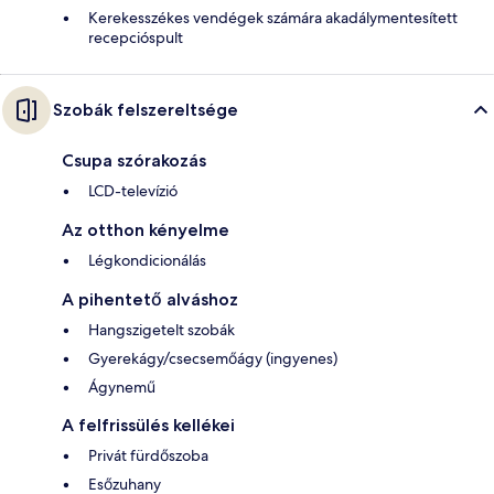
Kerekesszékes vendégek számára akadálymentesített
recepcióspult
Szobák felszereltsége
Csupa szórakozás
LCD-televízió
Az otthon kényelme
Légkondicionálás
A pihentető alváshoz
Hangszigetelt szobák
Gyerekágy/csecsemőágy (ingyenes)
Ágynemű
A felfrissülés kellékei
Privát fürdőszoba
Esőzuhany