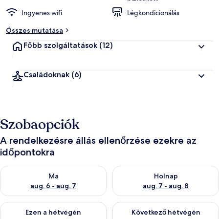
Ingyenes wifi
Légkondicionálás
Összes mutatása
Főbb szolgáltatások
(12)
Családoknak
(6)
Szobaopciók
A rendelkezésre állás ellenőrzése ezekre az
időpontokra
A ma esti rendelkezésre állás ellenőrzése: aug. 6 - aug. 7
A holnapi rendelkezésre állás e
Ma
Holnap
aug. 6 - aug. 7
aug. 7 - aug. 8
A mostani hétvégi rendelkezésre állás ellenőrzése: aug. 7 - aug
A következő hétvégi rendelkezé
Ezen a hétvégén
Következő hétvégén