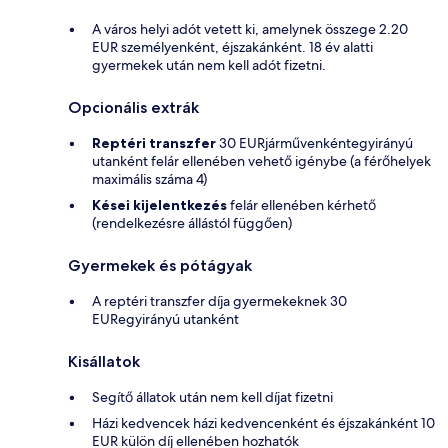
A város helyi adót vetett ki, amelynek összege 2.20
EUR személyenként, éjszakánként. 18 év alatti
gyermekek után nem kell adót fizetni.
Opcionális extrák
Reptéri transzfer
30 EURjárművenkéntegyirányú
utanként felár ellenében vehető igénybe (a férőhelyek
maximális száma 4)
Kései kijelentkezés
felár ellenében kérhető
(rendelkezésre állástól függően)
Gyermekek és pótágyak
A reptéri transzfer díja gyermekeknek 30
EURegyirányú utanként
Kisállatok
Segítő állatok után nem kell díjat fizetni
Házi kedvencek házi kedvencenként és éjszakánként 10
EUR külön díj ellenében hozhatók