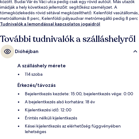
között. Budai Vár és Váci utca pedig csak egy rövid autóút. Más utazók
imádják a hely következó jellemzőit: segítőkész személyzet. A
tömegközlekedés rövid sétával megközelíthető: Kelenföld vasútállomás,
metróállomás 8 perc, Kelenföldi pályaudvar metrómegálló pedig 8 perc
séta.
Tudnivalók a lemondással kapcsolatos jogaidról
További tudnivalók a szálláshelyről
Dióhéjban
A szálláshely mérete
114 szoba
Érkezés/távozás
Bejelentkezés kezdete: 15:00, bejelentkezés vége: 0:00
A bejelentkezés alsó korhatára: 18 év
Kijelentkezési idő: 12:00
Érintés nélküli kijelentkezés
Kései kijelentkezés az elérhetőség függvényében
lehetséges