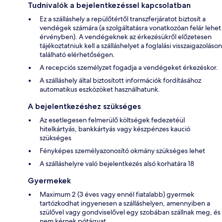
Tudnivalók a bejelentkezéssel kapcsolatban
Ez a szálláshely a repülőtértől transzferjáratot biztosít a
vendégek számára (a szolgáltatásra vonatkozóan felár lehet
érvényben). A vendégeknek az érkezésükről előzetesen
tájékoztatniuk kell a szálláshelyet a foglalási visszaigazoláson
található elérhetőségen.
A recepciós személyzet fogadja a vendégeket érkezéskor.
A szálláshely által biztosított információk fordításához
automatikus eszközöket használhatunk.
A bejelentkezéshez szükséges
Az esetlegesen felmerülő költségek fedezetéül
hitelkártyás, bankkártyás vagy készpénzes kaució
szükséges
Fényképes személyazonosító okmány szükséges lehet
A szálláshelyre való bejelentkezés alsó korhatára 18
Gyermekek
Maximum 2 (3 éves vagy ennél fiatalabb) gyermek
tartózkodhat ingyenesen a szálláshelyen, amennyiben a
szülővel vagy gondviselővel egy szobában szállnak meg, és
nem kérnek pótágyat.