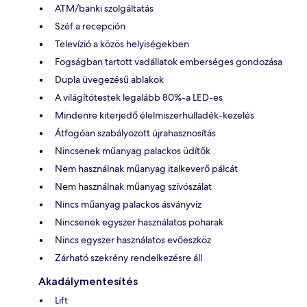
ATM/banki szolgáltatás
Széf a recepción
Televízió a közös helyiségekben
Fogságban tartott vadállatok emberséges gondozása
Dupla üvegezésű ablakok
A világítótestek legalább 80%-a LED-es
Mindenre kiterjedő élelmiszerhulladék-kezelés
Átfogóan szabályozott újrahasznosítás
Nincsenek műanyag palackos üdítők
Nem használnak műanyag italkeverő pálcát
Nem használnak műanyag szívószálat
Nincs műanyag palackos ásványvíz
Nincsenek egyszer használatos poharak
Nincs egyszer használatos evőeszköz
Zárható szekrény rendelkezésre áll
Akadálymentesítés
Lift