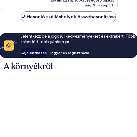
875
jó,
tartalmazza az adókat és egyéb díjakat
23 531 Ft
aug. 31. – szept. 1.
értékelés
363
értékelé
Hasonló szálláshelyek összehasonlítása
Jelentkezz be a jogosul kedvezményekért és extrákért. Több
kalandért több jutalom jár!
Bejelentkezés
Ingyenes regisztráció
A környékről