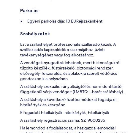
Parkolás
Egyéni parkolás díja: 10 EURéjszakánként
Szabályzatok
Ezt a szálláshelyet professzionális szállásadó kezeli. A
szálláskiadás kapcsolódik a szakmájához, üzleti
tevékenységéhez vagy foglalkozásához.
A vendégek nyugodtak lehetnek, mert biztonságukról
tűzoltó készülék, füstérzékelő, biztonsági rendszer,
elsősegély-felszerelés, és ablakokra szerelt védőrács
gondoskodik a helyszínen.
A szálláshely szexuális irányultságtól és nemi identitástól
függetlenül várja vendégeit (LMBTQ+-barát szálláshely).
A szálláshely a következő fizetési módokat fogadja el:
hitelkártyák és készpénz.
Elfogadott hitelkártyák: hitelkártyák, hitelkártyák
A szálláshely regisztrációs száma: SZ19000235
Ha lemondod a foglalásodat, a házigazda lemondási