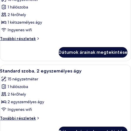
kanapé
szoba
további
1 hálószoba
összes
részletei
képének
2 férőhely
megtekintése:
1 kétszemélyes ágy
Standard
Ingyenes wifi
szoba
Standard
További részletek
kétszemélyes
szoba
ággyal,
kétszemélyes
Dátumok árainak megtekintése
ággyal,
1
1
kétszemélyes
kétszemélyes
A
Egy szállodai szoba két ággyal, ablakbó
ágy
11
ágy
Standard szoba, 2 egyszemélyes ágy
következő
további
15 négyzetméter
részletei
szoba
1 hálószoba
összes
képének
2 férőhely
megtekintése:
2 egyszemélyes ágy
Standard
Ingyenes wifi
szoba,
Standard
További részletek
2
szoba,
egyszemélyes
2