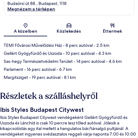
Budaörsi út 88., Budapest, 1118
Megnézem a térképen
Térkép
A közelben
Közlekedés
Éttermek
TEMI Fővárosi Művelődési Ház
- 8 perc autóval
- 2.5 km
Gellért Gyógyfürdő és Uszoda
- 10 perc autóval
- 4.3 km
Sas-hegy Természetvédelmi Terület
- 14 perc autóval
- 4.6 km
Parlament
- 16 perc autóval
- 6.7 km
Margitsziget
- 19 perc autóval
- 8.1 km
Részletek a szálláshelyről
Ibis Styles Budapest Citywest
Ibis Styles Budapest Citywest vendégeként Gellért Gyógyfürdő és
Uszoda és Lánchíd is csak 10 percre lesz tőled autóval. Jólesik a
kikapcsolódás egy ital mellett a hangulatos bár/társalgó pultjánál. A
vendégeket ingyenes svédasztalos reggeli várja naponta 7:00 és 10:00