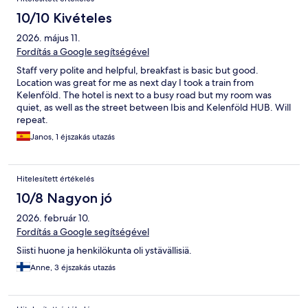
10/10 Kivételes
2026. május 11.
Fordítás a Google segítségével
Staff very polite and helpful, breakfast is basic but good.
Location was great for me as next day I took a train from
Kelenföld. The hotel is next to a busy road but my room was
quiet, as well as the street between Ibis and Kelenföld HUB. Will
repeat.
Janos, 1 éjszakás utazás
Hitelesített értékelés
10/8 Nagyon jó
2026. február 10.
Fordítás a Google segítségével
Siisti huone ja henkilökunta oli ystävällisiä.
Anne, 3 éjszakás utazás