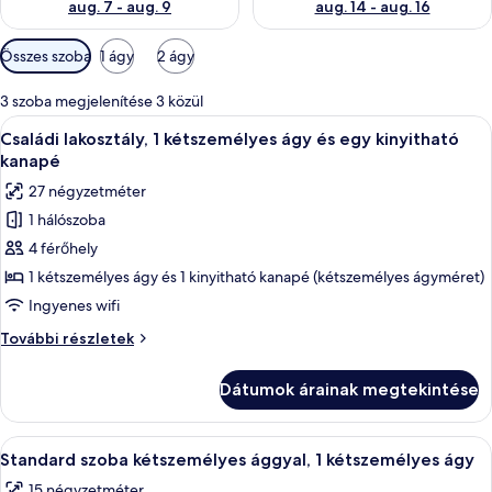
aug. 7 - aug. 9
aug. 14 - aug. 16
Szobákhoz
Összes szoba
1 ágy
2 ágy
rendelkezésre
álló
3 szoba megjelenítése 3 közül
szűrők
A
Egy emeletes ágyas szoba, ahonnan kilá
11
Családi lakosztály, 1 kétszemélyes ágy és egy kinyitható
következő
kanapé
szoba
27 négyzetméter
összes
1 hálószoba
képének
4 férőhely
megtekintése:
Családi
1 kétszemélyes ágy és 1 kinyitható kanapé (kétszemélyes ágyméret)
lakosztály,
Ingyenes wifi
1
Családi
További részletek
kétszemélyes
lakosztály,
ágy
1
Dátumok árainak megtekintése
kétszemélyes
és
ágy
egy
és
A
Egy szállodai szoba, amelyben található
kinyitható
12
egy
Standard szoba kétszemélyes ággyal, 1 kétszemélyes ágy
következő
kinyitható
kanapé
15 négyzetméter