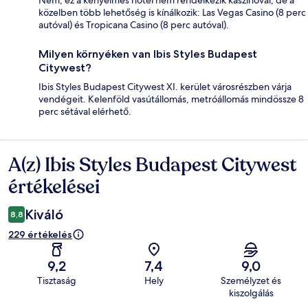
Nem, ez a kényelmes hotel nem rendelkezik kaszinóval, de a
közelben több lehetőség is kínálkozik: Las Vegas Casino (8 perc
autóval) és Tropicana Casino (8 perc autóval).
Milyen környéken van Ibis Styles Budapest
Citywest?
Ibis Styles Budapest Citywest XI. kerület városrészben várja
vendégeit. Kelenföld vasútállomás, metróállomás mindössze 8
perc sétával elérhető.
A(z) Ibis Styles Budapest Citywest
Értékelések
értékelései
Kiváló
8,8
229 értékelés
9,2
7,4
9,0
Tisztaság
Hely
Személyzet és
kiszolgálás