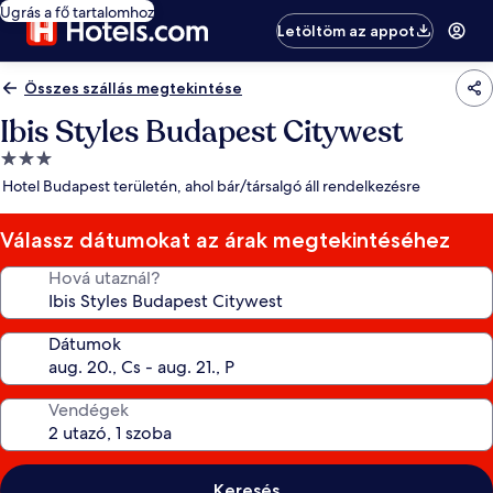
Ugrás a fő tartalomhoz
Letöltöm az appot
Összes szállás megtekintése
Ibis Styles Budapest Citywest
3.0
csillagos
Hotel Budapest területén, ahol bár/társalgó áll rendelkezésre
szálláshely
Válassz dátumokat az árak megtekintéséhez
Hová utaznál?
Dátumok
Vendégek
Keresés