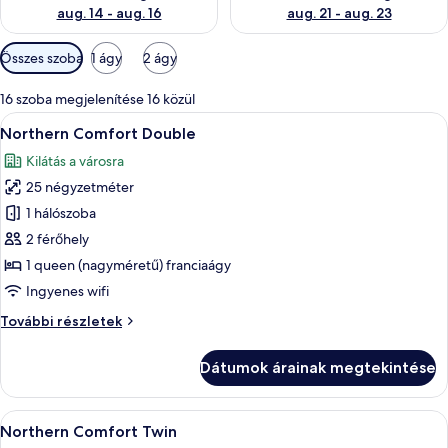
aug. 14 - aug. 16
aug. 21 - aug. 23
Szobákhoz
Összes szoba
1 ágy
2 ágy
rendelkezésre
álló
16 szoba megjelenítése 16 közül
szűrők
A
Egy modern hálószoba, amelyben egy na
11
Northern Comfort Double
következő
Kilátás a városra
szoba
25 négyzetméter
összes
képének
1 hálószoba
megtekintése:
2 férőhely
Northern
1 queen (nagyméretű) franciaágy
Comfort
Ingyenes wifi
Double
Northern
További részletek
Comfort
Double
Dátumok árainak megtekintése
további
részletei
A
Egy modern szállodai szoba két ággyal,
12
Northern Comfort Twin
következő