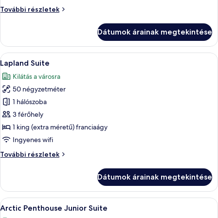
Spa
Arctic
További részletek
Double
Deluxe
Spa
Dátumok árainak megtekintése
Double
további
részletei
A
Egy modern hálószoba, melyben egy nag
16
Lapland Suite
következő
Kilátás a városra
szoba
50 négyzetméter
összes
képének
1 hálószoba
megtekintése:
3 férőhely
Lapland
1 king (extra méretű) franciaágy
Suite
Ingyenes wifi
Lapland
További részletek
Suite
további
Dátumok árainak megtekintése
részletei
A
Egy modern hálószoba, amelyben egy na
16
Arctic Penthouse Junior Suite
következő