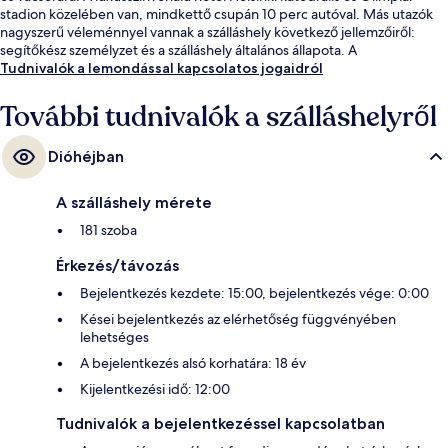
stadion közelében van, mindkettő csupán 10 perc autóval. Más utazók
nagyszerű véleménnyel vannak a szálláshely következő jellemzőiről:
segítőkész személyzet és a szálláshely általános állapota. A
tömegközlekedés rövid sétával megközelíthető: Aleksanterin Teatteri
Tudnivalók a lemondással kapcsolatos jogaidról
villamosmegálló csak pár lépés, Fredrikinkatu villamosmegálló pedig 2
perc séta.
További tudnivalók a szálláshelyről
Dióhéjban
A szálláshely mérete
181 szoba
Érkezés/távozás
Bejelentkezés kezdete: 15:00, bejelentkezés vége: 0:00
Kései bejelentkezés az elérhetőség függvényében
lehetséges
A bejelentkezés alsó korhatára: 18 év
Kijelentkezési idő: 12:00
Tudnivalók a bejelentkezéssel kapcsolatban