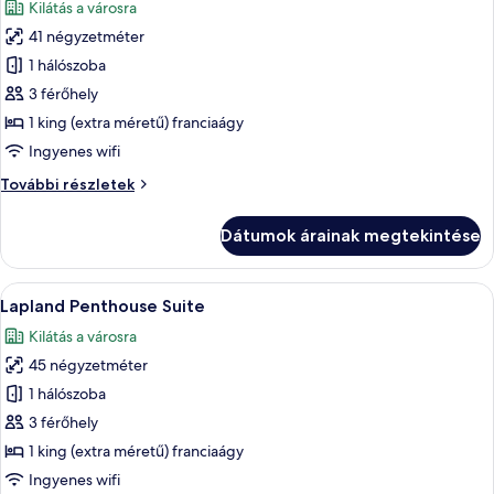
Kilátás a városra
szoba
41 négyzetméter
összes
képének
1 hálószoba
megtekintése:
3 férőhely
Arctic
1 king (extra méretű) franciaágy
Penthouse
Ingyenes wifi
Junior
Arctic
További részletek
Suite
Penthouse
Junior
Dátumok árainak megtekintése
Suite
további
részletei
A
Egy modern szállodai szoba, amelyben 
16
Lapland Penthouse Suite
következő
Kilátás a városra
szoba
45 négyzetméter
összes
képének
1 hálószoba
megtekintése:
3 férőhely
Lapland
1 king (extra méretű) franciaágy
Penthouse
Ingyenes wifi