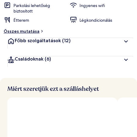
k
Parkolási lehetőség
Ingyenes wifi
biztosított
á
Étterem
Légkondicionálás
l
t
Összes mutatása
a
l
Főbb szolgáltatások
(12)
l
e
Családoknak
(6)
g
j
o
b
b
Miért szeretjük ezt a szálláshelyet
r
a
é
r
t
é
k
e