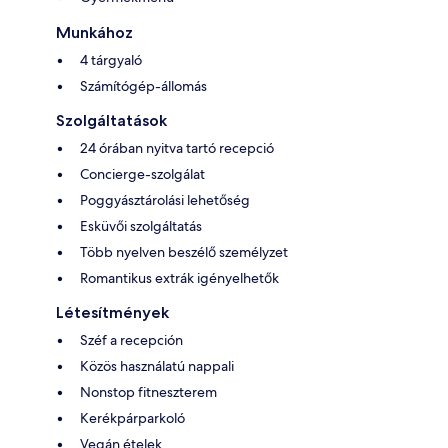
Munkához
4 tárgyaló
Számítógép-állomás
Szolgáltatások
24 órában nyitva tartó recepció
Concierge-szolgálat
Poggyásztárolási lehetőség
Esküvői szolgáltatás
Több nyelven beszélő személyzet
Romantikus extrák igényelhetők
Létesítmények
Széf a recepción
Közös használatú nappali
Nonstop fitneszterem
Kerékpárparkoló
Vegán ételek