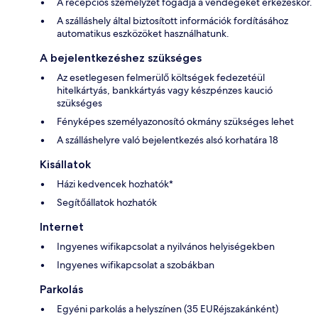
A recepciós személyzet fogadja a vendégeket érkezéskor.
A szálláshely által biztosított információk fordításához
automatikus eszközöket használhatunk.
A bejelentkezéshez szükséges
Az esetlegesen felmerülő költségek fedezetéül
hitelkártyás, bankkártyás vagy készpénzes kaució
szükséges
Fényképes személyazonosító okmány szükséges lehet
A szálláshelyre való bejelentkezés alsó korhatára 18
Kisállatok
Házi kedvencek hozhatók*
Segítőállatok hozhatók
Internet
Ingyenes wifikapcsolat a nyilvános helyiségekben
Ingyenes wifikapcsolat a szobákban
Parkolás
Egyéni parkolás a helyszínen (35 EURéjszakánként)