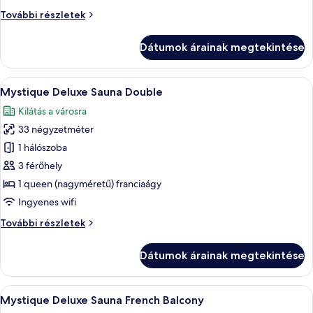
Double
Arctic
További részletek
Deluxe
Double
Dátumok árainak megtekintése
további
részletei
A
Mystique Deluxe Sauna Double | Fürdő
16
Mystique Deluxe Sauna Double
következő
Kilátás a városra
szoba
33 négyzetméter
összes
képének
1 hálószoba
megtekintése:
3 férőhely
Mystique
1 queen (nagyméretű) franciaágy
Deluxe
Ingyenes wifi
Sauna
Mystique
További részletek
Double
Deluxe
Sauna
Dátumok árainak megtekintése
Double
további
részletei
A
Egy modern hálószoba, melyben egy nag
15
Mystique Deluxe Sauna French Balcony
következő