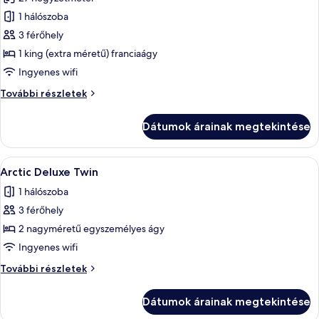
szoba
1 hálószoba
összes
képének
3 férőhely
megtekintése:
1 king (extra méretű) franciaágy
Northern
Ingyenes wifi
Comfort
Northern
További részletek
Double
Comfort
Plus
Double
Dátumok árainak megtekintése
Plus
további
részletei
A
Prémium ágynemű, memóriahabos ágy, 
1
Arctic Deluxe Twin
következő
1 hálószoba
szoba
3 férőhely
összes
képének
2 nagyméretű egyszemélyes ágy
megtekintése:
Ingyenes wifi
Arctic
Arctic
További részletek
Deluxe
Deluxe
Twin
Twin
Dátumok árainak megtekintése
további
részletei