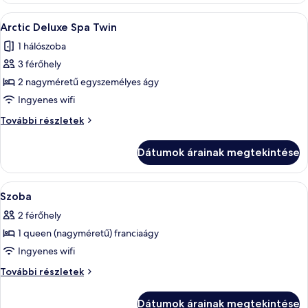
A
Prémium ágynemű, memóriahabos ágy, 
1
Arctic Deluxe Spa Twin
következő
1 hálószoba
szoba
3 férőhely
összes
képének
2 nagyméretű egyszemélyes ágy
megtekintése:
Ingyenes wifi
Arctic
Arctic
További részletek
Deluxe
Deluxe
Spa
Spa
Dátumok árainak megtekintése
Twin
Twin
további
részletei
A
Prémium ágynemű, memóriahabos ágy, 
8
Szoba
következő
2 férőhely
szoba
1 queen (nagyméretű) franciaágy
összes
képének
Ingyenes wifi
megtekintése:
Szoba
További részletek
Szoba
további
részletei
Dátumok árainak megtekintése