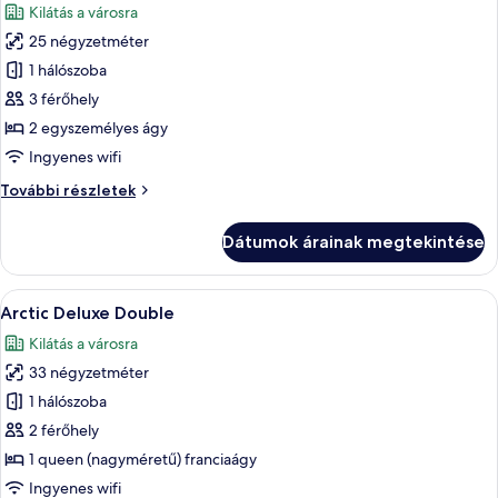
Kilátás a városra
szoba
25 négyzetméter
összes
képének
1 hálószoba
megtekintése:
3 férőhely
Northern
2 egyszemélyes ágy
Comfort
Ingyenes wifi
Twin
Northern
További részletek
Comfort
Twin
Dátumok árainak megtekintése
további
részletei
A
Egy szállodai szoba, amelyben egy nagy 
16
Arctic Deluxe Double
következő
Kilátás a városra
szoba
33 négyzetméter
összes
képének
1 hálószoba
megtekintése:
2 férőhely
Arctic
1 queen (nagyméretű) franciaágy
Deluxe
Ingyenes wifi