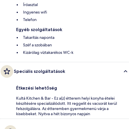
Íróasztal
Ingyenes wifi
Telefon
Egyéb szolgáltatások
Takarítás naponta
Széf a szobában
Kizárólag víztakarékos WC-k
Speciális szolgáltatások
Étkezési lehetőség
Kultá Kitchen & Bar - Ez a(z) étterem helyi konyha ételei
készítésére specializálódott. Itt reggelit és vacsorát kerül
felszolgálásra. Az étteremben gyermekmenü várja a
kisebbeket. Nyitva a hét bizonyos napjain