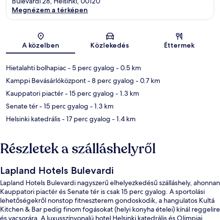
Bulevardi 28, Helsinki, 00120
Megnézem a térképen
Térkép
A közelben
Közlekedés
Éttermek
Hietalahti bolhapiac
- 5 perc gyalog
- 0.5 km
Kamppi Bevásárlóközpont
- 8 perc gyalog
- 0.7 km
Kauppatori piactér
- 15 perc gyalog
- 1.3 km
Senate tér
- 15 perc gyalog
- 1.3 km
Helsinki katedrális
- 17 perc gyalog
- 1.4 km
Részletek a szálláshelyről
Lapland Hotels Bulevardi
Lapland Hotels Bulevardi nagyszerű elhelyezkedésű szálláshely, ahonnan
Kauppatori piactér és Senate tér is csak 15 perc gyalog. A sportolási
lehetőségekről nonstop fitneszterem gondoskodik, a hangulatos Kultá
Kitchen & Bar pedig finom fogásokat (helyi konyha ételei) kínál reggelire
és vacsorára. A luxusszínvonalú hotel Helsinki katedrális és Olimpiai