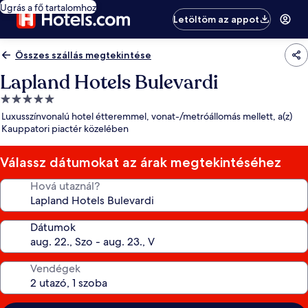
Ugrás a fő tartalomhoz
Letöltöm az appot
Összes szállás megtekintése
Lapland Hotels Bulevardi
5.0
csillagos
Luxusszínvonalú hotel étteremmel, vonat-/metróállomás mellett, a(z)
szálláshely
Kauppatori piactér közelében
Válassz dátumokat az árak megtekintéséhez
Hová utaznál?
Dátumok
Vendégek