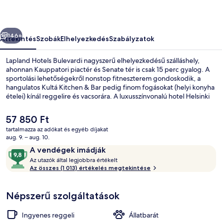
őző
Következő
146+
Áttekintés
Szobák
Elhelyezkedés
Szabályzatok
Lapland Hotels Bulevardi nagyszerű elhelyezkedésű szálláshely,
ahonnan Kauppatori piactér és Senate tér is csak 15 perc gyalog. A
sportolási lehetőségekről nonstop fitneszterem gondoskodik, a
hangulatos Kultá Kitchen & Bar pedig finom fogásokat (helyi konyha
ételei) kínál reggelire és vacsorára. A luxusszínvonalú hotel Helsinki
katedrális és Olimpiai stadion közelében van, mindkettő csupán 10
perc autóval. Más utazók nagyszerű véleménnyel vannak a
A
57 850 Ft
szálláshely következő jellemzőiről: segítőkész személyzet és a
jelenlegi
tartalmazza az adókat és egyéb díjakat
szálláshely általános állapota. A tömegközlekedés rövid sétával
ár
aug. 9. – aug. 10.
megközelíthető: Aleksanterin Teatteri villamosmegálló csak pár
Mystique Deluxe Sauna Double | Prém
57 850 Ft
Értékelések
9,8
lépés, Fredrikinkatu villamosmegálló pedig 2 perc séta.
A vendégek imádják
A
ennyiből:
Az utazók által legjobbra értékelt
z
Az összes (1 013) értékelés megtekintése
10,
A
u
vendégek
Népszerű szolgáltatások
t
imádják
a
z
Ingyenes reggeli
Állatbarát
ó