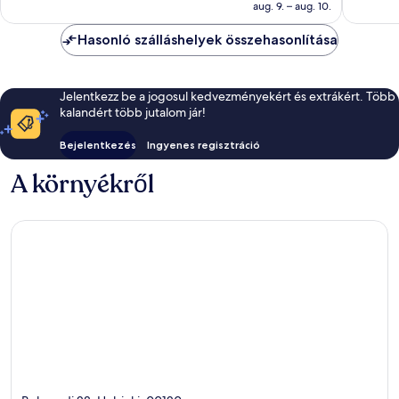
50 841 Ft
aug. 9. – aug. 10.
értékelés
értékelé
Hasonló szálláshelyek összehasonlítása
Jelentkezz be a jogosul kedvezményekért és extrákért. Több
kalandért több jutalom jár!
Bejelentkezés
Ingyenes regisztráció
A környékről