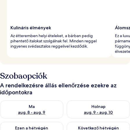
l
t
Kulináris élmények
Álomsz
Az étteremben helyi ételeket, a bárban pedig
Ez a lu
pihentető italokat szolgálnak fel. Minden reggel
párname
ingyenes svédasztalos reggelivel kezdődik.
függönyö
élvezete
Szobaopciók
A rendelkezésre állás ellenőrzése ezekre az
időpontokra
A ma esti rendelkezésre állás ellenőrzése: aug. 8 - aug. 9
A holnapi rendelkezésre állás e
Ma
Holnap
aug. 8 - aug. 9
aug. 9 - aug. 10
A mostani hétvégi rendelkezésre állás ellenőrzése: aug. 14 - au
A következő hétvégi rendelkezé
Ezen a hétvégén
Következő hétvégén