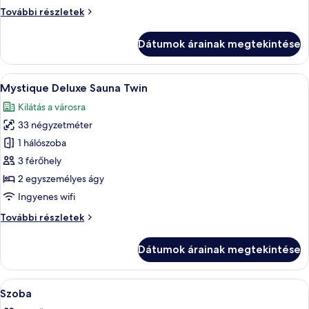
Suite
Lapland
További részletek
Penthouse
Suite
Dátumok árainak megtekintése
további
részletei
A
Egy modern hálószoba, melyben egy na
13
Mystique Deluxe Sauna Twin
következő
Kilátás a városra
szoba
33 négyzetméter
összes
képének
1 hálószoba
megtekintése:
3 férőhely
Mystique
2 egyszemélyes ágy
Deluxe
Ingyenes wifi
Sauna
Mystique
További részletek
Twin
Deluxe
Sauna
Dátumok árainak megtekintése
Twin
további
részletei
A
Prémium ágynemű, memóriahabos ágy, 
1
Szoba
következő