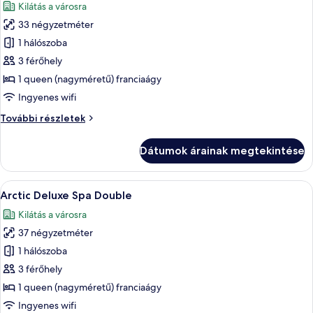
Kilátás a városra
szoba
33 négyzetméter
összes
képének
1 hálószoba
megtekintése:
3 férőhely
Mystique
1 queen (nagyméretű) franciaágy
Deluxe
Ingyenes wifi
Sauna
Mystique
További részletek
French
Deluxe
Balcony
Sauna
Dátumok árainak megtekintése
French
Balcony
további
A
Egy modern szállodai szoba, amelyben e
19
részletei
Arctic Deluxe Spa Double
következő
Kilátás a városra
szoba
37 négyzetméter
összes
képének
1 hálószoba
megtekintése:
3 férőhely
Arctic
1 queen (nagyméretű) franciaágy
Deluxe
Ingyenes wifi