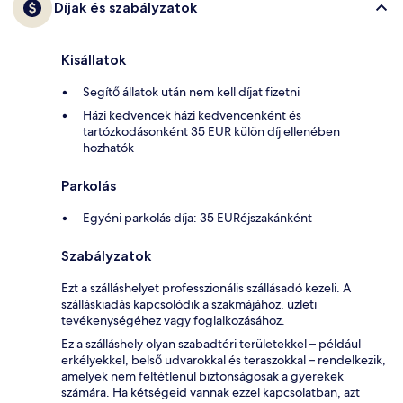
Díjak és szabályzatok
Kisállatok
Segítő állatok után nem kell díjat fizetni
Házi kedvencek házi kedvencenként és
tartózkodásonként 35 EUR külön díj ellenében
hozhatók
Parkolás
Egyéni parkolás díja: 35 EURéjszakánként
Szabályzatok
Ezt a szálláshelyet professzionális szállásadó kezeli. A
szálláskiadás kapcsolódik a szakmájához, üzleti
tevékenységéhez vagy foglalkozásához.
Ez a szálláshely olyan szabadtéri területekkel – például
erkélyekkel, belső udvarokkal és teraszokkal – rendelkezik,
amelyek nem feltétlenül biztonságosak a gyerekek
számára. Ha kétségeid vannak ezzel kapcsolatban, azt