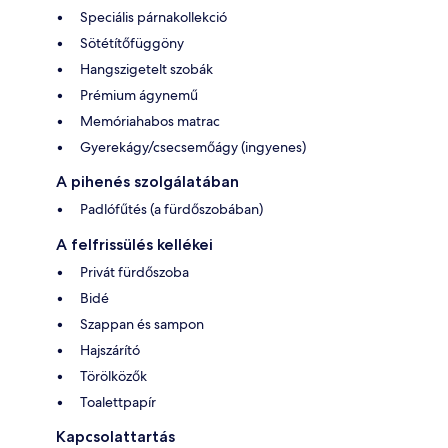
Speciális párnakollekció
Sötétítőfüggöny
Hangszigetelt szobák
Prémium ágynemű
Memóriahabos matrac
Gyerekágy/csecsemőágy (ingyenes)
A pihenés szolgálatában
Padlófűtés (a fürdőszobában)
A felfrissülés kellékei
Privát fürdőszoba
Bidé
Szappan és sampon
Hajszárító
Törölközők
Toalettpapír
Kapcsolattartás