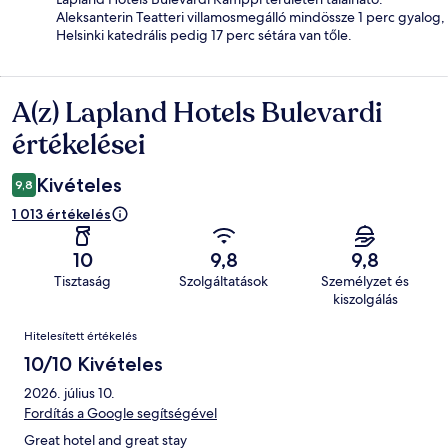
Aleksanterin Teatteri villamosmegálló mindössze 1 perc gyalog,
Helsinki katedrális pedig 17 perc sétára van tőle.
A(z) Lapland Hotels Bulevardi
Értékelések
értékelései
Kivételes
9,8
1 013 értékelés
10
9,8
9,8
Tisztaság
Szolgáltatások
Személyzet és
kiszolgálás
Értékelések
Hitelesített értékelés
10/10 Kivételes
2026. július 10.
Fordítás a Google segítségével
Great hotel and great stay