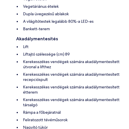
Vegetáriánus ételek
Dupla üvegezésű ablakok
A világítótestek legalább 80%-a LED-es
Bankett-terem
Akadálymentesítés
Lift
Liftajtó szélessége (cm) 89
Kerekesszékes vendégek számára akadálymentesített
útvonal a lifthez
Kerekesszékes vendégek számára akadálymentesített
recepcióspult
Kerekesszékes vendégek számára akadálymentesített
étterem
Kerekesszékes vendégek számára akadálymentesített
társalgó
Rámpa a főbejáratnál
Feliratozott tévéműsorok
Nagyító tükör