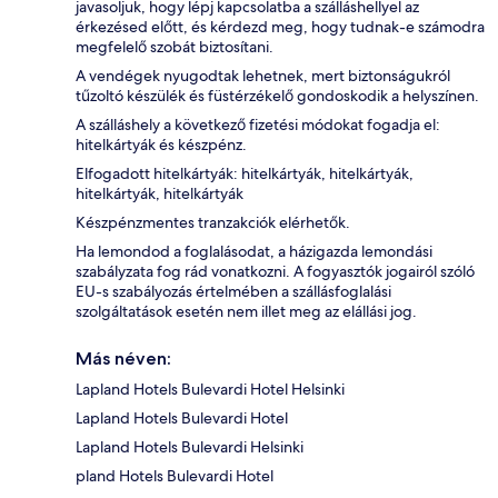
javasoljuk, hogy lépj kapcsolatba a szálláshellyel az
érkezésed előtt, és kérdezd meg, hogy tudnak-e számodra
megfelelő szobát biztosítani.
A vendégek nyugodtak lehetnek, mert biztonságukról
tűzoltó készülék és füstérzékelő gondoskodik a helyszínen.
A szálláshely a következő fizetési módokat fogadja el:
hitelkártyák és készpénz.
Elfogadott hitelkártyák: hitelkártyák, hitelkártyák,
hitelkártyák, hitelkártyák
Készpénzmentes tranzakciók elérhetők.
Ha lemondod a foglalásodat, a házigazda lemondási
szabályzata fog rád vonatkozni. A fogyasztók jogairól szóló
EU-s szabályozás értelmében a szállásfoglalási
szolgáltatások esetén nem illet meg az elállási jog.
Más néven:
Lapland Hotels Bulevardi Hotel Helsinki
Lapland Hotels Bulevardi Hotel
Lapland Hotels Bulevardi Helsinki
pland Hotels Bulevardi Hotel