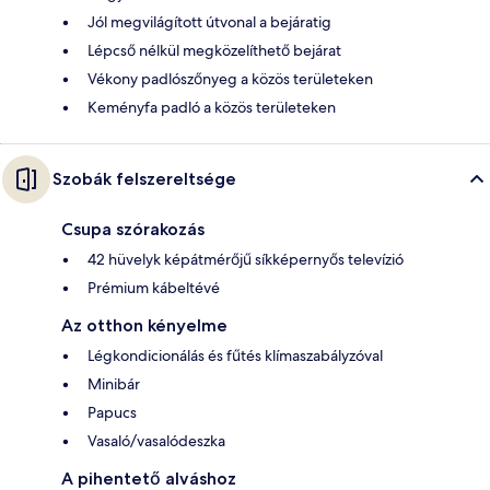
Jól megvilágított útvonal a bejáratig
Lépcső nélkül megközelíthető bejárat
Vékony padlószőnyeg a közös területeken
Keményfa padló a közös területeken
Szobák felszereltsége
Csupa szórakozás
42 hüvelyk képátmérőjű síkképernyős televízió
Prémium kábeltévé
Az otthon kényelme
Légkondicionálás és fűtés klímaszabályzóval
Minibár
Papucs
Vasaló/vasalódeszka
A pihentető alváshoz