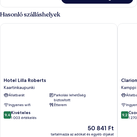
Hasonló szálláshelyek
Hotel Lilla Roberts
Clarion 
Hotel
Clarion
Hotel Lilla Roberts
Clario
Lilla
Hotel
Kaartinkaupunki
Kamppi
Roberts
Mestari
Állatbarát
Parkolási lehetőség
Állatb
Kaartinkaupunki
Kamppi
biztosított
Ingyenes wifi
Étterem
Ingyen
9.4
9.2
Kivételes
Cso
9,4
9,2
ennyiből:
ennyiből
1 003 értékelés
1 270
10,
10,
Az
50 841 Ft
Kivételes,
Csodálat
ár
1 003
1 270
tartalmazza az adókat és egyéb díjakat