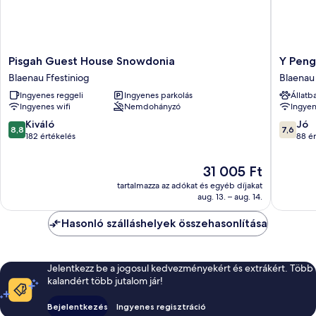
Pisgah
Y
Pisgah Guest House Snowdonia
Y Pen
Guest
Pengwe
Blaenau Ffestiniog
Blaenau 
House
Blaenau
Ingyenes reggeli
Ingyenes parkolás
Állatb
Snowdonia
Ffestini
Ingyenes wifi
Nemdohányzó
Ingyen
Blaenau
Ffestiniog
8.8
7.6
Kiváló
Jó
8,8
7,6
ennyiből:
ennyiből
182 értékelés
88 ér
10,
10,
Kiváló,
Jó,
Az
31 005 Ft
182
88
ár
tartalmazza az adókat és egyéb díjakat
értékelés
értékelé
31 005 Ft
aug. 13. – aug. 14.
Hasonló szálláshelyek összehasonlítása
Jelentkezz be a jogosul kedvezményekért és extrákért. Több
kalandért több jutalom jár!
Bejelentkezés
Ingyenes regisztráció