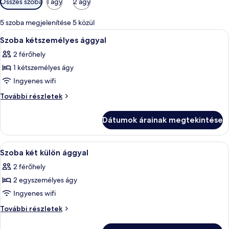
Összes szoba
1 ágy
2 ágy
rendelkezésre
álló
5 szoba megjelenítése 5 közül
szűrők
A
Egy szállodai szoba, amelyben található 
3
Szoba kétszemélyes ággyal
következő
2 férőhely
szoba
1 kétszemélyes ágy
összes
képének
Ingyenes wifi
megtekintése:
Szoba
További részletek
Szoba
kétszemélyes
ággyal
kétszemélyes
Dátumok árainak megtekintése
további
ággyal
részletei
A
Egy szállodai szoba két faágyjal, egy k
4
Szoba két külön ággyal
következő
2 férőhely
szoba
2 egyszemélyes ágy
összes
képének
Ingyenes wifi
megtekintése:
Szoba
További részletek
Szoba
két
külön