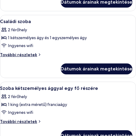
két
Dátumok árainak megtekintése
ággyal
külön
további
ággyal
részletei
A
Egy kis méretű szállodai szoba, két egy
5
Családi szoba
következő
2 férőhely
szoba
1 kétszemélyes ágy és 1 egyszemélyes ágy
összes
képének
Ingyenes wifi
megtekintése:
Családi
További részletek
Családi
szoba
további
szoba
Dátumok árainak megtekintése
részletei
A
Egy gondosan megterített ágy, fából ké
6
Szoba kétszemélyes ággyal egy fő részére
következő
2 férőhely
szoba
1 king (extra méretű) franciaágy
összes
képének
Ingyenes wifi
megtekintése:
Szoba
További részletek
Szoba
kétszemélyes
ággyal
kétszemélyes
Dátumok árainak megtekintése