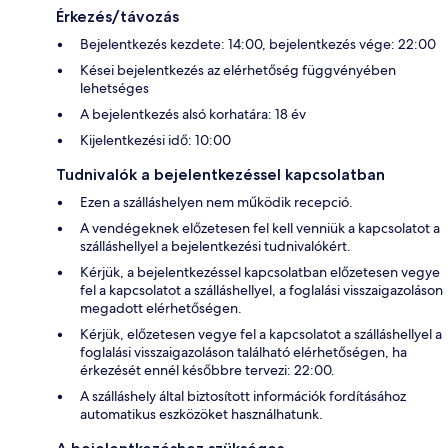
Érkezés/távozás
Bejelentkezés kezdete: 14:00, bejelentkezés vége: 22:00
Kései bejelentkezés az elérhetőség függvényében
lehetséges
A bejelentkezés alsó korhatára: 18 év
Kijelentkezési idő: 10:00
Tudnivalók a bejelentkezéssel kapcsolatban
Ezen a szálláshelyen nem működik recepció.
A vendégeknek előzetesen fel kell venniük a kapcsolatot a
szálláshellyel a bejelentkezési tudnivalókért.
Kérjük, a bejelentkezéssel kapcsolatban előzetesen vegye
fel a kapcsolatot a szálláshellyel, a foglalási visszaigazoláson
megadott elérhetőségen.
Kérjük, előzetesen vegye fel a kapcsolatot a szálláshellyel a
foglalási visszaigazoláson található elérhetőségen, ha
érkezését ennél későbbre tervezi: 22:00.
A szálláshely által biztosított információk fordításához
automatikus eszközöket használhatunk.