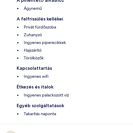
A pihentető alváshoz
Ágynemű
A felfrissülés kellékei
Privát fürdőszoba
Zuhanyzó
Ingyenes piperecikkek
Hajszárító
Törölközők
Kapcsolattartás
Ingyenes wifi
Étkezés és italok
Ingyenes palackozott víz
Egyéb szolgáltatások
Takarítás naponta