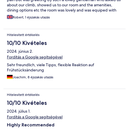
about our climb, showed us to our room and the amenities,
dining options etc the room was lovely and was equiped with
everything we need the shower was hot and clean the room was
Robert, 1 éjszakás utazás
toasty with additional geating options and further more the
beds were comfy and clean ! Id happily stay here again and plan
to do so soon
Hitelesített értékelés
10/10 Kivételes
2024. június 2.
Fordítás a Google segítségével
Sehr freundlich, viele Tipps, flexible Reaktion auf
Frühstücksänderung
Joachim, 8 éjszakás utazás
Hitelesített értékelés
10/10 Kivételes
2024. július 1.
Fordítás a Google segítségével
Highly Recommended