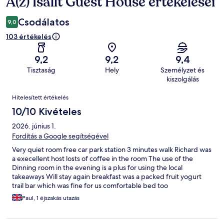
A(z) Isallt Guest House értékelései
Értékelések
Csodálatos
9,0
103 értékelés
9,2
9,2
9,4
Tisztaság
Hely
Személyzet és
kiszolgálás
Értékelések
Hitelesített értékelés
10/10 Kivételes
2026. június 1.
Fordítás a Google segítségével
Very quiet room free car park station 3 minutes walk Richard was
a execellent host losts of coffee in the room The use of the
Dinning room in the evening is a plus for using the local
takeaways Will stay again breakfast was a packed fruit yogurt
trail bar which was fine for us comfortable bed too
Paul, 1 éjszakás utazás