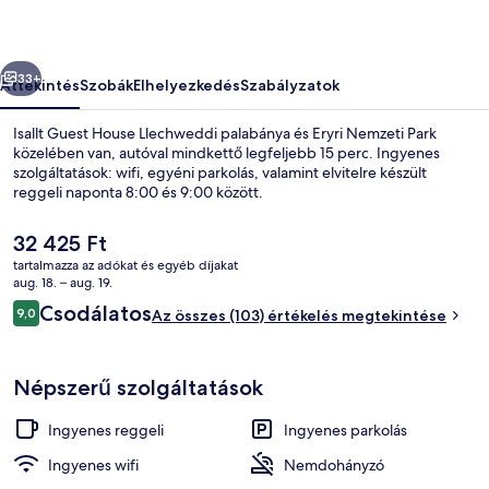
őző
Következő
33+
Áttekintés
Szobák
Elhelyezkedés
Szabályzatok
Isallt Guest House Llechweddi palabánya és Eryri Nemzeti Park
közelében van, autóval mindkettő legfeljebb 15 perc. Ingyenes
szolgáltatások: wifi, egyéni parkolás, valamint elvitelre készült
reggeli naponta 8:00 és 9:00 között.
A
32 425 Ft
jelenlegi
tartalmazza az adókat és egyéb díjakat
ár
aug. 18. – aug. 19.
32 425 Ft
Értékelések
Csodálatos
9,0
Külső rész
Az összes (103) értékelés megtekintése
9,0 ennyiből: 10
Népszerű szolgáltatások
Ingyenes reggeli
Ingyenes parkolás
Ingyenes wifi
Nemdohányzó