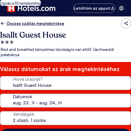
Ugrás a fő tartalomhoz
Letöltöm az appot
Összes szállás megtekintése
Isallt Guest House
3.0
csillagos
Bed and breakfast kényelmes távolságra van ettől: Llechweddi
szálláshely
palabánya
Válassz dátumokat az árak megtekintéséhez
Hová utaznál?
Dátumok
Vendégek