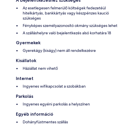
A bejelentkezéshez szükséges
Az esetlegesen felmerülő költségek fedezetéül
hitelkártyás, bankkártyás vagy készpénzes kaució
szükséges
Fényképes személyazonosító okmány szükséges lehet
A szálláshelyre való bejelentkezés alsó korhatára 18
Gyermekek
Gyerekágy (kiságy) nem áll rendelkezésre
Kisállatok
Háziállat nem vihető
Internet
Ingyenes wifikapcsolat a szobákban
Parkolás
Ingyenes egyéni parkolás a helyszínen
Egyéb információ
Dohányfüstmentes szállás