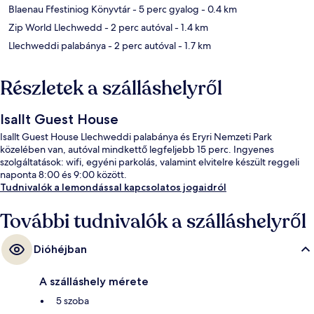
Blaenau Ffestiniog Könyvtár
- 5 perc gyalog
- 0.4 km
Zip World Llechwedd
- 2 perc autóval
- 1.4 km
Llechweddi palabánya
- 2 perc autóval
- 1.7 km
Részletek a szálláshelyről
Isallt Guest House
Isallt Guest House Llechweddi palabánya és Eryri Nemzeti Park
közelében van, autóval mindkettő legfeljebb 15 perc. Ingyenes
szolgáltatások: wifi, egyéni parkolás, valamint elvitelre készült reggeli
naponta 8:00 és 9:00 között.
Tudnivalók a lemondással kapcsolatos jogaidról
További tudnivalók a szálláshelyről
Dióhéjban
A szálláshely mérete
5 szoba