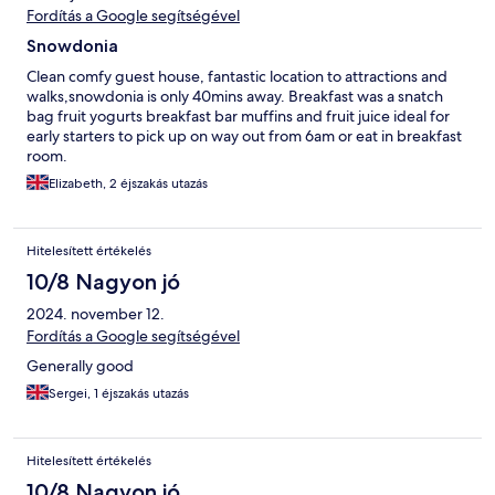
Fordítás a Google segítségével
Snowdonia
Clean comfy guest house, fantastic location to attractions and
walks,snowdonia is only 40mins away. Breakfast was a snatch
bag fruit yogurts breakfast bar muffins and fruit juice ideal for
early starters to pick up on way out from 6am or eat in breakfast
room.
Elizabeth, 2 éjszakás utazás
Hitelesített értékelés
10/8 Nagyon jó
2024. november 12.
Fordítás a Google segítségével
Generally good
Sergei, 1 éjszakás utazás
Hitelesített értékelés
10/8 Nagyon jó