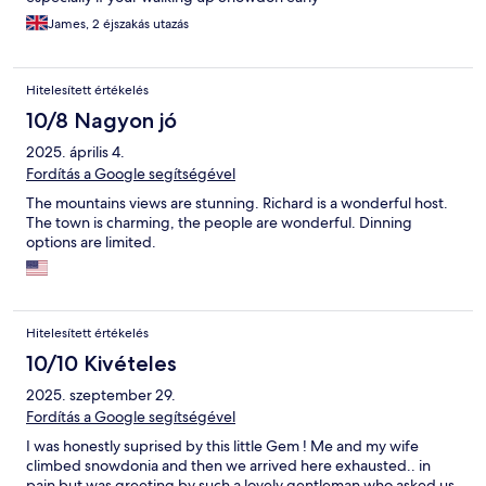
James, 2 éjszakás utazás
Hitelesített értékelés
10/8 Nagyon jó
2025. április 4.
Fordítás a Google segítségével
The mountains views are stunning. Richard is a wonderful host.
The town is charming, the people are wonderful. Dinning
options are limited.
Hitelesített értékelés
10/10 Kivételes
2025. szeptember 29.
Fordítás a Google segítségével
I was honestly suprised by this little Gem ! Me and my wife
climbed snowdonia and then we arrived here exhausted.. in
pain but was greeting by such a lovely gentleman who asked us