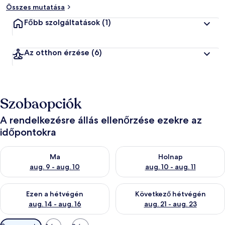
Összes mutatása
Főbb szolgáltatások
(1)
Az otthon érzése
(6)
Szobaopciók
A rendelkezésre állás ellenőrzése ezekre az
időpontokra
A ma esti rendelkezésre állás ellenőrzése: aug. 9 - aug. 10
A holnapi rendelkezésre állás e
Ma
Holnap
aug. 9 - aug. 10
aug. 10 - aug. 11
A mostani hétvégi rendelkezésre állás ellenőrzése: aug. 14 - au
A következő hétvégi rendelkezé
Ezen a hétvégén
Következő hétvégén
aug. 14 - aug. 16
aug. 21 - aug. 23
Szobákhoz