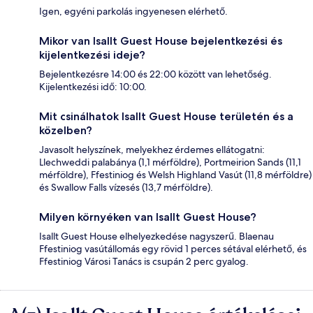
Igen, egyéni parkolás ingyenesen elérhető.
Mikor van Isallt Guest House bejelentkezési és
kijelentkezési ideje?
Bejelentkezésre 14:00 és 22:00 között van lehetőség.
Kijelentkezési idő: 10:00.
Mit csinálhatok Isallt Guest House területén és a
közelben?
Javasolt helyszínek, melyekhez érdemes ellátogatni:
Llechweddi palabánya (1,1 mérföldre), Portmeirion Sands (11,1
mérföldre), Ffestiniog és Welsh Highland Vasút (11,8 mérföldre)
és Swallow Falls vízesés (13,7 mérföldre).
Milyen környéken van Isallt Guest House?
Isallt Guest House elhelyezkedése nagyszerű. Blaenau
Ffestiniog vasútállomás egy rövid 1 perces sétával elérhető, és
Ffestiniog Városi Tanács is csupán 2 perc gyalog.