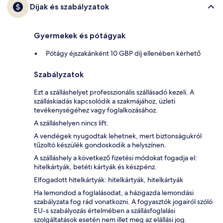
Díjak és szabályzatok
Gyermekek és pótágyak
Pótágy éjszakánként 10 GBP díj ellenében kérhető
Szabályzatok
Ezt a szálláshelyet professzionális szállásadó kezeli. A
szálláskiadás kapcsolódik a szakmájához, üzleti
tevékenységéhez vagy foglalkozásához.
A szálláshelyen nincs lift.
A vendégek nyugodtak lehetnek, mert biztonságukról
tűzoltó készülék gondoskodik a helyszínen.
A szálláshely a következő fizetési módokat fogadja el:
hitelkártyák, betéti kártyák és készpénz.
Elfogadott hitelkártyák: hitelkártyák, hitelkártyák
Ha lemondod a foglalásodat, a házigazda lemondási
szabályzata fog rád vonatkozni. A fogyasztók jogairól szóló
EU-s szabályozás értelmében a szállásfoglalási
szolgáltatások esetén nem illet meg az elállási jog.