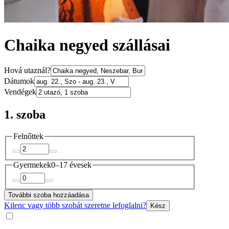
Chaika negyed szállásai
Hová utaznál?
Dátumok
Vendégek
1. szoba
Felnőttek
Gyermekek
0–17 évesek
További szoba hozzáadása
Kilenc vagy több szobát szeretne lefoglalni?
Kész