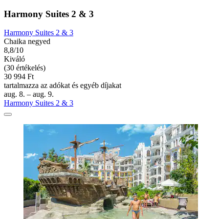
Harmony Suites 2 & 3
Harmony Suites 2 & 3
Chaika negyed
8,8/10
Kiváló
(30 értékelés)
30 994 Ft
tartalmazza az adókat és egyéb díjakat
aug. 8. – aug. 9.
Harmony Suites 2 & 3