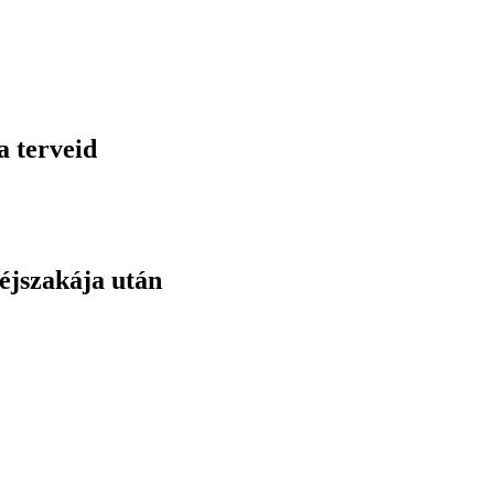
a terveid
éjszakája után