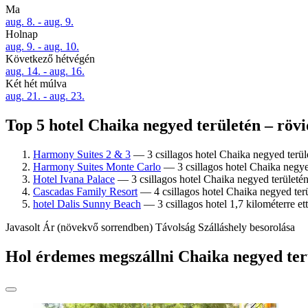
Ma
aug. 8. - aug. 9.
Holnap
aug. 9. - aug. 10.
Következő hétvégén
aug. 14. - aug. 16.
Két hét múlva
aug. 21. - aug. 23.
Top 5 hotel Chaika negyed területén – rövi
Harmony Suites 2 & 3
— 3 csillagos hotel Chaika negyed terül
Harmony Suites Monte Carlo
— 3 csillagos hotel Chaika negye
Hotel Ivana Palace
— 3 csillagos hotel Chaika negyed területén
Cascadas Family Resort
— 4 csillagos hotel Chaika negyed ter
hotel Dalis Sunny Beach
— 3 csillagos hotel 1,7 kilométerre et
Javasolt
Ár (növekvő sorrendben)
Távolság
Szálláshely besorolása
Hol érdemes megszállni Chaika negyed ter