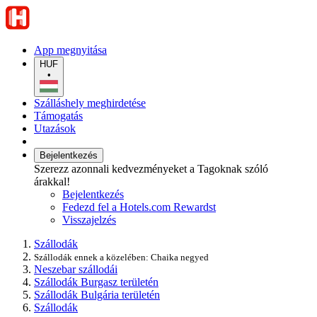
App megnyitása
HUF
•
Szálláshely meghirdetése
Támogatás
Utazások
Bejelentkezés
Szerezz azonnali kedvezményeket a Tagoknak szóló
árakkal!
Bejelentkezés
Fedezd fel a Hotels.com Rewardst
Visszajelzés
Szállodák
Szállodák ennek a közelében: Chaika negyed
Neszebar szállodái
Szállodák Burgasz területén
Szállodák Bulgária területén
Szállodák