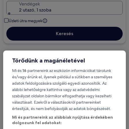
Vendégek
2 utazó, 1 szoba
Üzleti útra megyek
Keresés
Törődünk a magánéletével
Díjmentes lemondási opciók, ha változnak
a terveid
Mi és
16
partnereink az eszközön információkat tárolunk
és/vagy érünk el, ilyenek például a sütikben a személyes
Szerezz jutalmakat tartózkodásod minden
adatok feldolgozására szolgáló egyedi azonosítók. Az
éjszakája után
alábbi lehetőségre kattintva vagy az adatvédelmi
szabályzat oldalon bármikor elfogadhatja vagy kezelheti
választásait. Ezekről a választásokról partnereinket
Spórolj többet a tagoknak szóló árakkal
értesítjük, és nem befolyásolják az adatok böngészését.
Mi és partnereink az alábbiak nyújtása érdekében
dolgozunk fel adatokat: