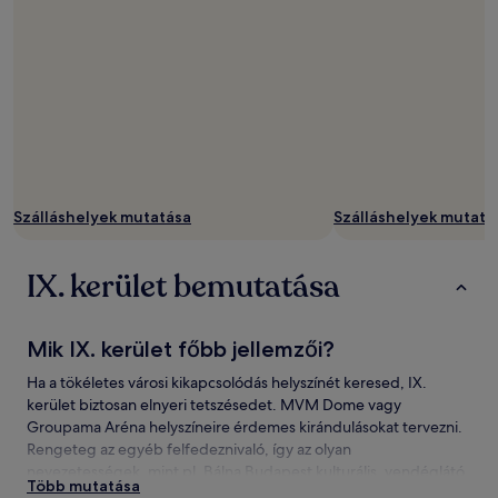
Szálláshelyek mutatása
Szálláshelyek mutatá
IX. kerület bemutatása
Mik IX. kerület főbb jellemzői?
Ha a tökéletes városi kikapcsolódás helyszínét keresed, IX.
kerület biztosan elnyeri tetszésedet. MVM Dome vagy
Groupama Aréna helyszíneire érdemes kirándulásokat tervezni.
Rengeteg az egyéb felfedeznivaló, így az olyan
nevezetességek, mint pl. Bálna Budapest kulturális, vendéglátó
Több mutatása
és kereskedelmi központ, Nagyvásárcsarnok.