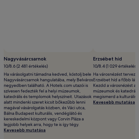
ár
és
az
elérhetőség
változhat.
További
feltételek
lehetnek
érvényben.
Nagyvásárcsarnok
Erzsébet híd
10/8.6 (2 481 értékelés)
10/8.4 (1 029 értékelés)
Ha várásolgatni támadna kedved, kóstolj bele
Ha városnézést tervezel
Nagyvásárcsarnok hangulatába, mely Belváros
Erzsébet híd a főbb lát
negyedben található. A Hotels.com utazói is
Kezdd a városnézést a k
szívesen fedezték fel a helyi múzeumok,
múzeumok és katedrális
katedrális és templomok helyszíneit. Utazások
megismerd a kulturális 
alatt mindenki szeret kicsit bőkezűbb lenni
Kevesebb mutatása
magával vásárolgatás közben, és Váci utca,
Bálna Budapest kulturális, vendéglátó és
kereskedelmi központ vagy Corvin Pláza a
legjobb helyek arra, hogy te is így tégy.
Kevesebb mutatása