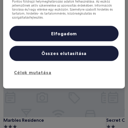
Nézd meg az árakat ezekre a dátumokra
Pontos földrajzi helymeghatározási adatok felhasználása. Az eszköz
jellemzőinek aktív szkennelése az azonosítás érdekében. Információk
tárolása és/vagy elérése egy eszközön. Személyre szabott hirdetés és
Következő hétvégén
Két hét múlva
tartalom, hirdetés- és tartalommérés, közönségkutatás és
szolgáltatásfejlesztés.
aug. 14. - aug. 16.
aug. 21. - aug. 23.
Partnerek listája (szállítók)
Egy hónap múlva
Két hónap múlva
szept. 4. - szept. 6.
okt. 2. - okt. 4.
Elfogadom
Apartmanok IX. kerület
Összes elutasítása
Marbles Residence
Secret Ch
Célok mutatása
Marbles Residence
Secret Ch
Marbles Residence
Secret Ch
3.0
2.0