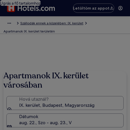
Ugrás a fő tartalomhoz
Letöltöm az appot
Szállodák ennek a közelében: IX. kerület
Apartmanok IX. kerület területén
Apartmanok IX. kerület
városában
Hová utaznál?
IX. kerület, Budapest, Magyarország
Dátumok
aug. 22., Szo - aug. 23., V