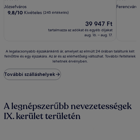
csillagos
csillagos
Józsefváros
Ferencváros
szálláshely
szálláshely
9.8
9,8/10
Kivételes
(245 értékelés)
ennyiből:
Az
39 947 Ft
10,
ár
Kivételes,
tartalmazza az adókat és egyéb díjakat
39 947 Ft
(245
aug. 16. – aug. 17.
értékelés)
A
A legalacsonyabb éjszakánkénti ár, amelyet az elmúlt 24 órában találtunk két
felnőttre és egy éjszakára. Az ár és az elérhetőség változhat. További feltételek
legalacsonyabb
lehetnek érvényben.
éjszakánkénti
ár,
amelyet
További szálláshelyek
az
elmúlt
24
órában
találtunk
A legnépszerűbb nevezetességek
két
felnőttre
IX. kerület területén
és
egy
éjszakára.
Az