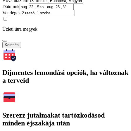
Hová utaznál?
Dátumok
Vendégek
Üzleti útra megyek
Keresés
Díjmentes lemondási opciók, ha változnak
a terveid
Szerezz jutalmakat tartózkodásod
minden éjszakája után