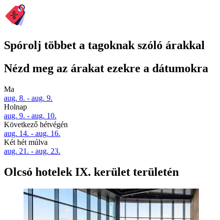
Spórolj többet a tagoknak szóló árakkal
Nézd meg az árakat ezekre a dátumokra
Ma
aug. 8. - aug. 9.
Holnap
aug. 9. - aug. 10.
Következő hétvégén
aug. 14. - aug. 16.
Két hét múlva
aug. 21. - aug. 23.
Olcsó hotelek IX. kerület területén