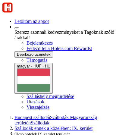
Letöltöm az appot
Szerezz azonnali kedvezményeket a Tagoknak szóló
árakkal!
Bejelentkezés
Fedezd fel a Hotels.com Rewardst
Beérkező üzenetek
Támogatás
magyar · HUF · HU
Szálláshely meghirdetése
Utazások
Visszajelzés
Budapest szállodái
Szállodák Magyarország
területén
Szállodák
Szállodák ennek a közelében: IX. kerület
Olcsó hotelek IX. kerület területén