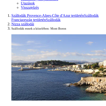
Utazások
Visszajelzés
Szállodák Provence-Alpes-Côte d'Azur területén
Szállodák
Franciaország területén
Szállodák
Nizza szállodái
Szállodák ennek a közelében: Mont Boron