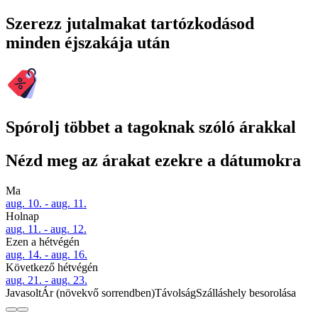
Szerezz jutalmakat tartózkodásod
minden éjszakája után
Spórolj többet a tagoknak szóló árakkal
Nézd meg az árakat ezekre a dátumokra
Ma
aug. 10. - aug. 11.
Holnap
aug. 11. - aug. 12.
Ezen a hétvégén
aug. 14. - aug. 16.
Következő hétvégén
aug. 21. - aug. 23.
Javasolt
Ár (növekvő sorrendben)
Távolság
Szálláshely besorolása