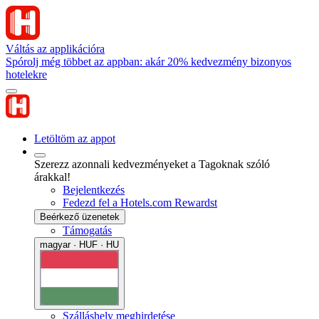
Váltás az applikációra
Spórolj még többet az appban: akár 20% kedvezmény bizonyos
hotelekre
Letöltöm az appot
Szerezz azonnali kedvezményeket a Tagoknak szóló
árakkal!
Bejelentkezés
Fedezd fel a Hotels.com Rewardst
Beérkező üzenetek
Támogatás
magyar · HUF · HU
Szálláshely meghirdetése