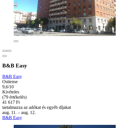
B&B Easy
B&B Easy
Ostiense
9,6/10
Kivételes
(79 értékelés)
41 617 Ft
tartalmazza az adókat és egyéb díjakat
aug. 11. – aug. 12.
B&B Easy