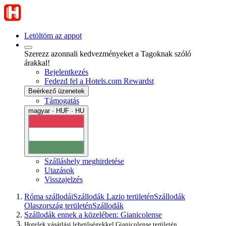
Letöltöm az appot
Szerezz azonnali kedvezményeket a Tagoknak szóló
árakkal!
Bejelentkezés
Fedezd fel a Hotels.com Rewardst
Beérkező üzenetek
Támogatás
magyar · HUF · HU
Szálláshely meghirdetése
Utazások
Visszajelzés
Róma szállodái
Szállodák Lazio területén
Szállodák
Olaszország területén
Szállodák
Szállodák ennek a közelében: Gianicolense
Hotelek vásárlási lehetőségekkel Gianicolense területén