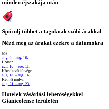
minden éjszakája után
Spórolj többet a tagoknak szóló árakkal
Nézd meg az árakat ezekre a dátumokra
Ma
aug. 9. - aug. 10.
Holnap
aug. 10. - aug. 11.
Következő hétvégén
aug. 14. - aug. 16.
Két hét múlva
aug. 21. - aug. 23.
Hotelek vásárlási lehetőségekkel
Gianicolense területén