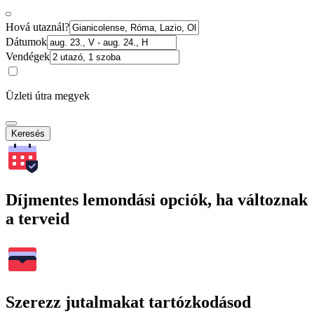
Hová utaznál?
Dátumok
Vendégek
Üzleti útra megyek
Keresés
Díjmentes lemondási opciók, ha változnak
a terveid
Szerezz jutalmakat tartózkodásod