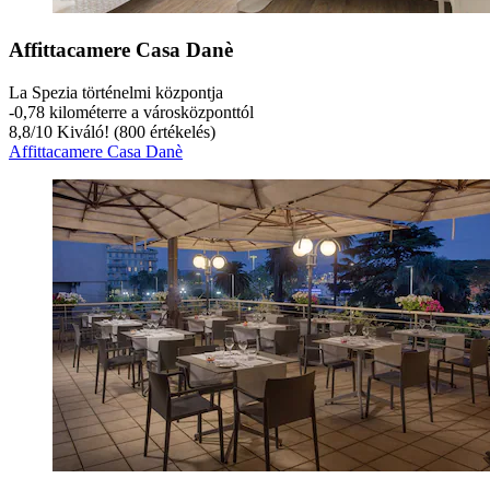
Affittacamere Casa Danè
La Spezia történelmi központja
‐
0,78 kilométerre a városközponttól
8,8
/
10
Kiváló! (800 értékelés)
Affittacamere Casa Danè