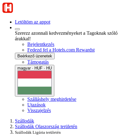
Letöltöm az appot
Szerezz azonnali kedvezményeket a Tagoknak szóló
árakkal!
Bejelentkezés
Fedezd fel a Hotels.com Rewardst
Beérkező üzenetek
Támogatás
magyar · HUF · HU
Szálláshely meghirdetése
Utazások
Visszajelzés
Szállodák
Szállodák Olaszország területén
Szállodák Ligúria területén