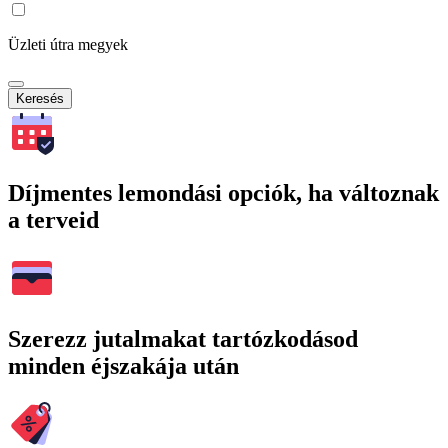
Üzleti útra megyek
Keresés
Díjmentes lemondási opciók, ha változnak
a terveid
Szerezz jutalmakat tartózkodásod
minden éjszakája után