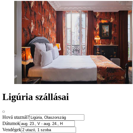
Ligúria szállásai
Hová utaznál?
Dátumok
Vendégek