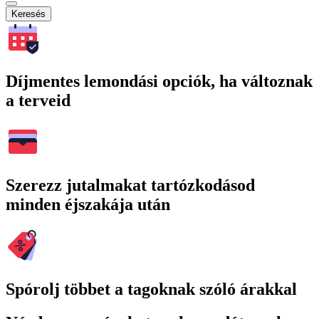
Keresés
Díjmentes lemondási opciók, ha változnak
a terveid
Szerezz jutalmakat tartózkodásod
minden éjszakája után
Spórolj többet a tagoknak szóló árakkal