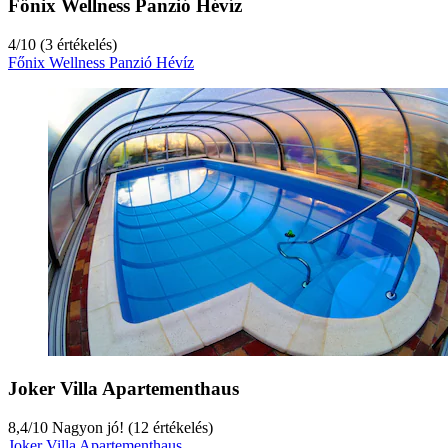
Főnix Wellness Panzió Hévíz
4
/
10
(3 értékelés)
Főnix Wellness Panzió Hévíz
Joker Villa Apartementhaus
8,4
/
10
Nagyon jó! (12 értékelés)
Joker Villa Apartementhaus