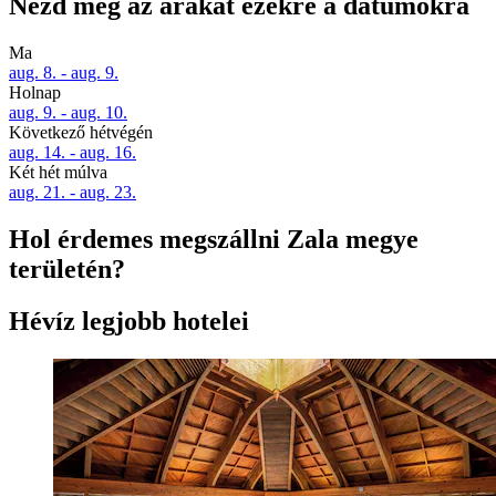
Nézd meg az árakat ezekre a dátumokra
Ma
aug. 8. - aug. 9.
Holnap
aug. 9. - aug. 10.
Következő hétvégén
aug. 14. - aug. 16.
Két hét múlva
aug. 21. - aug. 23.
Hol érdemes megszállni Zala megye
területén?
Hévíz legjobb hotelei