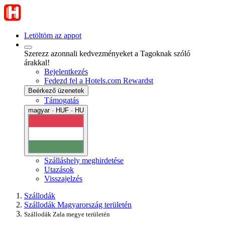
Letöltöm az appot
Szerezz azonnali kedvezményeket a Tagoknak szóló
árakkal!
Bejelentkezés
Fedezd fel a Hotels.com Rewardst
Beérkező üzenetek
Támogatás
magyar · HUF · HU
Szálláshely meghirdetése
Utazások
Visszajelzés
Szállodák
Szállodák Magyarország területén
Szállodák Zala megye területén