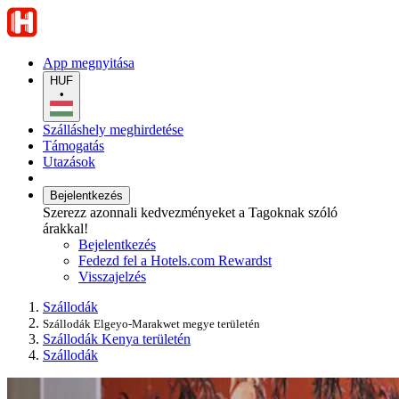
App megnyitása
HUF
•
Szálláshely meghirdetése
Támogatás
Utazások
Bejelentkezés
Szerezz azonnali kedvezményeket a Tagoknak szóló
árakkal!
Bejelentkezés
Fedezd fel a Hotels.com Rewardst
Visszajelzés
Szállodák
Szállodák Elgeyo-Marakwet megye területén
Szállodák Kenya területén
Szállodák