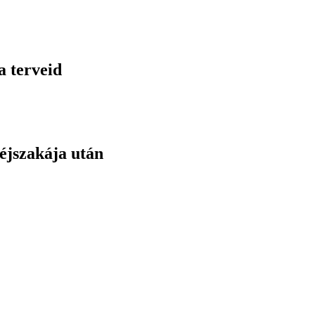
a terveid
éjszakája után