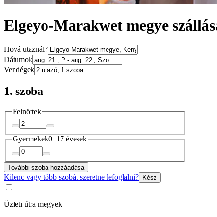
Elgeyo-Marakwet megye szállás
Hová utaznál?
Dátumok
Vendégek
1. szoba
Felnőttek
Gyermekek
0–17 évesek
További szoba hozzáadása
Kilenc vagy több szobát szeretne lefoglalni?
Kész
Üzleti útra megyek