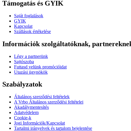
Támogatás és GYIK
Saját foglalások
GYIK
Kapcsolat
Szállások értékelése
Információk szolgáltatóknak, partnerekne
Légy a partnerünk
Sajtószoba
Futtasd velünk promócióidat
Utazási ügynökök
Szabályzatok
Általános szerződési feltételek
A Vrbo Általános szerződési feltételei
Akadálymentesítés
Adatvédelem
Cookie-k
Jogi Információk/Kapcsolat
Tartalmi irányelvek és tartalom bejelentése