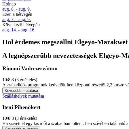
Holnap
aug. 8. - aug. 9.
Ezen a hétvégén
aug. 7. - aug. 9.
Következő hétvégén
aug. 14. - aug. 16.
Hol érdemes megszállni Elgeyo-Marakwet 
A legnépszerűbb nevezetességek Elgeyo-M
Rimoni Vadrezervátum
10/8.8 (3 értékelés)
A szabadidős programok kedvelőit Iten központi részétől 2,2 km-re vá
Kevesebb mutatása
Szálláshelyek mutatása
Iteni Pihenőkert
10/8.8 (3 értékelés)
Ha szeretnél egy kis időt a szabadban tölteni, Iten szívében találhat