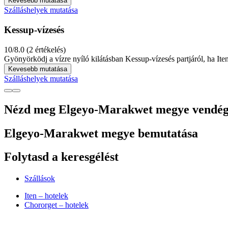
Kevesebb mutatása
Szálláshelyek mutatása
Kessup-vízesés
10/8.0 (2 értékelés)
Gyönyörködj a vízre nyíló kilátásban Kessup-vízesés partjáról, ha Ite
Kevesebb mutatása
Szálláshelyek mutatása
Nézd meg Elgeyo-Marakwet megye vendégek 
Elgeyo-Marakwet megye bemutatása
Folytasd a keresgélést
Szállások
Iten – hotelek
Chororget – hotelek