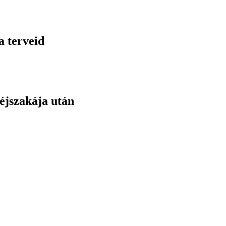
a terveid
éjszakája után