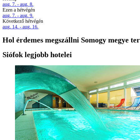
aug. 7. - aug. 8.
Ezen a hétvégén
aug. 7. - aug. 9.
Következő hétvégén
aug. 14. - aug. 16.
Hol érdemes megszállni Somogy megye ter
Siófok legjobb hotelei