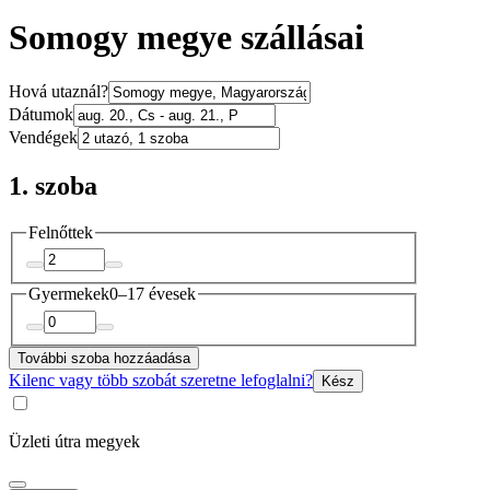
Somogy megye szállásai
Hová utaznál?
Dátumok
Vendégek
1. szoba
Felnőttek
Gyermekek
0–17 évesek
További szoba hozzáadása
Kilenc vagy több szobát szeretne lefoglalni?
Kész
Üzleti útra megyek