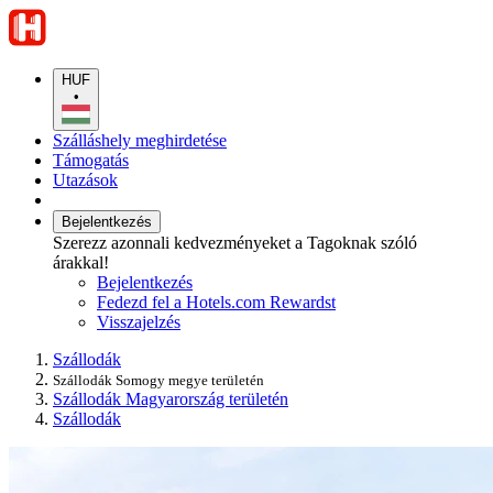
HUF
•
Szálláshely meghirdetése
Támogatás
Utazások
Bejelentkezés
Szerezz azonnali kedvezményeket a Tagoknak szóló
árakkal!
Bejelentkezés
Fedezd fel a Hotels.com Rewardst
Visszajelzés
Szállodák
Szállodák Somogy megye területén
Szállodák Magyarország területén
Szállodák