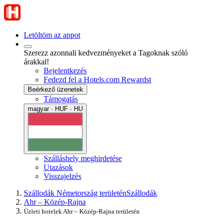
Letöltöm az appot
Szerezz azonnali kedvezményeket a Tagoknak szóló
árakkal!
Bejelentkezés
Fedezd fel a Hotels.com Rewardst
Beérkező üzenetek
Támogatás
magyar · HUF · HU
Szálláshely meghirdetése
Utazások
Visszajelzés
Szállodák Németország területén
Szállodák
Ahr – Közép-Rajna
Üzleti hotelek Ahr – Közép-Rajna területén