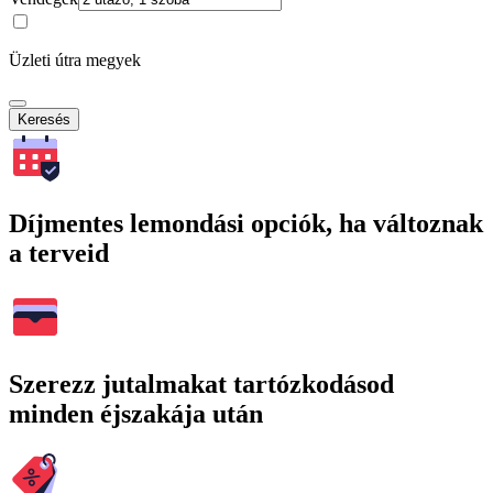
Üzleti útra megyek
Keresés
Díjmentes lemondási opciók, ha változnak
a terveid
Szerezz jutalmakat tartózkodásod
minden éjszakája után