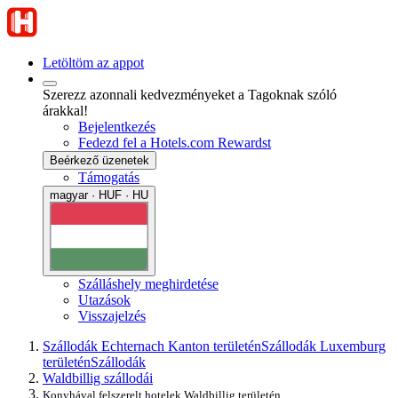
Letöltöm az appot
Szerezz azonnali kedvezményeket a Tagoknak szóló
árakkal!
Bejelentkezés
Fedezd fel a Hotels.com Rewardst
Beérkező üzenetek
Támogatás
magyar · HUF · HU
Szálláshely meghirdetése
Utazások
Visszajelzés
Szállodák Echternach Kanton területén
Szállodák Luxemburg
területén
Szállodák
Waldbillig szállodái
Konyhával felszerelt hotelek Waldbillig területén