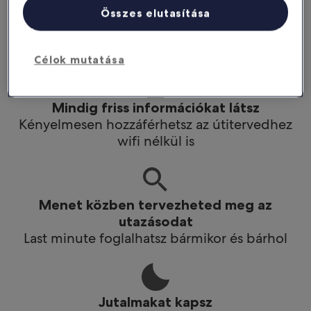
Még többet spórolhatsz
Összes elutasítása
Az applikációban kedvezményeket kapsz
bizonyos hotelekre
Célok mutatása
Mindig friss információkat látsz
Kényelmesen hozzáférhetsz az útitervedhez
wifi nélkül is
Menet közben tervezheted meg az
utazásodat
Last minute foglalhatsz bármikor és bárhol
Jutalmakat kapsz