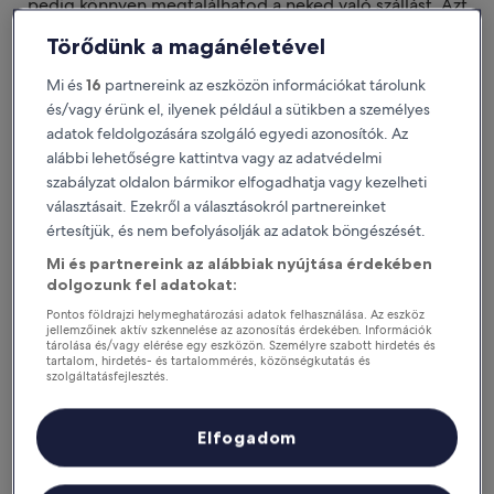
pedig könnyen megtalálhatod a neked való szállást. Azt
szeretnénk, ha nem csak
tetszene a szállásod. Azt szeretnénk, hogy megtaláld a
Törődünk a magánéletével
tökéleteset.
Mi és
16
partnereink az eszközön információkat tárolunk
Letölthető iOS-re és Androidra
és/vagy érünk el, ilyenek például a sütikben a személyes
adatok feldolgozására szolgáló egyedi azonosítók. Az
alábbi lehetőségre kattintva vagy az adatvédelmi
szabályzat oldalon bármikor elfogadhatja vagy kezelheti
választásait. Ezekről a választásokról partnereinket
értesítjük, és nem befolyásolják az adatok böngészését.
Mi és partnereink az alábbiak nyújtása érdekében
dolgozunk fel adatokat:
Pontos földrajzi helymeghatározási adatok felhasználása. Az eszköz
jellemzőinek aktív szkennelése az azonosítás érdekében. Információk
tárolása és/vagy elérése egy eszközön. Személyre szabott hirdetés és
tartalom, hirdetés- és tartalommérés, közönségkutatás és
Miért érdemes letölteni az
szolgáltatásfejlesztés.
applikációnkat?
Partnerek listája (szállítók)
Elfogadom