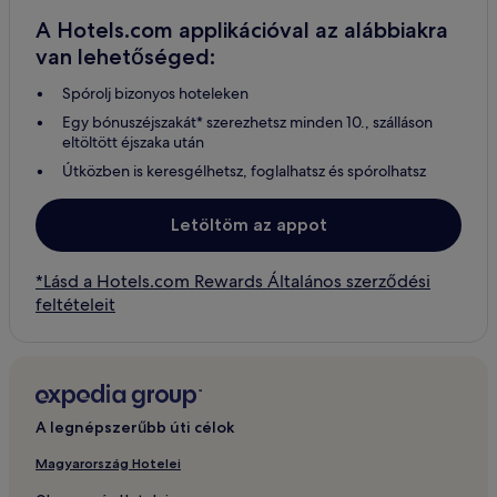
A Hotels.com applikációval az alábbiakra
van lehetőséged:
Spórolj bizonyos hoteleken
Egy bónuszéjszakát* szerezhetsz minden 10., szálláson
eltöltött éjszaka után
Útközben is keresgélhetsz, foglalhatsz és spórolhatsz
Letöltöm az appot
*Lásd a Hotels.com Rewards Általános szerződési
feltételeit
A legnépszerűbb úti célok
Magyarország Hotelei