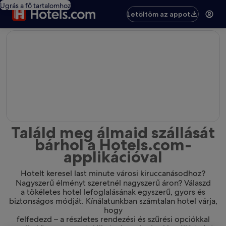
Ugrás a fő tartalomhoz
Letöltöm az appot
editorial
Találd meg álmaid szállását
bárhol a Hotels.com-
applikációval
Hotelt keresel last minute városi kiruccanásodhoz?
Nagyszerű élményt szeretnél nagyszerű áron? Válaszd
a tökéletes hotel lefoglalásának egyszerű, gyors és
biztonságos módját. Kínálatunkban számtalan hotel várja,
hogy
felfedezd – a részletes rendezési és szűrési opciókkal