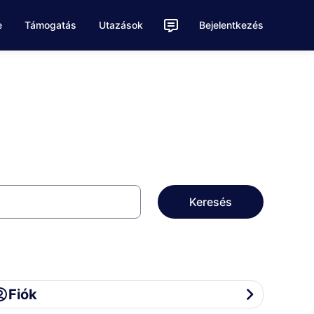
e
Támogatás
Utazások
Bejelentkezés
Keresés
ók
Fiók