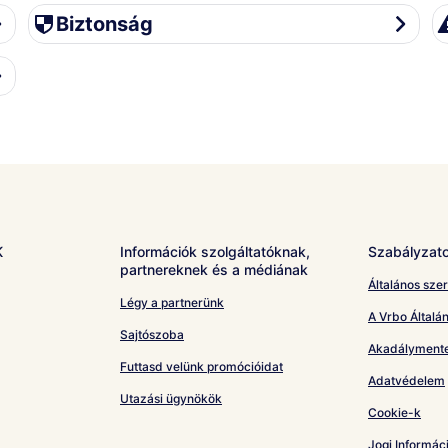
Biztonság
Ut
Biztonság
K
Információk szolgáltatóknak,
Szabályzat
partnereknek és a médiának
Általános szer
Légy a partnerünk
A Vrbo Általán
Sajtószoba
Akadálymente
Futtasd velünk promócióidat
Adatvédelem
Utazási ügynökök
Cookie-k
Jogi Informác