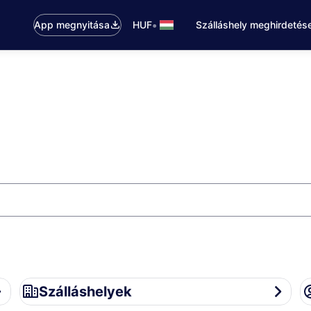
•
App megnyitása
HUF
Szálláshely meghirdetés
Szálláshelyek
Fi
Szálláshelyek