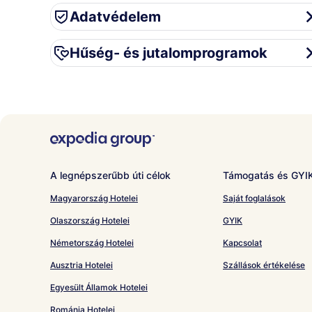
Adatvédelem
Adatvédelem
Hűség- és jutalomprogramok
Hűség- és jutalomprogramok
A legnépszerűbb úti célok
Támogatás és GYI
Magyarország Hotelei
Saját foglalások
Olaszország Hotelei
GYIK
Németország Hotelei
Kapcsolat
Ausztria Hotelei
Szállások értékelése
Egyesült Államok Hotelei
Románia Hotelei