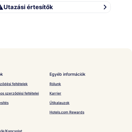
azási értesítők
Utazási értesítők
ok
Egyéb információk
ződési feltételek
Rólunk
os szerződési feltételei
Karrier
sítés
Útikalauzok
Hotels.com Rewards
iók/Kapcsolat