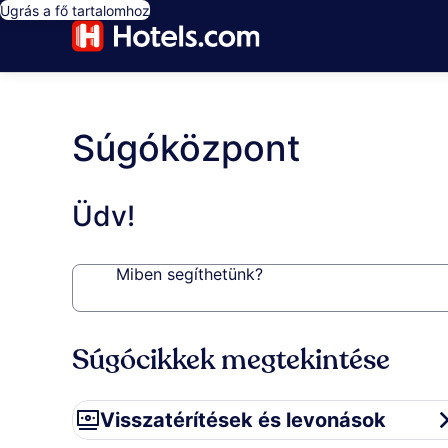
Ugrás a fő tartalomhoz
Súgóközpont
Üdv!
Miben segíthetünk?
Súgócikkek megtekintése
Visszatérítések és levonások
Visszatérítések és levonások