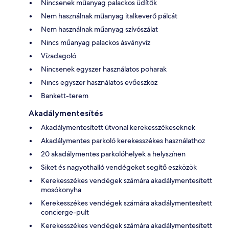
Nincsenek műanyag palackos üdítők
Nem használnak műanyag italkeverő pálcát
Nem használnak műanyag szívószálat
Nincs műanyag palackos ásványvíz
Vízadagoló
Nincsenek egyszer használatos poharak
Nincs egyszer használatos evőeszköz
Bankett-terem
Akadálymentesítés
Akadálymentesített útvonal kerekesszékeseknek
Akadálymentes parkoló kerekesszékes használathoz
20 akadálymentes parkolóhelyek a helyszínen
Siket és nagyothalló vendégeket segítő eszközök
Kerekesszékes vendégek számára akadálymentesített
mosókonyha
Kerekesszékes vendégek számára akadálymentesített
concierge-pult
Kerekesszékes vendégek számára akadálymentesített