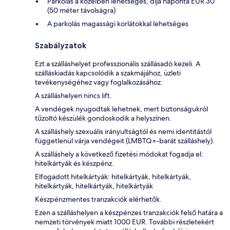
Parkolás a közelben lehetséges, díja naponta EUR 30
(50 méter távolságra)
A parkolás magassági korlátokkal lehetséges
Szabályzatok
Ezt a szálláshelyet professzionális szállásadó kezeli. A
szálláskiadás kapcsolódik a szakmájához, üzleti
tevékenységéhez vagy foglalkozásához.
A szálláshelyen nincs lift.
A vendégek nyugodtak lehetnek, mert biztonságukról
tűzoltó készülék gondoskodik a helyszínen.
A szálláshely szexuális irányultságtól és nemi identitástól
függetlenül várja vendégeit (LMBTQ+-barát szálláshely).
A szálláshely a következő fizetési módokat fogadja el:
hitelkártyák és készpénz.
Elfogadott hitelkártyák: hitelkártyák, hitelkártyák,
hitelkártyák, hitelkártyák, hitelkártyák
Készpénzmentes tranzakciók elérhetők.
Ezen a szálláshelyen a készpénzes tranzakciók felső határa a
nemzeti törvények miatt 1000 EUR. További részletekért