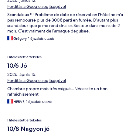
2026. június 12.
Fordítás a Google segítségével
Scandaleux !!! Problème de date de réservation l’hôtel ne m’a
pas remboursé plus de 300€ parti en fumée. D’autant plus
scandaleux que je me rend dna les Secteur dans moins de 2
mois. C’est vraiment de l’arnaque deguisee.
Grégory, 1 éjszakás utazás
Hitelesített értékelés
10/6 Jó
2026. április 15.
Fordítás a Google segítségével
Chambre propre mais très exiguë…Nécessite un bon
rafraîchissement
HERVE, 1 éjszakás utazás
Hitelesített értékelés
10/8 Nagyon jó