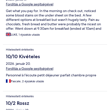
Fordítás a Google segítségével
Get what you pay for. In the morning on check out, noticed
some blood stains on the under sheet on the bed. A few
different options at breakfast but wasn't hugely tasty. Pain au
chocolats, fresh bread and butter were probably the nicest on
offer. Went down at 9.30am for breakfast (ended at 10am) and
they were slow on topping the food up. It was very busy due to
LUKE, 1 éjszakás utazás
the concert at the arena with lots heading down around this
time. Also, sewerage smell coming from the bathroom
Hitelesített értékelés
10/10 Kivételes
2026. január 20.
Fordítás a Google segítségével
Personnel à l’écoute petit déjeuner parfait chambre propre
Pascale, 2 éjszakás utazás
Hitelesített értékelés
10/2 Rossz