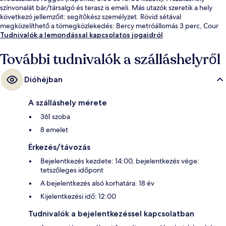
színvonalát bár/társalgó és terasz is emeli. Más utazók szeretik a hely
következó jellemzőit: segítőkész személyzet. Rövid sétával
megközelíthető a tömegközlekedés: Bercy metróállomás 3 perc, Cour
Saint-Émilion metróállomás pedig 9 perc séta.
Tudnivalók a lemondással kapcsolatos jogaidról
További tudnivalók a szálláshelyről
Dióhéjban
A szálláshely mérete
361 szoba
8 emelet
Érkezés/távozás
Bejelentkezés kezdete: 14:00, bejelentkezés vége:
tetszőleges időpont
A bejelentkezés alsó korhatára: 18 év
Kijelentkezési idő: 12:00
Tudnivalók a bejelentkezéssel kapcsolatban