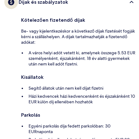
Díjak és szabályzatok
Kötelezően fizetendő díjak
Be- vagy kijelentkezéskor a következő díjak fizetését fogják
kérni a szálláshelyen. A díjak tartalmazhatják a fizetendő
adókat:
A város helyi adót vetett ki, amelynek összege 5.53 EUR
személyenként, éjszakánként. 18 év alatti gyermekek
után nem kell adót fizetni.
Kisállatok
Segítő állatok után nem kell díjat fizetni
Házi kedvencek házi kedvencenként és éjszakánként 10
EUR külön díj ellenében hozhatók
Parkolás
Egyéni parkolás díja fedett parkolóban: 30
EURnaponta