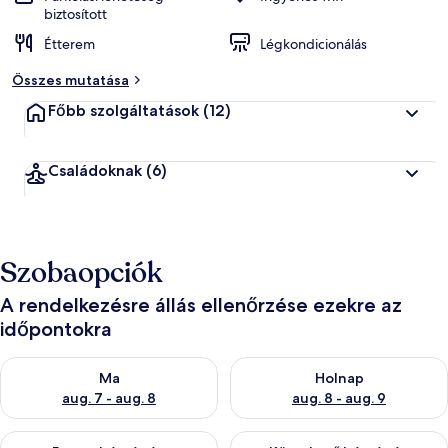
biztosított
Étterem
Légkondicionálás
Összes mutatása
Főbb szolgáltatások
(12)
Családoknak
(6)
Szobaopciók
A rendelkezésre állás ellenőrzése ezekre az
időpontokra
A ma esti rendelkezésre állás ellenőrzése: aug. 7 - aug. 8
A holnapi rendelkezésre állás e
Ma
Holnap
aug. 7 - aug. 8
aug. 8 - aug. 9
A mostani hétvégi rendelkezésre állás ellenőrzése: aug. 7 - aug
A következő hétvégi rendelkezé