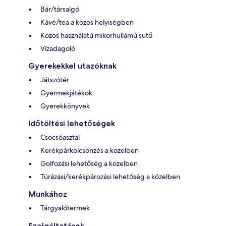
Bár/társalgó
Kávé/tea a közös helyiségben
Közös használatú mikorhullámú sütő
Vízadagoló
Gyerekekkel utazóknak
Játszótér
Gyermekjátékok
Gyerekkönyvek
Időtöltési lehetőségek
Csocsóasztal
Kerékpárkölcsönzés a közelben
Golfozási lehetőség a közelben
Túrázási/kerékpározási lehetőség a közelben
Munkához
Tárgyalótermek
Szolgáltatások