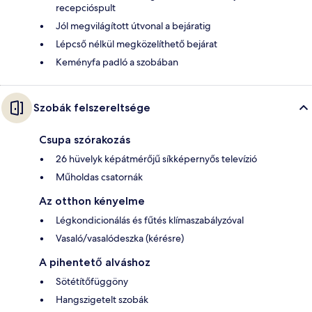
recepcióspult
Jól megvilágított útvonal a bejáratig
Lépcső nélkül megközelíthető bejárat
Keményfa padló a szobában
Szobák felszereltsége
Csupa szórakozás
26 hüvelyk képátmérőjű síkképernyős televízió
Műholdas csatornák
Az otthon kényelme
Légkondicionálás és fűtés klímaszabályzóval
Vasaló/vasalódeszka (kérésre)
A pihentető alváshoz
Sötétítőfüggöny
Hangszigetelt szobák