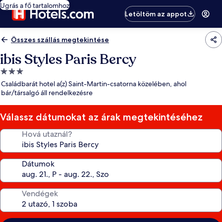
Ugrás a fő tartalomhoz
Letöltöm az appot
Összes szállás megtekintése
ibis Styles Paris Bercy
3.0
csillagos
Családbarát hotel a(z) Saint-Martin-csatorna közelében, ahol
szálláshely
bár/társalgó áll rendelkezésre
Válassz dátumokat az árak megtekintéséhez
Hová utaznál?
Dátumok
Vendégek