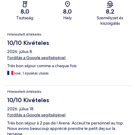
8,0
8,0
8,2
Tisztaság
Hely
Személyzet és
kiszolgálás
Értékelések
Hitelesített értékelés
10/10 Kivételes
2026. július 8.
Fordítás a Google segítségével
Très bon séjour comme a chaque fois
José, 1 éjszakás utazás
Hitelesített értékelés
10/10 Kivételes
2026. július 18.
Fordítás a Google segítségével
Très bon séjour à 2 pas de l Arena. Acceuil te personnel au top.
Nous avons beaucoup apprécié prendre le petit dej sur la
terrasse.