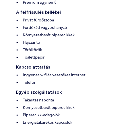
Prémium ágynemű
A felfrissülés kellékei
Privát fürdőszoba
Fürdőkád vagy zuhanyzó
Környezetbarát piperecikkek
Hajszárító
Törölközők
Toalettpapír
Kapcsolattartás
Ingyenes wifi és vezetékes internet
Telefon
Egyéb szolgáltatások
Takarítás naponta
Környezetbarát piperecikkek
Piperecikk-adagolók
Energiatakarékos kapcsolók