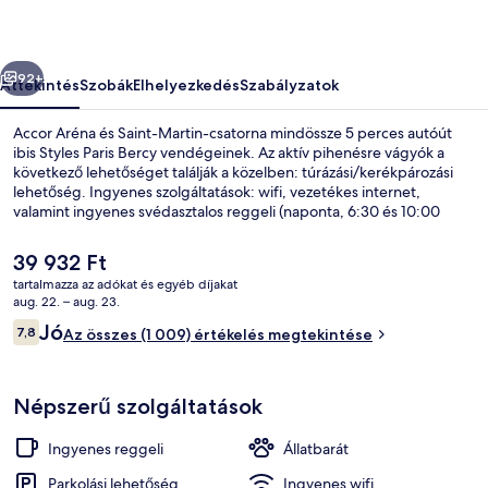
őző
Következő
92+
Áttekintés
Szobák
Elhelyezkedés
Szabályzatok
Accor Aréna és Saint-Martin-csatorna mindössze 5 perces autóút
ibis Styles Paris Bercy vendégeinek. Az aktív pihenésre vágyók a
következő lehetőséget találják a közelben: túrázási/kerékpározási
lehetőség. Ingyenes szolgáltatások: wifi, vezetékes internet,
valamint ingyenes svédasztalos reggeli (naponta, 6:30 és 10:00
között). A szálláshely színvonalát bár/társalgó és terasz is emeli. Más
utazók szeretik a hely következó jellemzőit: segítőkész személyzet.
A
39 932 Ft
Rövid sétával megközelíthető a tömegközlekedés: Bercy
jelenlegi
tartalmazza az adókat és egyéb díjakat
metróállomás 3 perc, Cour Saint-Émilion metróállomás pedig 9 perc
ár
aug. 22. – aug. 23.
séta.
Az árban foglalt svédasztalos reggel
39 932 Ft
Értékelések
Jó
7,8
Az összes (1 009) értékelés megtekintése
7,8 ennyiből: 10
Népszerű szolgáltatások
Ingyenes reggeli
Állatbarát
Parkolási lehetőség
Ingyenes wifi