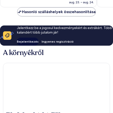
39 745 Ft
aug. 23. – aug. 24.
Hasonló szálláshelyek összehasonlítása
Jelentkezz be a jogosul kedvezményekért és extrákért. Több
kalandért több jutalom jár!
Bejelentkezés
Ingyenes regisztráció
A környékről