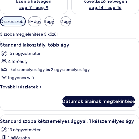
Ezen a hétvégén
Következő hétvégén
aug. 7 - aug. 9
aug. 14 - aug. 16
Szobákhoz
Összes szoba
3+ ágy
1 ágy
2 ágy
rendelkezésre
álló
3 szoba megjelenítése 3 közül
szűrők
A
Standard lakosztály, több ágy | Prém
11
Standard lakosztály, több ágy
következő
15 négyzetméter
szoba
4 férőhely
összes
képének
1 kétszemélyes ágy és 2 egyszemélyes ágy
megtekintése:
Ingyenes wifi
Standard
Standard
További részletek
lakosztály,
lakosztály,
több
több
Dátumok árainak megtekintése
ágy
ágy
további
részletei
A
Egy személy fekszik az ágyon, mellette
14
Standard szoba kétszemélyes ággyal, 1 kétszemélyes ágy
következő
13 négyzetméter
szoba
1 hálószoba