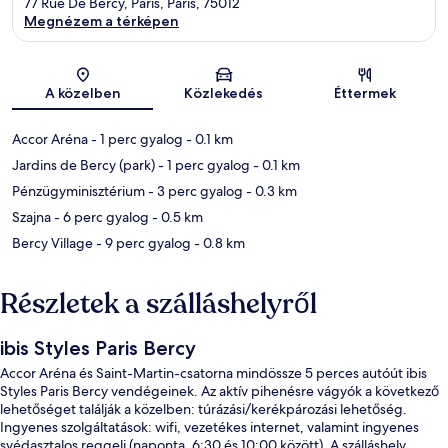
77 Rue De Bercy, Paris, Paris, 75012
Megnézem a térképen
Térkép
A közelben
Közlekedés
Éttermek
Accor Aréna
- 1 perc gyalog
- 0.1 km
Jardins de Bercy (park)
- 1 perc gyalog
- 0.1 km
Pénzügyminisztérium
- 3 perc gyalog
- 0.3 km
Szajna
- 6 perc gyalog
- 0.5 km
Bercy Village
- 9 perc gyalog
- 0.8 km
Részletek a szálláshelyről
ibis Styles Paris Bercy
Accor Aréna és Saint-Martin-csatorna mindössze 5 perces autóút ibis
Styles Paris Bercy vendégeinek. Az aktív pihenésre vágyók a következő
lehetőséget találják a közelben: túrázási/kerékpározási lehetőség.
Ingyenes szolgáltatások: wifi, vezetékes internet, valamint ingyenes
svédasztalos reggeli (naponta, 6:30 és 10:00 között). A szálláshely