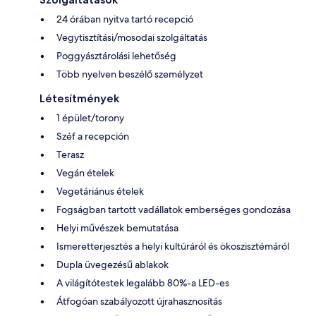
24 órában nyitva tartó recepció
Vegytisztítási/mosodai szolgáltatás
Poggyásztárolási lehetőség
Több nyelven beszélő személyzet
Létesítmények
1 épület/torony
Széf a recepción
Terasz
Vegán ételek
Vegetáriánus ételek
Fogságban tartott vadállatok emberséges gondozása
Helyi művészek bemutatása
Ismeretterjesztés a helyi kultúráról és ökoszisztémáról
Dupla üvegezésű ablakok
A világítótestek legalább 80%-a LED-es
Átfogóan szabályozott újrahasznosítás