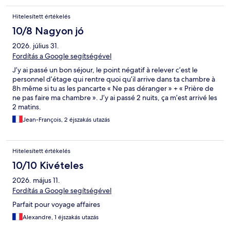
Hitelesített értékelés
10/8 Nagyon jó
2026. július 31.
Fordítás a Google segítségével
J’y ai passé un bon séjour, le point négatif à relever c’est le
personnel d’étage qui rentre quoi qu’il arrive dans ta chambre à
8h même si tu as les pancarte « Ne pas déranger » + « Prière de
ne pas faire ma chambre ». J’y ai passé 2 nuits, ça m’est arrivé les
2 matins.
Jean-François, 2 éjszakás utazás
Hitelesített értékelés
10/10 Kivételes
2026. május 11.
Fordítás a Google segítségével
Parfait pour voyage affaires
Alexandre, 1 éjszakás utazás