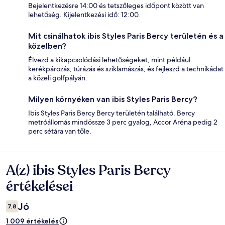
Bejelentkezésre 14:00 és tetszőleges időpont között van
lehetőség. Kijelentkezési idő: 12:00.
Mit csinálhatok ibis Styles Paris Bercy területén és a
közelben?
Élvezd a kikapcsolódási lehetőségeket, mint például
kerékpározás, túrázás és sziklamászás, és fejleszd a technikádat
a közeli golfpályán.
Milyen környéken van ibis Styles Paris Bercy?
Ibis Styles Paris Bercy Bercy területén található. Bercy
metróállomás mindössze 3 perc gyalog, Accor Aréna pedig 2
perc sétára van tőle.
A(z) ibis Styles Paris Bercy
Értékelések
értékelései
Jó
7,8
1 009 értékelés