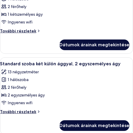
összes
képének
2 férőhely
megtekintése:
1 kétszemélyes ágy
Standard
Ingyenes wifi
szoba
Standard
További részletek
kétszemélyes
szoba
ággyal,
kétszemélyes
Dátumok árainak megtekintése
ággyal,
1
1
kétszemélyes
kétszemélyes
A
Egy fürdőszoba, amelyben van egy ker
ágy
11
ágy
Standard szoba két külön ággyal, 2 egyszemélyes ágy
következő
további
13 négyzetméter
részletei
szoba
1 hálószoba
összes
képének
2 férőhely
megtekintése:
2 egyszemélyes ágy
Standard
Ingyenes wifi
szoba
Standard
További részletek
két
szoba
külön
két
Dátumok árainak megtekintése
külön
ággyal,
ággyal,