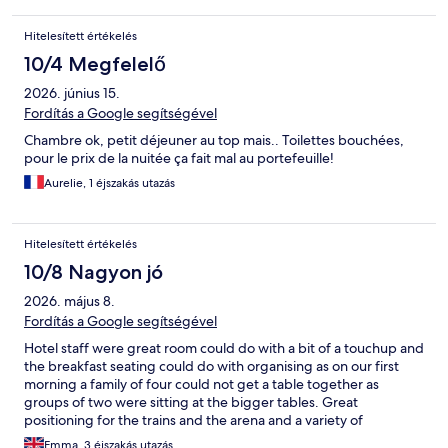
Hitelesített értékelés
10/4 Megfelelő
2026. június 15.
Fordítás a Google segítségével
Chambre ok, petit déjeuner au top mais.. Toilettes bouchées,
pour le prix de la nuitée ça fait mal au portefeuille!
Aurelie, 1 éjszakás utazás
Hitelesített értékelés
10/8 Nagyon jó
2026. május 8.
Fordítás a Google segítségével
Hotel staff were great room could do with a bit of a touchup and
the breakfast seating could do with organising as on our first
morning a family of four could not get a table together as
groups of two were sitting at the bigger tables. Great
positioning for the trains and the arena and a variety of
restaurants around.
Emma, 3 éjszakás utazás