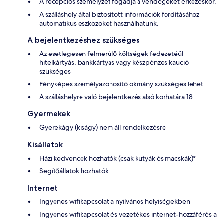
A recepciós személyzet fogadja a vendégeket érkezéskor.
A szálláshely által biztosított információk fordításához
automatikus eszközöket használhatunk.
A bejelentkezéshez szükséges
Az esetlegesen felmerülő költségek fedezetéül
hitelkártyás, bankkártyás vagy készpénzes kaució
szükséges
Fényképes személyazonosító okmány szükséges lehet
A szálláshelyre való bejelentkezés alsó korhatára 18
Gyermekek
Gyerekágy (kiságy) nem áll rendelkezésre
Kisállatok
Házi kedvencek hozhatók (csak kutyák és macskák)*
Segítőállatok hozhatók
Internet
Ingyenes wifikapcsolat a nyilvános helyiségekben
Ingyenes wifikapcsolat és vezetékes internet-hozzáférés a