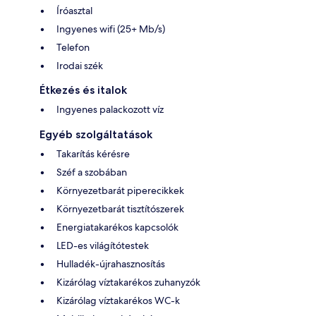
Íróasztal
Ingyenes wifi (25+ Mb/s)
Telefon
Irodai szék
Étkezés és italok
Ingyenes palackozott víz
Egyéb szolgáltatások
Takarítás kérésre
Széf a szobában
Környezetbarát piperecikkek
Környezetbarát tisztítószerek
Energiatakarékos kapcsolók
LED-es világítótestek
Hulladék-újrahasznosítás
Kizárólag víztakarékos zuhanyzók
Kizárólag víztakarékos WC-k