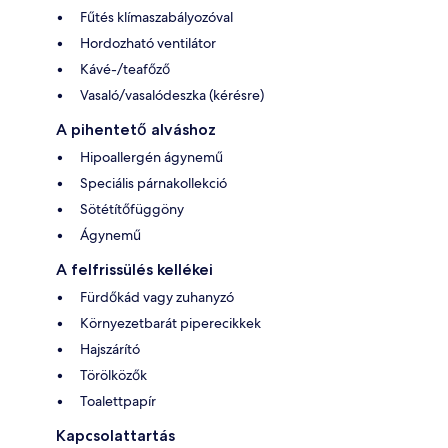
Fűtés klímaszabályozóval
Hordozható ventilátor
Kávé-/teafőző
Vasaló/vasalódeszka (kérésre)
A pihentető alváshoz
Hipoallergén ágynemű
Speciális párnakollekció
Sötétítőfüggöny
Ágynemű
A felfrissülés kellékei
Fürdőkád vagy zuhanyzó
Környezetbarát piperecikkek
Hajszárító
Törölközők
Toalettpapír
Kapcsolattartás