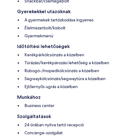
Snackbár/csemegebolt
Gyerekekkel utazóknak
A gyermekek tartózkodása ingyenes
Élelmiszerbolt/kisbolt
Gyermekmenü
Időtöltési lehetőségek
Kerékpárkölcsönzés a közelben
Túrázási/kerékpározási lehetőség a közelben
Robogó-/mopedkölcsönzés a közelben
Segwaykölcsönzés/segwaytúra a közelben
Ejtőernyős ugrás a közelben
Munkához
Business center
Szolgáltatások
24 órában nyitva tartó recepció
Concierge-szolgálat