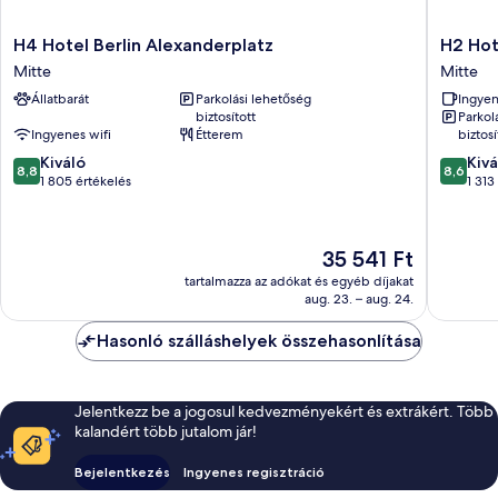
H4
H2
H4 Hotel Berlin Alexanderplatz
H2 Hot
Hotel
Hotel
Mitte
Mitte
Berlin
Berlin
Állatbarát
Parkolási lehetőség
Ingyen
Alexanderplatz
Alexand
biztosított
Parkol
Mitte
Mitte
Ingyenes wifi
Étterem
biztosí
8.8
8.6
Kiváló
Kivá
8,8
8,6
ennyiből:
ennyiből
1 805 értékelés
1 313
10,
10,
Kiváló,
Kiváló,
1 805
1 313
Az
35 541 Ft
értékelés
értékelé
ár
tartalmazza az adókat és egyéb díjakat
35 541 Ft
aug. 23. – aug. 24.
Hasonló szálláshelyek összehasonlítása
Jelentkezz be a jogosul kedvezményekért és extrákért. Több
kalandért több jutalom jár!
Bejelentkezés
Ingyenes regisztráció