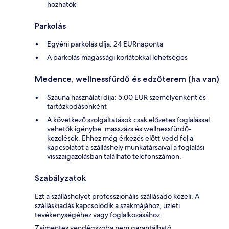
hozhatók
Parkolás
Egyéni parkolás díja: 24 EURnaponta
A parkolás magassági korlátokkal lehetséges
Medence, wellnessfürdő és edzőterem (ha van)
Szauna használati díja: 5.00 EUR személyenként és
tartózkodásonként
A következő szolgáltatások csak előzetes foglalással
vehetők igénybe: masszázs és wellnessfürdő-
kezelések. Ehhez még érkezés előtt vedd fel a
kapcsolatot a szálláshely munkatársaival a foglalási
visszaigazolásban található telefonszámon.
Szabályzatok
Ezt a szálláshelyet professzionális szállásadó kezeli. A
szálláskiadás kapcsolódik a szakmájához, üzleti
tevékenységéhez vagy foglalkozásához.
Zajmentes vendégszoba nem garantálható.