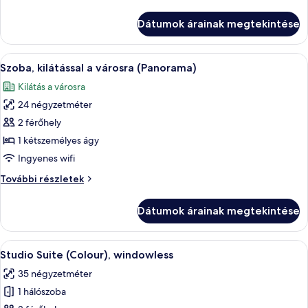
szoba
szoba
további
Dátumok árainak megtekintése
részletei
A
Egy modern szállodai szoba, amelyben e
7
Szoba, kilátással a városra (Panorama)
következő
Kilátás a városra
szoba
24 négyzetméter
összes
képének
2 férőhely
megtekintése:
1 kétszemélyes ágy
Szoba,
Ingyenes wifi
kilátással
Szoba,
További részletek
a
kilátással
városra
a
Dátumok árainak megtekintése
városra
(Panorama)
(Panorama)
további
A
Egy modern szállodai szoba, amelyben 
8
részletei
Studio Suite (Colour), windowless
következő
35 négyzetméter
szoba
1 hálószoba
összes