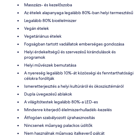
Masszázs- és kezelőszoba
Az ételek alapanyaga legalább 80%-ban helyi termesztésű
Legalább 80% bioélelmiszer
Vegán ételek
Vegetáriánus ételek
Fogságban tartott vadállatok emberséges gondozása
Helyi érdekeltségű és szervezésű kirándulások és
programok
Helyi művészek bemutatása
A nyereség legalább 10%-át közösségi és fenntarthatósági
célokra fordítják
Ismeretterjesztés a helyi kultúráról és ökoszisztémáról
Dupla üvegezésű ablakok
A világítótestek legalább 80%-a LED-es
Mindenre kiterjedő élelmiszerhulladék-kezelés
Átfogóan szabályozott újrahasznosítás
Nincsenek műanyag palackos üdítők
Nem használnak műanyag italkeverő pálcát