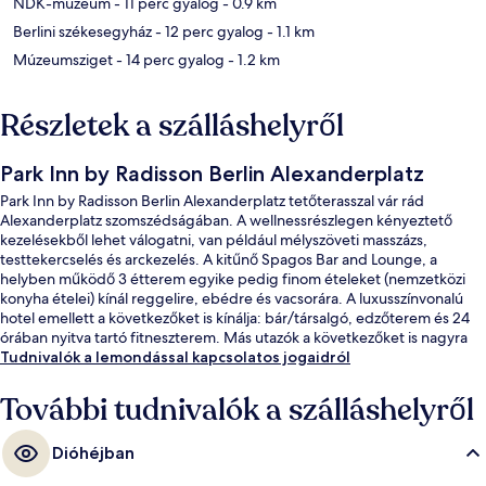
NDK-múzeum
- 11 perc gyalog
- 0.9 km
Berlini székesegyház
- 12 perc gyalog
- 1.1 km
Múzeumsziget
- 14 perc gyalog
- 1.2 km
Részletek a szálláshelyről
Park Inn by Radisson Berlin Alexanderplatz
Park Inn by Radisson Berlin Alexanderplatz tetőterasszal vár rád
Alexanderplatz szomszédságában. A wellnessrészlegen kényeztető
kezelésekből lehet válogatni, van például mélyszöveti masszázs,
testtekercselés és arckezelés. A kitűnő Spagos Bar and Lounge, a
helyben működő 3 étterem egyike pedig finom ételeket (nemzetközi
konyha ételei) kínál reggelire, ebédre és vacsorára. A luxusszínvonalú
hotel emellett a következőket is kínálja: bár/társalgó, edzőterem és 24
órában nyitva tartó fitneszterem. Más utazók a következőket is nagyra
értékelik: központi elhelyezkedés, városnézési lehetőség és kitűnő
Tudnivalók a lemondással kapcsolatos jogaidról
tömegközlekedés – S+U Alexanderpl/Memhardstr. villamosmegálló
mindössze pár lépés, Alexanderplatz metróállomás pedig 5 perc séta.
További tudnivalók a szálláshelyről
Dióhéjban