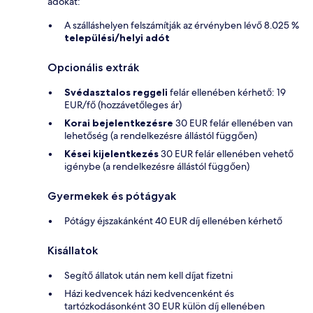
adókat:
A szálláshelyen felszámítják az érvényben lévő 8.025 %
települési/helyi adót
Opcionális extrák
Svédasztalos reggeli
felár ellenében kérhető: 19
EUR/fő (hozzávetőleges ár)
Korai bejelentkezésre
30 EUR felár ellenében van
lehetőség (a rendelkezésre állástól függően)
Kései kijelentkezés
30 EUR felár ellenében vehető
igénybe (a rendelkezésre állástól függően)
Gyermekek és pótágyak
Pótágy éjszakánként 40 EUR díj ellenében kérhető
Kisállatok
Segítő állatok után nem kell díjat fizetni
Házi kedvencek házi kedvencenként és
tartózkodásonként 30 EUR külön díj ellenében