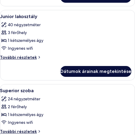
városra
városra
további
A
Egy modern szállodaszoba, amelyben egy
5
részletei
Junior lakosztály
következő
40 négyzetméter
szoba
3 férőhely
összes
képének
1 kétszemélyes ágy
megtekintése:
Ingyenes wifi
Junior
Junior
További részletek
lakosztály
lakosztály
további
Dátumok árainak megtekintése
részletei
A
Egy modern szállodai szoba, amelyben 
4
Superior szoba
következő
24 négyzetméter
szoba
2 férőhely
összes
képének
1 kétszemélyes ágy
megtekintése:
Ingyenes wifi
Superior
Superior
További részletek