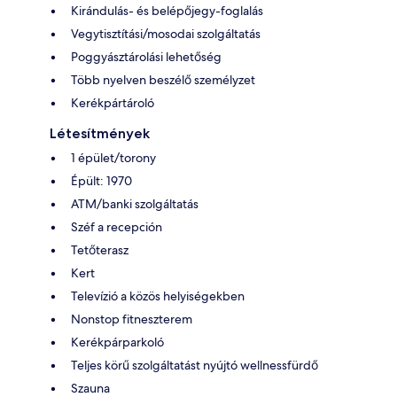
Kirándulás- és belépőjegy-foglalás
Vegytisztítási/mosodai szolgáltatás
Poggyásztárolási lehetőség
Több nyelven beszélő személyzet
Kerékpártároló
Létesítmények
1 épület/torony
Épült: 1970
ATM/banki szolgáltatás
Széf a recepción
Tetőterasz
Kert
Televízió a közös helyiségekben
Nonstop fitneszterem
Kerékpárparkoló
Teljes körű szolgáltatást nyújtó wellnessfürdő
Szauna