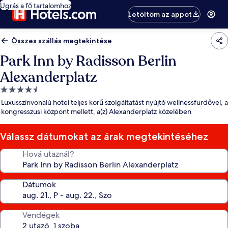
Ugrás a fő tartalomhoz
Letöltöm az appot
Összes szállás megtekintése
Park Inn by Radisson Berlin
Alexanderplatz
4.5
csillagos
Luxusszínvonalú hotel teljes körű szolgáltatást nyújtó wellnessfürdővel, a
szálláshely
kongresszusi központ mellett, a(z) Alexanderplatz közelében
Válassz dátumokat az árak megtekintéséhez
Hová utaznál?
Dátumok
Vendégek