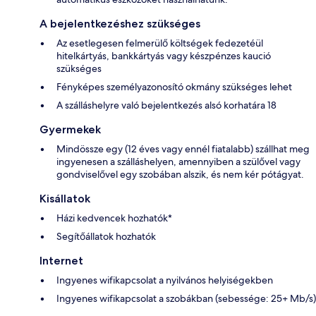
A bejelentkezéshez szükséges
Az esetlegesen felmerülő költségek fedezetéül
hitelkártyás, bankkártyás vagy készpénzes kaució
szükséges
Fényképes személyazonosító okmány szükséges lehet
A szálláshelyre való bejelentkezés alsó korhatára 18
Gyermekek
Mindössze egy (12 éves vagy ennél fiatalabb) szállhat meg
ingyenesen a szálláshelyen, amennyiben a szülővel vagy
gondviselővel egy szobában alszik, és nem kér pótágyat.
Kisállatok
Házi kedvencek hozhatók*
Segítőállatok hozhatók
Internet
Ingyenes wifikapcsolat a nyilvános helyiségekben
Ingyenes wifikapcsolat a szobákban (sebessége: 25+ Mb/s)