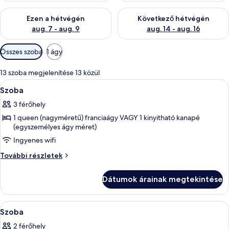
A mostani hétvégi rendelkezésre állás ellenőrzése: aug. 7 - aug
A következő hétvégi rendelkezé
Ezen a hétvégén
Következő hétvégén
aug. 7 - aug. 9
aug. 14 - aug. 16
Szobákhoz
Összes szoba
1 ágy
rendelkezésre
álló
13 szoba megjelenítése 13 közül
szűrők
A
Hipoallergén ágynemű, széf a szobában
6
Szoba
következő
3 férőhely
szoba
1 queen (nagyméretű) franciaágy VAGY 1 kinyitható kanapé
összes
(egyszemélyes ágy méret)
képének
Ingyenes wifi
megtekintése:
Szoba
Szoba
További részletek
további
részletei
Dátumok árainak megtekintése
A
Egy szállodai szoba, amelyben egy nagy 
6
Szoba
következő
2 férőhely