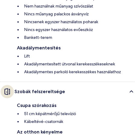
Nem használnak műanyag szívószálat
Nincs műanyag palackos ásványvíz
Nincsenek egyszer használatos poharak
Nincs egyszer használatos evőeszköz
Bankett-terem
Akadálymentesítés
Lift
Akadálymentesített útvonal kerekesszékeseknek
Akadálymentes parkoló kerekesszékes használathoz
Szobák felszereltsége
Csupa szórakozás
51 cm képátmérőjű televízió
Kábeltévé-csatornák
Az otthon kényelme