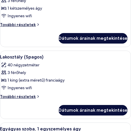
képének
3 férőhely
megtekintése:
1 kétszemélyes ágy
Studio
Ingyenes wifi
Suite
Studio
További részletek
(Colour),
Suite
windowless
(Colour),
Dátumok árainak megtekintése
windowless
további
részletei
A
Egy szállodai szoba, amelyben találhat
6
Lakosztály (Spagos)
következő
40 négyzetméter
szoba
3 férőhely
összes
képének
1 king (extra méretű) franciaágy
megtekintése:
Ingyenes wifi
Lakosztály
Lakosztály
További részletek
(Spagos)
(Spagos)
további
Dátumok árainak megtekintése
részletei
A
Egy szállodai szoba üveg válaszfallal, 
5
Egyágyas szoba, 1 egyszemélyes ágy