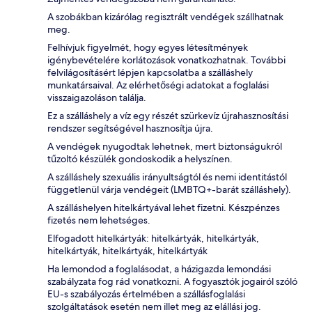
A szobákban kizárólag regisztrált vendégek szállhatnak
meg.
Felhívjuk figyelmét, hogy egyes létesítmények
igénybevételére korlátozások vonatkozhatnak. További
felvilágosításért lépjen kapcsolatba a szálláshely
munkatársaival. Az elérhetőségi adatokat a foglalási
visszaigazoláson találja.
Ez a szálláshely a víz egy részét szürkevíz újrahasznosítási
rendszer segítségével hasznosítja újra.
A vendégek nyugodtak lehetnek, mert biztonságukról
tűzoltó készülék gondoskodik a helyszínen.
A szálláshely szexuális irányultságtól és nemi identitástól
függetlenül várja vendégeit (LMBTQ+-barát szálláshely).
A szálláshelyen hitelkártyával lehet fizetni. Készpénzes
fizetés nem lehetséges.
Elfogadott hitelkártyák: hitelkártyák, hitelkártyák,
hitelkártyák, hitelkártyák, hitelkártyák
Ha lemondod a foglalásodat, a házigazda lemondási
szabályzata fog rád vonatkozni. A fogyasztók jogairól szóló
EU-s szabályozás értelmében a szállásfoglalási
szolgáltatások esetén nem illet meg az elállási jog.