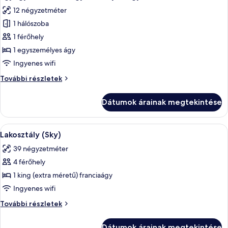
következő
12 négyzetméter
szoba
1 hálószoba
összes
képének
1 férőhely
megtekintése:
1 egyszemélyes ágy
Egyágyas
Ingyenes wifi
szoba,
Egyágyas
További részletek
1
szoba,
egyszemélyes
1
Dátumok árainak megtekintése
egyszemélyes
ágy
ágy
további
A
Egy modern szállodaszoba, amelyben nagy
6
részletei
Lakosztály (Sky)
következő
39 négyzetméter
szoba
4 férőhely
összes
képének
1 king (extra méretű) franciaágy
megtekintése:
Ingyenes wifi
Lakosztály
Lakosztály
További részletek
(Sky)
(Sky)
további
Dátumok árainak megtekintése