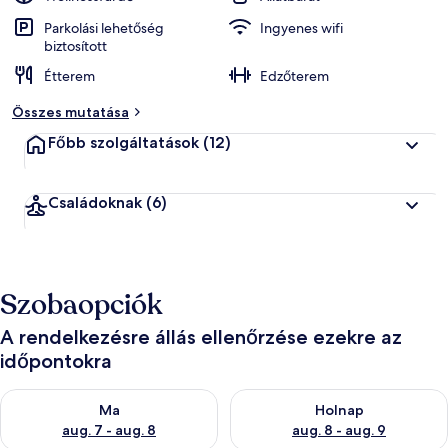
Parkolási lehetőség
Ingyenes wifi
biztosított
Étterem
Edzőterem
Összes mutatása
Főbb szolgáltatások
(12)
Családoknak
(6)
Szobaopciók
A rendelkezésre állás ellenőrzése ezekre az
időpontokra
A ma esti rendelkezésre állás ellenőrzése: aug. 7 - aug. 8
A holnapi rendelkezésre állás e
Ma
Holnap
aug. 7 - aug. 8
aug. 8 - aug. 9