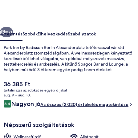
Berlin
Alexanderplatz
képgalériája
őző
Következő
157+
Áttekintés
Szobák
Elhelyezkedés
Szabályzatok
Park Inn by Radisson Berlin Alexanderplatz tetőterasszal vár rád
Alexanderplatz szomszédságában. A wellnessrészlegen kényeztető
kezelésekből lehet válogatni, van például mélyszöveti masszázs,
testtekercselés és arckezelés. A kitűnő Spagos Bar and Lounge, a
helyben működő 3 étterem egyike pedig finom ételeket
(nemzetközi konyha ételei) kínál reggelire, ebédre és vacsorára. A
luxusszínvonalú hotel emellett a következőket is kínálja: bár/társalgó,
A
36 385 Ft
edzőterem és 24 órában nyitva tartó fitneszterem. Más utazók a
jelenlegi
tartalmazza az adókat és egyéb díjakat
következőket is nagyra értékelik: központi elhelyezkedés,
ár
aug. 9. – aug. 10.
városnézési lehetőség és kitűnő tömegközlekedés – S+U
Fizetős svédasztalos reggeli mindenn
36 385 Ft
Értékelések
Alexanderpl/Memhardstr. villamosmegálló mindössze pár lépés,
Nagyon jó
8,4
Az összes (2 020) értékelés megtekintése
8,4 ennyiből: 10
Alexanderplatz metróállomás pedig 5 perc séta.
Népszerű szolgáltatások
Wellnessfürdő
Állatbarát