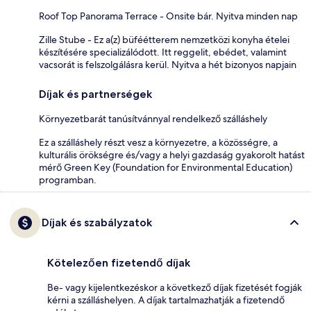
Roof Top Panorama Terrace - Onsite bár. Nyitva minden nap
Zille Stube - Ez a(z) büféétterem nemzetközi konyha ételei
készítésére specializálódott. Itt reggelit, ebédet, valamint
vacsorát is felszolgálásra kerül. Nyitva a hét bizonyos napjain
Díjak és partnerségek
Környezetbarát tanúsítvánnyal rendelkező szálláshely
Ez a szálláshely részt vesz a környezetre, a közösségre, a
kulturális örökségre és/vagy a helyi gazdaság gyakorolt hatást
mérő Green Key (Foundation for Environmental Education)
programban.
Díjak és szabályzatok
Kötelezően fizetendő díjak
Be- vagy kijelentkezéskor a következő díjak fizetését fogják
kérni a szálláshelyen. A díjak tartalmazhatják a fizetendő