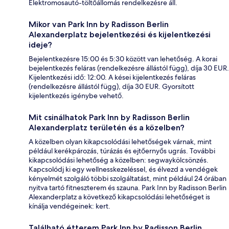
Elektromosautó-töltőállomás rendelkezésre áll.
Mikor van Park Inn by Radisson Berlin
Alexanderplatz bejelentkezési és kijelentkezési
ideje?
Bejelentkezésre 15:00 és 5:30 között van lehetőség. A korai
bejelentkezés feláras (rendelkezésre állástól függ), díja 30 EUR.
Kijelentkezési idő: 12:00. A kései kijelentkezés feláras
(rendelkezésre állástól függ), díja 30 EUR. Gyorsított
kijelentkezés igénybe vehető.
Mit csinálhatok Park Inn by Radisson Berlin
Alexanderplatz területén és a közelben?
A közelben olyan kikapcsolódási lehetőségek várnak, mint
például kerékpározás, túrázás és ejtőernyős ugrás. További
kikapcsolódási lehetőség a közelben: segwaykölcsönzés.
Kapcsolódj ki egy wellnesskezeléssel, és élvezd a vendégek
kényelmét szolgáló többi szolgáltatást, mint például 24 órában
nyitva tartó fitneszterem és szauna. Park Inn by Radisson Berlin
Alexanderplatz a következő kikapcsolódási lehetőséget is
kínálja vendégeinek: kert.
Található étterem Park Inn by Radisson Berlin