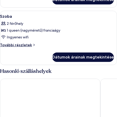
részletei
A
Hipoallergén ágynemű, széf a szobában
3
Szoba
következő
2 férőhely
szoba
1 queen (nagyméretű) franciaágy
összes
képének
Ingyenes wifi
megtekintése:
Szoba
További részletek
Szoba
további
részletei
Dátumok árainak megtekintése
Hasonló szálláshelyek
H4 Hotel Berlin Alexanderplatz
H2 Hotel