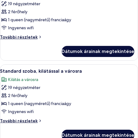
19 négyzetméter
szoba
2 férőhely
összes
képének
1 queen (nagyméretű) franciaágy
megtekintése:
Ingyenes wifi
Standard
Standard
További részletek
szoba
szoba
további
Dátumok árainak megtekintése
részletei
A
Egy szállodai szoba, amelyben egy nagy
5
Standard szoba, kilátással a városra
következő
Kilátás a városra
szoba
19 négyzetméter
összes
képének
2 férőhely
megtekintése:
1 queen (nagyméretű) franciaágy
Standard
Ingyenes wifi
szoba,
Standard
További részletek
kilátással
szoba,
a
kilátással
Dátumok árainak megtekintése
a