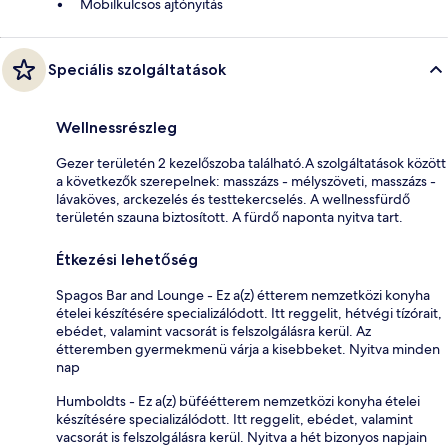
Mobilkulcsos ajtónyitás
Speciális szolgáltatások
Wellnessrészleg
Gezer területén 2 kezelőszoba található.A szolgáltatások között
a következők szerepelnek: masszázs - mélyszöveti, masszázs -
lávaköves, arckezelés és testtekercselés. A wellnessfürdő
területén szauna biztosított. A fürdő naponta nyitva tart.
Étkezési lehetőség
Spagos Bar and Lounge - Ez a(z) étterem nemzetközi konyha
ételei készítésére specializálódott. Itt reggelit, hétvégi tízórait,
ebédet, valamint vacsorát is felszolgálásra kerül. Az
étteremben gyermekmenü várja a kisebbeket. Nyitva minden
nap
Humboldts - Ez a(z) büféétterem nemzetközi konyha ételei
készítésére specializálódott. Itt reggelit, ebédet, valamint
vacsorát is felszolgálásra kerül. Nyitva a hét bizonyos napjain