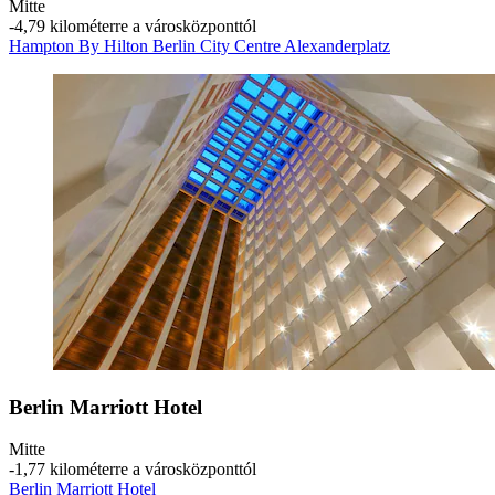
Mitte
‐
4,79 kilométerre a városközponttól
Hampton By Hilton Berlin City Centre Alexanderplatz
Berlin Marriott Hotel
Mitte
‐
1,77 kilométerre a városközponttól
Berlin Marriott Hotel