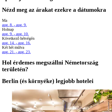
Nézd meg az árakat ezekre a dátumokra
Ma
aug. 8. - aug. 9.
Holnap
aug. 9. - aug. 10.
Következő hétvégén
aug. 14. - aug. 16.
Két hét múlva
aug. 21. - aug. 23.
Hol érdemes megszállni Németország
területén?
Berlin (és környéke) legjobb hotelei