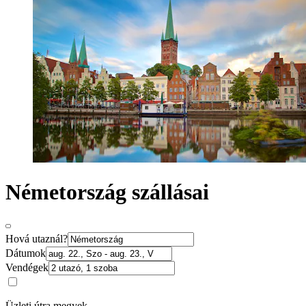
Németország szállásai
Hová utaznál?
Dátumok
Vendégek
Üzleti útra megyek