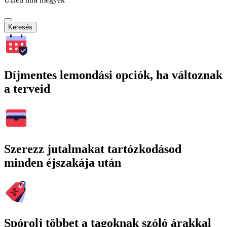
Keresés
Díjmentes lemondási opciók, ha változnak
a terveid
Szerezz jutalmakat tartózkodásod
minden éjszakája után
Spórolj többet a tagoknak szóló árakkal