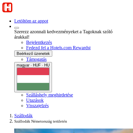
Letöltöm az appot
Szerezz azonnali kedvezményeket a Tagoknak szóló
árakkal!
Bejelentkezés
Fedezd fel a Hotels.com Rewardst
Beérkező üzenetek
Támogatás
magyar · HUF · HU
Szálláshely meghirdetése
Utazások
Visszajelzés
Szállodák
Szállodák Németország területén