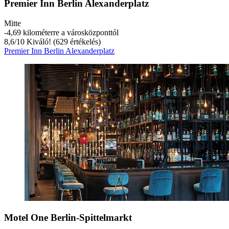
Premier Inn Berlin Alexanderplatz
Mitte
‐
4,69 kilométerre a városközponttól
8,6
/
10
Kiváló! (629 értékelés)
Premier Inn Berlin Alexanderplatz
Motel One Berlin-Spittelmarkt