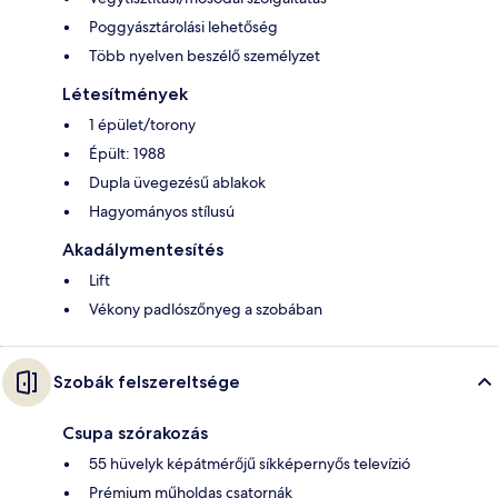
Poggyásztárolási lehetőség
Több nyelven beszélő személyzet
Létesítmények
1 épület/torony
Épült: 1988
Dupla üvegezésű ablakok
Hagyományos stílusú
Akadálymentesítés
Lift
Vékony padlószőnyeg a szobában
Szobák felszereltsége
Csupa szórakozás
55 hüvelyk képátmérőjű síkképernyős televízió
Prémium műholdas csatornák