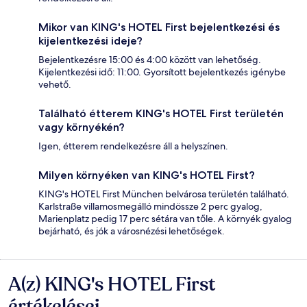
Mikor van KING's HOTEL First bejelentkezési és
kijelentkezési ideje?
Bejelentkezésre 15:00 és 4:00 között van lehetőség.
Kijelentkezési idő: 11:00. Gyorsított bejelentkezés igénybe
vehető.
Található étterem KING's HOTEL First területén
vagy környékén?
Igen, étterem rendelkezésre áll a helyszínen.
Milyen környéken van KING's HOTEL First?
KING's HOTEL First München belvárosa területén található.
Karlstraße villamosmegálló mindössze 2 perc gyalog,
Marienplatz pedig 17 perc sétára van tőle. A környék gyalog
bejárható, és jók a városnézési lehetőségek.
A(z) KING's HOTEL First
Értékelések
értékelései