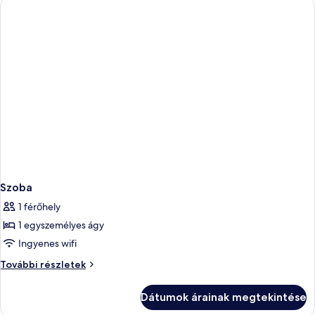
Szoba
1 férőhely
1 egyszemélyes ágy
Ingyenes wifi
Szoba
További részletek
további
részletei
Dátumok árainak megtekintése