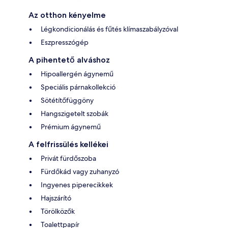
Az otthon kényelme
Légkondicionálás és fűtés klímaszabályzóval
Eszpresszógép
A pihentető alváshoz
Hipoallergén ágynemű
Speciális párnakollekció
Sötétítőfüggöny
Hangszigetelt szobák
Prémium ágynemű
A felfrissülés kellékei
Privát fürdőszoba
Fürdőkád vagy zuhanyzó
Ingyenes piperecikkek
Hajszárító
Törölközők
Toalettpapír