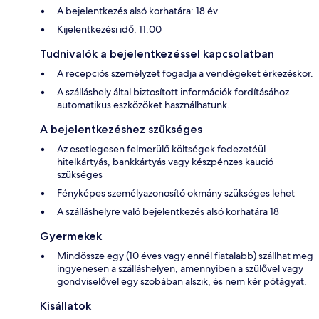
A bejelentkezés alsó korhatára: 18 év
Kijelentkezési idő: 11:00
Tudnivalók a bejelentkezéssel kapcsolatban
A recepciós személyzet fogadja a vendégeket érkezéskor.
A szálláshely által biztosított információk fordításához
automatikus eszközöket használhatunk.
A bejelentkezéshez szükséges
Az esetlegesen felmerülő költségek fedezetéül
hitelkártyás, bankkártyás vagy készpénzes kaució
szükséges
Fényképes személyazonosító okmány szükséges lehet
A szálláshelyre való bejelentkezés alsó korhatára 18
Gyermekek
Mindössze egy (10 éves vagy ennél fiatalabb) szállhat meg
ingyenesen a szálláshelyen, amennyiben a szülővel vagy
gondviselővel egy szobában alszik, és nem kér pótágyat.
Kisállatok