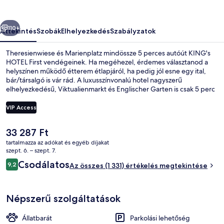
őző
Következő
110+
Áttekintés
Szobák
Elhelyezkedés
Szabályzatok
Theresienwiese és Marienplatz mindössze 5 perces autóút KING's
HOTEL First vendégeinek. Ha megéhezel, érdemes választanod a
helyszínen működő étterem étlapjáról, ha pedig jól esne egy ital,
bár/társalgó is vár rád. A luxusszínvonalú hotel nagyszerű
elhelyezkedésű, Viktualienmarkt és Englischer Garten is csak 5 perc
autóval. Más utazók nagyszerű véleménnyel vannak a szálláshely
következő jellemzőiről: segítőkész személyzet és reggeli. Rövid
VIP Access
sétával megközelíthető a tömegközlekedés: Karlstraße
villamosmegálló 2 perc, Hauptbahnhof Nord villamosmegálló pedig
A
33 287 Ft
2 perc séta.
Lobby lounge
jelenlegi
tartalmazza az adókat és egyéb díjakat
ár
szept. 6. – szept. 7.
33 287 Ft
Értékelések
Csodálatos
9,2
Az összes (1 331) értékelés megtekintése
9,2 ennyiből: 10
Népszerű szolgáltatások
Állatbarát
Parkolási lehetőség