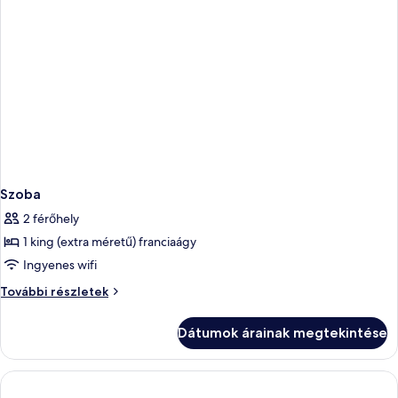
Szoba
2 férőhely
1 king (extra méretű) franciaágy
Ingyenes wifi
Szoba
További részletek
további
részletei
Dátumok árainak megtekintése