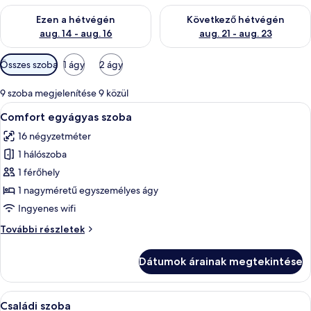
A mostani hétvégi rendelkezésre állás ellenőrzése: aug. 14 - au
A következő hétvégi rendelkezé
Ezen a hétvégén
Következő hétvégén
aug. 14 - aug. 16
aug. 21 - aug. 23
Szobákhoz
Összes szoba
1 ágy
2 ágy
rendelkezésre
álló
9 szoba megjelenítése 9 közül
szűrők
A
Egy szállodai szoba, amelyben található
11
Comfort egyágyas szoba
következő
16 négyzetméter
szoba
1 hálószoba
összes
képének
1 férőhely
megtekintése:
1 nagyméretű egyszemélyes ágy
Comfort
Ingyenes wifi
egyágyas
Comfort
További részletek
szoba
egyágyas
szoba
Dátumok árainak megtekintése
további
részletei
A
Egy szállodai szoba, melynek fából kés
28
Családi szoba