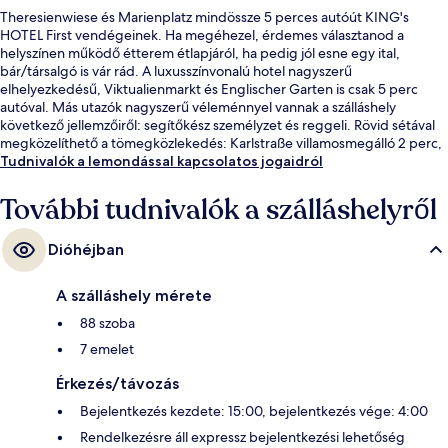
Theresienwiese és Marienplatz mindössze 5 perces autóút KING's
HOTEL First vendégeinek. Ha megéhezel, érdemes választanod a
helyszínen működő étterem étlapjáról, ha pedig jól esne egy ital,
bár/társalgó is vár rád. A luxusszínvonalú hotel nagyszerű
elhelyezkedésű, Viktualienmarkt és Englischer Garten is csak 5 perc
autóval. Más utazók nagyszerű véleménnyel vannak a szálláshely
következő jellemzőiről: segítőkész személyzet és reggeli. Rövid sétával
megközelíthető a tömegközlekedés: Karlstraße villamosmegálló 2 perc,
Hauptbahnhof Nord villamosmegálló pedig 2 perc séta.
Tudnivalók a lemondással kapcsolatos jogaidról
További tudnivalók a szálláshelyről
Dióhéjban
A szálláshely mérete
88 szoba
7 emelet
Érkezés/távozás
Bejelentkezés kezdete: 15:00, bejelentkezés vége: 4:00
Rendelkezésre áll expressz bejelentkezési lehetőség