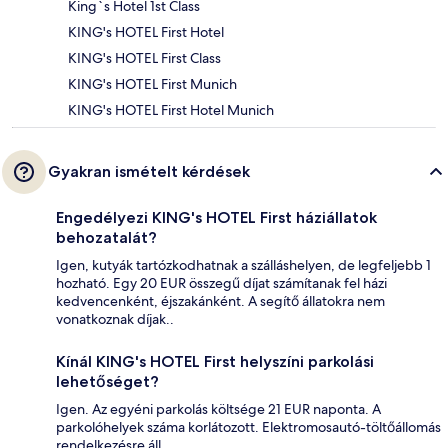
King`s Hotel 1st Class
KING's HOTEL First Hotel
KING's HOTEL First Class
KING's HOTEL First Munich
KING's HOTEL First Hotel Munich
Gyakran ismételt kérdések
Engedélyezi KING's HOTEL First háziállatok
behozatalát?
Igen, kutyák tartózkodhatnak a szálláshelyen, de legfeljebb 1
hozható. Egy 20 EUR összegű díjat számítanak fel házi
kedvencenként, éjszakánként. A segítő állatokra nem
vonatkoznak díjak..
Kínál KING's HOTEL First helyszíni parkolási
lehetőséget?
Igen. Az egyéni parkolás költsége 21 EUR naponta. A
parkolóhelyek száma korlátozott. Elektromosautó-töltőállomás
rendelkezésre áll.