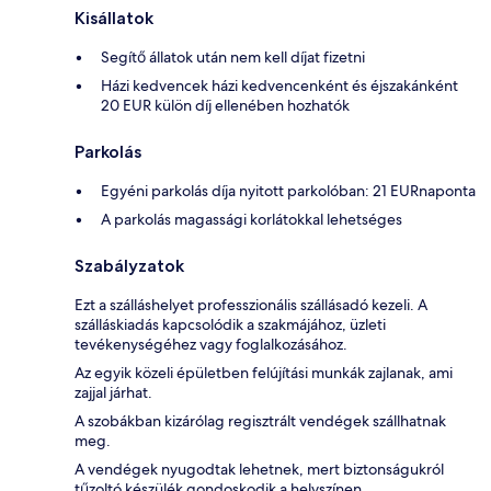
Kisállatok
Segítő állatok után nem kell díjat fizetni
Házi kedvencek házi kedvencenként és éjszakánként
20 EUR külön díj ellenében hozhatók
Parkolás
Egyéni parkolás díja nyitott parkolóban: 21 EURnaponta
A parkolás magassági korlátokkal lehetséges
Szabályzatok
Ezt a szálláshelyet professzionális szállásadó kezeli. A
szálláskiadás kapcsolódik a szakmájához, üzleti
tevékenységéhez vagy foglalkozásához.
Az egyik közeli épületben felújítási munkák zajlanak, ami
zajjal járhat.
A szobákban kizárólag regisztrált vendégek szállhatnak
meg.
A vendégek nyugodtak lehetnek, mert biztonságukról
tűzoltó készülék gondoskodik a helyszínen.