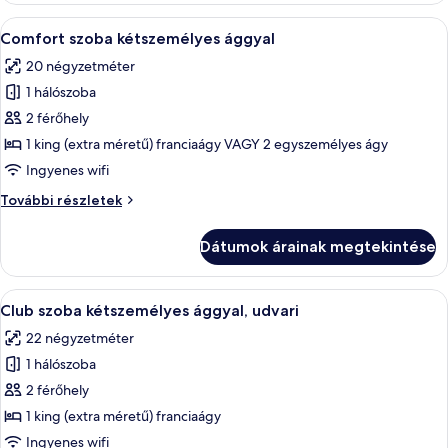
A
Egy szállodai szoba két egyágyas ággya
22
Comfort szoba kétszemélyes ággyal
következő
20 négyzetméter
szoba
1 hálószoba
összes
képének
2 férőhely
megtekintése:
1 king (extra méretű) franciaágy VAGY 2 egyszemélyes ágy
Comfort
Ingyenes wifi
szoba
Comfort
További részletek
kétszemélyes
szoba
ággyal
kétszemélyes
Dátumok árainak megtekintése
ággyal
további
részletei
A
Egy szállodai szoba, melyben található 
14
Club szoba kétszemélyes ággyal, udvari
következő
22 négyzetméter
szoba
1 hálószoba
összes
képének
2 férőhely
megtekintése:
1 king (extra méretű) franciaágy
Club
Ingyenes wifi