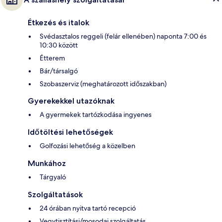
Étkezés és italok
Svédasztalos reggeli (felár ellenében) naponta 7:00 és
10:30 között
Étterem
Bár/társalgó
Szobaszerviz (meghatározott időszakban)
Gyerekekkel utazóknak
A gyermekek tartózkodása ingyenes
Időtöltési lehetőségek
Golfozási lehetőség a közelben
Munkához
Tárgyaló
Szolgáltatások
24 órában nyitva tartó recepció
Vegytisztítási/mosodai szolgáltatás