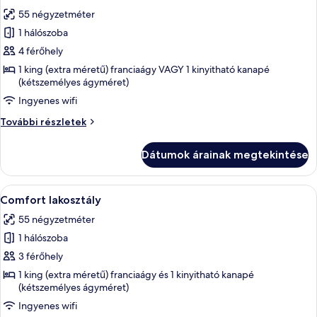
következő
55 négyzetméter
szoba
1 hálószoba
összes
képének
4 férőhely
megtekintése:
1 king (extra méretű) franciaágy VAGY 1 kinyitható kanapé
(kétszemélyes ágyméret)
Családi
szoba
Ingyenes wifi
Családi
További részletek
szoba
további
Dátumok árainak megtekintése
részletei
A
Egy gondosan megterített ágy, fából ké
23
Comfort lakosztály
következő
55 négyzetméter
szoba
1 hálószoba
összes
képének
3 férőhely
megtekintése:
1 king (extra méretű) franciaágy és 1 kinyitható kanapé
(kétszemélyes ágyméret)
Comfort
lakosztály
Ingyenes wifi