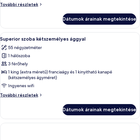
Comfort
További részletek
lakosztály
további
Dátumok árainak megtekintése
részletei
A
Egy szállodai szoba piros szőnyeggel, b
23
Superior szoba kétszemélyes ággyal
következő
55 négyzetméter
szoba
1 hálószoba
összes
képének
3 férőhely
megtekintése:
1 king (extra méretű) franciaágy és 1 kinyitható kanapé
(kétszemélyes ágyméret)
Superior
szoba
Ingyenes wifi
kétszemélyes
Superior
További részletek
ággyal
szoba
kétszemélyes
Dátumok árainak megtekintése
ággyal
további
részletei