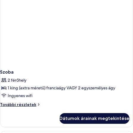
Szoba
2 férőhely
1 king (extra méretű) franciaágy VAGY 2 egyszemélyes ágy
Ingyenes wifi
Szoba
További részletek
további
részletei
Dátumok árainak megtekintése