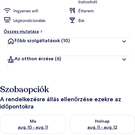
biztosított
Ingyenes wifi
Étterem
Légkondicionálás
Bár
Összes mutatása
Főbb szolgáltatások
(10)
Az otthon érzése
(6)
Szobaopciók
A rendelkezésre állás ellenőrzése ezekre az
időpontokra
A ma esti rendelkezésre állás ellenőrzése: aug. 10 - aug. 11
A holnapi rendelkezésre állás e
Ma
Holnap
aug. 10 - aug. 11
aug. 11 - aug. 12