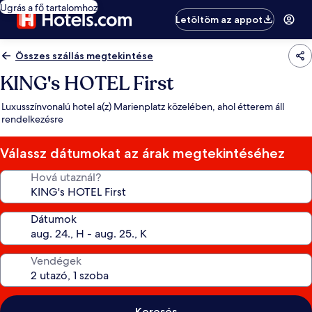
Ugrás a fő tartalomhoz
Letöltöm az appot
Összes szállás megtekintése
KING's HOTEL First
Luxusszínvonalú hotel a(z) Marienplatz közelében, ahol étterem áll
rendelkezésre
Válassz dátumokat az árak megtekintéséhez
Hová utaznál?
Dátumok
Vendégek
Keresés