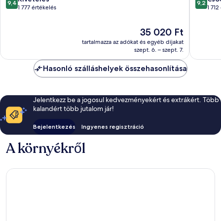
9,4
9,2
ennyiből:
ennyiből
1 777 értékelés
1 712
10,
10,
Kivételes,
Csodálat
Az
35 020 Ft
1 777
1 712
ár
tartalmazza az adókat és egyéb díjakat
értékelés
értékelé
35 020 Ft
szept. 6. – szept. 7.
Hasonló szálláshelyek összehasonlítása
Jelentkezz be a jogosul kedvezményekért és extrákért. Több
kalandért több jutalom jár!
Bejelentkezés
Ingyenes regisztráció
A környékről