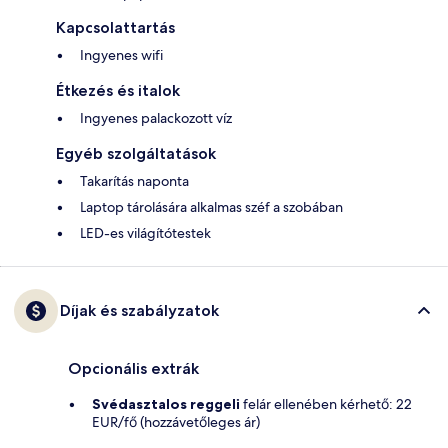
Kapcsolattartás
Ingyenes wifi
Étkezés és italok
Ingyenes palackozott víz
Egyéb szolgáltatások
Takarítás naponta
Laptop tárolására alkalmas széf a szobában
LED-es világítótestek
Díjak és szabályzatok
Opcionális extrák
Svédasztalos reggeli
felár ellenében kérhető: 22
EUR/fő (hozzávetőleges ár)