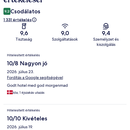
Csodálatos
9,2
1 331 értékelés
9,6
9,0
9,4
Tisztaság
Szolgáltatások
Személyzet és
kiszolgálás
Értékelések
Hitelesített értékelés
10/8 Nagyon jó
2026. július 23.
Fordítás a Google segítségével
Godt hotel med god morgenmad
Ida, 1 éjszakás utazás
Hitelesített értékelés
10/10 Kivételes
2026. július 19.