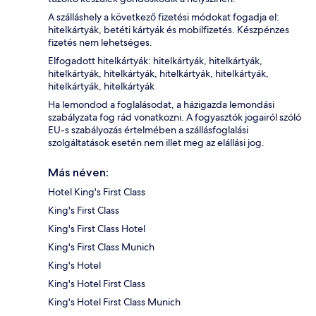
A szálláshely a következő fizetési módokat fogadja el:
hitelkártyák, betéti kártyák és mobilfizetés. Készpénzes
fizetés nem lehetséges.
Elfogadott hitelkártyák: hitelkártyák, hitelkártyák,
hitelkártyák, hitelkártyák, hitelkártyák, hitelkártyák,
hitelkártyák, hitelkártyák
Ha lemondod a foglalásodat, a házigazda lemondási
szabályzata fog rád vonatkozni. A fogyasztók jogairól szóló
EU-s szabályozás értelmében a szállásfoglalási
szolgáltatások esetén nem illet meg az elállási jog.
Más néven:
Hotel King's First Class
King's First Class
King's First Class Hotel
King's First Class Munich
King's Hotel
King's Hotel First Class
King's Hotel First Class Munich