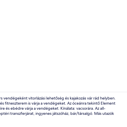
Tartalomkész
rs vendégeként vitorlázási lehetőség és kajakozás vár rád helyben.
és fitneszterem is várja a vendégeket. Az óceánra tekintő Element
ire és ebédre várja a vendégeket. Kínálata: vacsorára. Az all-
Ocean View 
eptéri transzferjárat, ingyenes játszóház, bár/társalgó. Más utazók
.