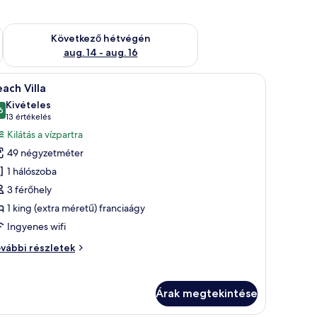
ellenőrzése: aug. 7 - aug. 9
A következő hétvégi rendelkezésre állás ellenőrzése: aug. 14 -
Következő hétvégén
aug. 14 - aug. 16
álható.
gy ágy, mennyezeti ventilátor, kilátás a tengerre és egy függönyökkel ellát
Egy hálószoba, amelyben egy nagy ágy, egy kan
5
ach Villa
övetkező
Kivételes
zoba
6
10-ből 9,6
(13
13 értékelés
sszes
értékelés)
Kilátás a vízpartra
épének
49 négyzetméter
egtekintése:
1 hálószoba
each
3 férőhely
lla
1 king (extra méretű) franciaágy
Ingyenes wifi
ach
vábbi részletek
lla
vábbi
szletei
Árak megtekintése