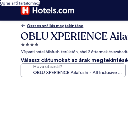
Ugrás a fő tartalomhoz
Összes szállás megtekintése
OBLU XPERIENCE Ailafus
4.0
csillagos
Vízparti hotel Ailafushi területén, ahol 2 éttermek és szaba
szálláshely
Válassz dátumokat az árak megtekintés
Hová utaznál?
A(z)
OBLU
XPERIENCE
Ailafushi
-
All