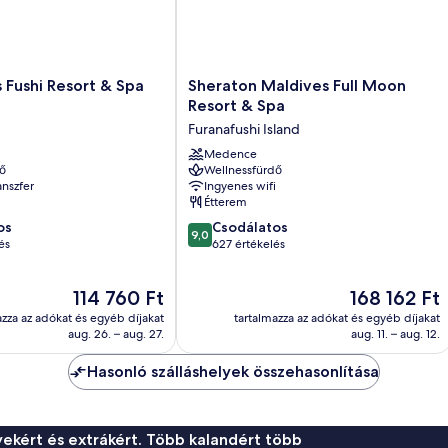
Sheraton
 Fushi Resort & Spa
Sheraton Maldives Full Moon
Maldives
Resort & Spa
Full
Furanafushi Island
Moon
Resort
Medence
ő
Wellnessfürdő
&
anszfer
Ingyenes wifi
Spa
Étterem
Furanafushi
9.0
os
Island
Csodálatos
9,0
ennyiből:
és
627 értékelés
10,
Csodálatos,
Az
Az
114 760 Ft
168 162 Ft
627
ár
ár
értékelés
azza az adókat és egyéb díjakat
tartalmazza az adókat és egyéb díjakat
114 760 Ft
168 162 Ft
aug. 26. – aug. 27.
aug. 11. – aug. 12.
Hasonló szálláshelyek összehasonlítása
ekért és extrákért. Több kalandért több