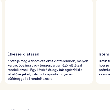
Étkezés kilátással
Isteni
Kóstolja meg a finom ételeket 2 étteremben, melyek
Luxus 
kertre, óceánra vagy tengerpartra néző kilátással
hosszú
rendelkeznek. Egy kávézó és egy bár egészíti ki a
prémiu
lehetőségeket, valamint naponta ingyenes
álomsze
büféreggeli áll rendelkezésre.