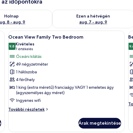
e az időpontokra
g. 8
elkezésre állás ellenőrzése: aug. 8 - aug. 9
A mostani hétvégi rendelkezésre állás 
Holnap
Ezen a hétvégén
ug. 8 - aug. 9
aug. 7 - aug. 9
egy nagy ágy, egy mennyezeti ventilátor és egy a falra szerelt televízió tal
A
Egy modern hálószoba, amelyben egy na
A
7
Ocean View Family Two Bedroom
Be
következő
k
Kivételes
szoba
9,8
s
9,
10-ből 9,8
(7
7 értékelés
összes
ö
értékelés)
Óceáni kilátás
képének
k
49 négyzetméter
megtekintése:
m
1 hálószoba
Ocean
B
4 férőhely
View
Vi
1 king (extra méretű) franciaágy VAGY 1 emeletes ágy
Family
(egyszemélyes ágy méret)
Two
Ingyenes wifi
Bedroom
Be
To
Ocean
Vi
További részletek
View
to
Family
ré
e
Árak megtekintése
Two
Bedroom