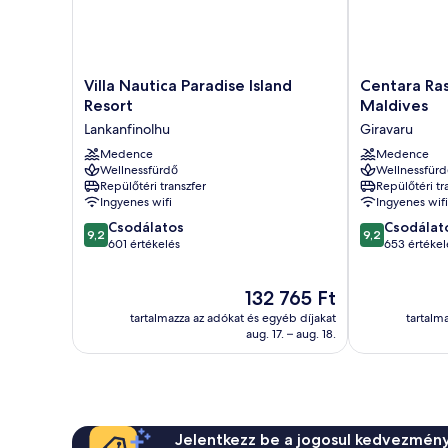
Villa
Centara
Villa Nautica Paradise Island
Centara Ras
Nautica
Ras
Resort
Maldives
Paradise
Fushi
Lankanfinolhu
Giravaru
Island
Resort
Resort
Medence
&
Medence
Wellnessfürdő
Wellnessfürd
Lankanfinolhu
Spa
Repülőtéri transzfer
Repülőtéri tr
Maldives
Ingyenes wifi
Ingyenes wifi
Giravaru
9.2
9.2
Csodálatos
Csodálat
9,2
9,2
ennyiből:
ennyiből:
601 értékelés
653 értékel
10,
10,
Csodálatos,
Csodálatos,
Az
132 765 Ft
601
653
ár
értékelés
értékelés
tartalmazza az adókat és egyéb díjakat
tartalm
132 765 Ft
aug. 17. – aug. 18.
Jelentkezz be a jogosul kedvezmény