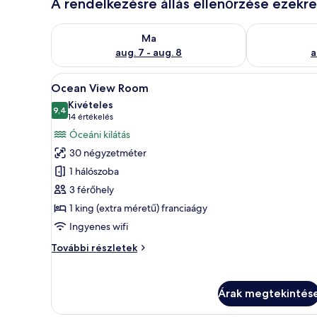
A rendelkezésre állás ellenőrzése ezekr
A ma esti rendelkezésre állás ellenőrzése: aug. 7 - au
A holnapi rend
Ma
aug. 7 - aug. 8
a
A
Egy modern hálószoba, melyben 
6
Ocean View Room
következő
Kivételes
szoba
9,4
10-ből 9,4
(14
14 értékelés
összes
értékelés)
Óceáni kilátás
képének
30 négyzetméter
megtekintése:
1 hálószoba
Ocean
3 férőhely
View
1 king (extra méretű) franciaágy
Room
Ingyenes wifi
Ocean
További részletek
View
Room
további
Árak megtekintés
részletei