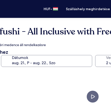
•
HUF
Szálláshely meghirdetése
hi - All Inclusive with Fre
dtéri medence áll rendelkezésre
éhez
Dátumok
Ve