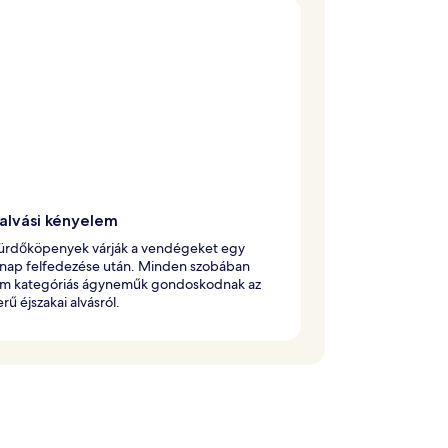
 alvási kényelem
fürdőköpenyek várják a vendégeket egy
 nap felfedezése után. Minden szobában
m kategóriás ágyneműk gondoskodnak az
rű éjszakai alvásról.