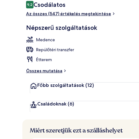
Értékelések
Csodálatos
9,2
9,2 ennyiből: 10
Az összes (547) értékelés megtekintése
Külső rész
Népszerű szolgáltatások
Medence
Repülőtéri transzfer
Étterem
Összes mutatása
Főbb szolgáltatások
(12)
Családoknak
(6)
Miért szeretjük ezt a szálláshelyet