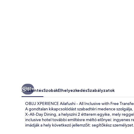
Inclusive
with
Free
Transfers
képgalériája
81+
Áttekintés
Szobák
Elhelyezkedés
Szabályzatok
OBLU XPERIENCE Ailafushi - All Inclusive with Free Transfe
A gondtalan kikapcsolódást szabadtéri medence szolgálja, 
X-All-Day Dining, a helyszíni 2 étterem egyike, mely reggel
inclusive hotel további említésre méltó előnyei: ingyenes r
imádják a hely következó jellemzőit: segítőkész személyzet