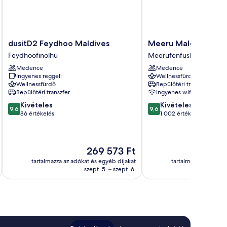
dusitD2
Meeru
dusitD2 Feydhoo Maldives
Meeru Maldives Reso
Feydhoo
Maldives
Feydhoofinolhu
Meerufenfushi
Maldives
Resort
Medence
Medence
Feydhoofinolhu
Island
Ingyenes reggeli
Wellnessfürdő
Meerufenfushi
Wellnessfürdő
Repülőtéri transzfer
Repülőtéri transzfer
Ingyenes wifi
9.6
9.6
Kivételes
Kivételes
9,6
9,6
ennyiből:
ennyiből:
86 értékelés
1 002 értékelés
10,
10,
Kivételes,
Kivételes,
86
1 002
Az
269 573 Ft
értékelés
értékelés
ár
tartalmazza az adókat és egyéb díjakat
tartalmazza az adóka
269 573 Ft
szept. 5. – szept. 6.