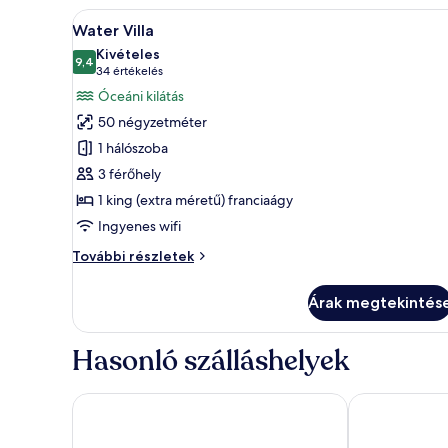
A
Egy szállodai szoba, amelyben 
6
Water Villa
következő
Kivételes
szoba
9,4
10-ből 9,4
(34
34 értékelés
összes
értékelés)
Óceáni kilátás
képének
50 négyzetméter
megtekintése:
1 hálószoba
Water
3 férőhely
Villa
1 king (extra méretű) franciaágy
Ingyenes wifi
Water
További részletek
Villa
további
Árak megtekintés
részletei
Hasonló szálláshelyek
Villa Nautica Paradise Island Resort
Centara Ras F