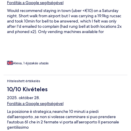
Fordítás a Google segítségével
Would recommend staying in town (uber <€10) on a Saturday
night. Short walk from airport but I was carrying a 19.9kg rucsac
and took 10min for bell to be answered, which I felt was only
after I'd emailed to complain (had rung bell at both locations 2x
and phoned x2). Only vending machines available for
lunch/dinner. Nowhere to hang towel in bathroom
Alexa, 1 éjszakás utazás
Hitelesített értékelés
10/10 Kivételes
2025. október 28.
Fordítás a Google segítségével
La posizione è strategica,neanche 10 minuti a piedi
dall'aeroporto ,se non si volesse camminare si puo prendere
l'autobus 61 che in 2 fermate vi porta all'aeroporto Il personale
gentilissimo