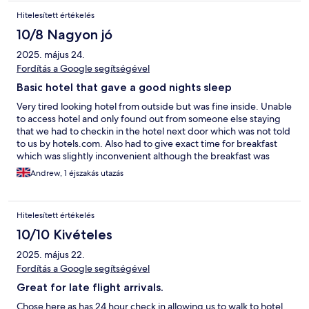
Hitelesített értékelés
10/8 Nagyon jó
2025. május 24.
Fordítás a Google segítségével
Basic hotel that gave a good nights sleep
Very tired looking hotel from outside but was fine inside. Unable
to access hotel and only found out from someone else staying
that we had to checkin in the hotel next door which was not told
to us by hotels.com. Also had to give exact time for breakfast
which was slightly inconvenient although the breakfast was
cooked very nicely. BAsic hotel but would stay again.
Andrew, 1 éjszakás utazás
Hitelesített értékelés
10/10 Kivételes
2025. május 22.
Fordítás a Google segítségével
Great for late flight arrivals.
Chose here as has 24 hour check in allowing us to walk to hotel