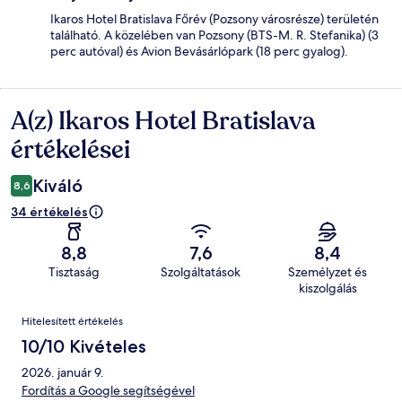
Ikaros Hotel Bratislava Főrév (Pozsony városrésze) területén
található. A közelében van Pozsony (BTS-M. R. Stefanika) (3
perc autóval) és Avion Bevásárlópark (18 perc gyalog).
A(z) Ikaros Hotel Bratislava
Értékelések
értékelései
Kiváló
8,6
34 értékelés
8,8
7,6
8,4
Tisztaság
Szolgáltatások
Személyzet és
kiszolgálás
Értékelések
Hitelesített értékelés
10/10 Kivételes
2026. január 9.
Fordítás a Google segítségével