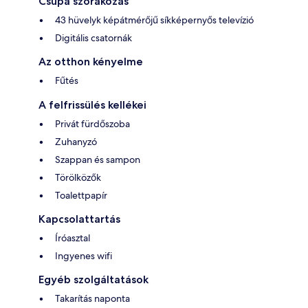
Csupa szórakozás
43 hüvelyk képátmérőjű síkképernyős televízió
Digitális csatornák
Az otthon kényelme
Fűtés
A felfrissülés kellékei
Privát fürdőszoba
Zuhanyzó
Szappan és sampon
Törölközők
Toalettpapír
Kapcsolattartás
Íróasztal
Ingyenes wifi
Egyéb szolgáltatások
Takarítás naponta