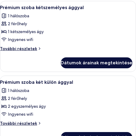
szűrők
A
Egy szállodai szoba, amelyben van egy á
4
Prémium szoba kétszemélyes ággyal
következő
1 hálószoba
szoba
2 férőhely
összes
képének
1 kétszemélyes ágy
megtekintése:
Ingyenes wifi
Prémium
Prémium
További részletek
szoba
szoba
kétszemélyes
kétszemélyes
Dátumok árainak megtekintése
ággyal
ággyal
további
részletei
A
Egy kétágyas szoba, állványon elhelyeze
4
Prémium szoba két külön ággyal
következő
1 hálószoba
szoba
2 férőhely
összes
képének
2 egyszemélyes ágy
megtekintése:
Ingyenes wifi
Prémium
Prémium
További részletek
szoba
szoba
két
két