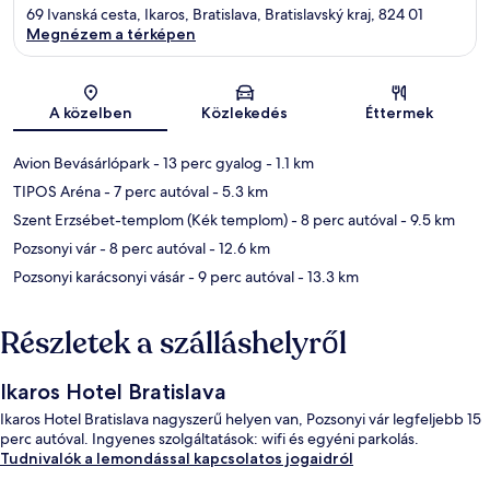
69 Ivanská cesta, Ikaros, Bratislava, Bratislavský kraj, 824 01
Megnézem a térképen
Térkép
A közelben
Közlekedés
Éttermek
Avion Bevásárlópark
- 13 perc gyalog
- 1.1 km
TIPOS Aréna
- 7 perc autóval
- 5.3 km
Szent Erzsébet-templom (Kék templom)
- 8 perc autóval
- 9.5 km
Pozsonyi vár
- 8 perc autóval
- 12.6 km
Pozsonyi karácsonyi vásár
- 9 perc autóval
- 13.3 km
Részletek a szálláshelyről
Ikaros Hotel Bratislava
Ikaros Hotel Bratislava nagyszerű helyen van, Pozsonyi vár legfeljebb 15
perc autóval. Ingyenes szolgáltatások: wifi és egyéni parkolás.
Tudnivalók a lemondással kapcsolatos jogaidról