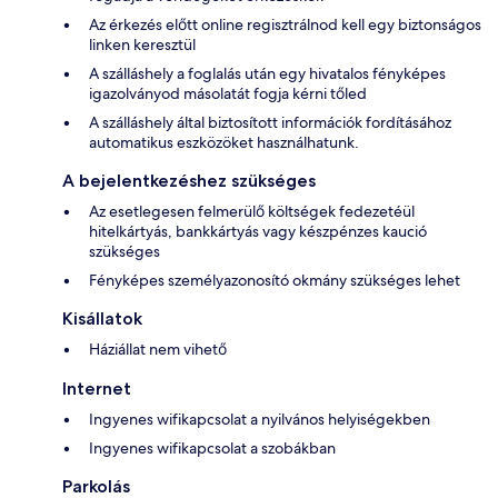
Az érkezés előtt online regisztrálnod kell egy biztonságos
linken keresztül
A szálláshely a foglalás után egy hivatalos fényképes
igazolványod másolatát fogja kérni tőled
A szálláshely által biztosított információk fordításához
automatikus eszközöket használhatunk.
A bejelentkezéshez szükséges
Az esetlegesen felmerülő költségek fedezetéül
hitelkártyás, bankkártyás vagy készpénzes kaució
szükséges
Fényképes személyazonosító okmány szükséges lehet
Kisállatok
Háziállat nem vihető
Internet
Ingyenes wifikapcsolat a nyilvános helyiségekben
Ingyenes wifikapcsolat a szobákban
Parkolás