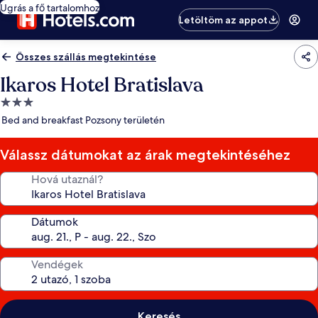
Ugrás a fő tartalomhoz
Letöltöm az appot
Összes szállás megtekintése
Ikaros Hotel Bratislava
3.0
csillagos
Bed and breakfast Pozsony területén
szálláshely
Válassz dátumokat az árak megtekintéséhez
Hová utaznál?
Dátumok
Vendégek
Keresés