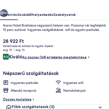
őző
Következő
11+
Áttekintés
Szobák
Elhelyezkedés
Szabályzatok
Ikaros Hotel Bratislava nagyszerű helyen van, Pozsonyi vár legfeljebb
15 perc autóval. Ingyenes szolgáltatások: wifi és egyéni parkolás.
A
28 922 Ft
jelenlegi
tartalmazza az adókat és egyéb díjakat
ár
aug. 12. – aug. 13.
28 922 Ft
Értékelések
Kiváló
8,6
Az összes (34) értékelés megtekintése
8,6 ennyiből: 10
Prémium szoba kétszemélyes ággyal | Í
Népszerű szolgáltatások
Ingyenes parkolás
Ingyenes wifi
Állandó recepció
Nemdohányzó
Összes mutatása
Főbb szolgáltatások
(3)