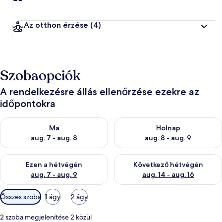
Az otthon érzése
(4)
Szobaopciók
A rendelkezésre állás ellenőrzése ezekre az
időpontokra
A ma esti rendelkezésre állás ellenőrzése: aug. 7 - aug. 8
A holnapi rendelkezésre állás e
Ma
Holnap
aug. 7 - aug. 8
aug. 8 - aug. 9
A mostani hétvégi rendelkezésre állás ellenőrzése: aug. 7 - aug
A következő hétvégi rendelkezé
Ezen a hétvégén
Következő hétvégén
aug. 7 - aug. 9
aug. 14 - aug. 16
Szobákhoz
Összes szoba
1 ágy
2 ágy
rendelkezésre
álló
2 szoba megjelenítése 2 közül