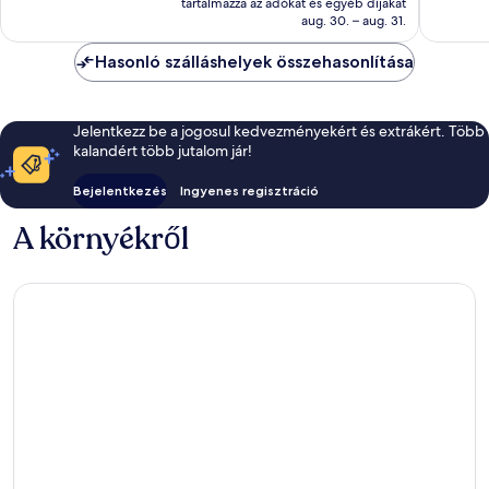
jó,
tartalmazza az adókat és egyéb díjakat
értékelés
25 243 Ft
aug. 30. – aug. 31.
307
értékelé
Hasonló szálláshelyek összehasonlítása
Jelentkezz be a jogosul kedvezményekért és extrákért. Több
kalandért több jutalom jár!
Bejelentkezés
Ingyenes regisztráció
A környékről