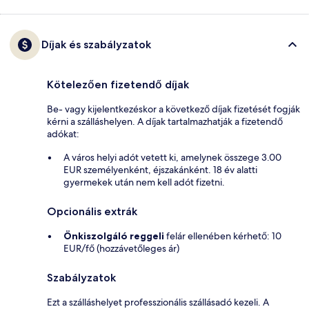
Díjak és szabályzatok
Kötelezően fizetendő díjak
Be- vagy kijelentkezéskor a következő díjak fizetését fogják
kérni a szálláshelyen. A díjak tartalmazhatják a fizetendő
adókat:
A város helyi adót vetett ki, amelynek összege 3.00
EUR személyenként, éjszakánként. 18 év alatti
gyermekek után nem kell adót fizetni.
Opcionális extrák
Önkiszolgáló reggeli
felár ellenében kérhető: 10
EUR/fő (hozzávetőleges ár)
Szabályzatok
Ezt a szálláshelyet professzionális szállásadó kezeli. A