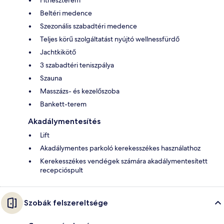
Beltéri medence
Szezonális szabadtéri medence
Teljes körű szolgáltatást nyújtó wellnessfürdő
Jachtkikötő
3 szabadtéri teniszpálya
Szauna
Masszázs- és kezelőszoba
Bankett-terem
Akadálymentesítés
Lift
Akadálymentes parkoló kerekesszékes használathoz
Kerekesszékes vendégek számára akadálymentesített
recepcióspult
Szobák felszereltsége