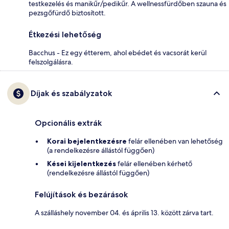
testkezelés és manikűr/pedikűr. A wellnessfürdőben szauna és
pezsgőfürdő biztosított.
Étkezési lehetőség
Bacchus - Ez egy étterem, ahol ebédet és vacsorát kerül
felszolgálásra.
Díjak és szabályzatok
Opcionális extrák
Korai bejelentkezésre
felár ellenében van lehetőség
(a rendelkezésre állástól függően)
Kései kijelentkezés
felár ellenében kérhető
(rendelkezésre állástól függően)
Felújítások és bezárások
A szálláshely november 04. és április 13. között zárva tart.