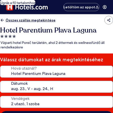
Ugrás a fő tartalomhoz
Letöltöm az appot
Összes szállás megtekintése
Hotel Parentium Plava Laguna
4.0
csillagos
Vízparti hotel Poreč területén, ahol 2 éttermek és wellnessfürdő áll
szálláshely
rendelkezésre
Válassz dátumokat az árak megtekintéséhez
Hová utaznál?
Dátumok
Vendégek