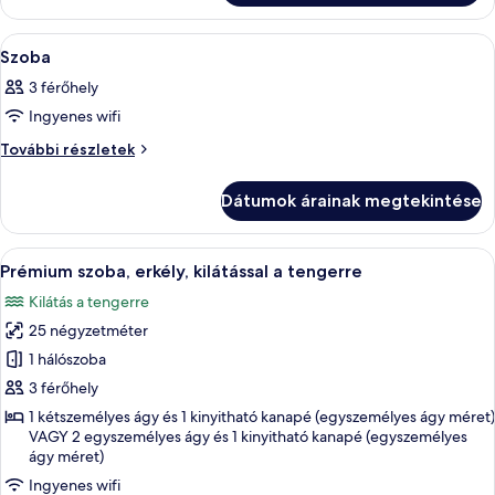
A
Egy modern szállodai szoba, amelyben 
6
Szoba
következő
3 férőhely
szoba
Ingyenes wifi
összes
képének
Szoba
További részletek
további
megtekintése:
részletei
Szoba
Dátumok árainak megtekintése
A
Egy modern szállodai szoba, amelyben t
6
Prémium szoba, erkély, kilátással a tengerre
következő
Kilátás a tengerre
szoba
25 négyzetméter
összes
képének
1 hálószoba
megtekintése:
3 férőhely
Prémium
1 kétszemélyes ágy és 1 kinyitható kanapé (egyszemélyes ágy méret)
szoba,
VAGY 2 egyszemélyes ágy és 1 kinyitható kanapé (egyszemélyes
ágy méret)
erkély,
kilátással
Ingyenes wifi