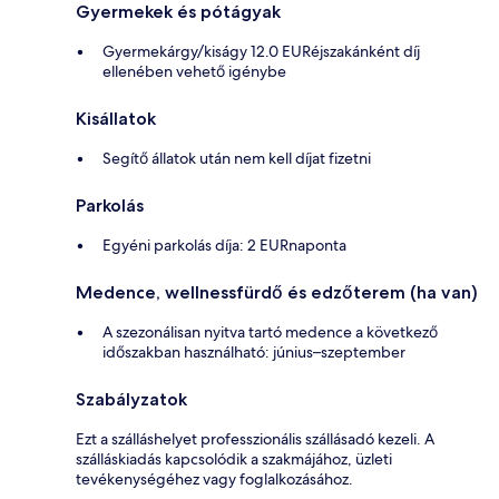
Gyermekek és pótágyak
Gyermekárgy/kiságy 12.0 EURéjszakánként díj
ellenében vehető igénybe
Kisállatok
Segítő állatok után nem kell díjat fizetni
Parkolás
Egyéni parkolás díja: 2 EURnaponta
Medence, wellnessfürdő és edzőterem (ha van)
A szezonálisan nyitva tartó medence a következő
időszakban használható: június–szeptember
Szabályzatok
Ezt a szálláshelyet professzionális szállásadó kezeli. A
szálláskiadás kapcsolódik a szakmájához, üzleti
tevékenységéhez vagy foglalkozásához.