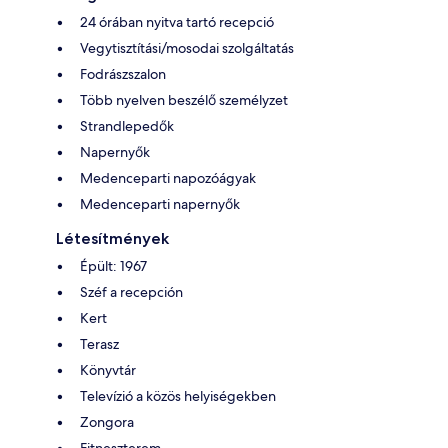
24 órában nyitva tartó recepció
Vegytisztítási/mosodai szolgáltatás
Fodrászszalon
Több nyelven beszélő személyzet
Strandlepedők
Napernyők
Medenceparti napozóágyak
Medenceparti napernyők
Létesítmények
Épült: 1967
Széf a recepción
Kert
Terasz
Könyvtár
Televízió a közös helyiségekben
Zongora
Fitneszterem