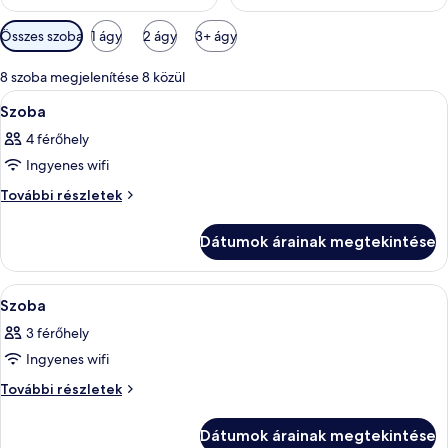
Szobákhoz
Összes szoba
1 ágy
2 ágy
3+ ágy
rendelkezésre
álló
8 szoba megjelenítése 8 közül
szűrők
A
Egy szállodai szoba, amelyben található
8
Szoba
következő
4 férőhely
szoba
Ingyenes wifi
összes
képének
Szoba
További részletek
további
megtekintése:
részletei
Szoba
Dátumok árainak megtekintése
A
Egy szállodai szoba, amelyben található
6
Szoba
következő
3 férőhely
szoba
Ingyenes wifi
összes
képének
Szoba
További részletek
további
megtekintése:
részletei
Szoba
Dátumok árainak megtekintése