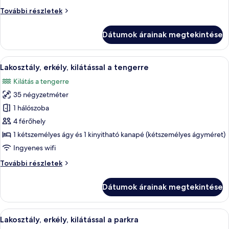
a
Prémium
További részletek
tengerre
szoba,
erkély,
Dátumok árainak megtekintése
kilátással
a
tengerre
A
Egy erkély, ahonnan kilátás nyílik eg
6
további
Lakosztály, erkély, kilátással a tengerre
következő
részletei
Kilátás a tengerre
szoba
35 négyzetméter
összes
képének
1 hálószoba
megtekintése:
4 férőhely
Lakosztály,
1 kétszemélyes ágy és 1 kinyitható kanapé (kétszemélyes ágyméret)
erkély,
Ingyenes wifi
kilátással
Lakosztály,
További részletek
a
erkély,
tengerre
kilátással
Dátumok árainak megtekintése
a
tengerre
további
A
Egy modern szállodaszoba, amelyben va
7
részletei
Lakosztály, erkély, kilátással a parkra
következő