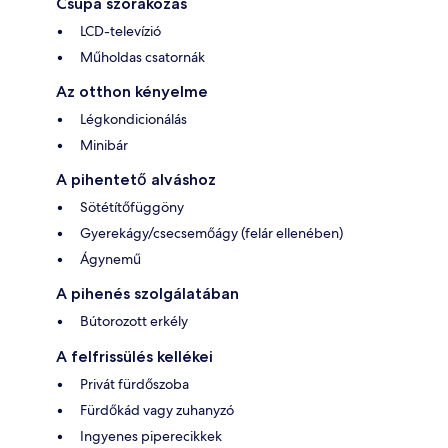
Csupa szórakozás
LCD-televízió
Műholdas csatornák
Az otthon kényelme
Légkondicionálás
Minibár
A pihentető alváshoz
Sötétítőfüggöny
Gyerekágy/csecsemőágy (felár ellenében)
Ágynemű
A pihenés szolgálatában
Bútorozott erkély
A felfrissülés kellékei
Privát fürdőszoba
Fürdőkád vagy zuhanyzó
Ingyenes piperecikkek