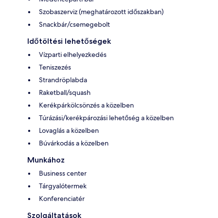
Szobaszerviz (meghatározott időszakban)
Snackbár/csemegebolt
Időtöltési lehetőségek
Vízparti elhelyezkedés
Teniszezés
Strandröplabda
Raketball/squash
Kerékpárkölcsönzés a közelben
Túrázási/kerékpározási lehetőség a közelben
Lovaglás a közelben
Búvárkodás a közelben
Munkához
Business center
Tárgyalótermek
Konferenciatér
Szolgáltatások