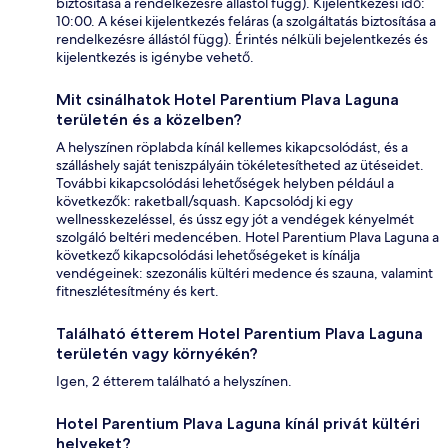
biztosítása a rendelkezésre állástól függ). Kijelentkezési idő:
10:00. A kései kijelentkezés feláras (a szolgáltatás biztosítása a
rendelkezésre állástól függ). Érintés nélküli bejelentkezés és
kijelentkezés is igénybe vehető.
Mit csinálhatok Hotel Parentium Plava Laguna
területén és a közelben?
A helyszínen röplabda kínál kellemes kikapcsolódást, és a
szálláshely saját teniszpályáin tökéletesítheted az ütéseidet.
További kikapcsolódási lehetőségek helyben például a
következők: raketball/squash. Kapcsolódj ki egy
wellnesskezeléssel, és ússz egy jót a vendégek kényelmét
szolgáló beltéri medencében. Hotel Parentium Plava Laguna a
következő kikapcsolódási lehetőségeket is kínálja
vendégeinek: szezonális kültéri medence és szauna, valamint
fitneszlétesítmény és kert.
Található étterem Hotel Parentium Plava Laguna
területén vagy környékén?
Igen, 2 étterem található a helyszínen.
Hotel Parentium Plava Laguna kínál privát kültéri
helyeket?