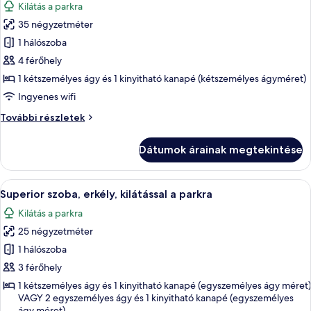
Kilátás a parkra
szoba
35 négyzetméter
összes
képének
1 hálószoba
megtekintése:
4 férőhely
Lakosztály,
1 kétszemélyes ágy és 1 kinyitható kanapé (kétszemélyes ágyméret)
erkély,
Ingyenes wifi
kilátással
Lakosztály,
További részletek
a
erkély,
parkra
kilátással
Dátumok árainak megtekintése
a
parkra
további
A
Egy gondosan megterített ágy fehér és
7
részletei
Superior szoba, erkély, kilátással a parkra
következő
Kilátás a parkra
szoba
25 négyzetméter
összes
képének
1 hálószoba
megtekintése:
3 férőhely
Superior
1 kétszemélyes ágy és 1 kinyitható kanapé (egyszemélyes ágy méret)
szoba,
VAGY 2 egyszemélyes ágy és 1 kinyitható kanapé (egyszemélyes
ágy méret)