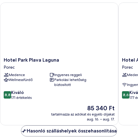
Hotel Park Plava Laguna
Hotel Al
Hotel
Hotel
Hotel Park Plava Laguna
Hotel 
Park
Albatros
Porec
Porec
Plava
Plava
Medence
Ingyenes reggeli
Mede
Laguna
Laguna
Wellnessfürdő
Parkolási lehetőség
Porec
Porec
biztosított
Ingyen
8.8
8.6
Kiváló
Kivá
8,8
8,6
ennyiből:
ennyiből
171 értékelés
177 é
10,
10,
Az
85 340 Ft
Kiváló,
Kiváló,
ár
171
177
tartalmazza az adókat és egyéb díjakat
85 340 Ft
aug. 16. – aug. 17.
értékelés
értékelé
Hasonló szálláshelyek összehasonlítása