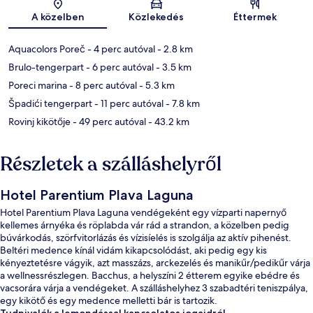
Térkép
A közelben
Közlekedés
Éttermek
Aquacolors Poreč
- 4 perc autóval
- 2.8 km
Brulo-tengerpart
- 6 perc autóval
- 3.5 km
Poreci marina
- 8 perc autóval
- 5.3 km
Špadići tengerpart
- 11 perc autóval
- 7.8 km
Rovinj kikötője
- 49 perc autóval
- 43.2 km
Részletek a szálláshelyről
Hotel Parentium Plava Laguna
Hotel Parentium Plava Laguna vendégeként egy vízparti napernyő
kellemes árnyéka és röplabda vár rád a strandon, a közelben pedig
búvárkodás, szörfvitorlázás és vízisíelés is szolgálja az aktív pihenést.
Beltéri medence kínál vidám kikapcsolódást, aki pedig egy kis
kényeztetésre vágyik, azt masszázs, arckezelés és manikűr/pedikűr várja
a wellnessrészlegen. Bacchus, a helyszíni 2 étterem egyike ebédre és
vacsorára várja a vendégeket. A szálláshelyhez 3 szabadtéri teniszpálya,
egy kikötő és egy medence melletti bár is tartozik.
Tudnivalók a lemondással kapcsolatos jogaidról