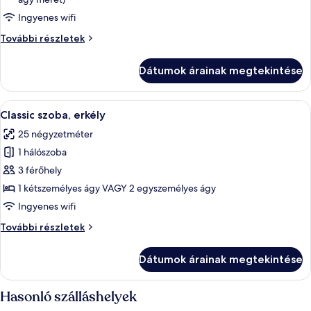
erkély,
kilátással
Ingyenes wifi
a
Superior
További részletek
parkra
szoba,
erkély,
Dátumok árainak megtekintése
kilátással
a
parkra
A
Egy modern szállodai szoba, amelyben t
8
további
Classic szoba, erkély
következő
részletei
25 négyzetméter
szoba
1 hálószoba
összes
képének
3 férőhely
megtekintése:
1 kétszemélyes ágy VAGY 2 egyszemélyes ágy
Classic
Ingyenes wifi
szoba,
Classic
További részletek
erkély
szoba,
erkély
Dátumok árainak megtekintése
további
részletei
Hasonló szálláshelyek