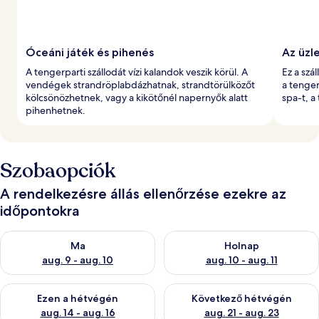
Óceáni játék és pihenés
Az üzle
A tengerparti szállodát vízi kalandok veszik körül. A
Ez a szá
vendégek strandröplabdázhatnak, strandtörülközőt
a tenger
kölcsönözhetnek, vagy a kikötőnél napernyők alatt
spa-t, a
pihenhetnek.
Szobaopciók
A rendelkezésre állás ellenőrzése ezekre az
időpontokra
A ma esti rendelkezésre állás ellenőrzése: aug. 9 - aug. 10
A holnapi rendelkezésre állás e
Ma
Holnap
aug. 9 - aug. 10
aug. 10 - aug. 11
A mostani hétvégi rendelkezésre állás ellenőrzése: aug. 14 - au
A következő hétvégi rendelkezé
Ezen a hétvégén
Következő hétvégén
aug. 14 - aug. 16
aug. 21 - aug. 23