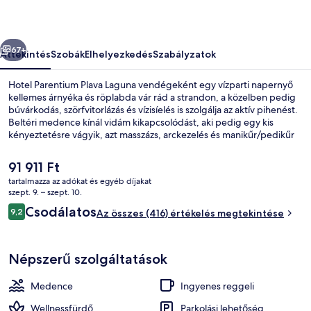
őző
Következő
67+
Áttekintés
Szobák
Elhelyezkedés
Szabályzatok
Hotel Parentium Plava Laguna vendégeként egy vízparti napernyő
kellemes árnyéka és röplabda vár rád a strandon, a közelben pedig
búvárkodás, szörfvitorlázás és vízisíelés is szolgálja az aktív pihenést.
Beltéri medence kínál vidám kikapcsolódást, aki pedig egy kis
kényeztetésre vágyik, azt masszázs, arckezelés és manikűr/pedikűr
várja a wellnessrészlegen. Bacchus, a helyszíni 2 étterem egyike
ebédre és vacsorára várja a vendégeket. A szálláshelyhez 3
A
91 911 Ft
szabadtéri teniszpálya, egy kikötő és egy medence melletti bár is
jelenlegi
tartalmazza az adókat és egyéb díjakat
tartozik.
ár
szept. 9. – szept. 10.
Külső rész
91 911 Ft
Értékelések
Csodálatos
9,2
Az összes (416) értékelés megtekintése
9,2 ennyiből: 10
Népszerű szolgáltatások
Medence
Ingyenes reggeli
Wellnessfürdő
Parkolási lehetőség