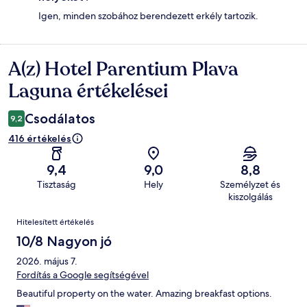
Igen, minden szobához berendezett erkély tartozik.
A(z) Hotel Parentium Plava
Értékelések
Laguna értékelései
Csodálatos
9,2
416 értékelés
9,4
9,0
8,8
Tisztaság
Hely
Személyzet és
kiszolgálás
Értékelések
Hitelesített értékelés
10/8 Nagyon jó
2026. május 7.
Fordítás a Google segítségével
Beautiful property on the water. Amazing breakfast options.