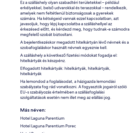
Ez a szálláshely olyan szabadtéri területekkel – például
erkélyekkel, belső udvarokkal és teraszokkal – rendelkezik,
amelyek nem feltétlenül biztonságosak a gyerekek
számára. Ha kétségeid vannak ezzel kapcsolatban, azt
javasoljuk, hogy lépj kapcsolatba a szálláshellyel az
érkezésed előtt, és kérdezd meg, hogy tudnak-e számodra
megfelelő szobát biztosítani.
A bejelentkezéskor megadott hitelkártyán lévő névnek és a
szobafoglaláskor használt névnek egyeznie kell.
A szálláshely a következő fizetési módokat fogadja el:
hitelkártyák és készpénz.
Elfogadott hitelkártyák: hitelkártyák, hitelkártyák,
hitelkártyák
Ha lemondod a foglalásodat, a házigazda lemondási
szabályzata fog rád vonatkozni. A fogyasztók jogairól szóló
EU-s szabályozás értelmében a szállásfoglalási
szolgáltatások esetén nem illet meg az elállási jog.
Más néven:
Hotel Laguna Parentium
Hotel Laguna Parentium Porec