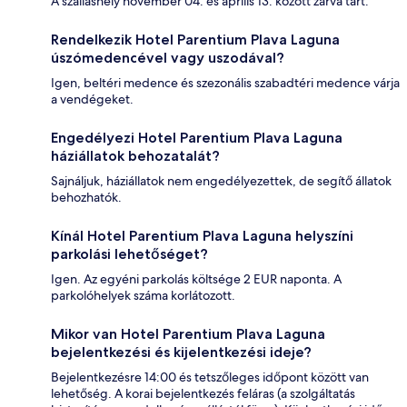
A szálláshely november 04. és április 13. között zárva tart.
Rendelkezik Hotel Parentium Plava Laguna
úszómedencével vagy uszodával?
Igen, beltéri medence és szezonális szabadtéri medence várja
a vendégeket.
Engedélyezi Hotel Parentium Plava Laguna
háziállatok behozatalát?
Sajnáljuk, háziállatok nem engedélyezettek, de segítő állatok
behozhatók.
Kínál Hotel Parentium Plava Laguna helyszíni
parkolási lehetőséget?
Igen. Az egyéni parkolás költsége 2 EUR naponta. A
parkolóhelyek száma korlátozott.
Mikor van Hotel Parentium Plava Laguna
bejelentkezési és kijelentkezési ideje?
Bejelentkezésre 14:00 és tetszőleges időpont között van
lehetőség. A korai bejelentkezés feláras (a szolgáltatás