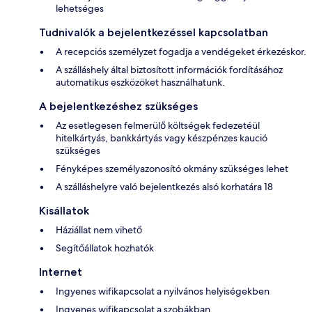
lehetséges
Tudnivalók a bejelentkezéssel kapcsolatban
A recepciós személyzet fogadja a vendégeket érkezéskor.
A szálláshely által biztosított információk fordításához
automatikus eszközöket használhatunk.
A bejelentkezéshez szükséges
Az esetlegesen felmerülő költségek fedezetéül
hitelkártyás, bankkártyás vagy készpénzes kaució
szükséges
Fényképes személyazonosító okmány szükséges lehet
A szálláshelyre való bejelentkezés alsó korhatára 18
Kisállatok
Háziállat nem vihető
Segítőállatok hozhatók
Internet
Ingyenes wifikapcsolat a nyilvános helyiségekben
Ingyenes wifikapcsolat a szobákban