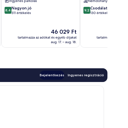
Ingyenes parkolás
Nemdohányzó
Brenz
8.4
9.2
Nagyon jó
Csodálatos
8,4
9,2
ennyiből:
ennyiből:
311 értékelés
130 értékelés
10,
10,
Nagyon
Csodálatos,
jó,
130
Az
46 029 Ft
311
értékelés
ár
tartalmazza az adókat és egyéb díjakat
tartalmazza az adóka
értékelés
46 029 Ft
aug. 17. – aug. 18.
Bejelentkezés
Ingyenes regisztráció