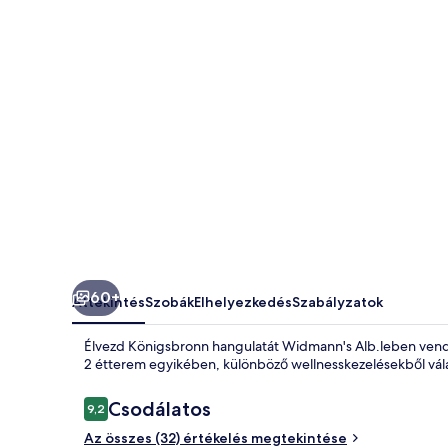
60+
Áttekintés
Szobák
Elhelyezkedés
Szabályzatok
Élvezd Königsbronn hangulatát Widmann's Alb.leben ven
2 étterem egyikében, különböző wellnesskezelésekből válas
Értékelések
Csodálatos
9,2
9,2 ennyiből: 10
Az összes (32) értékelés megtekintése