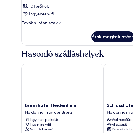
10 férőhely
Ingyenes wifi
Szoba
További részletek
további
részletei
Árak megtekintés
Hasonló szálláshelyek
Brenzhotel Heidenheim
Schlosshotel 
Brenzhotel
Schlosshotel
Brenzhotel Heidenheim
Schlosshote
Heidenheim
Hellenstein
Heidenheim an der Brenz
Heidenheim a
Heidenheim
Heidenheim
Ingyenes parkolás
Wellnessfürd
an
an
Ingyenes wifi
Állatbarát
der
der
Nemdohányzó
Parkolási leh
Brenz
Brenz