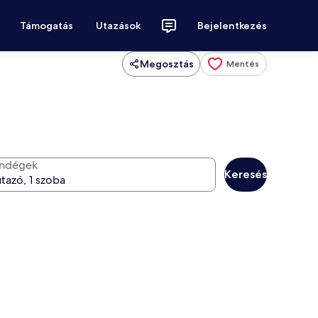
Támogatás
Utazások
Bejelentkezés
Megosztás
Mentés
ndégek
Keresés