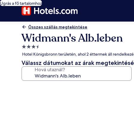
Ugrás a fő tartalomhoz
Összes szállás megtekintése
Widmann's Alb.leben
3.5
csillagos
Hotel Königsbronn területén, ahol 2 éttermek áll rendelkezé
szálláshely
Válassz dátumokat az árak megtekintés
Hová utaznál?
A(z)
Widmann's
Alb.leben
képgalériája