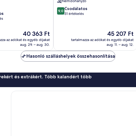
Nemdohányzó
9.0
Csodálatos
9,0
os
ennyiből:
31 értékelés
és
10,
Csodálatos,
31
Az
Az
40 363 Ft
45 207 Ft
értékelés
ár
ár
azza az adókat és egyéb díjakat
tartalmazza az adókat és egyéb díjakat
40 363 Ft
45 207 Ft
aug. 29. – aug. 30.
aug. 11. – aug. 12.
Hasonló szálláshelyek összehasonlítása
ekért és extrákért. Több kalandért több