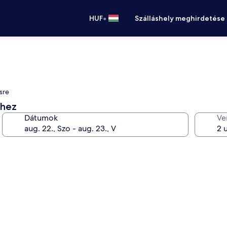
•
HUF
Szálláshely meghirdetése
sre
éhez
Dátumok
Ve