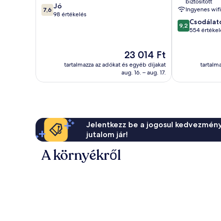
biztosított
7.6
Jó
Ingyenes wifi
7,6
ennyiből:
98 értékelés
9.2
Csodálat
10,
9,2
ennyiből:
554 értékel
Jó,
10,
98
Csodálatos,
értékelés
Az
23 014 Ft
554
ár
tartalmazza az adókat és egyéb díjakat
tartalm
értékelés
23 014 Ft
aug. 16. – aug. 17.
Jelentkezz be a jogosul kedvezmény
jutalom jár!
A környékről