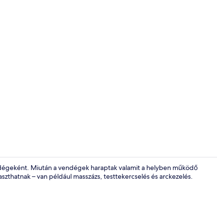
Faház | Széf
dégeként. Miután a vendégek haraptak valamit a helyben működő
zthatnak – van például masszázs, testtekercselés és arckezelés.
Faház | Széf