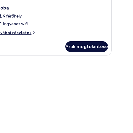
zoba
9 férőhely
Ingyenes wifi
oba
vábbi részletek
vábbi
szletei
Árak megtekintése