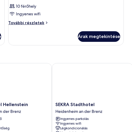
10 férőhely
Ingyenes wifi
Szoba
További részletek
további
részletei
e
Árak megtekintése
Hellenstein
SEKRA Stadthotel
SEKRA
l Hellenstein
SEKRA Stadthotel
Stadthotel
n der Brenz
Heidenheim an der Brenz
Heidenheim
ő
Ingyenes parkolás
an
Ingyenes wifi
der
etőség
Légkondicionálás
Brenz