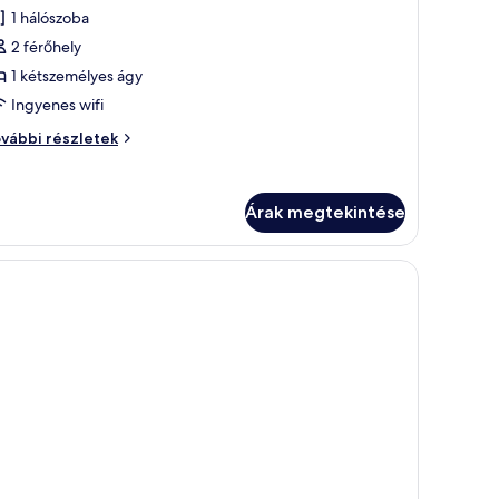
1 hálószoba
sszes
épének
2 férőhely
egtekintése:
1 kétszemélyes ágy
aház
Ingyenes wifi
ház
vábbi részletek
vábbi
szletei
Árak megtekintése
ók.
llal és székekkel.