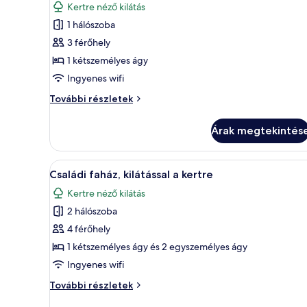
Kertre néző kilátás
összes
1 hálószoba
képének
3 férőhely
megtekintése:
Deluxe
1 kétszemélyes ágy
szoba
Ingyenes wifi
kétszemélyes
Deluxe
További részletek
ággyal,
szoba
kilátással
kétszemélyes
Árak megtekintés
ággyal,
a
kilátással
kertre
a
A
Egy modern hálószoba, amelybe
7
kertre
Családi faház, kilátással a kertre
következő
további
Kertre néző kilátás
részletei
szoba
2 hálószoba
összes
képének
4 férőhely
megtekintése:
1 kétszemélyes ágy és 2 egyszemélyes ágy
Családi
Ingyenes wifi
faház,
Családi
További részletek
kilátással
faház,