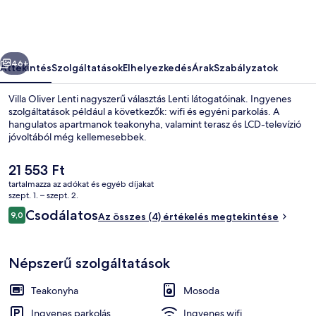
őző
Következő
46+
Áttekintés
Szolgáltatások
Elhelyezkedés
Árak
Szabályzatok
Villa Oliver Lenti nagyszerű választás Lenti látogatóinak. Ingyenes
szolgáltatások például a következők: wifi és egyéni parkolás. A
hangulatos apartmanok teakonyha, valamint terasz és LCD-televízió
jóvoltából még kellemesebbek.
A
21 553 Ft
jelenlegi
tartalmazza az adókat és egyéb díjakat
ár
szept. 1. – szept. 2.
21 553 Ft
Értékelések
Csodálatos
9,0
apartman, teraszos udvar | Ingyenes w
Az összes (4) értékelés megtekintése
9,0 ennyiből: 10
Népszerű szolgáltatások
Teakonyha
Mosoda
Ingyenes parkolás
Ingyenes wifi