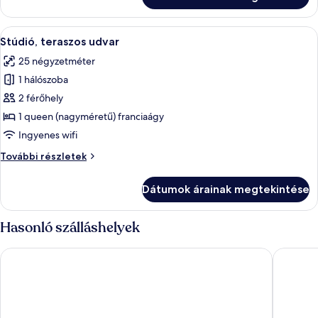
további
részletei
A
Stúdió, teraszos udvar | Ingyenes wifi
13
Stúdió, teraszos udvar
következő
25 négyzetméter
szoba
1 hálószoba
összes
képének
2 férőhely
megtekintése:
1 queen (nagyméretű) franciaágy
Stúdió,
Ingyenes wifi
teraszos
Stúdió,
További részletek
udvar
teraszos
udvar
Dátumok árainak megtekintése
további
részletei
Hasonló szálláshelyek
Holiday Club Apartman Hotel
Villa Oli