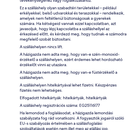
tevékenységéhez vagy foglalkozásához.
Ez a szálláshely olyan szabadtéri területekkel – például
erkélyekkel, belső udvarokkal és teraszokkal – rendelkezik,
amelyek nem feltétlenül biztonságosak a gyerekek
számára. Ha kétségeid vannak ezzel kapcsolatban, azt
javasoljuk, hogy lépj kapcsolatba a szálláshellyel az
érkezésed előtt, és kérdezd meg, hogy tudnak-e számodra
megfelelő szobát biztosítani.
A szálláshelyen nincs lift.
A házigazda nem adta meg, hogy van-e szén-monoxid-
érzékelő a szálláshelyen, ezért érdemes lehet hordozható
érzékelőt vinni az utazásra.
A házigazda nem adta meg, hogy van-e füstérzékelő a
szálláshelyen.
A szálláshelyen hitelkártyával lehet fizetni. Készpénzes
fizetés nem lehetséges.
Elfogadott hitelkártyák: hitelkártyák, hitelkártyák
A szálláshely regisztrációs száma: EG25116177
Ha lemondod a foglalásodat, a házigazda lemondási
szabályzata fog rád vonatkozni. A fogyasztók jogairól szóló
EU-s szabályozás értelmében a szállásfoglalási
szolgáltatások esetén nem illet meg az elállási jog.