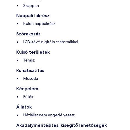
Szappan
Nappali lakrész
Külön nappalirész
Szórakozás
LCD-tévé digitális csatornákkal
Külső területek
Terasz
Ruhatisztítás
Mosoda
Kényelem
Fűtés
Állatok
Háziállat nem engedélyezett
Akadálymentesítés, kisegítő lehetőségek