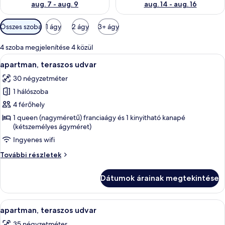
aug. 7 - aug. 9
aug. 14 - aug. 16
Szobákhoz
Összes szoba
1 ágy
2 ágy
3+ ágy
rendelkezésre
álló
4 szoba megjelenítése 4 közül
szűrők
A
apartman, teraszos udvar | Ingyenes w
12
apartman, teraszos udvar
következő
30 négyzetméter
szoba
1 hálószoba
összes
képének
4 férőhely
megtekintése:
1 queen (nagyméretű) franciaágy és 1 kinyitható kanapé
(kétszemélyes ágyméret)
apartman,
teraszos
Ingyenes wifi
udvar
apartman,
További részletek
teraszos
udvar
Dátumok árainak megtekintése
további
részletei
A
Ingyenes wifi
5
apartman, teraszos udvar
következő
35 négyzetméter