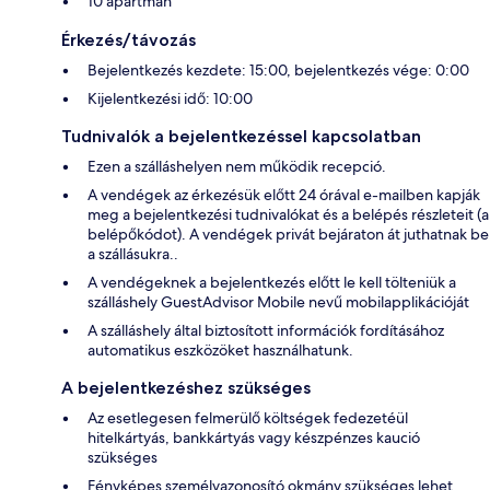
10 apartman
Érkezés/távozás
Bejelentkezés kezdete: 15:00, bejelentkezés vége: 0:00
Kijelentkezési idő: 10:00
Tudnivalók a bejelentkezéssel kapcsolatban
Ezen a szálláshelyen nem működik recepció.
A vendégek az érkezésük előtt 24 órával e-mailben kapják
meg a bejelentkezési tudnivalókat és a belépés részleteit (a
belépőkódot). A vendégek privát bejáraton át juthatnak be
a szállásukra..
A vendégeknek a bejelentkezés előtt le kell tölteniük a
szálláshely GuestAdvisor Mobile nevű mobilapplikációját
A szálláshely által biztosított információk fordításához
automatikus eszközöket használhatunk.
A bejelentkezéshez szükséges
Az esetlegesen felmerülő költségek fedezetéül
hitelkártyás, bankkártyás vagy készpénzes kaució
szükséges
Fényképes személyazonosító okmány szükséges lehet