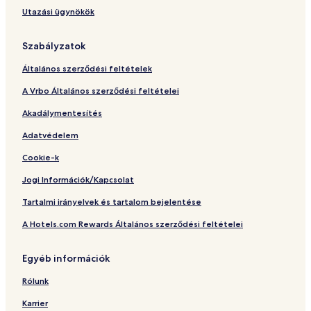
o
Utazási ügynökök
t
e
l
Szabályzatok
Általános szerződési feltételek
A Vrbo Általános szerződési feltételei
Akadálymentesítés
Adatvédelem
Cookie-k
Jogi Információk/Kapcsolat
Tartalmi irányelvek és tartalom bejelentése
A Hotels.com Rewards Általános szerződési feltételei
Egyéb információk
Rólunk
Karrier