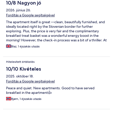
10/8 Nagyon jó
2026. június 26.
Fordítás a Google segítségével
The apartment itself is great —clean, beautifully furnished, and
ideally located right by the Slovenian border for further
exploring. Plus, the price is very fair and the complimentary
breakfast treat basket was a wonderful energy boost in the
morning! However, the check-in process was a bit of a thriller. At
3pm (official check in time) I still hadn’t received any check-in
Blaz, 1 éjszakás utazás
details. Communication through the Hotels.com app failed, so I
had to call the host directly. That’s when I found out about an
unmentioned tourist tax that I needed to pay online
Hitelesített értékelés
immediately via a link. If I hadn't taken the initiative to call, I’m
not sure we would have gotten in at all! Arriving late at night
10/10 Kivételes
after a concert made it even more adventurous. Finding the key
2025. október 18.
safe and the right apartment in the dark without a property
layout or parking map felt a bit like an escape room challenge.
Fordítás a Google segítségével
Once inside, we mostly slept well, but here is a quick tip for the
Peace and quiet. New apartments. Good to have served
host: while the windows have great blackout curtains, the front
breakfast in the apartment👍
door has a glass pane with no coverage. As someone who needs
absolute darkness to sleep, that bright morning light coming
Bjørn, 1 éjszakás utazás
through the door was a bit of a party pooper. It’s an easy fix,
though! Overall, a great place with a few communication and
lighting hiccups. Just be proactive before you arrive, and you’ll