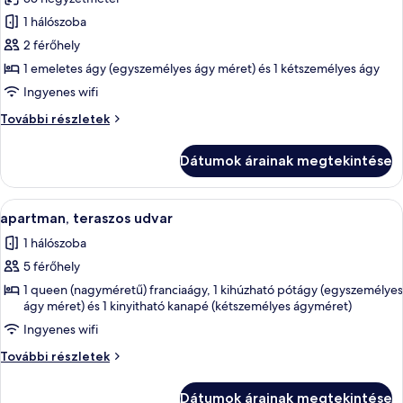
szoba
1 hálószoba
összes
képének
2 férőhely
megtekintése:
1 emeletes ágy (egyszemélyes ágy méret) és 1 kétszemélyes ágy
apartman,
Ingyenes wifi
teraszos
apartman,
További részletek
udvar
teraszos
udvar
Dátumok árainak megtekintése
további
részletei
A
Ingyenes wifi
7
apartman, teraszos udvar
következő
1 hálószoba
szoba
5 férőhely
összes
képének
1 queen (nagyméretű) franciaágy, 1 kihúzható pótágy (egyszemélyes
ágy méret) és 1 kinyitható kanapé (kétszemélyes ágyméret)
megtekintése:
Ingyenes wifi
apartman,
teraszos
apartman,
További részletek
udvar
teraszos
udvar
Dátumok árainak megtekintése