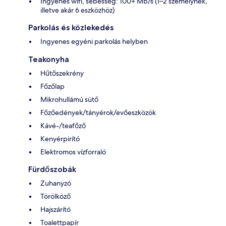
Ingyenes wifi, sebesség: 100+ Mb/s (1–2 személynek,
illetve akár 6 eszközhöz)
Parkolás és közlekedés
Ingyenes egyéni parkolás helyben
Teakonyha
Hűtőszekrény
Főzőlap
Mikrohullámú sütő
Főzőedények/tányérok/evőeszközök
Kávé-/teafőző
Kenyérpirító
Elektromos vízforraló
Fürdőszobák
Zuhanyzó
Törölköző
Hajszárító
Toalettpapír