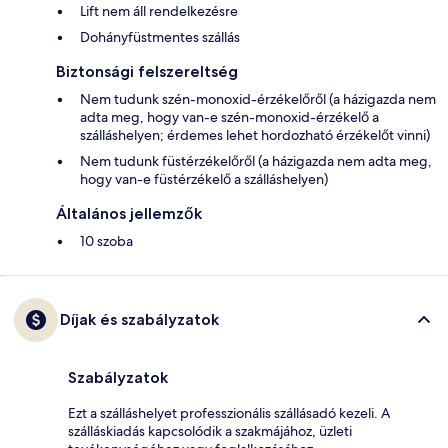
Lift nem áll rendelkezésre
Dohányfüstmentes szállás
Biztonsági felszereltség
Nem tudunk szén-monoxid-érzékelőről (a házigazda nem
adta meg, hogy van-e szén-monoxid-érzékelő a
szálláshelyen; érdemes lehet hordozható érzékelőt vinni)
Nem tudunk füstérzékelőről (a házigazda nem adta meg,
hogy van-e füstérzékelő a szálláshelyen)
Általános jellemzők
10 szoba
Díjak és szabályzatok
Szabályzatok
Ezt a szálláshelyet professzionális szállásadó kezeli. A
szálláskiadás kapcsolódik a szakmájához, üzleti