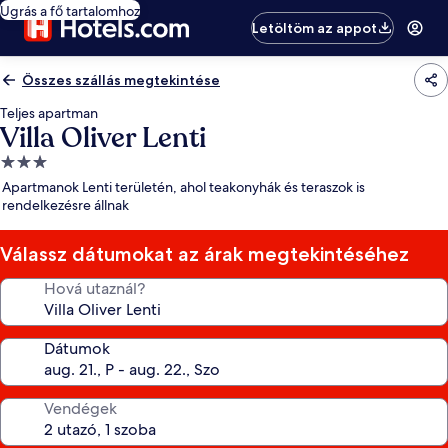
Ugrás a fő tartalomhoz
Letöltöm az appot
Összes szállás megtekintése
Teljes apartman
Villa Oliver Lenti
3.0
csillagos
Apartmanok Lenti területén, ahol teakonyhák és teraszok is
szálláshely
rendelkezésre állnak
Válassz dátumokat az árak megtekintéséhez
Hová utaznál?
Dátumok
Vendégek