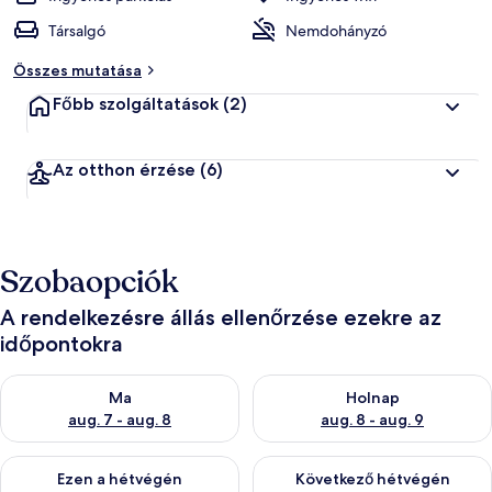
Társalgó
Nemdohányzó
Összes mutatása
Főbb szolgáltatások
(2)
Az otthon érzése
(6)
Szobaopciók
A rendelkezésre állás ellenőrzése ezekre az
időpontokra
A ma esti rendelkezésre állás ellenőrzése: aug. 7 - aug. 8
A holnapi rendelkezésre állás e
Ma
Holnap
aug. 7 - aug. 8
aug. 8 - aug. 9
A mostani hétvégi rendelkezésre állás ellenőrzése: aug. 7 - aug
A következő hétvégi rendelkezé
Ezen a hétvégén
Következő hétvégén