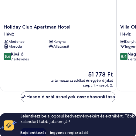
Holiday
Villa
Holiday Club Apartman Hotel
Villa O
Club
Oliver
Hévíz
Hévíz
Apartman
Hévíz
Medence
Konyha
Konyh
Hotel
1
Mosoda
Állatbarát
Ingyen
Hévíz
Hévíz
8.6
8.4
Kiváló
Nag
8,6
8,4
ennyiből:
ennyiből
7 értékelés
7 ért
10,
10,
Kiváló,
Nagyon
Az
51 778 Ft
7
jó,
ár
tartalmazza az adókat és egyéb díjakat
értékelés
7
51 778 Ft
szept. 1. – szept. 2.
értékelé
Hasonló szálláshelyek összehasonlítása
Jelentkezz be a jogosul kedvezményekért és extrákért. Több
kalandért több jutalom jár!
Bejelentkezés
Ingyenes regisztráció