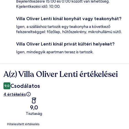
Bejelentkezésre 15:00 és 0:00 között van lehetőség.
Kijelentkezési idő: 10:00.
Villa Oliver Lenti kínál konyhát vagy teakonyhát?
Igen, a szálláshoz tartozik egy teakonyha a következő
felszereltséggel: főzőlap, hűtőszekrény, mikrohullámú sütő.
Villa Oliver Lenti kínál privát kültéri helyeket?
Igen, mindegyik apartman terasz is tartozik.
A(z) Villa Oliver Lenti értékelései
Értékelések
Csodálatos
9,0
4 értékelés
9,0
Tisztaság
Értékelések
Hitelesített értékelés