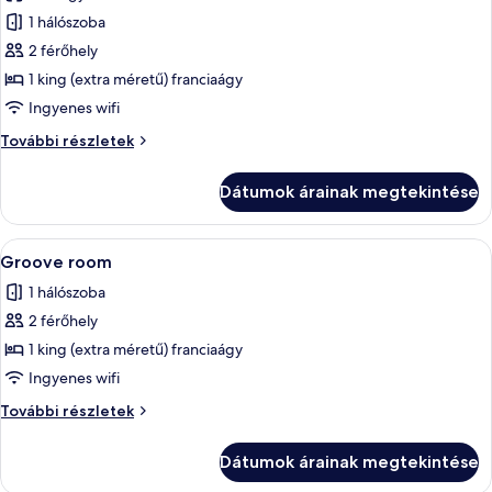
szoba
1 hálószoba
összes
képének
2 férőhely
megtekintése:
1 king (extra méretű) franciaágy
Vibe
Ingyenes wifi
room
Vibe
További részletek
room
további
Dátumok árainak megtekintése
részletei
A
Egy modern hálószoba, melyben egy nagy
8
Groove room
következő
1 hálószoba
szoba
2 férőhely
összes
képének
1 king (extra méretű) franciaágy
megtekintése:
Ingyenes wifi
Groove
Groove
További részletek
room
room
további
Dátumok árainak megtekintése
részletei