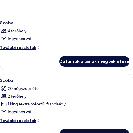
Szoba
4 férőhely
Ingyenes wifi
Szoba
További részletek
további
részletei
Dátumok árainak megtekintése
A
Egy modern szállodai szoba, melynek egy
8
Szoba
következő
20 négyzetméter
szoba
2 férőhely
összes
képének
1 king (extra méretű) franciaágy
megtekintése:
Ingyenes wifi
Szoba
Szoba
További részletek
további
részletei