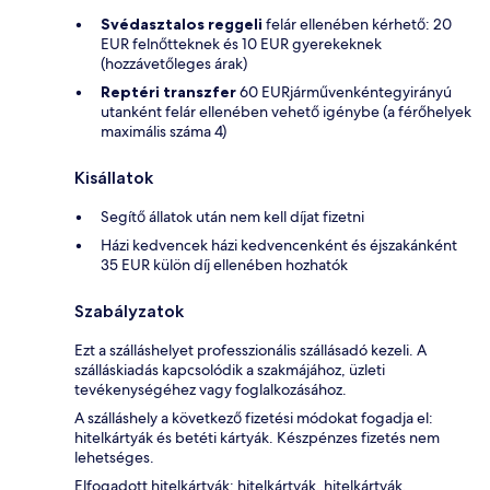
Svédasztalos reggeli
felár ellenében kérhető: 20
EUR felnőtteknek és 10 EUR gyerekeknek
(hozzávetőleges árak)
Reptéri transzfer
60 EURjárművenkéntegyirányú
utanként felár ellenében vehető igénybe (a férőhelyek
maximális száma 4)
Kisállatok
Segítő állatok után nem kell díjat fizetni
Házi kedvencek házi kedvencenként és éjszakánként
35 EUR külön díj ellenében hozhatók
Szabályzatok
Ezt a szálláshelyet professzionális szállásadó kezeli. A
szálláskiadás kapcsolódik a szakmájához, üzleti
tevékenységéhez vagy foglalkozásához.
A szálláshely a következő fizetési módokat fogadja el:
hitelkártyák és betéti kártyák. Készpénzes fizetés nem
lehetséges.
Elfogadott hitelkártyák: hitelkártyák, hitelkártyák,