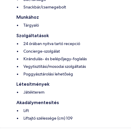
Snackbár/csemegebolt
Munkához
Tárgyaló
Szolgáltatások
24 órában nyitva tartó recepció
Concierge-szolgálat
Kirándulás- és belépőjegy-foglalás
Vegytisztítási/mosodai szolgáltatás
Poggyásztárolási lehetőség
Létesítmények
Játékterem
Akadálymentesítés
Lift
Liftajtó szélessége (cm) 109