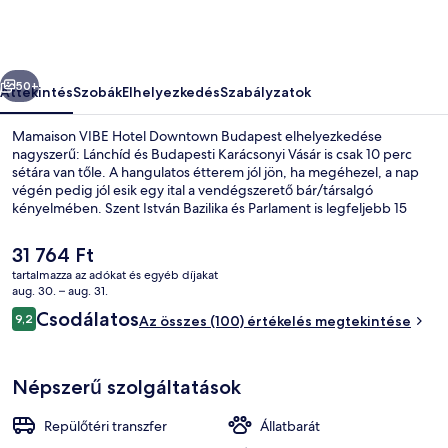
Budapest
képgalériája
őző
Következő
50+
Áttekintés
Szobák
Elhelyezkedés
Szabályzatok
Mamaison VIBE Hotel Downtown Budapest elhelyezkedése
nagyszerű: Lánchíd és Budapesti Karácsonyi Vásár is csak 10 perc
sétára van tőle. A hangulatos étterem jól jön, ha megéhezel, a nap
végén pedig jól esik egy ital a vendégszerető bár/társalgó
kényelmében. Szent István Bazilika és Parlament is legfeljebb 15
percnyi sétával elérhető. Rövid sétával megközelíthető a
tömegközlekedés: Eötvös tér, villamosmegálló 4 perc, Széchenyi
A
31 764 Ft
István tér, villamosmegálló pedig 4 perc séta.
jelenlegi
tartalmazza az adókat és egyéb díjakat
ár
aug. 30. – aug. 31.
Lobby lounge
31 764 Ft
Értékelések
Csodálatos
9,2
Az összes (100) értékelés megtekintése
9,2 ennyiből: 10
Népszerű szolgáltatások
Repülőtéri transzfer
Állatbarát