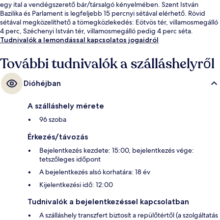
egy ital a vendégszerető bár/társalgó kényelmében. Szent István
Bazilika és Parlament is legfeljebb 15 percnyi sétával elérhető. Rövid
sétával megközelíthető a tömegközlekedés: Eötvös tér, villamosmegálló
4 perc, Széchenyi István tér, villamosmegálló pedig 4 perc séta.
Tudnivalók a lemondással kapcsolatos jogaidról
További tudnivalók a szálláshelyről
Dióhéjban
A szálláshely mérete
96 szoba
Érkezés/távozás
Bejelentkezés kezdete: 15:00, bejelentkezés vége:
tetszőleges időpont
A bejelentkezés alsó korhatára: 18 év
Kijelentkezési idő: 12:00
Tudnivalók a bejelentkezéssel kapcsolatban
A szálláshely transzfert biztosít a repülőtértől (a szolgáltatás