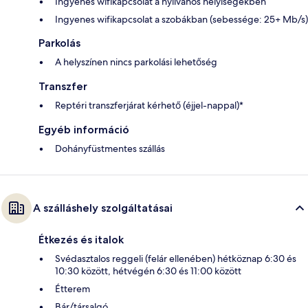
Ingyenes wifikapcsolat a nyilvános helyiségekben
Ingyenes wifikapcsolat a szobákban (sebessége: 25+ Mb/s)
Parkolás
A helyszínen nincs parkolási lehetőség
Transzfer
Reptéri transzferjárat kérhető (éjjel-nappal)*
Egyéb információ
Dohányfüstmentes szállás
A szálláshely szolgáltatásai
Étkezés és italok
Svédasztalos reggeli (felár ellenében) hétköznap 6:30 és
10:30 között, hétvégén 6:30 és 11:00 között
Étterem
Bár/társalgó