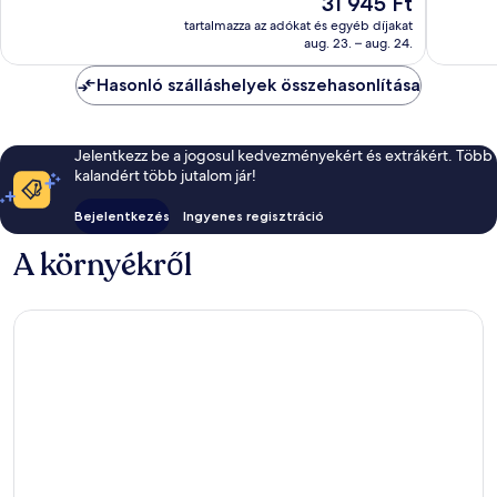
31 945 Ft
Kivételes,
1 838
ár
33
értékelé
tartalmazza az adókat és egyéb díjakat
31 945 Ft
értékelés
aug. 23. – aug. 24.
Hasonló szálláshelyek összehasonlítása
Jelentkezz be a jogosul kedvezményekért és extrákért. Több
kalandért több jutalom jár!
Bejelentkezés
Ingyenes regisztráció
A környékről