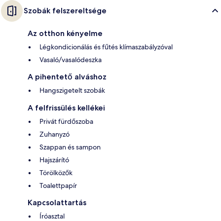
Szobák felszereltsége
Az otthon kényelme
Légkondicionálás és fűtés klímaszabályzóval
Vasaló/vasalódeszka
A pihentető alváshoz
Hangszigetelt szobák
A felfrissülés kellékei
Privát fürdőszoba
Zuhanyzó
Szappan és sampon
Hajszárító
Törölközők
Toalettpapír
Kapcsolattartás
Íróasztal