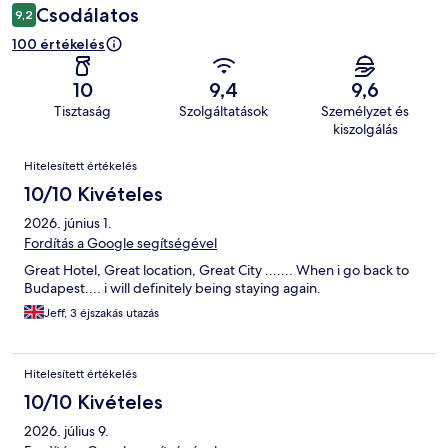
Csodálatos
9,2
100 értékelés
10
9,4
9,6
Tisztaság
Szolgáltatások
Személyzet és
kiszolgálás
Értékelések
Hitelesített értékelés
10/10 Kivételes
2026. június 1.
Fordítás a Google segítségével
Great Hotel, Great location, Great City ....... When i go back to
Budapest.... i will definitely being staying again.
Jeff, 3 éjszakás utazás
Hitelesített értékelés
10/10 Kivételes
2026. július 9.