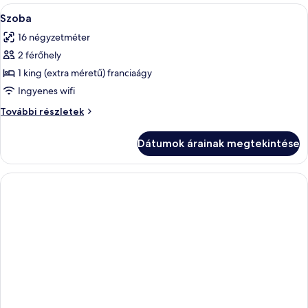
A
Egy modern hálószoba, amelyben találh
9
Szoba
következő
16 négyzetméter
szoba
2 férőhely
összes
képének
1 king (extra méretű) franciaágy
megtekintése:
Ingyenes wifi
Szoba
Szoba
További részletek
további
részletei
Dátumok árainak megtekintése