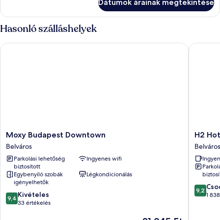
Dátumok árainak megtekintése
Hasonló szálláshelyek
Moxy Budapest Downtown
H2 Hote
Moxy
H2
Moxy Budapest Downtown
H2 Hot
Budapest
Hotel
Belváros
Belváro
Downtown
Budape
Parkolási lehetőség
Ingyenes wifi
Ingyen
Belváros
Belváros
biztosított
Parkol
Egybenyíló szobák
Légkondicionálás
biztosí
igényelhetők
9.2
Cso
9,2
9.4
Kivételes
ennyiből
1 838
9,4
ennyiből:
33 értékelés
10,
10,
Csodálat
Az