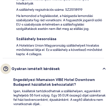
hitelkártyák
A szálláshely regisztrációs száma: SZ25118919
Ha lemondod a foglalásodat, a házigazda lemondási
szabályzata fog rád vonatkozni. A fogyasztók jogairól szóló
EU-s szabályozás értelmében a szállásfoglalási
szolgáltatások esetén nem illet meg az elállási jog.
Szálláshely besorolása
A Hotelstars Union Magyarország szálláshelyeit hivatalos
minősítéssel látja el. Ez a szálláshely a következő minősítést
kapta: 4 csillagos.
Gyakran ismételt kérdések
Engedélyezi Mamaison VIBE Hotel Downtown
Budapest háziállatok behozatalát?
Igen, kisállatok tartózkodhatnak a szálláshelyen, egyenként
legfeljebb 55 font súlyig. Egy 35 EUR összegű díjat számítanak
fel házi kedvencenként, éjszakánként. A segítő állatokra nem
vonatkoznak díjak..