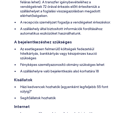
feláras lehet). A transzfer igénybevételéhez a
vendégeknek 72 órával érkezés előtt értesíteniük a
szálláshelyet a foglalási visszaigazolásban megadott
elérhetőségeken.
A recepciós személyzet fogadja a vendégeket érkezéskor.
A szálláshely által biztosított információk fordításához
automatikus eszközöket használhatunk.
A bejelentkezéshez szükséges
Az esetlegesen felmerülő költségek fedezetéül
hitelkártyás, bankkártyás vagy készpénzes kaució
szükséges
Fényképes személyazonosító okmány szükséges lehet
A szálláshelyre való bejelentkezés alsó korhatára 18
Kisállatok
Házi kedvencek hozhatók (egyenként legfeljebb 55 font
súlyig)*
Segítőállatok hozhatók
Internet