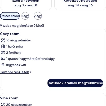
Ezen a hétvégén
Következő hétvégén
aug. 7 - aug. 9
aug. 14 - aug. 16
Szobákhoz
Összes szoba
1 ágy
2 ágy
rendelkezésre
álló
9 szoba megjelenítése 9 közül
szűrők
A
Egy modern hálószoba, amelyben talál
6
Cozy room
következő
16 négyzetméter
szoba
1 hálószoba
összes
képének
2 férőhely
megtekintése:
1 queen (nagyméretű) franciaágy
Cozy
Ingyenes wifi
room
Cozy
További részletek
room
további
Dátumok árainak megtekintése
részletei
A
Egy szállodai szoba, amelyben egy nagy
7
Vibe room
következő
20 négyzetméter