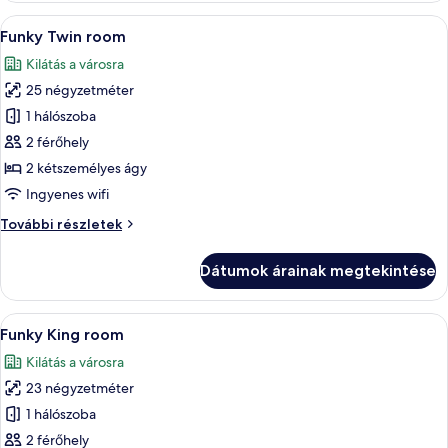
A
Egy modern szállodai szoba, melyben eg
6
Funky Twin room
következő
Kilátás a városra
szoba
25 négyzetméter
összes
képének
1 hálószoba
megtekintése:
2 férőhely
Funky
2 kétszemélyes ágy
Twin
Ingyenes wifi
room
Funky
További részletek
Twin
room
Dátumok árainak megtekintése
további
részletei
A
Egy modern szállodai szoba, melyben eg
6
Funky King room
következő
Kilátás a városra
szoba
23 négyzetméter
összes
képének
1 hálószoba
megtekintése:
2 férőhely