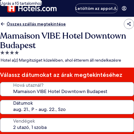
Ugrás a fő tartalomhoz
Letöltöm az appot
Összes szállás megtekintése
Mamaison VIBE Hotel Downtown
Budapest
4.0
csillagos
Hotel a(z) Margitsziget közelében, ahol étterem áll rendelkezésre
szálláshely
Válassz dátumokat az árak megtekintéséhez
Hová utaznál?
Dátumok
Vendégek