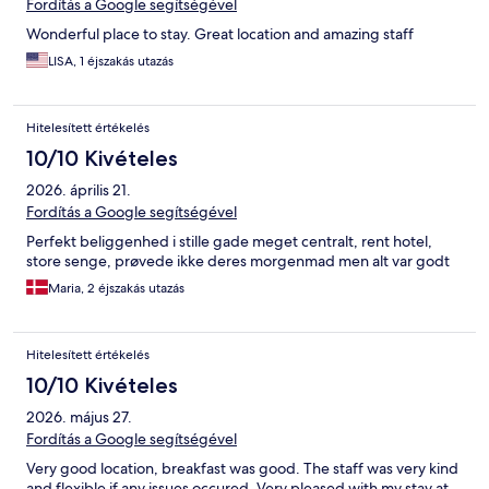
Fordítás a Google segítségével
Wonderful place to stay. Great location and amazing staff
LISA, 1 éjszakás utazás
Hitelesített értékelés
10/10 Kivételes
2026. április 21.
Fordítás a Google segítségével
Perfekt beliggenhed i stille gade meget centralt, rent hotel,
store senge, prøvede ikke deres morgenmad men alt var godt
Maria, 2 éjszakás utazás
Hitelesített értékelés
10/10 Kivételes
2026. május 27.
Fordítás a Google segítségével
Very good location, breakfast was good. The staff was very kind
and flexible if any issues occured. Very pleased with my stay at