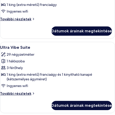
Funky
1 king (extra méretű) franciaágy
King
Ingyenes wifi
room
Funky
További részletek
King
room
Dátumok árainak megtekintése
további
részletei
A
Egy modern szállodai szoba, amelyben e
9
Ultra Vibe Suite
következő
29 négyzetméter
szoba
1 hálószoba
összes
képének
3 férőhely
megtekintése:
1 king (extra méretű) franciaágy és 1 kinyitható kanapé
(kétszemélyes ágyméret)
Ultra
Vibe
Ingyenes wifi
Suite
Ultra
További részletek
Vibe
Suite
Dátumok árainak megtekintése
további
részletei