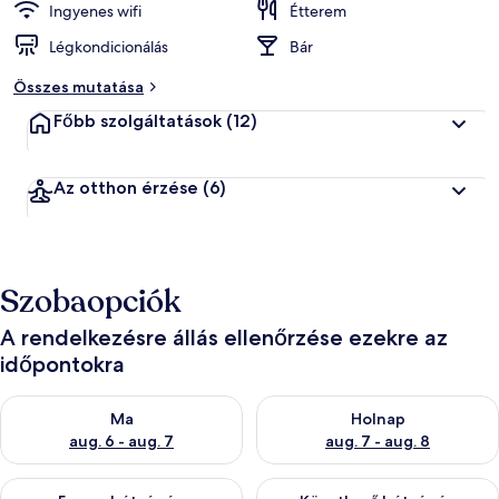
Ingyenes wifi
Étterem
Légkondicionálás
Bár
Összes mutatása
Főbb szolgáltatások
(12)
Az otthon érzése
(6)
Szobaopciók
A rendelkezésre állás ellenőrzése ezekre az
időpontokra
A ma esti rendelkezésre állás ellenőrzése: aug. 6 - aug. 7
A holnapi rendelkezésre állás e
Ma
Holnap
aug. 6 - aug. 7
aug. 7 - aug. 8
A mostani hétvégi rendelkezésre állás ellenőrzése: aug. 7 - aug
A következő hétvégi rendelkezé