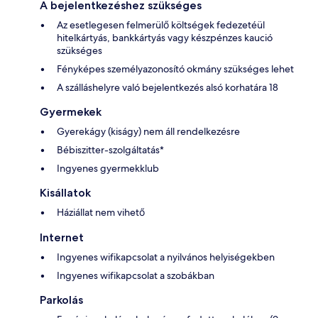
A bejelentkezéshez szükséges
Az esetlegesen felmerülő költségek fedezetéül
hitelkártyás, bankkártyás vagy készpénzes kaució
szükséges
Fényképes személyazonosító okmány szükséges lehet
A szálláshelyre való bejelentkezés alsó korhatára 18
Gyermekek
Gyerekágy (kiságy) nem áll rendelkezésre
Bébiszitter-szolgáltatás*
Ingyenes gyermekklub
Kisállatok
Háziállat nem vihető
Internet
Ingyenes wifikapcsolat a nyilvános helyiségekben
Ingyenes wifikapcsolat a szobákban
Parkolás