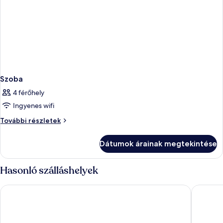
Szoba
4 férőhely
Ingyenes wifi
Szoba
További részletek
további
részletei
Dátumok árainak megtekintése
Hasonló szálláshelyek
Bahía Blanca
Arguineg