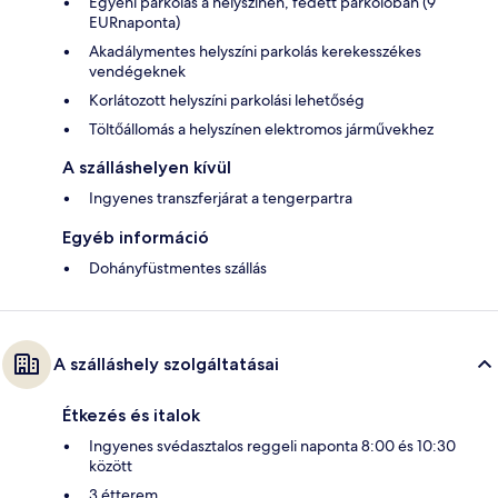
Egyéni parkolás a helyszínen, fedett parkolóban (9
EURnaponta)
Akadálymentes helyszíni parkolás kerekesszékes
vendégeknek
Korlátozott helyszíni parkolási lehetőség
Töltőállomás a helyszínen elektromos járművekhez
A szálláshelyen kívül
Ingyenes transzferjárat a tengerpartra
Egyéb információ
Dohányfüstmentes szállás
A szálláshely szolgáltatásai
Étkezés és italok
Ingyenes svédasztalos reggeli naponta 8:00 és 10:30
között
3 étterem