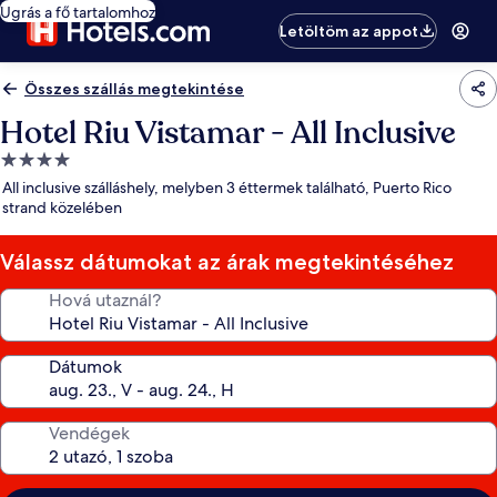
Ugrás a fő tartalomhoz
Letöltöm az appot
Összes szállás megtekintése
Hotel Riu Vistamar - All Inclusive
4.0
csillagos
All inclusive szálláshely, melyben 3 éttermek található, Puerto Rico
szálláshely
strand közelében
Válassz dátumokat az árak megtekintéséhez
Hová utaznál?
Dátumok
Vendégek