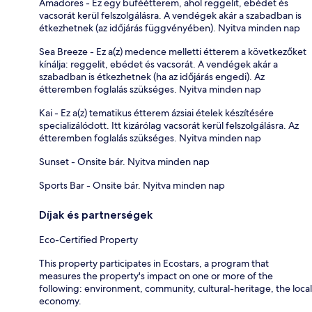
Amadores - Ez egy büféétterem, ahol reggelit, ebédet és
vacsorát kerül felszolgálásra. A vendégek akár a szabadban is
étkezhetnek (az időjárás függvényében). Nyitva minden nap
Sea Breeze - Ez a(z) medence melletti étterem a következőket
kínálja: reggelit, ebédet és vacsorát. A vendégek akár a
szabadban is étkezhetnek (ha az időjárás engedi). Az
étteremben foglalás szükséges. Nyitva minden nap
Kai - Ez a(z) tematikus étterem ázsiai ételek készítésére
specializálódott. Itt kizárólag vacsorát kerül felszolgálásra. Az
étteremben foglalás szükséges. Nyitva minden nap
Sunset - Onsite bár. Nyitva minden nap
Sports Bar - Onsite bár. Nyitva minden nap
Díjak és partnerségek
Eco-Certified Property
This property participates in Ecostars, a program that
measures the property's impact on one or more of the
following: environment, community, cultural-heritage, the local
economy.