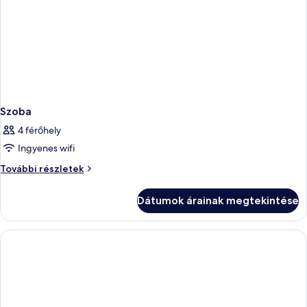
Szoba
4 férőhely
Ingyenes wifi
Szoba
További részletek
további
részletei
Dátumok árainak megtekintése