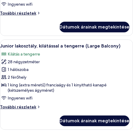
erkély,
Ingyenes wifi
kilátással
Junior
További részletek
a
lakosztály,
tengerre
erkély,
Dátumok árainak megtekintése
kilátással
a
tengerre
A
Egy szállodai szoba, amelyben találhat
5
további
Junior lakosztály, kilátással a tengerre (Large Balcony)
következő
részletei
Kilátás a tengerre
szoba
28 négyzetméter
összes
képének
1 hálószoba
megtekintése:
2 férőhely
Junior
1 king (extra méretű) franciaágy és 1 kinyitható kanapé
lakosztály,
(kétszemélyes ágyméret)
kilátással
Ingyenes wifi
a
Junior
További részletek
tengerre
lakosztály,
(Large
kilátással
Dátumok árainak megtekintése
a
Balcony)
tengerre