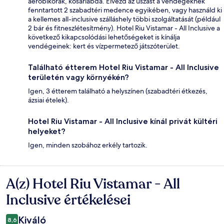
aerobikórák, kosárlabda. Élvezd az úszást a vendégeknek
fenntartott 2 szabadtéri medence egyikében, vagy használd ki
a kellemes all-inclusive szálláshely többi szolgáltatását (például
2 bár és fitneszlétesítmény). Hotel Riu Vistamar - All Inclusive a
következő kikapcsolódási lehetőségeket is kínálja
vendégeinek: kert és vízpermetező játszóterület.
Található étterem Hotel Riu Vistamar - All Inclusive
területén vagy környékén?
Igen, 3 étterem található a helyszínen (szabadtéri étkezés,
ázsiai ételek).
Hotel Riu Vistamar - All Inclusive kínál privát kültéri
helyeket?
Igen, minden szobához erkély tartozik.
A(z) Hotel Riu Vistamar - All
Értékelések
Inclusive értékelései
Kiváló
8,6