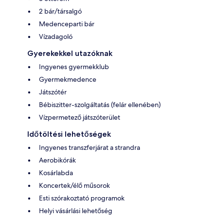
2 bár/társalgó
Medenceparti bár
Vízadagoló
Gyerekekkel utazóknak
Ingyenes gyermekklub
Gyermekmedence
Játszótér
Bébiszitter-szolgáltatás (felár ellenében)
Vízpermetező játszóterület
Időtöltési lehetőségek
Ingyenes transzferjárat a strandra
Aerobikórák
Kosárlabda
Koncertek/élő műsorok
Esti szórakoztató programok
Helyi vásárlási lehetőség