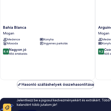
Bahía
Arguine
Bahía Blanca
Arguin
Blanca
Park
Mogan
Mogan
Mogan
By
Medence
Konyha
Mede
Servatur
Mosoda
Ingyenes parkolás
Konyh
VV
Mogan
8.4
9.2
Nagyon jó
Cso
8,4
9,2
ennyiből:
ennyiből
456 értékelés
435 
10,
10,
Nagyon
Csodálat
jó,
435
456
értékelé
értékelés
Hasonló szálláshelyek összehasonlítása
Jelentkezz be a jogosul kedvezményekért és extrákért. Több
kalandért több jutalom jár!