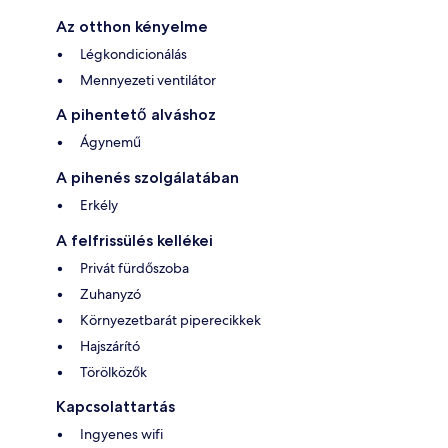
Az otthon kényelme
Légkondicionálás
Mennyezeti ventilátor
A pihentető alváshoz
Ágynemű
A pihenés szolgálatában
Erkély
A felfrissülés kellékei
Privát fürdőszoba
Zuhanyzó
Környezetbarát piperecikkek
Hajszárító
Törölközők
Kapcsolattartás
Ingyenes wifi