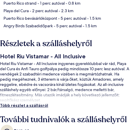
Puerto Rico strand
- 1 perc autóval
- 0.8 km
Playa del Cura
- 2 perc autóval
- 2.3 km
Puerto Rico bevásárlóközpont
- 5 perc autóval
- 1.5 km
Angry Birds Szabadidőpark
- 5 perc autóval
- 1.5 km
Részletek a szálláshelyről
Hotel Riu Vistamar - All Inclusive
Hotel Riu Vistamar - All Inclusive ingyenes gyerekklubbal vár rád, Playa
del Cura és Anfi Tauro golfpálya pedig mindössze 10 perc lesz autóval. A
vendégek 2 szabadtéri medence vizében is megmártózhatnak. Ha
pedig megéheznek, 3 étterem is várja őket, köztük Amadores, amely
reggelire, ebédre és vacsorára kínál ízletes fogásokat. Az all-inclusive
szálláshely egyéb előnyei: 2 bár/társalgó, medence melletti bár,
fitneszlétesítmény. Más utazók imádják a hely következó jellemzőit:
segítőkész személyzet.
Több részlet a szállásról
További tudnivalók a szálláshelyről