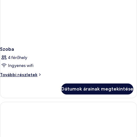
Szoba
4 férőhely
Ingyenes wifi
Szoba
További részletek
további
részletei
Dátumok árainak megtekintése