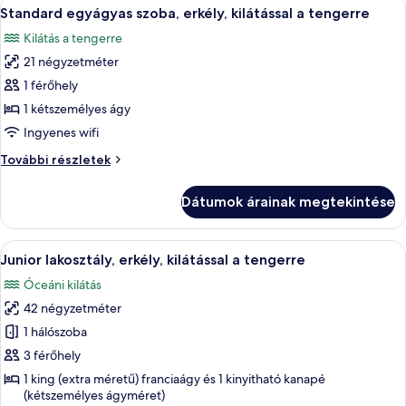
A
Egy szállodai szoba, amelyben található 
5
a
Standard egyágyas szoba, erkély, kilátással a tengerre
következő
tengerre
Kilátás a tengerre
további
szoba
részletei
21 négyzetméter
összes
képének
1 férőhely
megtekintése:
1 kétszemélyes ágy
Standard
Ingyenes wifi
egyágyas
Standard
További részletek
szoba,
egyágyas
erkély,
szoba,
Dátumok árainak megtekintése
erkély,
kilátással
kilátással
a
a
A
Egy szállodai szoba, amelyben található
tengerre
5
tengerre
Junior lakosztály, erkély, kilátással a tengerre
következő
további
Óceáni kilátás
részletei
szoba
42 négyzetméter
összes
képének
1 hálószoba
megtekintése:
3 férőhely
Junior
1 king (extra méretű) franciaágy és 1 kinyitható kanapé
lakosztály,
(kétszemélyes ágyméret)