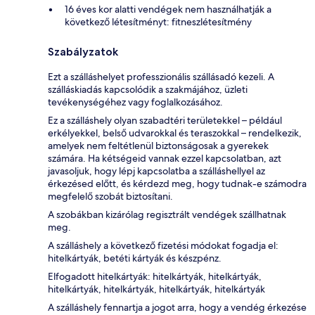
16 éves kor alatti vendégek nem használhatják a
következő létesítményt: fitneszlétesítmény
Szabályzatok
Ezt a szálláshelyet professzionális szállásadó kezeli. A
szálláskiadás kapcsolódik a szakmájához, üzleti
tevékenységéhez vagy foglalkozásához.
Ez a szálláshely olyan szabadtéri területekkel – például
erkélyekkel, belső udvarokkal és teraszokkal – rendelkezik,
amelyek nem feltétlenül biztonságosak a gyerekek
számára. Ha kétségeid vannak ezzel kapcsolatban, azt
javasoljuk, hogy lépj kapcsolatba a szálláshellyel az
érkezésed előtt, és kérdezd meg, hogy tudnak-e számodra
megfelelő szobát biztosítani.
A szobákban kizárólag regisztrált vendégek szállhatnak
meg.
A szálláshely a következő fizetési módokat fogadja el:
hitelkártyák, betéti kártyák és készpénz.
Elfogadott hitelkártyák: hitelkártyák, hitelkártyák,
hitelkártyák, hitelkártyák, hitelkártyák, hitelkártyák
A szálláshely fennartja a jogot arra, hogy a vendég érkezése