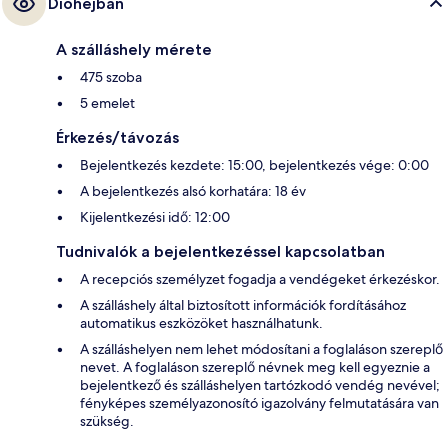
Dióhéjban
A szálláshely mérete
475 szoba
5 emelet
Érkezés/távozás
Bejelentkezés kezdete: 15:00, bejelentkezés vége: 0:00
A bejelentkezés alsó korhatára: 18 év
Kijelentkezési idő: 12:00
Tudnivalók a bejelentkezéssel kapcsolatban
A recepciós személyzet fogadja a vendégeket érkezéskor.
A szálláshely által biztosított információk fordításához
automatikus eszközöket használhatunk.
A szálláshelyen nem lehet módosítani a foglaláson szereplő
nevet. A foglaláson szereplő névnek meg kell egyeznie a
bejelentkező és szálláshelyen tartózkodó vendég nevével;
fényképes személyazonosító igazolvány felmutatására van
szükség.