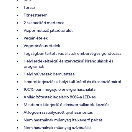
Terasz
Fitneszterem
2 szabadtéri medence
Vízpermetező játszóterület
Vegán ételek
Vegetáriánus ételek
Fogságban tartott vadállatok emberséges gondozása
Helyi érdekeltségű és szervezésű kirándulások és
programok
Helyi művészek bemutatása
Ismeretterjesztés a helyi kultúráról és ökoszisztémáról
100%-ban megújuló energia használata
A világítótestek legalább 80%-a LED-es
Mindenre kiterjedő élelmiszerhulladék-kezelés
Átfogóan szabályozott újrahasznosítás
Nem használnak műanyag italkeverő pálcát
Nem használnak műanyag szívószálat