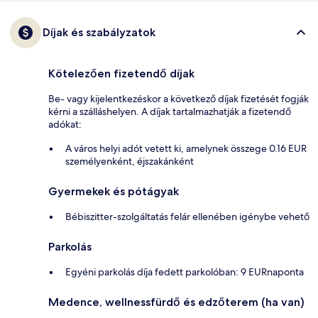
Díjak és szabályzatok
Kötelezően fizetendő díjak
Be- vagy kijelentkezéskor a következő díjak fizetését fogják
kérni a szálláshelyen. A díjak tartalmazhatják a fizetendő
adókat:
A város helyi adót vetett ki, amelynek összege 0.16 EUR
személyenként, éjszakánként
Gyermekek és pótágyak
Bébiszitter-szolgáltatás felár ellenében igénybe vehető
Parkolás
Egyéni parkolás díja fedett parkolóban: 9 EURnaponta
Medence, wellnessfürdő és edzőterem (ha van)