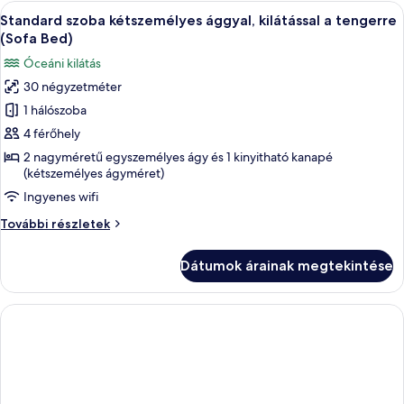
(Large
A
Egy szállodai szoba, amelyben egy nagy
8
Balcony)
Standard szoba kétszemélyes ággyal, kilátással a tengerre
következő
további
(Sofa Bed)
részletei
szoba
Óceáni kilátás
összes
30 négyzetméter
képének
1 hálószoba
megtekintése:
Standard
4 férőhely
szoba
2 nagyméretű egyszemélyes ágy és 1 kinyitható kanapé
(kétszemélyes ágyméret)
kétszemélyes
ággyal,
Ingyenes wifi
kilátással
Standard
További részletek
a
szoba
kétszemélyes
tengerre
Dátumok árainak megtekintése
ággyal,
(Sofa
kilátással
Bed)
a
tengerre
(Sofa
Bed)
további
részletei