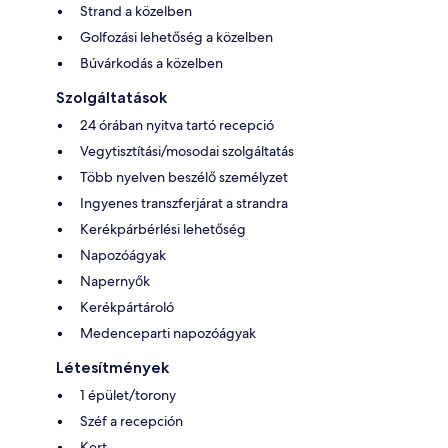
Strand a közelben
Golfozási lehetőség a közelben
Búvárkodás a közelben
Szolgáltatások
24 órában nyitva tartó recepció
Vegytisztítási/mosodai szolgáltatás
Több nyelven beszélő személyzet
Ingyenes transzferjárat a strandra
Kerékpárbérlési lehetőség
Napozóágyak
Napernyők
Kerékpártároló
Medenceparti napozóágyak
Létesítmények
1 épület/torony
Széf a recepción
Kert