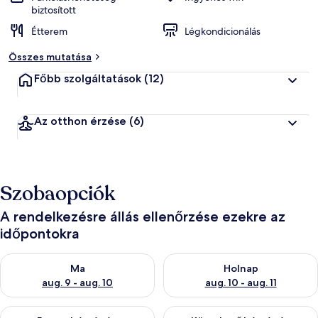
biztosított
Étterem
Légkondicionálás
Összes mutatása
Főbb szolgáltatások
(12)
Az otthon érzése
(6)
Szobaopciók
A rendelkezésre állás ellenőrzése ezekre az
időpontokra
A ma esti rendelkezésre állás ellenőrzése: aug. 9 - aug. 10
A holnapi rendelkezésre állás e
Ma
Holnap
aug. 9 - aug. 10
aug. 10 - aug. 11
A mostani hétvégi rendelkezésre állás ellenőrzése: aug. 14 - au
A következő hétvégi rendelkezé