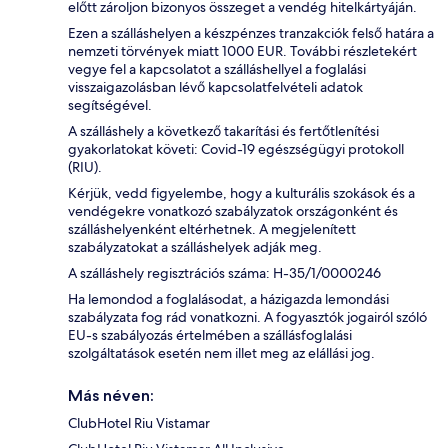
előtt zároljon bizonyos összeget a vendég hitelkártyáján.
Ezen a szálláshelyen a készpénzes tranzakciók felső határa a
nemzeti törvények miatt 1000 EUR. További részletekért
vegye fel a kapcsolatot a szálláshellyel a foglalási
visszaigazolásban lévő kapcsolatfelvételi adatok
segítségével.
A szálláshely a következő takarítási és fertőtlenítési
gyakorlatokat követi: Covid-19 egészségügyi protokoll
(RIU).
Kérjük, vedd figyelembe, hogy a kulturális szokások és a
vendégekre vonatkozó szabályzatok országonként és
szálláshelyenként eltérhetnek. A megjelenített
szabályzatokat a szálláshelyek adják meg.
A szálláshely regisztrációs száma: H-35/1/0000246
Ha lemondod a foglalásodat, a házigazda lemondási
szabályzata fog rád vonatkozni. A fogyasztók jogairól szóló
EU-s szabályozás értelmében a szállásfoglalási
szolgáltatások esetén nem illet meg az elállási jog.
Más néven:
ClubHotel Riu Vistamar