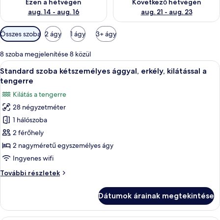
Ezen a hétvégén
Következő hétvégén
aug. 14 - aug. 16
aug. 21 - aug. 23
Szobákhoz
Összes szoba
2 ágy
1 ágy
3+ ágy
rendelkezésre
álló
8 szoba megjelenítése 8 közül
szűrők
A
Egy szállodai szoba, amelyben egy nagy
6
Standard szoba kétszemélyes ággyal, erkély, kilátással a
következő
tengerre
szoba
Kilátás a tengerre
összes
28 négyzetméter
képének
1 hálószoba
megtekintése:
Standard
2 férőhely
szoba
2 nagyméretű egyszemélyes ágy
kétszemélyes
Ingyenes wifi
ággyal,
Standard
További részletek
erkély,
szoba
kilátással
kétszemélyes
Dátumok árainak megtekintése
ággyal,
a
erkély,
tengerre
kilátással