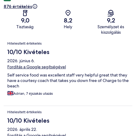
876 értékelés
9,0
8,2
9,2
Tisztaság
Hely
Személyzet és
kiszolgálás
Értékelések
Hitelesített értékelés
10/10 Kivételes
2026. június 6.
Fordítás a Google segítségével
Self service food was excellent staff very helpful great that they
have a courtesy coach that takes you down free of Charge to the
beach
Adrian, 7 éjszakás utazás
Hitelesített értékelés
10/10 Kivételes
2026. április 22.
Fordítás a Google segítségével