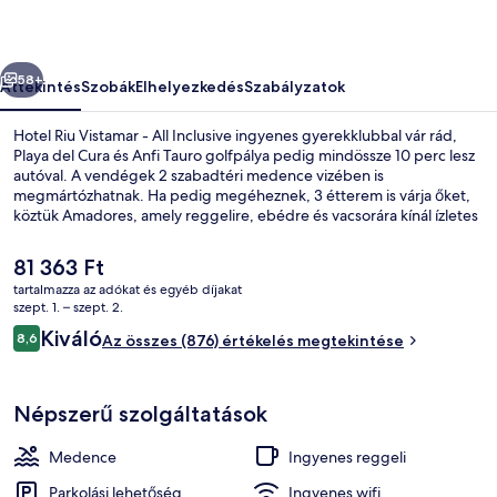
Inclusive
képgalériája
őző
Következő
58+
Áttekintés
Szobák
Elhelyezkedés
Szabályzatok
Hotel Riu Vistamar - All Inclusive ingyenes gyerekklubbal vár rád,
Playa del Cura és Anfi Tauro golfpálya pedig mindössze 10 perc lesz
autóval. A vendégek 2 szabadtéri medence vizében is
megmártózhatnak. Ha pedig megéheznek, 3 étterem is várja őket,
köztük Amadores, amely reggelire, ebédre és vacsorára kínál ízletes
fogásokat. Az all-inclusive szálláshely egyéb előnyei: 2 bár/társalgó,
medence melletti bár, fitneszlétesítmény. Más utazók imádják a hely
A
81 363 Ft
következó jellemzőit: segítőkész személyzet.
jelenlegi
tartalmazza az adókat és egyéb díjakat
ár
szept. 1. – szept. 2.
2 szabadtéri medence, napozóágyak
81 363 Ft
Értékelések
Kiváló
8,6
Az összes (876) értékelés megtekintése
8,6 ennyiből: 10
Népszerű szolgáltatások
Medence
Ingyenes reggeli
Parkolási lehetőség
Ingyenes wifi