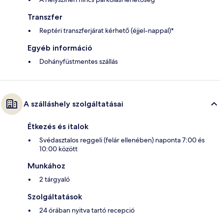
Transzfer
Reptéri transzferjárat kérhető (éjjel-nappal)*
Egyéb információ
Dohányfüstmentes szállás
A szálláshely szolgáltatásai
Étkezés és italok
Svédasztalos reggeli (felár ellenében) naponta 7:00 és
10:00 között
Munkához
2 tárgyaló
Szolgáltatások
24 órában nyitva tartó recepció