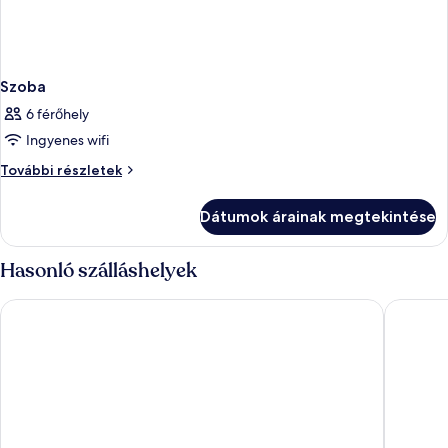
Szoba
6 férőhely
Ingyenes wifi
Szoba
További részletek
további
részletei
Dátumok árainak megtekintése
Hasonló szálláshelyek
Augusta Lucilla Palace
UNA Hot