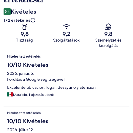
Kivételes
9,4
172 értékelés
9,8
9,2
9,8
Tisztaság
Szolgáltatások
Személyzet és
kiszolgálás
Értékelések
Hitelesített értékelés
10/10 Kivételes
2026. június 5.
Fordítás a Google segítségével
Excelente ubicación, lugar, desayuno y atención
Mauricio, 1 éjszakás utazás
Hitelesített értékelés
10/10 Kivételes
2026. július 12.