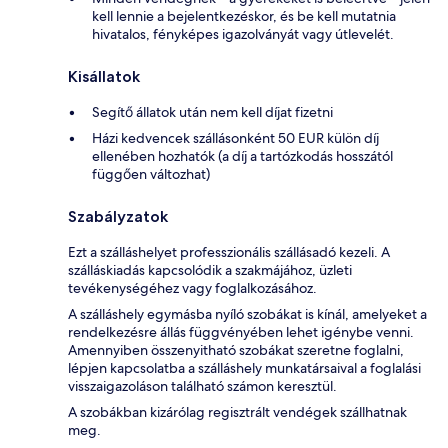
kell lennie a bejelentkezéskor, és be kell mutatnia
hivatalos, fényképes igazolványát vagy útlevelét.
Kisállatok
Segítő állatok után nem kell díjat fizetni
Házi kedvencek szállásonként 50 EUR külön díj
ellenében hozhatók (a díj a tartózkodás hosszától
függően változhat)
Szabályzatok
Ezt a szálláshelyet professzionális szállásadó kezeli. A
szálláskiadás kapcsolódik a szakmájához, üzleti
tevékenységéhez vagy foglalkozásához.
A szálláshely egymásba nyíló szobákat is kínál, amelyeket a
rendelkezésre állás függvényében lehet igénybe venni.
Amennyiben összenyitható szobákat szeretne foglalni,
lépjen kapcsolatba a szálláshely munkatársaival a foglalási
visszaigazoláson található számon keresztül.
A szobákban kizárólag regisztrált vendégek szállhatnak
meg.