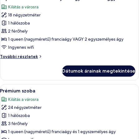
következő
további
Kilátás a városra
részletei
szoba
18 négyzetméter
összes
képének
1 hálószoba
megtekintése:
2 férőhely
Superior
1 queen (nagyméretű) franciaágy VAGY 2 egyszemélyes ágy
szoba
Ingyenes wifi
kétszemélyes
Superior
További részletek
vagy
szoba
két
kétszemélyes
Dátumok árainak megtekintése
külön
vagy
két
ággyal
külön
A
Egy modern szállodai szoba, amelyben e
4
ággyal
Prémium szoba
következő
további
Kilátás a városra
részletei
szoba
24 négyzetméter
összes
képének
1 hálószoba
megtekintése:
3 férőhely
Prémium
1 queen (nagyméretű) franciaágy és 1 egyszemélyes ágy
szoba