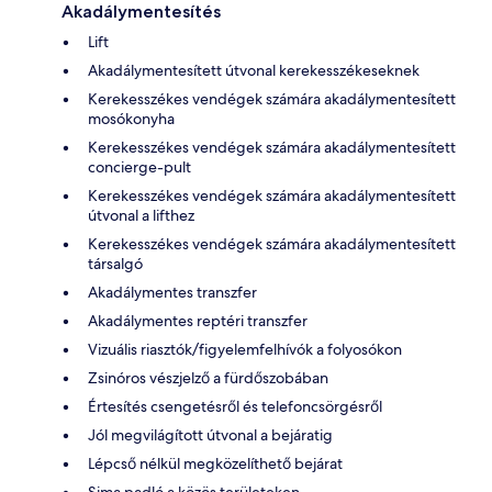
Akadálymentesítés
Lift
Akadálymentesített útvonal kerekesszékeseknek
Kerekesszékes vendégek számára akadálymentesített
mosókonyha
Kerekesszékes vendégek számára akadálymentesített
concierge-pult
Kerekesszékes vendégek számára akadálymentesített
útvonal a lifthez
Kerekesszékes vendégek számára akadálymentesített
társalgó
Akadálymentes transzfer
Akadálymentes reptéri transzfer
Vizuális riasztók/figyelemfelhívók a folyosókon
Zsinóros vészjelző a fürdőszobában
Értesítés csengetésről és telefoncsörgésről
Jól megvilágított útvonal a bejáratig
Lépcső nélkül megközelíthető bejárat