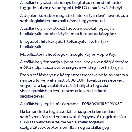
A szálláshely szexuális irányultságtól és nemi identitástól
függetlenül várja vendégeit (LMBTQ+-barát szálláshely).
A bejelentkezéskor megadott hitelkártyán lévő névnek és a
szobafoglaláskor használt névnek egyeznie kell.
A szálláshely a következő fizetési módokat fogadja el:
hitelkártyák, betéti kártyák, mobilfizetés és készpénz.
Elfogadott hitelkártyák: hitelkártyák, hitelkártyák,
hitelkártyák
Mobilfizetési lehetőségek: Google Pay és Apple Pay.
A szálláshely fennartja a jogot arra, hogy a vendég érkezése
előtt zároljon bizonyos összeget a vendég hitelkártyáján.
Ezen a szálláshelyen a készpénzes tranzakciók felső határa a
nemzeti törvények miatt 5000 EUR. További részletekért
vegye fel a kapcsolatot a szálláshellyel a foglalási
visszaigazolásban lévő kapcsolatfelvételi adatok
segítségével.
A szálláshely regisztrációs száma: IT058091A1RFGRVX8T
Ha lemondod a foglalásodat, a házigazda lemondási
szabályzata fog rád vonatkozni. A fogyasztók jogairól szóló
EU-s szabályozás értelmében a szállásfoglalási
szolgáltatások esetén nem illet meg az elállási jog.