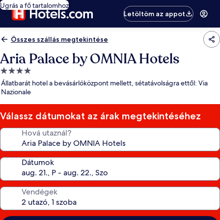
Ugrás a fő tartalomhoz
Letöltöm az appot
Összes szállás megtekintése
Aria Palace by OMNIA Hotels
4.0
csillagos
Állatbarát hotel a bevásárlóközpont mellett, sétatávolságra ettől: Via
szálláshely
Nazionale
Válassz dátumokat az árak megtekintéséhez
Hová utaznál?
Dátumok
Vendégek