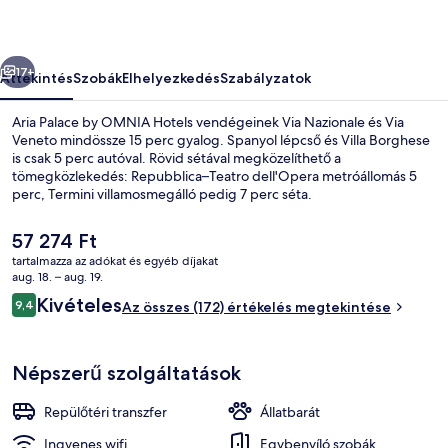
képgalériája
őző
Következő
17+
Áttekintés
Szobák
Elhelyezkedés
Szabályzatok
Aria Palace by OMNIA Hotels vendégeinek Via Nazionale és Via
Veneto mindössze 15 perc gyalog. Spanyol lépcső és Villa Borghese
is csak 5 perc autóval. Rövid sétával megközelíthető a
tömegközlekedés: Repubblica–Teatro dell'Opera metróállomás 5
perc, Termini villamosmegálló pedig 7 perc séta.
A
57 274 Ft
jelenlegi
tartalmazza az adókat és egyéb díjakat
ár
aug. 18. – aug. 19.
Lobby
57 274 Ft
Értékelések
Kivételes
9,4
Az összes (172) értékelés megtekintése
9,4 ennyiből: 10
Népszerű szolgáltatások
Repülőtéri transzfer
Állatbarát
Ingyenes wifi
Egybenyíló szobák