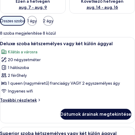
Ezen a hétvégén
Következő hétvégén
aug. 7 - aug. 9
aug. 14 - aug. 16
Szobákhoz
Összes szoba
1 ágy
2 ágy
rendelkezésre
álló
8 szoba megjelenítése 8 közül
szűrők
A
Egy szállodai szoba két ággyal, íróaszta
4
Deluxe szoba kétszemélyes vagy két külön ággyal
következő
Kilátás a városra
szoba
20 négyzetméter
összes
képének
1 hálószoba
megtekintése:
2 férőhely
Deluxe
1 queen (nagyméretű) franciaágy VAGY 2 egyszemélyes ágy
szoba
Ingyenes wifi
kétszemélyes
Deluxe
További részletek
vagy
szoba
két
kétszemélyes
Dátumok árainak megtekintése
külön
vagy
két
ággyal
külön
A
Egy kétágyas szoba, íróasztallal, széssel
4
ággyal
Superior szoba kétszemélyes vagy két külön ággyal