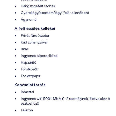
Hangszigetelt szobák
Gyerekágy/csecsemőágy (felár ellenében)
Ágynemű
A felfrissülés kellékei
Privát fürdőszoba
Kád zuhanyzóval
Bidé
Ingyenes piperecikkek
Hajszárító
Törölközők
Toalettpapír
Kapcsolattartás
Íróasztal
Ingyenes wifi (100+ Mb/s (1–2 személynek, illetve akár 6
eszközhöz))
Telefon