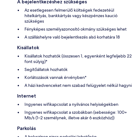
A bejelentkezéshez szükséges
Az esetlegesen felmerülő költségek fedezetéül
hitelkártyás, bankkártyás vagy készpénzes kaució
szükséges
Fényképes személyazonosító okmány szükséges lehet
A szálláshelyre való bejelentkezés alsó korhatára 18
Kisállatok
Kisállatok hozhatók (összesen 1, egyenként legfeljebb 22
font súlyig)*
Segítőállatok hozhatók
Korlátozások vannak érvényben*
A házi kedvenceket nem szabad felügyelet nélkül hagyni
Internet
Ingyenes wifikapcsolat a nyilvános helyiségekben
Ingyenes wifikapcsolat a szobákban (sebessége: 100+
Mb/s (1–2 személynek, illetve akár 6 eszközhöz))
Parkolás
A helyszínen nincs parkolási lehetőség