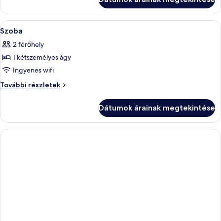
A
Egy szállodai szoba, amelyben található
8
Szoba
következő
2 férőhely
szoba
1 kétszemélyes ágy
összes
képének
Ingyenes wifi
megtekintése:
Szoba
További részletek
Szoba
további
részletei
Dátumok árainak megtekintése