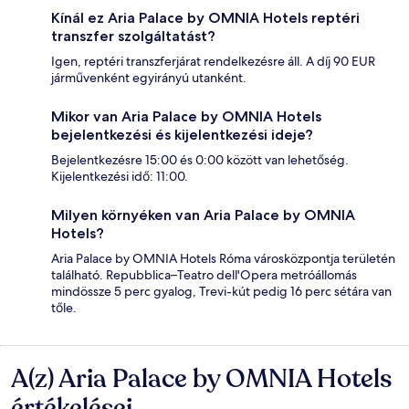
Kínál ez Aria Palace by OMNIA Hotels reptéri
transzfer szolgáltatást?
Igen, reptéri transzferjárat rendelkezésre áll. A díj 90 EUR
járművenként egyirányú utanként.
Mikor van Aria Palace by OMNIA Hotels
bejelentkezési és kijelentkezési ideje?
Bejelentkezésre 15:00 és 0:00 között van lehetőség.
Kijelentkezési idő: 11:00.
Milyen környéken van Aria Palace by OMNIA
Hotels?
Aria Palace by OMNIA Hotels Róma városközpontja területén
található. Repubblica–Teatro dell'Opera metróállomás
mindössze 5 perc gyalog, Trevi-kút pedig 16 perc sétára van
tőle.
A(z) Aria Palace by OMNIA Hotels
Értékelések
értékelései