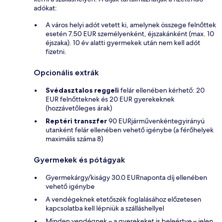
adókat:
A város helyi adót vetett ki, amelynek összege felnőttek
esetén 7.50 EUR személyenként, éjszakánként (max. 10
éjszaka). 10 év alatti gyermekek után nem kell adót
fizetni.
Opcionális extrák
Svédasztalos reggeli
felár ellenében kérhető: 20
EUR felnőtteknek és 20 EUR gyerekeknek
(hozzávetőleges árak)
Reptéri transzfer
90 EURjárművenkéntegyirányú
utanként felár ellenében vehető igénybe (a férőhelyek
maximális száma 8)
Gyermekek és pótágyak
Gyermekárgy/kiságy 30.0 EURnaponta díj ellenében
vehető igénybe
A vendégeknek etetőszék foglalásához előzetesen
kapcsolatba kell lépniük a szálláshellyel
Minden vendégnek – a gyerekeket is beleértve – jelen