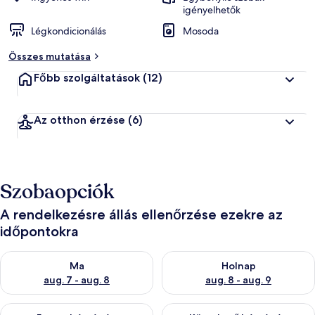
igényelhetők
Légkondicionálás
Mosoda
Összes mutatása
Főbb szolgáltatások
(12)
Az otthon érzése
(6)
Szobaopciók
A rendelkezésre állás ellenőrzése ezekre az
időpontokra
A ma esti rendelkezésre állás ellenőrzése: aug. 7 - aug. 8
A holnapi rendelkezésre állás e
Ma
Holnap
aug. 7 - aug. 8
aug. 8 - aug. 9
A mostani hétvégi rendelkezésre állás ellenőrzése: aug. 7 - aug
A következő hétvégi rendelkezé