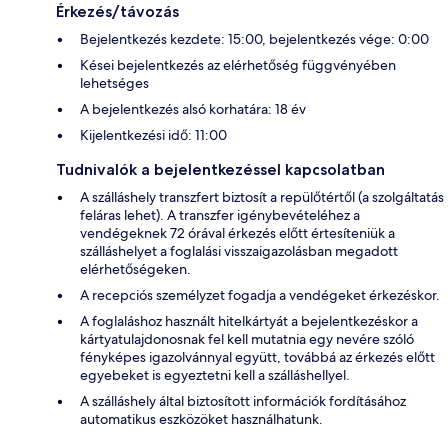
Érkezés/távozás
Bejelentkezés kezdete: 15:00, bejelentkezés vége: 0:00
Kései bejelentkezés az elérhetőség függvényében
lehetséges
A bejelentkezés alsó korhatára: 18 év
Kijelentkezési idő: 11:00
Tudnivalók a bejelentkezéssel kapcsolatban
A szálláshely transzfert biztosít a repülőtértől (a szolgáltatás
feláras lehet). A transzfer igénybevételéhez a
vendégeknek 72 órával érkezés előtt értesíteniük a
szálláshelyet a foglalási visszaigazolásban megadott
elérhetőségeken.
A recepciós személyzet fogadja a vendégeket érkezéskor.
A foglaláshoz használt hitelkártyát a bejelentkezéskor a
kártyatulajdonosnak fel kell mutatnia egy nevére szóló
fényképes igazolvánnyal együtt, továbbá az érkezés előtt
egyebeket is egyeztetni kell a szálláshellyel.
A szálláshely által biztosított információk fordításához
automatikus eszközöket használhatunk.