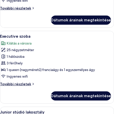
Ingyenes wifi
Prémium
További részletek
szoba
további
Dátumok árainak megtekintése
részletei
A
Egy modern szoba, melyben egy mintás 
3
Executive szoba
következő
Kilátás a városra
szoba
25 négyzetméter
összes
képének
1 hálószoba
megtekintése:
3 férőhely
Executive
1 queen (nagyméretű) franciaágy és 1 egyszemélyes ágy
szoba
Ingyenes wifi
Executive
További részletek
szoba
további
Dátumok árainak megtekintése
részletei
A
Egy modern szoba, melyben egy mintás 
3
Junior stúdió lakosztály