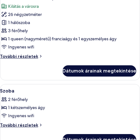
következő
Kilátás a városra
szoba
26 négyzetméter
összes
képének
1 hálószoba
megtekintése:
3 férőhely
Junior
1 queen (nagyméretű) franciaágy és 1 egyszemélyes ágy
stúdió
Ingyenes wifi
lakosztály
Junior
További részletek
stúdió
lakosztály
Dátumok árainak megtekintése
további
részletei
A
Egy gondosan megterített ágy fehér ágy
4
Szoba
következő
2 férőhely
szoba
1 kétszemélyes ágy
összes
képének
Ingyenes wifi
megtekintése:
Szoba
További részletek
Szoba
további
részletei
Dátumok árainak megtekintése