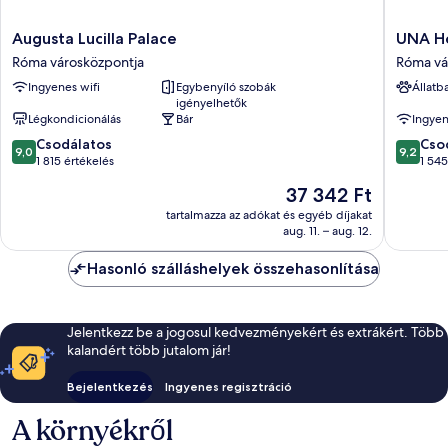
Augusta
UNA
Augusta Lucilla Palace
UNA H
Lucilla
Hotels
Róma városközpontja
Róma vá
Palace
Decò
Ingyenes wifi
Egybenyíló szobák
Állatb
Róma
Roma
igényelhetők
városközpontja
Róma
Légkondicionálás
Bár
Ingyen
városkö
9.0
9.2
Csodálatos
Cso
9,0
9,2
ennyiből:
ennyiből
1 815 értékelés
1 545
10,
10,
Az
37 342 Ft
Csodálatos,
Csodálat
ár
1 815
1 545
tartalmazza az adókat és egyéb díjakat
37 342 Ft
aug. 11. – aug. 12.
értékelés
értékelé
Hasonló szálláshelyek összehasonlítása
Jelentkezz be a jogosul kedvezményekért és extrákért. Több
kalandért több jutalom jár!
Bejelentkezés
Ingyenes regisztráció
A környékről