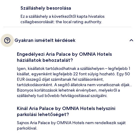
Szálláshely besorolása
Ez a szálláshely a következőtől kapta hivatalos
csillagbesorolását: the local rating authority.
Gyakran ismételt kérdések
Engedélyezi Aria Palace by OMNIA Hotels
háziállatok behozatalát?
Igen, kisállatok tartózkodhatnak a szálláshelyen – legfeljebb 1
kisállat, egyenként legfeljebb 22 font súlyig hozható. Egy 50
EUR összegű díjat számítanak fel szállásonként,
tartózkodásonként. A segítő állatokra nem vonatkoznak díjak..
Bizonyos korlátozások lehetnek érvényben, melyekről a
szálláshely tud bővebb felvilágosítással szolgálni.
Kínál Aria Palace by OMNIA Hotels helyszíni
parkolási lehetőséget?
Sajnos Aria Palace by OMNIA Hotels nem rendelkezik saját
parkolóval.