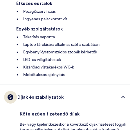
Étkezés és italok
Pezsgőszervírozás
Ingyenes palackozott víz
Egyéb szolgáltatások
Takarítás naponta
Laptop tárolására alkalmas széf a szobában
Egybenyíló/szomszédos szobák kérhetők
LED-es világítótestek
Kizárólag víztakarékos WC-k
Mobilkulcsos ajtónyitás
Díjak és szabályzatok
Kötelezően fizetendő díjak
Be- vagy kijelentkezéskor a következő díjak fizetését fogják
kérni a szálláshelyen. A díjak tartalmazhatják a fizetendő