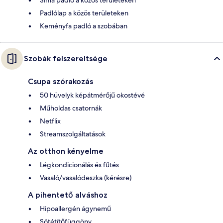
Sima padló a közös területeken
Padlólap a közös területeken
Keményfa padló a szobában
Szobák felszereltsége
Csupa szórakozás
50 hüvelyk képátmérőjű okostévé
Műholdas csatornák
Netflix
Streamszolgáltatások
Az otthon kényelme
Légkondicionálás és fűtés
Vasaló/vasalódeszka (kérésre)
A pihentető alváshoz
Hipoallergén ágynemű
Sötétítőfüggöny