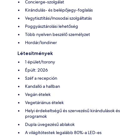
Concierge-szolgálat
Kirándulás- és belépőjegy-foglalás
Vegytisztítási/mosodai szolgáltatás
Poggyásztárolási lehetőség
Több nyelven beszélő személyzet
Hordár/londiner
Létesítmények
1 épület/torony
Épült: 2026
Széf a recepción
Kandalló a hallban
Vegán ételek
Vegetáriánus ételek
Helyi érdekeltségű és szervezésű kirándulások és
programok
Dupla üvegezésű ablakok
A világítótestek legalább 80%-a LED-es