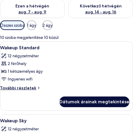
A mostani hétvégi rendelkezésre állás ellenőrzése: aug. 7 - aug
A következő hétvégi rendelkezé
Ezen a hétvégén
Következő hétvégén
aug. 7 - aug. 9
aug. 14 - aug. 16
Szobákhoz
Összes szoba
1 ágy
2 ágy
rendelkezésre
álló
10 szoba megjelenítése 10 közül
szűrők
A
Egy szállodai szoba, amelyben ágy, író
11
Wakeup Standard
következő
12 négyzetméter
szoba
2 férőhely
összes
képének
1 kétszemélyes ágy
megtekintése:
Ingyenes wifi
Wakeup
Wakeup
További részletek
Standard
Standard
további
Dátumok árainak megtekintése
részletei
A
Egy modern szállodai szoba, amelyben t
9
Wakeup Sky
következő
12 négyzetméter
szoba