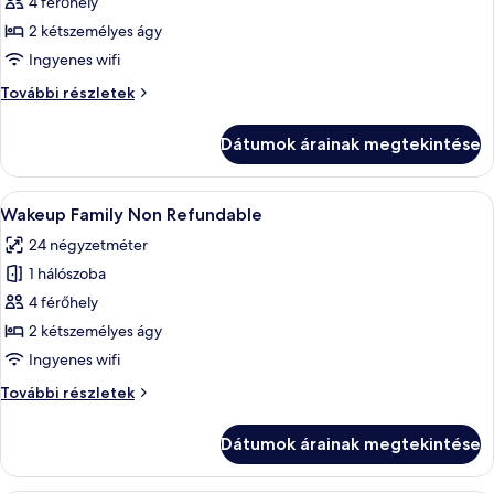
képének
4 férőhely
megtekintése:
2 kétszemélyes ágy
Wakeup
Ingyenes wifi
Family
Wakeup
További részletek
Family
további
Dátumok árainak megtekintése
részletei
A
Egy modern szállodai szoba, ahol az ág
8
Wakeup Family Non Refundable
következő
24 négyzetméter
szoba
1 hálószoba
összes
képének
4 férőhely
megtekintése:
2 kétszemélyes ágy
Wakeup
Ingyenes wifi
Family
Wakeup
További részletek
Non
Family
Refundable
Non
Dátumok árainak megtekintése
Refundable
további
részletei