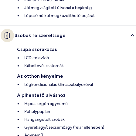
Jól megvilágított útvonal a bejáratig
Lépcső nélkül megközelíthető bejárat
Szobák felszereltsége
Csupa szórakozás
LCD-televízió
Kábeltévé-csatornák
Az otthon kényelme
Légkondicionálás klímaszabályozóval
A pihentető alváshoz
Hipoallergén ágynemű
Pehelypaplan
Hangszigetelt szobák
Gyerekágy/csecsemőágy (felár ellenében)
Ágynemű