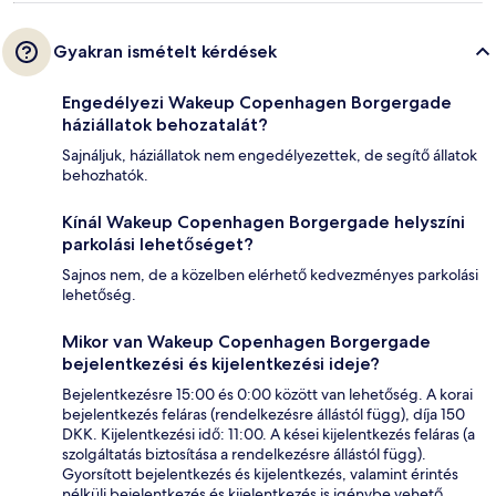
Gyakran ismételt kérdések
Engedélyezi Wakeup Copenhagen Borgergade
háziállatok behozatalát?
Sajnáljuk, háziállatok nem engedélyezettek, de segítő állatok
behozhatók.
Kínál Wakeup Copenhagen Borgergade helyszíni
parkolási lehetőséget?
Sajnos nem, de a közelben elérhető kedvezményes parkolási
lehetőség.
Mikor van Wakeup Copenhagen Borgergade
bejelentkezési és kijelentkezési ideje?
Bejelentkezésre 15:00 és 0:00 között van lehetőség. A korai
bejelentkezés feláras (rendelkezésre állástól függ), díja 150
DKK. Kijelentkezési idő: 11:00. A kései kijelentkezés feláras (a
szolgáltatás biztosítása a rendelkezésre állástól függ).
Gyorsított bejelentkezés és kijelentkezés, valamint érintés
nélküli bejelentkezés és kijelentkezés is igénybe vehető.