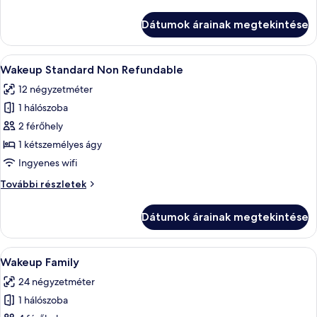
Sky
Refundable
Non
Dátumok árainak megtekintése
Refundable
további
részletei
A
Egy szállodai szoba, amelyben található
11
Wakeup Standard Non Refundable
következő
12 négyzetméter
szoba
1 hálószoba
összes
képének
2 férőhely
megtekintése:
1 kétszemélyes ágy
Wakeup
Ingyenes wifi
Standard
Wakeup
További részletek
Non
Standard
Refundable
Non
Dátumok árainak megtekintése
Refundable
további
részletei
A
Egy modern szállodai szoba, ahol az ág
8
Wakeup Family
következő
24 négyzetméter
szoba
1 hálószoba
összes