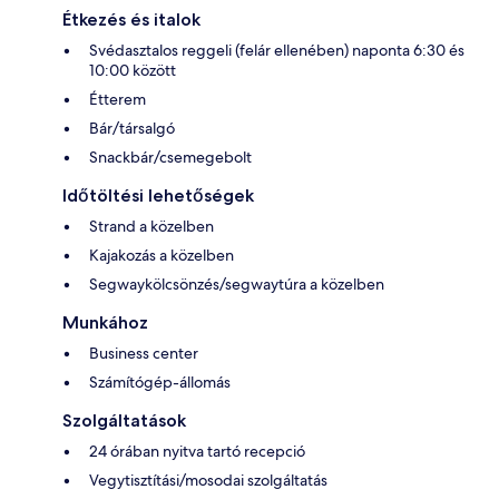
Étkezés és italok
Svédasztalos reggeli (felár ellenében) naponta 6:30 és
10:00 között
Étterem
Bár/társalgó
Snackbár/csemegebolt
Időtöltési lehetőségek
Strand a közelben
Kajakozás a közelben
Segwaykölcsönzés/segwaytúra a közelben
Munkához
Business center
Számítógép-állomás
Szolgáltatások
24 órában nyitva tartó recepció
Vegytisztítási/mosodai szolgáltatás