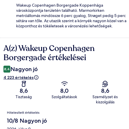
Wakeup Copenhagen Borgergade Koppenhága
városközpontja területén található. Marmorkirken
metróállomás mindössze 6 perc gyalog, Strøget pedig 5 perc
sétára van tőle. Az utazók szerint a környék nagyon közel van a
központhoz és tökéletesek a városnézési lehetőségek.
A(z) Wakeup Copenhagen
Értékelések
Borgergade értékelései
Nagyon jó
8,4
4 223 értékelés
8,6
8,0
8,6
Tisztaság
Szolgáltatások
Személyzet és
kiszolgálás
Értékelések
Hitelesített értékelés
10/8 Nagyon jó