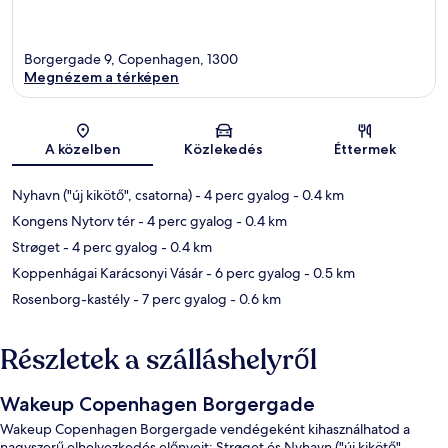
Borgergade 9, Copenhagen, 1300
Megnézem a térképen
Térkép
A közelben
Közlekedés
Éttermek
Nyhavn ("új kikötő", csatorna)
- 4 perc gyalog
- 0.4 km
Kongens Nytorv tér
- 4 perc gyalog
- 0.4 km
Strøget
- 4 perc gyalog
- 0.4 km
Koppenhágai Karácsonyi Vásár
- 6 perc gyalog
- 0.5 km
Rosenborg-kastély
- 7 perc gyalog
- 0.6 km
Részletek a szálláshelyről
Wakeup Copenhagen Borgergade
Wakeup Copenhagen Borgergade vendégeként kihasználhatod a
nagyszerű elhelyezkedés előnyeit: Strøget és Nyhavn ("új kikötő",