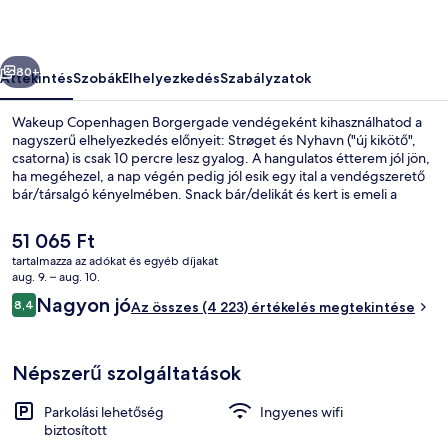
őző
Következő
80+
Áttekintés
Szobák
Elhelyezkedés
Szabályzatok
Wakeup Copenhagen Borgergade vendégeként kihasználhatod a
nagyszerű elhelyezkedés előnyeit: Strøget és Nyhavn ("új kikötő",
csatorna) is csak 10 percre lesz gyalog. A hangulatos étterem jól jön,
ha megéhezel, a nap végén pedig jól esik egy ital a vendégszerető
bár/társalgó kényelmében. Snack bár/delikát és kert is emeli a
szálláshely színvonalát. Más utazók a következőket is nagyra
értékelik: központi elhelyezkedés, városnézési lehetőség és a
A
51 065 Ft
tömegközlekedés közelsége: Marmorkirken metróállomás
jelenlegi
tartalmazza az adókat és egyéb díjakat
mindössze 6 perc, Kongens Nytorv vasút- és metróállomás pedig 6
ár
aug. 9. – aug. 10.
perc séta.
Étterem
51 065 Ft
Értékelések
Nagyon jó
8,4
Az összes (4 223) értékelés megtekintése
8,4 ennyiből: 10
Népszerű szolgáltatások
Parkolási lehetőség
Ingyenes wifi
biztosított