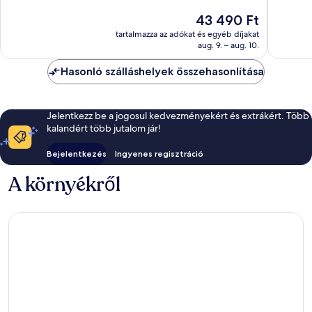
10,
Jó,
Az
43 490 Ft
Nagyon
7 616
ár
jó,
tartalmazza az adókat és egyéb díjakat
értékelé
43 490 Ft
aug. 9. – aug. 10.
3 524
értékelés
Hasonló szálláshelyek összehasonlítása
Jelentkezz be a jogosul kedvezményekért és extrákért. Több
kalandért több jutalom jár!
Bejelentkezés
Ingyenes regisztráció
A környékről