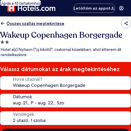
Ugrás a fő tartalomhoz
Letöltöm az appot
Összes szállás megtekintése
Wakeup Copenhagen Borgergade
2.0
csillagos
Hotel a(z) Nyhavn ("új kikötő", csatorna) közelében, ahol étterem áll
szálláshely
rendelkezésre
Válassz dátumokat az árak megtekintéséhez
Hová utaznál?
Dátumok
Vendégek