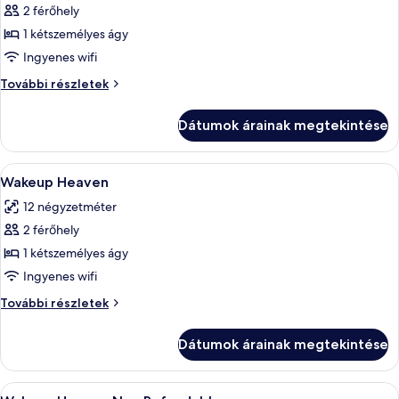
2 férőhely
összes
képének
1 kétszemélyes ágy
megtekintése:
Ingyenes wifi
Wakeup
Wakeup
További részletek
Sky
Sky
további
Dátumok árainak megtekintése
részletei
A
Egy modern szállodai szoba, melyben üv
16
Wakeup Heaven
következő
12 négyzetméter
szoba
2 férőhely
összes
képének
1 kétszemélyes ágy
megtekintése:
Ingyenes wifi
Wakeup
Wakeup
További részletek
Heaven
Heaven
további
Dátumok árainak megtekintése
részletei
A
Egy modern szállodai szoba, melyben üv
16