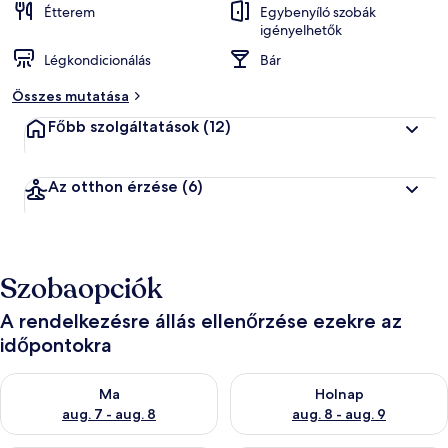
Étterem
Egybenyíló szobák
igényelhetők
Légkondicionálás
Bár
Összes mutatása
Főbb szolgáltatások
(12)
Az otthon érzése
(6)
Szobaopciók
A rendelkezésre állás ellenőrzése ezekre az
időpontokra
A ma esti rendelkezésre állás ellenőrzése: aug. 7 - aug. 8
A holnapi rendelkezésre állás e
Ma
Holnap
aug. 7 - aug. 8
aug. 8 - aug. 9