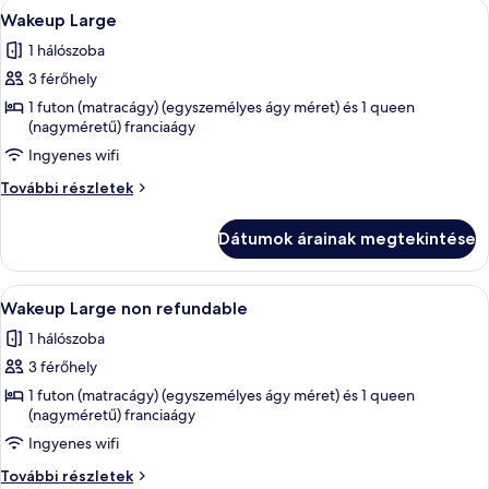
A
Egy egyszemélyes ágy fehér ágyneművel
6
Wakeup Large
következő
1 hálószoba
szoba
3 férőhely
összes
képének
1 futon (matracágy) (egyszemélyes ágy méret) és 1 queen
(nagyméretű) franciaágy
megtekintése:
Ingyenes wifi
Wakeup
Large
Wakeup
További részletek
Large
további
Dátumok árainak megtekintése
részletei
A
Egy egyszemélyes ágy fehér ágyneművel
6
Wakeup Large non refundable
következő
1 hálószoba
szoba
3 férőhely
összes
képének
1 futon (matracágy) (egyszemélyes ágy méret) és 1 queen
(nagyméretű) franciaágy
megtekintése:
Ingyenes wifi
Wakeup
Large
Wakeup
További részletek