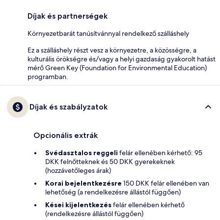
Díjak és partnerségek
Környezetbarát tanúsítvánnyal rendelkező szálláshely
Ez a szálláshely részt vesz a környezetre, a közösségre, a
kulturális örökségre és/vagy a helyi gazdaság gyakorolt hatást
mérő Green Key (Foundation for Environmental Education)
programban.
Díjak és szabályzatok
Opcionális extrák
Svédasztalos reggeli
felár ellenében kérhető: 95
DKK felnőtteknek és 50 DKK gyerekeknek
(hozzávetőleges árak)
Korai bejelentkezésre
150 DKK felár ellenében van
lehetőség (a rendelkezésre állástól függően)
Kései kijelentkezés
felár ellenében kérhető
(rendelkezésre állástól függően)