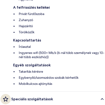
A felfrissülés kellékei
Privát fürdőszoba
Zuhanyzó
Hajszárító
Törölközők
Kapcsolattartás
Íróasztal
Ingyenes wifi (500+ Mb/s (6-nál több személynek vagy 10-
nél több eszközhöz))
Egyéb szolgáltatások
Takarítás kérésre
Egybenyíló/szomszédos szobák kérhetők
Mobilkulcsos ajtónyitás
Speciális szolgáltatások