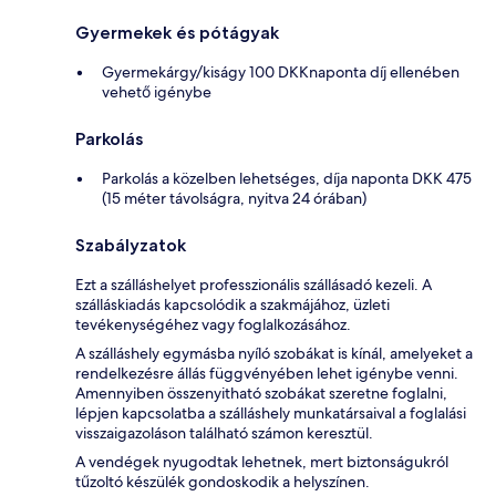
Gyermekek és pótágyak
Gyermekárgy/kiságy 100 DKKnaponta díj ellenében
vehető igénybe
Parkolás
Parkolás a közelben lehetséges, díja naponta DKK 475
(15 méter távolságra, nyitva 24 órában)
Szabályzatok
Ezt a szálláshelyet professzionális szállásadó kezeli. A
szálláskiadás kapcsolódik a szakmájához, üzleti
tevékenységéhez vagy foglalkozásához.
A szálláshely egymásba nyíló szobákat is kínál, amelyeket a
rendelkezésre állás függvényében lehet igénybe venni.
Amennyiben összenyitható szobákat szeretne foglalni,
lépjen kapcsolatba a szálláshely munkatársaival a foglalási
visszaigazoláson található számon keresztül.
A vendégek nyugodtak lehetnek, mert biztonságukról
tűzoltó készülék gondoskodik a helyszínen.