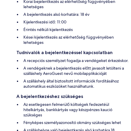
Korai bejelentkezés az elérhetőség függvényében
lehetséges
A bejelentkezés alsó korhatára: 18 év
Kijelentkezési idő: 11:00
Érintés nélküli kijelentkezés
Kései kijelentkezés az elérhetőség függvényében
lehetséges
Tudnivalók a bejelentkezéssel kapcsolatban
A recepciós személyzet fogadja a vendégeket érkezéskor.
A vendégeknek a bejelentkezés előtt javasolt letölteni a
szálláshely AeroGuest nevű mobilapplikációját
A szálláshely által biztosított információk fordításához
automatikus eszközöket használhatunk.
A bejelentkezéshez szükséges
Az esetlegesen felmerülő költségek fedezetéül
hitelkártyás, bankkártyás vagy készpénzes kaució
szükséges
Fényképes személyazonosító okmány szükséges lehet
A szálláshelyre való bejelentkezés alsó korhatára 18