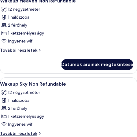
Wakeup Heaven Non Refundable
következő
12 négyzetméter
szoba
1 hálószoba
összes
képének
2 férőhely
megtekintése:
1 kétszemélyes ágy
Wakeup
Ingyenes wifi
Heaven
Wakeup
További részletek
Non
Heaven
Refundable
Non
Dátumok árainak megtekintése
Refundable
további
részletei
A
Egy modern szállodai szoba, melyben üv
9
Wakeup Sky Non Refundable
következő
12 négyzetméter
szoba
1 hálószoba
összes
képének
2 férőhely
megtekintése:
1 kétszemélyes ágy
Wakeup
Ingyenes wifi
Sky
Wakeup
További részletek
Non