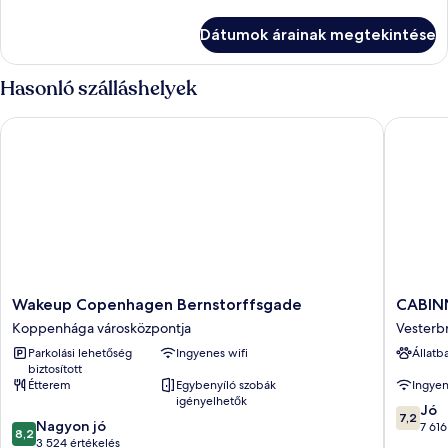
non
Large
non
refundable
Dátumok árainak megtekintése
refundable
további
részletei
Hasonló szálláshelyek
Wakeup Copenhagen Bernstorffsgade
CABINN
Wakeup
CABINN
Wakeup Copenhagen Bernstorffsgade
CABIN
Copenhagen
Copenh
Koppenhága városközpontja
Vesterb
Bernstorffsgade
Vesterb
Parkolási lehetőség
Ingyenes wifi
Állatb
Koppenhága
biztosított
városközpontja
Étterem
Egybenyíló szobák
Ingyen
igényelhetők
7.2
Jó
7,2
8.2
Nagyon jó
ennyiből
7 616
8,2
ennyiből:
3 524 értékelés
10,