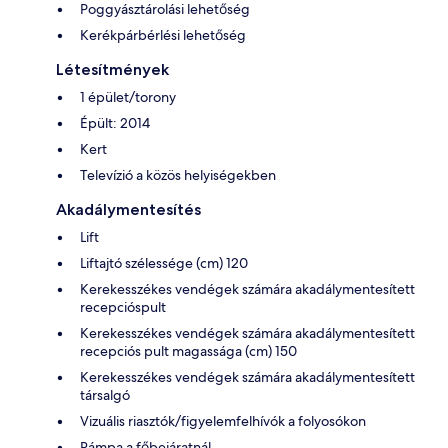
Poggyásztárolási lehetőség
Kerékpárbérlési lehetőség
Létesítmények
1 épület/torony
Épült: 2014
Kert
Televízió a közös helyiségekben
Akadálymentesítés
Lift
Liftajtó szélessége (cm) 120
Kerekesszékes vendégek számára akadálymentesített
recepcióspult
Kerekesszékes vendégek számára akadálymentesített
recepciós pult magassága (cm) 150
Kerekesszékes vendégek számára akadálymentesített
társalgó
Vizuális riasztók/figyelemfelhívók a folyosókon
Rámpa a főbejáratnál