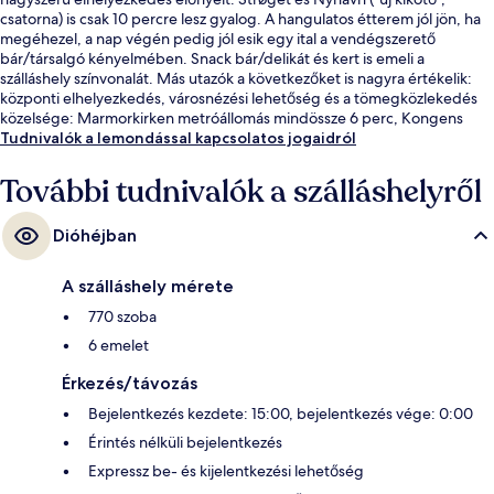
csatorna) is csak 10 percre lesz gyalog. A hangulatos étterem jól jön, ha
megéhezel, a nap végén pedig jól esik egy ital a vendégszerető
bár/társalgó kényelmében. Snack bár/delikát és kert is emeli a
szálláshely színvonalát. Más utazók a következőket is nagyra értékelik:
központi elhelyezkedés, városnézési lehetőség és a tömegközlekedés
közelsége: Marmorkirken metróállomás mindössze 6 perc, Kongens
Nytorv vasút- és metróállomás pedig 6 perc séta.
Tudnivalók a lemondással kapcsolatos jogaidról
További tudnivalók a szálláshelyről
Dióhéjban
A szálláshely mérete
770 szoba
6 emelet
Érkezés/távozás
Bejelentkezés kezdete: 15:00, bejelentkezés vége: 0:00
Érintés nélküli bejelentkezés
Expressz be- és kijelentkezési lehetőség