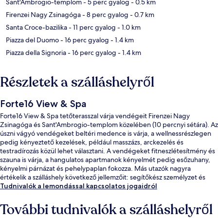
Sant'Ambrogio-templom
- 5 perc gyalog
- 0.5 km
Firenzei Nagy Zsinagóga
- 8 perc gyalog
- 0.7 km
Santa Croce-bazilika
- 11 perc gyalog
- 1.0 km
Piazza del Duomo
- 16 perc gyalog
- 1.4 km
Piazza della Signoria
- 16 perc gyalog
- 1.4 km
Részletek a szálláshelyről
Forte16 View & Spa
Forte16 View & Spa tetőterasszal várja vendégeit Firenzei Nagy
Zsinagóga és Sant'Ambrogio-templom közelében (10 percnyi sétára). Az
úszni vágyó vendégeket beltéri medence is várja, a wellnessrészlegen
pedig kényeztető kezelések, például masszázs, arckezelés és
testradírozás közül lehet választani. A vendégeket fitneszlétesítmény és
szauna is várja, a hangulatos apartmanok kényelmét pedig esőzuhany,
kényelmi párnázat és pehelypaplan fokozza. Más utazók nagyra
értékelik a szálláshely következő jellemzőit: segítőkész személyzet és
elhelyezkedés.
Tudnivalók a lemondással kapcsolatos jogaidról
További tudnivalók a szálláshelyről