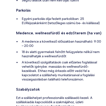
Segítő állatok után nem kell díjat fizetni
Parkolás
Egyéni parkolás díja fedett parkolóban: 25
EURéjszakánként (tetszőleges számú be- és kiállással)
Medence, wellnessfürdő és edzőterem (ha van)
A medence a következő időszakban használható: 9:00
– 20:00
18 év alatti gyermekek felnőtt felügyelete nélkül nem
használhatják a wellnessfürdőt
A következő szolgáltatások csak előzetes foglalással
vehetők igénybe: masszázs és wellnessfürdő-
kezelések. Ehhez még érkezés előtt vedd fel a
kapcsolatot a szálláshely munkatársaival a foglalási
visszaigazolásban található telefonszámon.
Szabályzatok
Ezt a szálláshelyet professzionális szállásadó kezeli. A
szálláskiadás kapcsolódik a szakmájához, üzleti