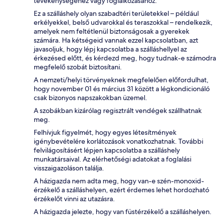
tevékenységéhez vagy foglalkozásához.
Ez a szálláshely olyan szabadtéri területekkel – például
erkélyekkel, belső udvarokkal és teraszokkal – rendelkezik,
amelyek nem feltétlenül biztonságosak a gyerekek
számára. Ha kétségeid vannak ezzel kapcsolatban, azt
javasoljuk, hogy lépj kapcsolatba a szálláshellyel az
érkezésed előtt, és kérdezd meg, hogy tudnak-e számodra
megfelelő szobát biztosítani.
A nemzeti/helyi törvényeknek megfelelően előfordulhat,
hogy november 01 és március 31 között a légkondicionáló
csak bizonyos napszakokban üzemel.
A szobákban kizárólag regisztrált vendégek szállhatnak
meg.
Felhívjuk figyelmét, hogy egyes létesítmények
igénybevételére korlátozások vonatkozhatnak. További
felvilágosításért lépjen kapcsolatba a szálláshely
munkatársaival. Az elérhetőségi adatokat a foglalási
visszaigazoláson találja.
A házigazda nem adta meg, hogy van-e szén-monoxid-
érzékelő a szálláshelyen, ezért érdemes lehet hordozható
érzékelőt vinni az utazásra.
A házigazda jelezte, hogy van füstérzékelő a szálláshelyen.