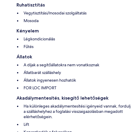
Ruhatisztítás
Vegytisztítási/mosodai szolgáltatás
Mosoda
Kényelem
Légkondicionálás
Fűtés
Állatok
A díjak a segítőállatokra nem vonatkoznak
Állatbarát szálláshely
Állatok ingyenesen hozhatók
FOR LOC IMPORT
Akadálymentesítés, kisegítő lehetőségek
Ha különleges akadálymentesítési igényeid vannak, fordulj
a szálláshelyhez a foglalási visszaigazolásban megadott
elérhetőségein.
Lift
Kapaszkodók a folyosókon