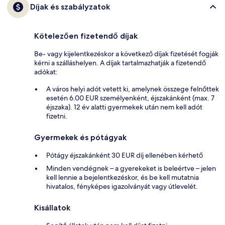
Díjak és szabályzatok
Kötelezően fizetendő díjak
Be- vagy kijelentkezéskor a következő díjak fizetését fogják
kérni a szálláshelyen. A díjak tartalmazhatják a fizetendő
adókat:
A város helyi adót vetett ki, amelynek összege felnőttek
esetén 6.00 EUR személyenként, éjszakánként (max. 7
éjszaka). 12 év alatti gyermekek után nem kell adót
fizetni.
Gyermekek és pótágyak
Pótágy éjszakánként 30 EUR díj ellenében kérhető
Minden vendégnek – a gyerekeket is beleértve – jelen
kell lennie a bejelentkezéskor, és be kell mutatnia
hivatalos, fényképes igazolványát vagy útlevelét.
Kisállatok