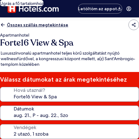
Ugrás a fő tartalomhoz
Letöltöm az appot
Összes szállás megtekintése
Apartmanhotel
Forte16 View & Spa
Luxusszínvonalú apartmanhotel teljes körű szolgáltatást nyújtó
wellnessfürdővel, a kongresszusi központ mellett, a(z) Sant'Ambrogio-
templom közelében
Válassz dátumokat az árak megtekintéséhez
Hová utaznál?
Dátumok
Vendégek