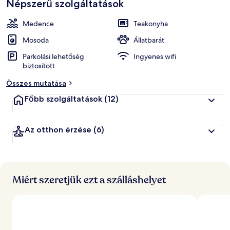
Népszerű szolgáltatások
t
imádják
a
z
Medence
Teakonyha
ó
k
Mosoda
Állatbarát
Parkolási lehetőség
Ingyenes wifi
á
biztosított
l
t
Összes mutatása
a
l
Főbb szolgáltatások
(12)
l
e
Az otthon érzése
(6)
g
j
o
b
b
Miért szeretjük ezt a szálláshelyet
r
a
é
r
t