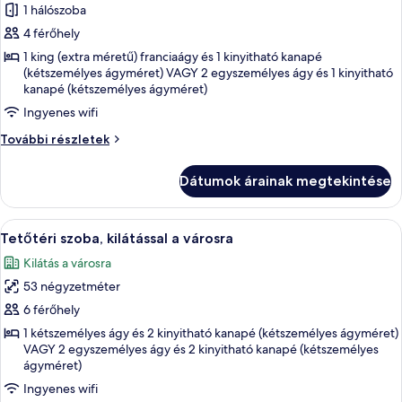
képének
1 hálószoba
megtekintése:
4 férőhely
Panorámás
1 king (extra méretű) franciaágy és 1 kinyitható kanapé
lakosztály,
(kétszemélyes ágyméret) VAGY 2 egyszemélyes ágy és 1 kinyitható
kanapé (kétszemélyes ágyméret)
terasz,
kilátással
Ingyenes wifi
a
Panorámás
További részletek
városra
lakosztály,
terasz,
Dátumok árainak megtekintése
kilátással
a
városra
A
Egy modern szállodai szoba, melyben f
10
további
Tetőtéri szoba, kilátással a városra
következő
részletei
Kilátás a városra
szoba
53 négyzetméter
összes
képének
6 férőhely
megtekintése:
1 kétszemélyes ágy és 2 kinyitható kanapé (kétszemélyes ágyméret)
VAGY 2 egyszemélyes ágy és 2 kinyitható kanapé (kétszemélyes
Tetőtéri
ágyméret)
szoba,
Ingyenes wifi
kilátással