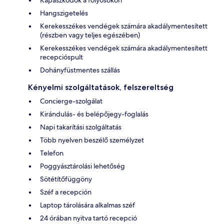
Hangszigetelés
Kerekesszékes vendégek számára akadálymentesített
(részben vagy teljes egészében)
Kerekesszékes vendégek számára akadálymentesített
recepcióspult
Dohányfüstmentes szállás
Kényelmi szolgáltatások, felszereltség
Concierge-szolgálat
Kirándulás- és belépőjegy-foglalás
Napi takarítási szolgáltatás
Több nyelven beszélő személyzet
Telefon
Poggyásztárolási lehetőség
Sötétítőfüggöny
Széf a recepción
Laptop tárolására alkalmas széf
24 órában nyitva tartó recepció