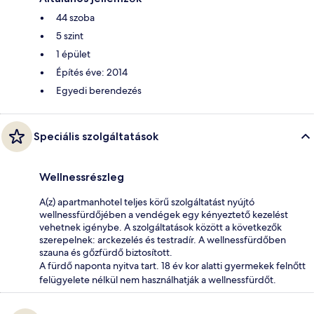
44 szoba
5 szint
1 épület
Építés éve: 2014
Egyedi berendezés
Speciális szolgáltatások
Wellnessrészleg
A(z) apartmanhotel teljes körű szolgáltatást nyújtó
wellnessfürdőjében a vendégek egy kényeztető kezelést
vehetnek igénybe. A szolgáltatások között a következők
szerepelnek: arckezelés és testradír. A wellnessfürdőben
szauna és gőzfürdő biztosított.
A fürdő naponta nyitva tart. 18 év kor alatti gyermekek felnőtt
felügyelete nélkül nem használhatják a wellnessfürdőt.