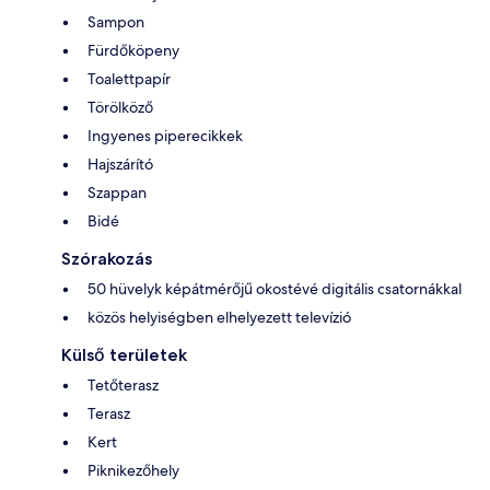
Sampon
Fürdőköpeny
Toalettpapír
Törölköző
Ingyenes piperecikkek
Hajszárító
Szappan
Bidé
Szórakozás
50 hüvelyk képátmérőjű okostévé digitális csatornákkal
közös helyiségben elhelyezett televízió
Külső területek
Tetőterasz
Terasz
Kert
Piknikezőhely