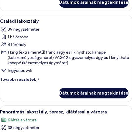
Dátumok árainak megtekintése
részletei
A
Családi lakosztály | Prémium ágynemű
5
Családi lakosztály
következő
39 négyzetméter
szoba
1 hálószoba
összes
képének
4 férőhely
megtekintése:
1 king (extra méretű) franciaágy és 1 kinyitható kanapé
(kétszemélyes ágyméret) VAGY 2 egyszemélyes ágy és 1 kinyitható
Családi
kanapé (kétszemélyes ágyméret)
lakosztály
Ingyenes wifi
Családi
További részletek
lakosztály
további
Dátumok árainak megtekintése
részletei
A
Egy modern nappali, melyben egy kör a
6
Panorámás lakosztály, terasz, kilátással a városra
következő
Kilátás a városra
szoba
38 négyzetméter
összes