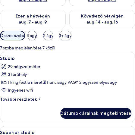
A mostani hétvégi rendelkezésre állás ellenőrzése: aug. 7 - aug
A következő hétvégi rendelkezé
Ezen a hétvégén
Következő hétvégén
aug. 7 - aug. 9
aug. 14 - aug. 16
Szobákhoz
Összes szoba
1 ágy
2 ágy
3+ ágy
rendelkezésre
álló
7 szoba megjelenítése 7 közül
szűrők
A
Egy szállodai szoba, amelyben található
6
Stúdió
következő
29 négyzetméter
szoba
3 férőhely
összes
képének
1 king (extra méretű) franciaágy VAGY 2 egyszemélyes ágy
megtekintése:
Ingyenes wifi
Stúdió
Stúdió
További részletek
további
részletei
Dátumok árainak megtekintése
A
Egy modern szállodai szoba, amelyben 
3
Superior stúdió