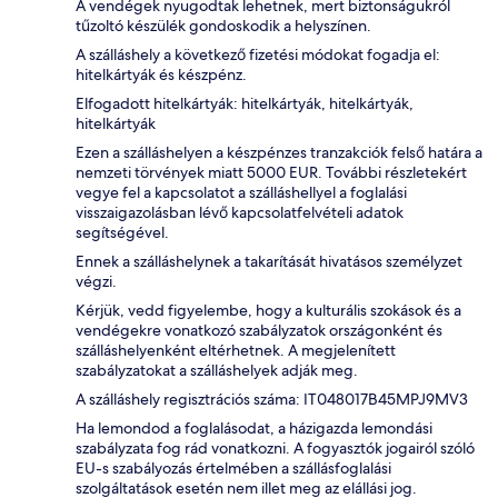
A vendégek nyugodtak lehetnek, mert biztonságukról
tűzoltó készülék gondoskodik a helyszínen.
A szálláshely a következő fizetési módokat fogadja el:
hitelkártyák és készpénz.
Elfogadott hitelkártyák: hitelkártyák, hitelkártyák,
hitelkártyák
Ezen a szálláshelyen a készpénzes tranzakciók felső határa a
nemzeti törvények miatt 5000 EUR. További részletekért
vegye fel a kapcsolatot a szálláshellyel a foglalási
visszaigazolásban lévő kapcsolatfelvételi adatok
segítségével.
Ennek a szálláshelynek a takarítását hivatásos személyzet
végzi.
Kérjük, vedd figyelembe, hogy a kulturális szokások és a
vendégekre vonatkozó szabályzatok országonként és
szálláshelyenként eltérhetnek. A megjelenített
szabályzatokat a szálláshelyek adják meg.
A szálláshely regisztrációs száma: IT048017B45MPJ9MV3
Ha lemondod a foglalásodat, a házigazda lemondási
szabályzata fog rád vonatkozni. A fogyasztók jogairól szóló
EU-s szabályozás értelmében a szállásfoglalási
szolgáltatások esetén nem illet meg az elállási jog.