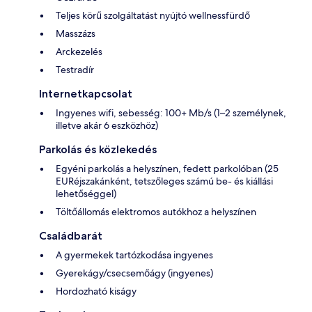
Teljes körű szolgáltatást nyújtó wellnessfürdő
Masszázs
Arckezelés
Testradír
Internetkapcsolat
Ingyenes wifi, sebesség: 100+ Mb/s (1–2 személynek,
illetve akár 6 eszközhöz)
Parkolás és közlekedés
Egyéni parkolás a helyszínen, fedett parkolóban (25
EURéjszakánként, tetszőleges számú be- és kiállási
lehetőséggel)
Töltőállomás elektromos autókhoz a helyszínen
Családbarát
A gyermekek tartózkodása ingyenes
Gyerekágy/csecsemőágy (ingyenes)
Hordozható kiságy