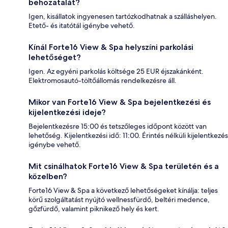
behozatalát?
Igen, kisállatok ingyenesen tartózkodhatnak a szálláshelyen.
Etető- és itatótál igénybe vehető.
Kínál Forte16 View & Spa helyszíni parkolási
lehetőséget?
Igen. Az egyéni parkolás költsége 25 EUR éjszakánként.
Elektromosautó-töltőállomás rendelkezésre áll.
Mikor van Forte16 View & Spa bejelentkezési és
kijelentkezési ideje?
Bejelentkezésre 15:00 és tetszőleges időpont között van
lehetőség. Kijelentkezési idő: 11:00. Érintés nélküli kijelentkezés
igénybe vehető.
Mit csinálhatok Forte16 View & Spa területén és a
közelben?
Forte16 View & Spa a következő lehetőségeket kínálja: teljes
körű szolgáltatást nyújtó wellnessfürdő, beltéri medence,
gőzfürdő, valamint piknikező hely és kert.