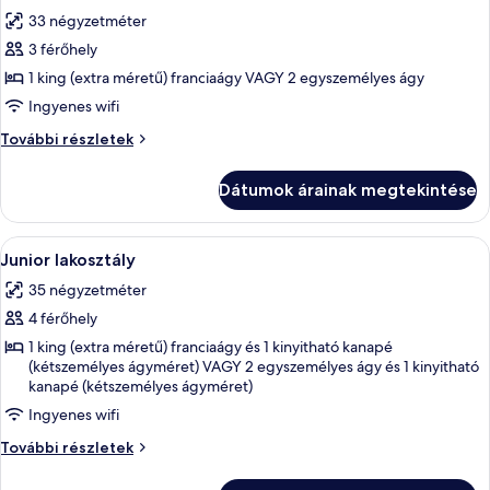
következő
33 négyzetméter
szoba
3 férőhely
összes
képének
1 king (extra méretű) franciaágy VAGY 2 egyszemélyes ágy
megtekintése:
Ingyenes wifi
Superior
Superior
További részletek
stúdió
stúdió
további
Dátumok árainak megtekintése
részletei
A
Egy modern szállodai szoba, amelyben 
7
Junior lakosztály
következő
35 négyzetméter
szoba
4 férőhely
összes
képének
1 king (extra méretű) franciaágy és 1 kinyitható kanapé
(kétszemélyes ágyméret) VAGY 2 egyszemélyes ágy és 1 kinyitható
megtekintése:
kanapé (kétszemélyes ágyméret)
Junior
Ingyenes wifi
lakosztály
Junior
További részletek
lakosztály
további