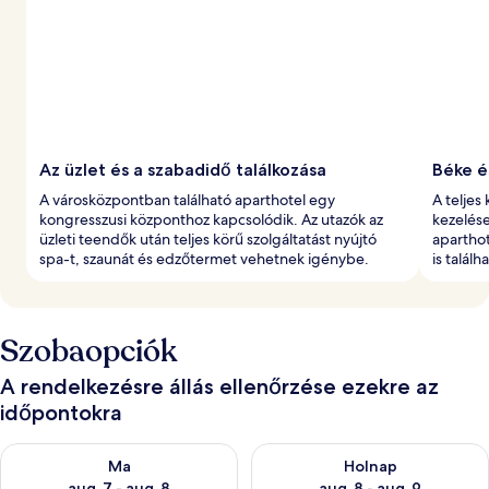
é
k
e
l
t
Az üzlet és a szabadidő találkozása
Béke é
A városközpontban található aparthotel egy
A teljes
kongresszusi központhoz kapcsolódik. Az utazók az
kezelése
üzleti teendők után teljes körű szolgáltatást nyújtó
aparthot
spa-t, szaunát és edzőtermet vehetnek igénybe.
is találh
Szobaopciók
A rendelkezésre állás ellenőrzése ezekre az
időpontokra
A ma esti rendelkezésre állás ellenőrzése: aug. 7 - aug. 8
A holnapi rendelkezésre állás e
Ma
Holnap
aug. 7 - aug. 8
aug. 8 - aug. 9