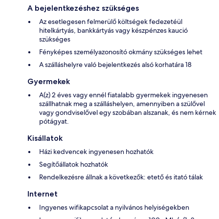
A bejelentkezéshez szükséges
Az esetlegesen felmerülő költségek fedezetéül
hitelkártyás, bankkártyás vagy készpénzes kaució
szükséges
Fényképes személyazonosító okmány szükséges lehet
A szálláshelyre való bejelentkezés alsó korhatára 18
Gyermekek
A(z) 2 éves vagy ennél fiatalabb gyermekek ingyenesen
szállhatnak meg a szálláshelyen, amennyiben a szülővel
vagy gondviselővel egy szobában alszanak, és nem kérnek
pótágyat.
Kisállatok
Házi kedvencek ingyenesen hozhatók
Segítőállatok hozhatók
Rendelkezésre állnak a következők: etető és itató tálak
Internet
Ingyenes wifikapcsolat a nyilvános helyiségekben