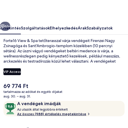
képgalériája
őző
Következő
61+
Áttekintés
Szolgáltatások
Elhelyezkedés
Árak
Szabályzatok
Forte16 View & Spa tetőterasszal várja vendégeit Firenzei Nagy
Zsinagóga és Sant'Ambrogio-templom közelében (10 percnyi
sétára). Az úszni vágyó vendégeket beltéri medence is várja, a
wellnessrészlegen pedig kényeztető kezelések, például masszázs,
arckezelés és testradírozás közül lehet választani. A vendégeket
fitneszlétesítmény és szauna is várja, a hangulatos apartmanok
kényelmét pedig esőzuhany, kényelmi párnázat és pehelypaplan
VIP Access
fokozza. Más utazók nagyra értékelik a szálláshely következő
jellemzőit: segítőkész személyzet és elhelyezkedés.
A
69 774 Ft
Beltéri medence, nyitva 9:00 és 20:0
jelenlegi
tartalmazza az adókat és egyéb díjakat
ár
aug. 30. – aug. 31.
69 774 Ft
Értékelések
9,6
A vendégek imádják
A
ennyiből:
Az utazók által legjobbra értékelt
z
Az összes (988) értékelés megtekintése
10,
A
u
vendégek