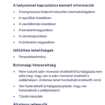
A helyszínnel kapcsolatos kiemelt információk
A kongresszusi központ közvetlen szomszédságában
A repülőtér közelében
A vasútállomás közelében
A bevásárlónegyedben
A városközpontban
A történelmi negyedben
Időtöltési lehetőségek
Fitneszlétesítmény
Biztonsági felszereltség
Nem tudunk szén-monoxid-érzékelőről (a házigazda nem
adta meg, hogy van-e szén-monoxid-érzékelő a
szálláshelyen; érdemes lehet hordozható érzékelőt vinni)
Van füstérzékelő (a házigazda jelezte, hogy van
füstérzékelő a szálláshelyen)
Tűzoltó készülék
Általános jellemzők