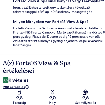
Forte16 View & Spa kínál konyhát vagy teakonyhát?
Igen, a szálláshoz tartozik egy teakonyha a következő
felszereltséggel: főzőlap, hűtőszekrény, mosogatógép.
Milyen környéken van Forte16 View & Spa?
Forte16 View & Spa Santissima Annunziata területén található.
Firenze (FIR-Firenze Campo di Marte vasútállomás) mindössze 9
perc gyalog, Piazza del Duomo pedig 16 perc sétára van tőle.
Az utazók szerint a környék gyalog bejárható, és jók a vásárlási
lehetőségek.
A(z) Forte16 View & Spa
Értékelések
értékelései
Kivételes
9,6
988 értékelés
9,8
9,0
9,6
Tisztaság
Hely
Személyzet és