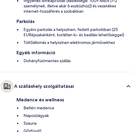
Ingyenes wifikapcsolat (sebessége: 100+ Mb/s (1–2
személynek, illetve akár 6 eszközhöz)) és vezetékes
internet-hozzáférés a szobákban
Parkolás
Egyéni parkolás a helyszínen, fedett parkolóban (25
EURéjszakánként, korlátlan ki- és beállási lehetőséggel)
Töltőállomás a helyszínen elektromos járművekhez
Egyéb információ
Dohányfüstmentes szállás
A szálláshely szolgáltatásai
Medence és wellness
Beltéri medence
Napozóágyak
Szauna
Gőzfürdő