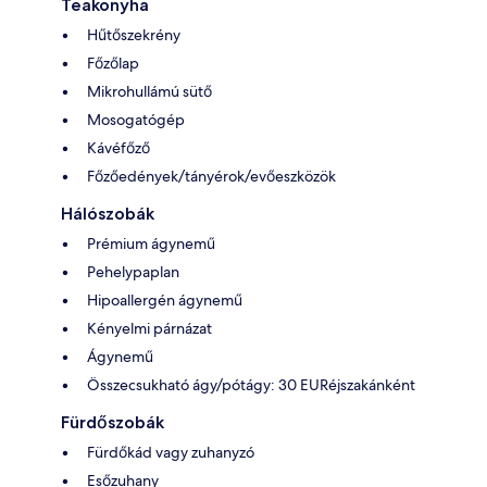
Teakonyha
Hűtőszekrény
Főzőlap
Mikrohullámú sütő
Mosogatógép
Kávéfőző
Főzőedények/tányérok/evőeszközök
Hálószobák
Prémium ágynemű
Pehelypaplan
Hipoallergén ágynemű
Kényelmi párnázat
Ágynemű
Összecsukható ágy/pótágy: 30 EURéjszakánként
Fürdőszobák
Fürdőkád vagy zuhanyzó
Esőzuhany