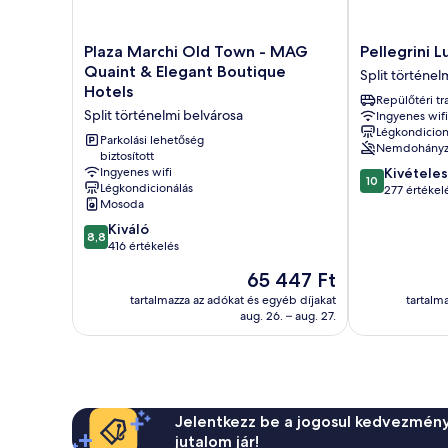
Plaza
Pellegrini
Plaza Marchi Old Town - MAG
Pellegrini 
Marchi
Luxury
Quaint & Elegant Boutique
Split történel
Old
Rooms
Hotels
Repülőtéri tr
Town
Split
Split történelmi belvárosa
Ingyenes wifi
-
történelmi
Légkondicion
MAG
belvárosa
Parkolási lehetőség
Nemdohány
Quaint
biztosított
10.0
Ingyenes wifi
Kivételes
&
10
Légkondicionálás
ennyiből:
277 értékel
Elegant
Mosoda
10,
Boutique
Kivételes,
8.8
Hotels
Kiváló
8,8
277
ennyiből:
Split
416 értékelés
értékelés
10,
történelmi
Az
65 447 Ft
Kiváló,
belvárosa
ár
416
tartalmazza az adókat és egyéb díjakat
tartalm
65 447 Ft
aug. 26. – aug. 27.
értékelés
Jelentkezz be a jogosul kedvezmény
jutalom jár!