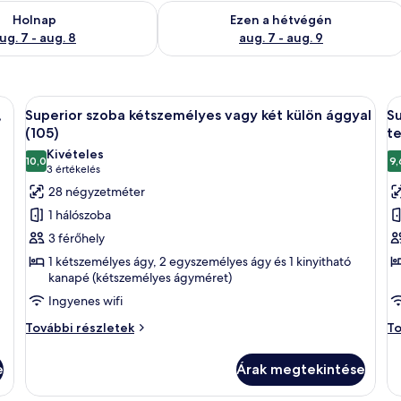
g. 7
elkezésre állás ellenőrzése: aug. 7 - aug. 8
A mostani hétvégi rendelkezésre állás 
Holnap
Ezen a hétvégén
ug. 7 - aug. 8
aug. 7 - aug. 9
két külön ággyal, kilátással a városra (106) | Kilátás a szobából
A
Superior szoba kétszemélyes vagy két
A
9
,
Superior szoba kétszemélyes vagy két külön ággyal
Su
következő
k
(105)
te
szoba
s
Kivételes
10,0
9,
összes
ö
10-ből 10,0
(3
3 értékelés
képének
k
értékelés)
28 négyzetméter
megtekintése:
m
1 hálószoba
Superior
S
3 férőhely
szoba
s
1 kétszemélyes ágy, 2 egyszemélyes ágy és 1 kinyitható
kétszemélyes
k
kanapé (kétszemélyes ágyméret)
vagy
v
Ingyenes wifi
két
k
Superior
Su
További részletek
To
külön
k
szoba
sz
ággyal
á
kétszemélyes
ké
e
Árak megtekintése
(105)
t
vagy
va
két
(
ké