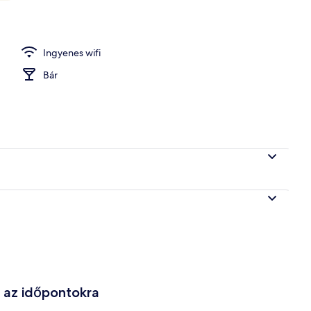
 bejárata
Ingyenes wifi
Bár
e az időpontokra