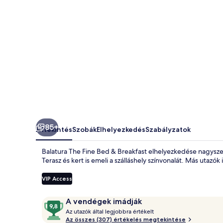
képgalériája
85+
Áttekintés
Szobák
Elhelyezkedés
Szabályzatok
Balatura The Fine Bed & Breakfast elhelyezkedése nagyszerű,
Terasz és kert is emeli a szálláshely színvonalát. Más utazó
VIP Access
Értékelések
9,8
A vendégek imádják
A
ennyiből:
Az utazók által legjobbra értékelt
z
Az összes (307) értékelés megtekintése
10,