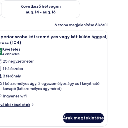
ellenőrzése: aug. 7 - aug. 9
A következő hétvégi rendelkezésre állás ellenőrzése: aug. 14 -
Következő hétvégén
aug. 14 - aug. 16
6 szoba megjelenítése 6 közül
 külön ággyal (105) | Prémium ágynemű, memóriahabos ágy, minibár és széf 
Egy terrakotta csempékkel borított erkély, egy
15
perior szoba kétszemélyes vagy két külön ággyal,
övetkező
rasz (104)
zoba
Kivételes
6
sszes
10-ből 9,6
(4
4 értékelés
épének
értékelés)
25 négyzetméter
egtekintése:
1 hálószoba
uperior
3 férőhely
zoba
1 kétszemélyes ágy, 2 egyszemélyes ágy és 1 kinyitható
étszemélyes
kanapé (kétszemélyes ágyméret)
agy
Ingyenes wifi
ét
perior
vábbi részletek
ülön
oba
ggyal,
tszemélyes
Árak megtekintése
erasz
gy
104)
t