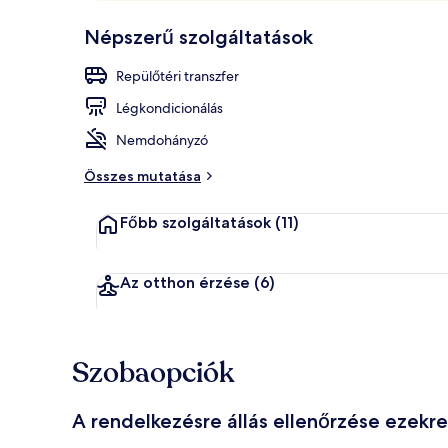
A
A szálláshely
u
Népszerű szolgáltatások
vendégek
t
imádják
a
Repülőtéri transzfer
z
ó
Légkondicionálás
k
Nemdohányzó
á
l
Összes mutatása
t
a
Főbb szolgáltatások
(11)
l
l
e
Az otthon érzése
(6)
g
j
o
b
Szobaopciók
b
r
a
A rendelkezésre állás ellenőrzése ezekr
é