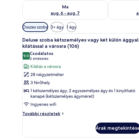
A ma esti rendelkezésre állás ellenőrzése: aug. 6 - au
A holnapi rend
r
Ma
t
aug. 6 - aug. 7
a
é
k
Szobákhoz
e
Összes szoba
3+ ágy
1 ágy
rendelkezésre
l
A
Deluxe szoba kétszemélyes vagy 
álló
t
8
Deluxe szoba kétszemélyes vagy két külön ággyal
következő
szűrők
kilátással a városra (106)
szoba
Csodálatos
9,0
összes
10-ből 9,0
(2
2 értékelés
képének
értékelés)
Kilátás a városra
megtekintése:
28 négyzetméter
Deluxe
3 férőhely
szoba
1 kétszemélyes ágy, 2 egyszemélyes ágy és 1 kinyitható
kétszemélyes
kanapé (kétszemélyes ágyméret)
vagy
Ingyenes wifi
két
Deluxe
További részletek
külön
szoba
ággyal,
kétszemélyes
Árak megtekintés
kilátással
vagy
a
két