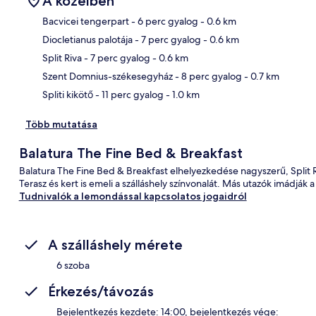
A közelben
Bacvicei tengerpart
- 6 perc gyalog
- 0.6 km
Diocletianus palotája
- 7 perc gyalog
- 0.6 km
Tér
Split Riva
- 7 perc gyalog
- 0.6 km
Szent Domnius-székesegyház
- 8 perc gyalog
- 0.7 km
Spliti kikötő
- 11 perc gyalog
- 1.0 km
Több mutatása
Balatura The Fine Bed & Breakfast
Balatura The Fine Bed & Breakfast elhelyezkedése nagyszerű, Split Ri
Terasz és kert is emeli a szálláshely színvonalát. Más utazók imádják 
Tudnivalók a lemondással kapcsolatos jogaidról
A szálláshely mérete
6 szoba
Érkezés/távozás
Bejelentkezés kezdete: 14:00, bejelentkezés vége: