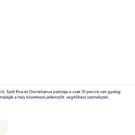
A szálláshel
 Split Riva és Diocletianus palotája is csak 10 percre van gyalog.
k imádják a hely következó jellemzőit: segítőkész személyzet.
A szálláshely