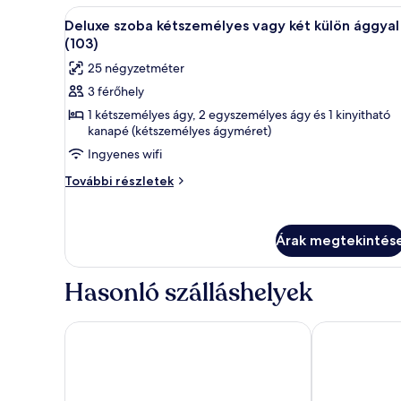
külön
városra
A
Deluxe szoba kétszemélyes vag
12
ággyal,
Deluxe szoba kétszemélyes vagy két külön ággyal
(106)
következő
kilátással
(103)
a
szoba
25 négyzetméter
városra
összes
(106)
3 férőhely
képének
további
1 kétszemélyes ágy, 2 egyszemélyes ágy és 1 kinyitható
megtekintése:
részletei
kanapé (kétszemélyes ágyméret)
Deluxe
Ingyenes wifi
szoba
kétszemélyes
Deluxe
További részletek
szoba
vagy
kétszemélyes
két
vagy
külön
Árak megtekintés
két
ággyal
külön
ággyal
(103)
Hasonló szálláshelyek
(103)
további
részletei
Plaza Marchi Old Town - MAG Quaint & Elegant Bou
Pellegrini Lu