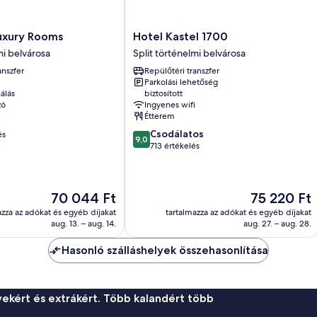
Hotel
Luxury Rooms
Hotel Kastel 1700
Kastel
mi belvárosa
Split történelmi belvárosa
1700
anszfer
Repülőtéri transzfer
Split
Parkolási lehetőség
történelmi
álás
biztosított
belvárosa
zó
Ingyenes wifi
Étterem
9.0
Csodálatos
és
9,0
ennyiből:
713 értékelés
10,
Csodálatos,
713
Az
Az
70 044 Ft
75 220 Ft
értékelés
ár
ár
azza az adókat és egyéb díjakat
tartalmazza az adókat és egyéb díjakat
70 044 Ft
75 220 Ft
aug. 13. – aug. 14.
aug. 27. – aug. 28.
Hasonló szálláshelyek összehasonlítása
ekért és extrákért. Több kalandért több