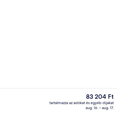
y homlokzata – este/éjszaka
Deluxe szoba kétszemélyes vagy két 
A
83 204 Ft
jelenlegi
tartalmazza az adókat és egyéb díjakat
ár
aug. 16. – aug. 17.
 bejárata
Deluxe szoba kétszemélyes vagy két 
83 204 Ft