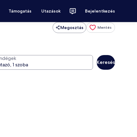
Támogatás
Utazások
Bejelentkezés
Megosztás
Mentés
ndégek
Keresés