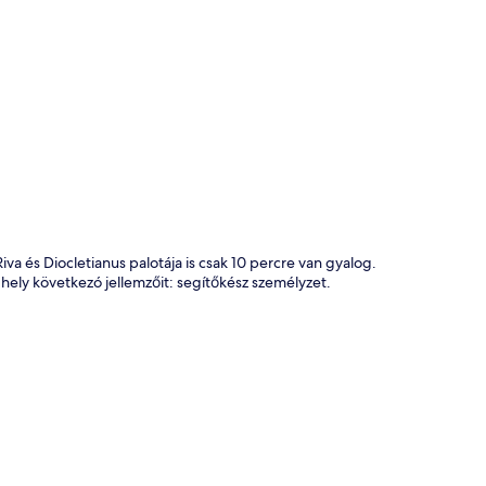
kép
va és Diocletianus palotája is csak 10 percre van gyalog.
a hely következó jellemzőit: segítőkész személyzet.