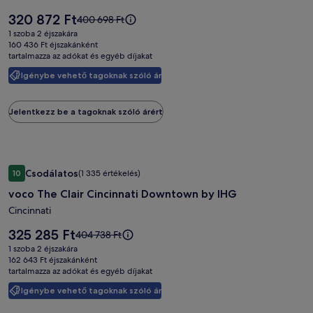
képgalériája
Az
320 872 Ft
Az
400 698 Ft
ár
ár
1 szoba 2 éjszakára
320 872 Ft
400 698 Ft
160 436 Ft éjszakánként
tartalmazza az adókat és egyéb díjakat
volt,
lásd
Igénybe vehető tagoknak szóló ár
a
további
információkat
Jelentkezz be a tagoknak szóló árért
a
teljes
árról.
voco
voco The Clair Cincinnati Downtown by IHG
Csodálatos
10
(1 335 értékelés)
The
10 ennyiből: 9.2, Csodálatos, (1 335 értékelés)
voco The Clair Cincinnati Downtown by IHG
Clair
Cincinnati
Cincinnati
Downtown
Az
325 285 Ft
Az
404 738 Ft
by
ár
ár
1 szoba 2 éjszakára
325 285 Ft
IHG
404 738 Ft
162 643 Ft éjszakánként
tartalmazza az adókat és egyéb díjakat
volt,
képgalériája
lásd
Igénybe vehető tagoknak szóló ár
a
további