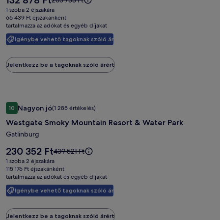
132 878 Ft
265 755 Ft
Center
ár
ár
1 szoba 2 éjszakára
132 878 Ft
képgalériája
265 755 Ft
66 439 Ft éjszakánként
tartalmazza az adókat és egyéb díjakat
volt,
lásd
Igénybe vehető tagoknak szóló ár
a
további
információkat
Jelentkezz be a tagoknak szóló árért
a
teljes
árról.
Westgate
Westgate Smoky Mountain Resort & Water Park
Nagyon jó
10
(1 285 értékelés)
Smoky
10 ennyiből: 8.4, Nagyon jó, (1 285 értékelés)
Westgate Smoky Mountain Resort & Water Park
Mountain
Resort
Gatlinburg
&
Az
230 352 Ft
Az
439 521 Ft
Water
ár
ár
1 szoba 2 éjszakára
230 352 Ft
Park
439 521 Ft
115 176 Ft éjszakánként
tartalmazza az adókat és egyéb díjakat
volt,
képgalériája
lásd
Igénybe vehető tagoknak szóló ár
a
további
információkat
Jelentkezz be a tagoknak szóló árért