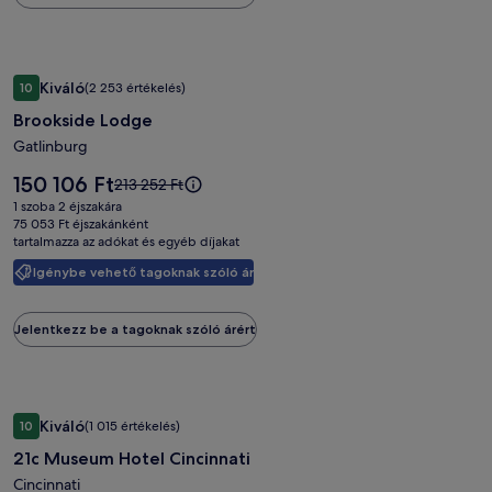
a
teljes
árról.
Brookside
Brookside Lodge
Kiváló
10
(2 253 értékelés)
Lodge
10 ennyiből: 8.6, Kiváló, (2 253 értékelés)
Brookside Lodge
képgalériája
Gatlinburg
Az
150 106 Ft
Az
213 252 Ft
ár
ár
1 szoba 2 éjszakára
150 106 Ft
213 252 Ft
75 053 Ft éjszakánként
tartalmazza az adókat és egyéb díjakat
volt,
lásd
Igénybe vehető tagoknak szóló ár
a
további
információkat
Jelentkezz be a tagoknak szóló árért
a
teljes
árról.
21c
21c Museum Hotel Cincinnati
Kiváló
10
(1 015 értékelés)
Museum
10 ennyiből: 8.6, Kiváló, (1 015 értékelés)
21c Museum Hotel Cincinnati
Hotel
Cincinnati
Cincinnati