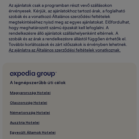
Az ajánlatok csak a programban részt vevő szállásokon
érvényesek. Kérjük, az ajánlatokhoz tartozó árak, a foglalható
szobák és a vonatkozó Általános szerződési feltételek
megtekintéséhez nyisd meg az egyes ajánlatokat. Előfordulhat,
hogy meghatározott számú éjszakát kell lefoglalni. A
rendelkezésre álló ajánlatok szálláshelyenként eltérnek. A
szobák és az árak a rendelkezésre állástól függően érhetők el.
További korlátozások és zárt időszakok is érvényben lehetnek.
Új
Az ajánlatra az Általános szerződési feltételek vonatkoznak.
ablakban
nyílik
meg
A legnépszerűbb úti célok
Magyarország Hotelei
Olaszország Hotelei
Németország Hotelei
Ausztria Hotelei
Egyesült Államok Hotelei