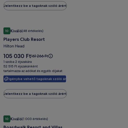
információkat
Jelentkezz be a tagoknak szóló árért
a
teljes
árról.
Players
Players Club Resort
Kiváló
10
(48 értékelés)
Club
10 ennyiből: 8.8, Kiváló, (48 értékelés)
Players Club Resort
Resort
képgalériája
Hilton Head
Az
105 030 Ft
Az
161 266 Ft
ár
ár
1 szoba 2 éjszakára
105 030 Ft
161 266 Ft
52 515 Ft éjszakánként
tartalmazza az adókat és egyéb díjakat
volt,
lásd
Igénybe vehető tagoknak szóló ár
a
további
információkat
Jelentkezz be a tagoknak szóló árért
a
teljes
árról.
Boardwalk
Boardwalk Resort and Villas
Kiváló
10
(1 003 értékelés)
Resort
10 ennyiből: 8.8, Kiváló, (1 003 értékelés)
Boardwalk Resort and Villas