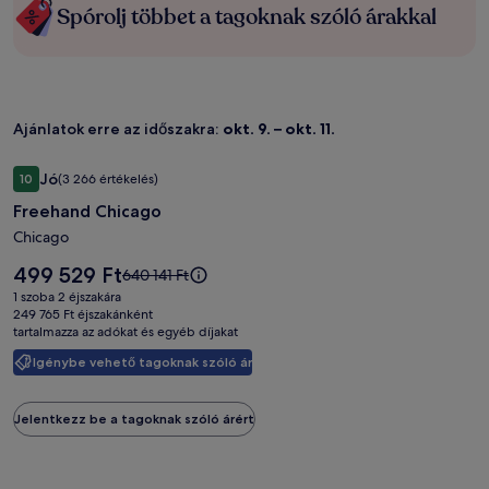
Spórolj többet a tagoknak szóló árakkal
Ajánlatok erre az időszakra:
okt. 9. – okt. 11.
Freehand
Freehand Chicago
Jó
10
(3 266 értékelés)
Chicago
10 ennyiből: 7.8, Jó, (3 266 értékelés)
Freehand Chicago
képgalériája
Chicago
Az
499 529 Ft
Az
640 141 Ft
ár
ár
1 szoba 2 éjszakára
499 529 Ft
640 141 Ft
249 765 Ft éjszakánként
tartalmazza az adókat és egyéb díjakat
volt,
lásd
Igénybe vehető tagoknak szóló ár
a
további
információkat
Jelentkezz be a tagoknak szóló árért
a
teljes
árról.