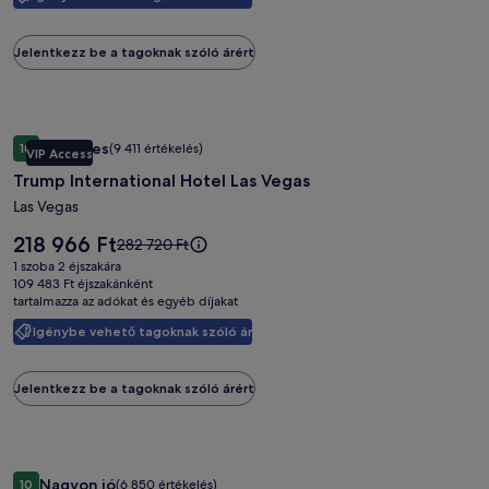
a
további
információkat
Jelentkezz be a tagoknak szóló árért
a
teljes
árról.
Trump
Trump International Hotel Las Vegas
Kivételes
10
(9 411 értékelés)
VIP Access
International
10 ennyiből: 9.4, Kivételes, (9 411 értékelés)
Trump International Hotel Las Vegas
Hotel
Las
Las Vegas
Vegas
Az
218 966 Ft
Az
282 720 Ft
képgalériája
ár
ár
1 szoba 2 éjszakára
218 966 Ft
282 720 Ft
109 483 Ft éjszakánként
tartalmazza az adókat és egyéb díjakat
volt,
lásd
Igénybe vehető tagoknak szóló ár
a
további
információkat
Jelentkezz be a tagoknak szóló árért
a
teljes
árról.
Westgate
Westgate Las Vegas Resort & Casino
Nagyon jó
10
(6 850 értékelés)