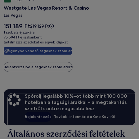
Las
10 ennyiből: 8.2, Nagyon jó, (6 850 értékelés)
Westgate Las Vegas Resort & Casino
Vegas
Resort
Las Vegas
&
Az
151 189 Ft
Az
219 129 Ft
Casino
ár
ár
1 szoba 2 éjszakára
151 189 Ft
képgalériája
219 129 Ft
75 594 Ft éjszakánként
tartalmazza az adókat és egyéb díjakat
volt,
lásd
Igénybe vehető tagoknak szóló ár
a
további
információkat
Jelentkezz be a tagoknak szóló árért
a
teljes
árról.
Spórolj legalább 10%-ot több mint 100 000
hotelben a tagsági árakkal – a megtakarítás
szintről szintre magasabb lesz
Bejelentkezés
További információ a One Key-ről
Általános szerződési feltételek