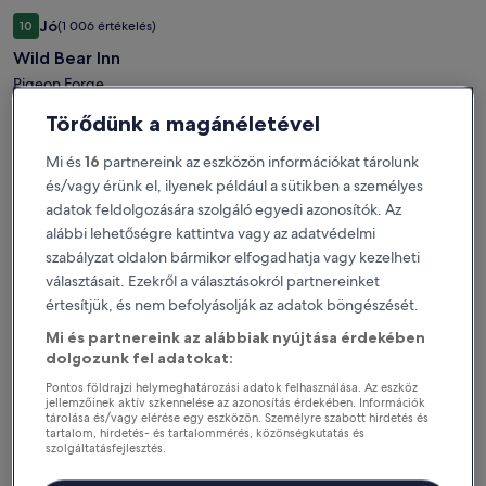
Wild
Wild Bear Inn
Jó
10
(1 006 értékelés)
Bear
10 ennyiből: 7.8, Jó, (1 006 értékelés)
Wild Bear Inn
Inn
képgalériája
Pigeon Forge
Az
113 297 Ft
Törődünk a magánéletével
Az
226 593 Ft
ár
ár
1 szoba 2 éjszakára
113 297 Ft
226 593 Ft
Mi és
16
partnereink az eszközön információkat tárolunk
56 648 Ft éjszakánként
tartalmazza az adókat és egyéb díjakat
volt,
és/vagy érünk el, ilyenek például a sütikben a személyes
lásd
adatok feldolgozására szolgáló egyedi azonosítók. Az
Igénybe vehető tagoknak szóló ár
a
alábbi lehetőségre kattintva vagy az adatvédelmi
további
szabályzat oldalon bármikor elfogadhatja vagy kezelheti
információkat
Jelentkezz be a tagoknak szóló árért
a
választásait. Ezekről a választásokról partnereinket
teljes
értesítjük, és nem befolyásolják az adatok böngészését.
árról.
Mi és partnereink az alábbiak nyújtása érdekében
The
The Ramsey Hotel and Convention Center Pigeon Forge
dolgozunk fel adatokat:
Nagyon jó
10
(1 543 értékelés)
Ramsey
10 ennyiből: 8.4, Nagyon jó, (1 543 értékelés)
Pontos földrajzi helymeghatározási adatok felhasználása. Az eszköz
The Ramsey Hotel and Convention Center Pigeon Forge
Hotel
jellemzőinek aktív szkennelése az azonosítás érdekében. Információk
and
Pigeon Forge
tárolása és/vagy elérése egy eszközön. Személyre szabott hirdetés és
tartalom, hirdetés- és tartalommérés, közönségkutatás és
Convention
szolgáltatásfejlesztés.
Az
165 673 Ft
Az
220 897 Ft
Center
Partnerek listája (szállítók)
ár
ár
1 szoba 2 éjszakára