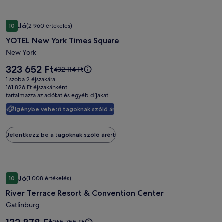
árról.
YOTEL
YOTEL New York Times Square
Jó
10
(2 960 értékelés)
New
10 ennyiből: 7.8, Jó, (2 960 értékelés)
YOTEL New York Times Square
York
Times
New York
Square
Az
323 652 Ft
Az
432 114 Ft
képgalériája
ár
ár
1 szoba 2 éjszakára
323 652 Ft
432 114 Ft
161 826 Ft éjszakánként
tartalmazza az adókat és egyéb díjakat
volt,
lásd
Igénybe vehető tagoknak szóló ár
a
további
információkat
Jelentkezz be a tagoknak szóló árért
a
teljes
árról.
River
River Terrace Resort & Convention Center
Jó
10
(1 008 értékelés)
Terrace
10 ennyiből: 7.6, Jó, (1 008 értékelés)
River Terrace Resort & Convention Center
Resort
&
Gatlinburg
Convention
Az
Az