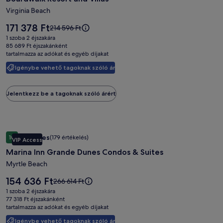
and
Villas
Virginia Beach
képgalériája
Az
171 378 Ft
Az
214 596 Ft
ár
ár
1 szoba 2 éjszakára
171 378 Ft
214 596 Ft
85 689 Ft éjszakánként
tartalmazza az adókat és egyéb díjakat
volt,
lásd
Igénybe vehető tagoknak szóló ár
a
további
információkat
Jelentkezz be a tagoknak szóló árért
a
teljes
árról.
Marina
Marina Inn Grande Dunes Condos & Suites
Kivételes
10
(179 értékelés)
VIP Access
Inn
10 ennyiből: 9.4, Kivételes, (179 értékelés)
Marina Inn Grande Dunes Condos & Suites
Grande
Dunes
Myrtle Beach
Condos
Az
154 636 Ft
Az
266 614 Ft
&
ár
ár
1 szoba 2 éjszakára
154 636 Ft
Suites
266 614 Ft
77 318 Ft éjszakánként
tartalmazza az adókat és egyéb díjakat
volt,
képgalériája
lásd
Igénybe vehető tagoknak szóló ár