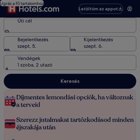
Ugrás a fő tartalomhoz
Letöltöm az appot
Úti cél
Úti cél
Bejelentkezés
Kijelentkezés
szept. 5.
szept. 6.
Vendégek
1 szoba, 2 utazó
Keresés
Díjmentes lemondási opciók, ha változnak
a terveid
Szerezz jutalmakat tartózkodásod minden
éjszakája után