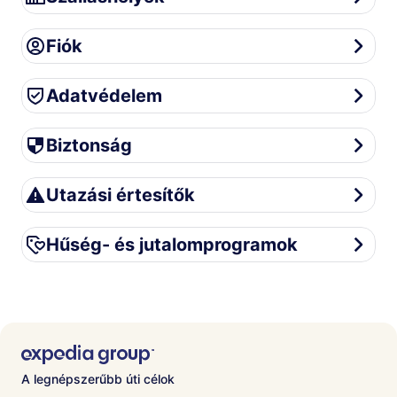
Fiók
Fiók
Adatvédelem
Adatvédelem
Biztonság
Biztonság
Utazási értesítők
Utazási értesítők
Hűség- és jutalomprogramok
Hűség- és jutalomprogramok
A legnépszerűbb úti célok