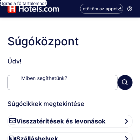
Ugrás a fő tartalomhoz
Letöltöm az appot
Súgóközpont
Üdv!
Miben segíthetünk?
Súgócikkek megtekintése
Visszatérítések és levonások
Visszatérítések és levonások
Szálláshelyek
Szálláshelyek