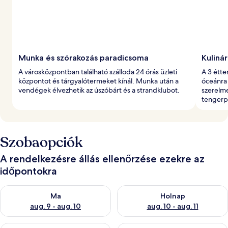
Munka és szórakozás paradicsoma
Kuliná
A városközpontban található szálloda 24 órás üzleti
A 3 étte
központot és tárgyalótermeket kínál. Munka után a
óceánra 
vendégek élvezhetik az úszóbárt és a strandklubot.
szerelme
tengerpa
Szobaopciók
A rendelkezésre állás ellenőrzése ezekre az
időpontokra
A ma esti rendelkezésre állás ellenőrzése: aug. 9 - aug. 10
A holnapi rendelkezésre állás e
Ma
Holnap
aug. 9 - aug. 10
aug. 10 - aug. 11
A mostani hétvégi rendelkezésre állás ellenőrzése: aug. 14 - au
A következő hétvégi rendelkezé