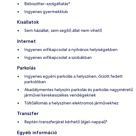
Bébiszitter-szolgáltatás*
Ingyenes gyermekklub
Kisállatok
Sem háziállat, sem segítő állat nem vihető
Internet
Ingyenes wifikapcsolat a nyilvános helyiségekben
Ingyenes wifikapcsolat a szobákban
Parkolás
Ingyenes egyéni parkolás a helyszínen, őrzött fedett
parkolóban
Akadálymentes helyszíni parkolás és parkolás nagyméretű
járművel kerekesszékes vendégeknek
Töltőállomás a helyszínen elektromos járművekhez
Transzfer
Reptéri transzferjárat kérhető (éjjel-nappal)*
Egyéb információ