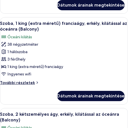
az
hálószobával,
Dátumok árainak megtekintése
óceánra
kilátással
az
óceánra
A
Egy modern szállodaszoba, amelyben eg
11
további
Szoba, 1 king (extra méretű) franciaágy, erkély, kilátással az
következő
részletei
óceánra (Balcony)
szoba
Óceáni kilátás
összes
38 négyzetméter
képének
1 hálószoba
megtekintése:
Szoba,
3 férőhely
1
1 king (extra méretű) franciaágy
king
Ingyenes wifi
(extra
Szoba,
További részletek
méretű)
1
franciaágy,
king
Dátumok árainak megtekintése
(extra
erkély,
méretű)
kilátással
franciaágy,
A
Egy modern szállodai szoba két ággyal,
az
11
erkély,
Szoba, 2 kétszemélyes ágy, erkély, kilátással az óceánra
következő
óceánra
kilátással
(Balcony)
az
szoba
(Balcony)
Óceáni kilátás