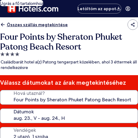
Ugrás a fő tartalomhoz
Letöltöm az appot
Összes szállás megtekintése
Four Points by Sheraton Phuket
Patong Beach Resort
4.0
csillagos
Családbarát hotel a(z) Patong tengerpart közelében, ahol 3 éttermek áll
szálláshely
rendelkezésre
Válassz dátumokat az árak megtekintéséhez
Hová utaznál?
Dátumok
Vendégek