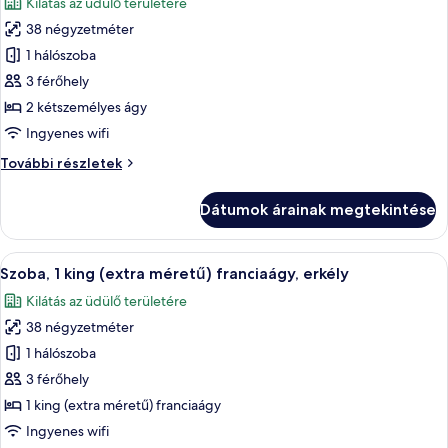
Kilátás az üdülő területére
szoba
38 négyzetméter
összes
képének
1 hálószoba
megtekintése:
3 férőhely
Szoba,
2 kétszemélyes ágy
2
Ingyenes wifi
kétszemélyes
Szoba,
További részletek
ágy,
2
erkély
kétszemélyes
Dátumok árainak megtekintése
ágy,
erkély
további
A
Egy modern szállodai szoba, melyben e
10
részletei
Szoba, 1 king (extra méretű) franciaágy, erkély
következő
Kilátás az üdülő területére
szoba
38 négyzetméter
összes
képének
1 hálószoba
megtekintése:
3 férőhely
Szoba,
1 king (extra méretű) franciaágy
1
Ingyenes wifi
king