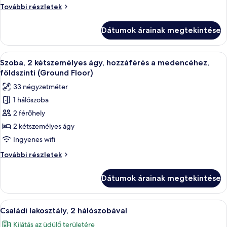
Szoba,
További részletek
(extra
1
méretű)
king
Dátumok árainak megtekintése
franciaágy,
(extra
méretű)
erkély
franciaágy,
A
Egy szállodai szoba két ággyal, televíz
8
erkély
Szoba, 2 kétszemélyes ágy, hozzáférés a medencéhez,
következő
további
földszinti (Ground Floor)
részletei
szoba
33 négyzetméter
összes
1 hálószoba
képének
2 férőhely
megtekintése:
Szoba,
2 kétszemélyes ágy
2
Ingyenes wifi
kétszemélyes
Szoba,
További részletek
ágy,
2
hozzáférés
kétszemélyes
Dátumok árainak megtekintése
ágy,
a
hozzáférés
medencéhez,
a
A
Egy modern szállodaszoba, amelyben egy
földszinti
13
medencéhez,
Családi lakosztály, 2 hálószobával
következő
földszinti
(Ground
Kilátás az üdülő területére
(Ground