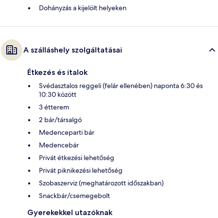
Dohányzás a kijelölt helyeken
A szálláshely szolgáltatásai
Étkezés és italok
Svédasztalos reggeli (felár ellenében) naponta 6:30 és
10:30 között
3 étterem
2 bár/társalgó
Medenceparti bár
Medencebár
Privát étkezési lehetőség
Privát piknikezési lehetőség
Szobaszerviz (meghatározott időszakban)
Snackbár/csemegebolt
Gyerekekkel utazóknak