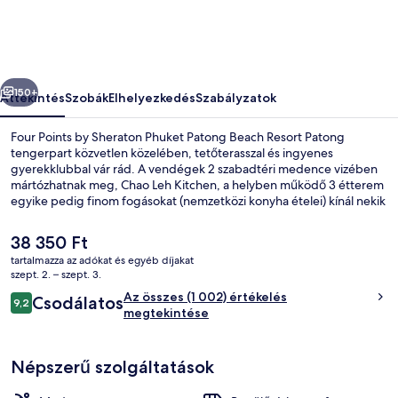
Phuket
Patong
Beach
őző
Következő
Resort
150+
Áttekintés
Szobák
Elhelyezkedés
Szabályzatok
képgalériája
Four Points by Sheraton Phuket Patong Beach Resort Patong
tengerpart közvetlen közelében, tetőterasszal és ingyenes
gyerekklubbal vár rád. A vendégek 2 szabadtéri medence vizében
mártózhatnak meg, Chao Leh Kitchen, a helyben működő 3 étterem
egyike pedig finom fogásokat (nemzetközi konyha ételei) kínál nekik
reggelire és ebédre. A szálláshely 2 bár/társalgó, medence melletti
bár és 24 órában nyitva tartó fitneszterem jóvoltából még nívósabb.
A
38 350 Ft
Más utazók imádják a szálláshely következő jellemzőit: medence és
jelenlegi
tartalmazza az adókat és egyéb díjakat
segítőkész személyzet.
ár
szept. 2. – szept. 3.
3 étterem, ahol reggeli, ebéd, vacsora 
38 350 Ft
Értékelések
Az összes (1 002) értékelés
Csodálatos
9,2
9,2 ennyiből: 10
megtekintése
Népszerű szolgáltatások