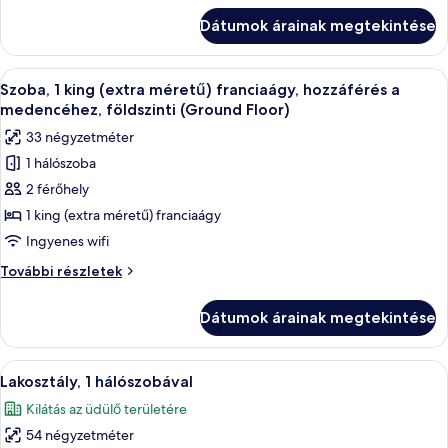
(extra
king
Dátumok árainak megtekintése
(extra
méretű)
méretű)
franciaágy
franciaágy
A
Egy modern szállodai szoba, amelyben e
10
további
Szoba, 1 king (extra méretű) franciaágy, hozzáférés a
következő
részletei
medencéhez, földszinti (Ground Floor)
szoba
33 négyzetméter
összes
1 hálószoba
képének
2 férőhely
megtekintése:
Szoba,
1 king (extra méretű) franciaágy
1
Ingyenes wifi
king
Szoba,
További részletek
(extra
1
méretű)
king
Dátumok árainak megtekintése
(extra
franciaágy,
méretű)
hozzáférés
franciaágy,
A
Egy modern szállodai szoba, amelyben t
a
9
hozzáférés
Lakosztály, 1 hálószobával
következő
a
medencéhez,
Kilátás az üdülő területére
medencéhez,
szoba
földszinti
földszinti
54 négyzetméter
összes
(Ground