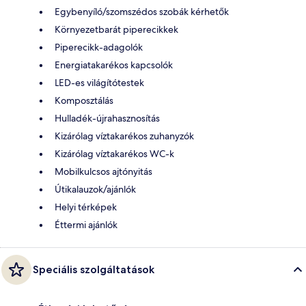
Egybenyíló/szomszédos szobák kérhetők
Környezetbarát piperecikkek
Piperecikk-adagolók
Energiatakarékos kapcsolók
LED-es világítótestek
Komposztálás
Hulladék-újrahasznosítás
Kizárólag víztakarékos zuhanyzók
Kizárólag víztakarékos WC-k
Mobilkulcsos ajtónyitás
Útikalauzok/ajánlók
Helyi térképek
Éttermi ajánlók
Speciális szolgáltatások