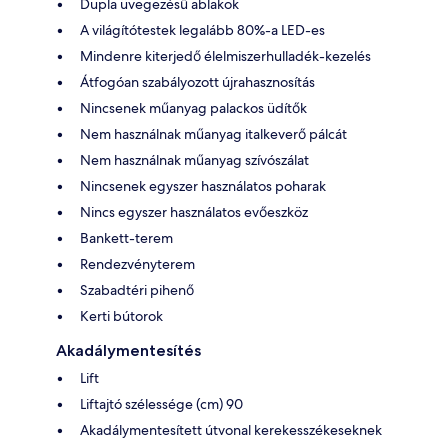
Dupla üvegezésű ablakok
A világítótestek legalább 80%-a LED-es
Mindenre kiterjedő élelmiszerhulladék-kezelés
Átfogóan szabályozott újrahasznosítás
Nincsenek műanyag palackos üdítők
Nem használnak műanyag italkeverő pálcát
Nem használnak műanyag szívószálat
Nincsenek egyszer használatos poharak
Nincs egyszer használatos evőeszköz
Bankett-terem
Rendezvényterem
Szabadtéri pihenő
Kerti bútorok
Akadálymentesítés
Lift
Liftajtó szélessége (cm) 90
Akadálymentesített útvonal kerekesszékeseknek