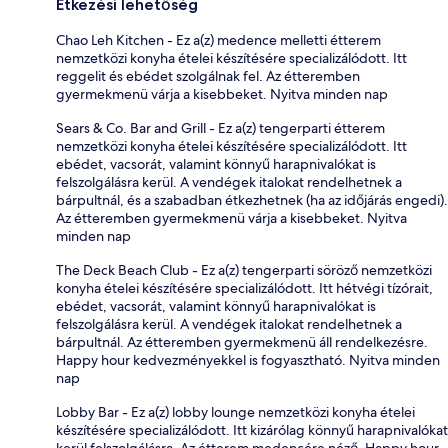
Étkezési lehetőség
Chao Leh Kitchen - Ez a(z) medence melletti étterem
nemzetközi konyha ételei készítésére specializálódott. Itt
reggelit és ebédet szolgálnak fel. Az étteremben
gyermekmenü várja a kisebbeket. Nyitva minden nap
Sears & Co. Bar and Grill - Ez a(z) tengerparti étterem
nemzetközi konyha ételei készítésére specializálódott. Itt
ebédet, vacsorát, valamint könnyű harapnivalókat is
felszolgálásra kerül. A vendégek italokat rendelhetnek a
bárpultnál, és a szabadban étkezhetnek (ha az időjárás engedi).
Az étteremben gyermekmenü várja a kisebbeket. Nyitva
minden nap
The Deck Beach Club - Ez a(z) tengerparti söröző nemzetközi
konyha ételei készítésére specializálódott. Itt hétvégi tízórait,
ebédet, vacsorát, valamint könnyű harapnivalókat is
felszolgálásra kerül. A vendégek italokat rendelhetnek a
bárpultnál. Az étteremben gyermekmenü áll rendelkezésre.
Happy hour kedvezményekkel is fogyasztható. Nyitva minden
nap
Lobby Bar - Ez a(z) lobby lounge nemzetközi konyha ételei
készítésére specializálódott. Itt kizárólag könnyű harapnivalókat
kerül felszolgálásra. Az étterem medencére néző. Happy hour