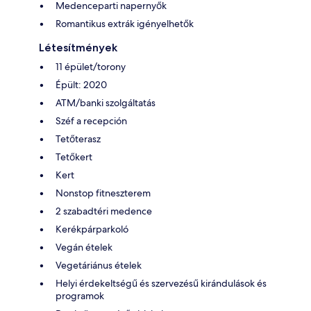
Medenceparti napernyők
Romantikus extrák igényelhetők
Létesítmények
11 épület/torony
Épült: 2020
ATM/banki szolgáltatás
Széf a recepción
Tetőterasz
Tetőkert
Kert
Nonstop fitneszterem
2 szabadtéri medence
Kerékpárparkoló
Vegán ételek
Vegetáriánus ételek
Helyi érdekeltségű és szervezésű kirándulások és
programok