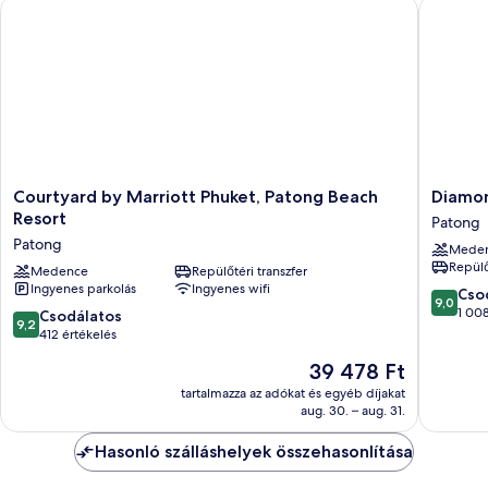
Courtyard by Marriott Phuket, Patong Beach Resort
Diamond 
kinyitható
kilátással
kanapé,
a
kilátással
a
medencére
medencére
további
részletei
Courtyard
Diamon
Courtyard by Marriott Phuket, Patong Beach
Diamon
by
Cliff
Resort
Patong
Marriott
Resort
Patong
Mede
Phuket,
&
Repülő
Patong
Medence
Repülőtéri transzfer
Spa,
Ingyenes parkolás
Ingyenes wifi
Beach
Patong
9.0
Cso
9,0
Resort
Beach
ennyiből
1 008
9.2
Csodálatos
9,2
Patong
Patong
10,
ennyiből:
412 értékelés
Csodálat
10,
Az
39 478 Ft
1 008
Csodálatos,
ár
értékelé
412
tartalmazza az adókat és egyéb díjakat
39 478 Ft
aug. 30. – aug. 31.
értékelés
Hasonló szálláshelyek összehasonlítása