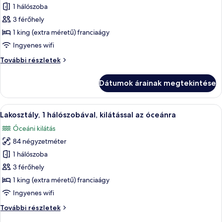
(Ground
képének
1 hálószoba
Floor)
Floor)
megtekintése:
további
3 férőhely
részletei
Lakosztály,
1 king (extra méretű) franciaágy
1
Ingyenes wifi
hálószobával
Lakosztály,
További részletek
1
hálószobával
Dátumok árainak megtekintése
további
részletei
A
Egy modern nappali, amelyben van egy 
15
Lakosztály, 1 hálószobával, kilátással az óceánra
következő
Óceáni kilátás
szoba
84 négyzetméter
összes
képének
1 hálószoba
megtekintése:
3 férőhely
Lakosztály,
1 king (extra méretű) franciaágy
1
Ingyenes wifi
hálószobával,
Lakosztály,
További részletek
kilátással
1