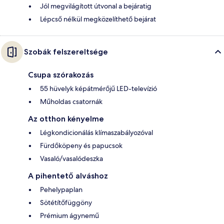
Jól megvilágított útvonal a bejáratig
Lépcső nélkül megközelíthető bejárat
Szobák felszereltsége
Csupa szórakozás
55 hüvelyk képátmérőjű LED-televízió
Műholdas csatornák
Az otthon kényelme
Légkondicionálás klímaszabályozóval
Fürdőköpeny és papucsok
Vasaló/vasalódeszka
A pihentető alváshoz
Pehelypaplan
Sötétítőfüggöny
Prémium ágynemű