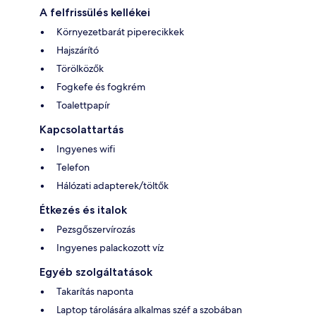
A felfrissülés kellékei
Környezetbarát piperecikkek
Hajszárító
Törölközők
Fogkefe és fogkrém
Toalettpapír
Kapcsolattartás
Ingyenes wifi
Telefon
Hálózati adapterek/töltők
Étkezés és italok
Pezsgőszervírozás
Ingyenes palackozott víz
Egyéb szolgáltatások
Takarítás naponta
Laptop tárolására alkalmas széf a szobában