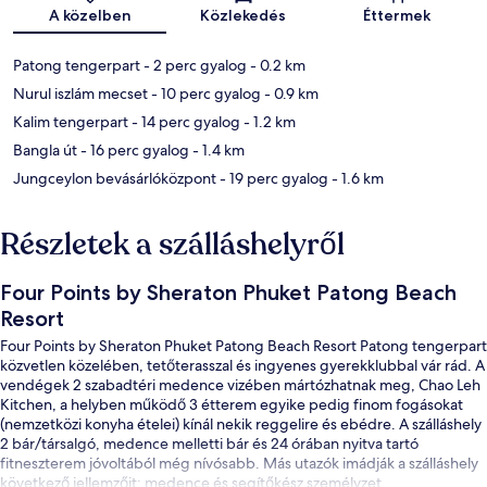
Térkép
A közelben
Közlekedés
Éttermek
Patong tengerpart
- 2 perc gyalog
- 0.2 km
Nurul iszlám mecset
- 10 perc gyalog
- 0.9 km
Kalim tengerpart
- 14 perc gyalog
- 1.2 km
Bangla út
- 16 perc gyalog
- 1.4 km
Jungceylon bevásárlóközpont
- 19 perc gyalog
- 1.6 km
Részletek a szálláshelyről
Four Points by Sheraton Phuket Patong Beach
Resort
Four Points by Sheraton Phuket Patong Beach Resort Patong tengerpart
közvetlen közelében, tetőterasszal és ingyenes gyerekklubbal vár rád. A
vendégek 2 szabadtéri medence vizében mártózhatnak meg, Chao Leh
Kitchen, a helyben működő 3 étterem egyike pedig finom fogásokat
(nemzetközi konyha ételei) kínál nekik reggelire és ebédre. A szálláshely
2 bár/társalgó, medence melletti bár és 24 órában nyitva tartó
fitneszterem jóvoltából még nívósabb. Más utazók imádják a szálláshely
következő jellemzőit: medence és segítőkész személyzet.