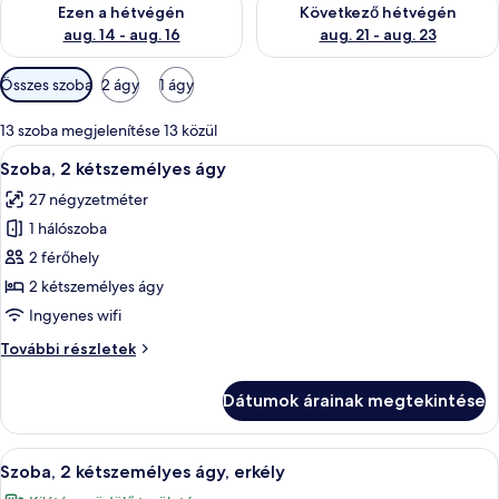
Ezen a hétvégén
Következő hétvégén
aug. 14 - aug. 16
aug. 21 - aug. 23
Szobákhoz
Összes szoba
2 ágy
1 ágy
rendelkezésre
álló
13 szoba megjelenítése 13 közül
szűrők
A
Egy szállodai szoba két ággyal, íróaszta
7
Szoba, 2 kétszemélyes ágy
következő
27 négyzetméter
szoba
1 hálószoba
összes
képének
2 férőhely
megtekintése:
2 kétszemélyes ágy
Szoba,
Ingyenes wifi
2
Szoba,
További részletek
kétszemélyes
2
ágy
kétszemélyes
Dátumok árainak megtekintése
ágy
további
részletei
A
Egy kétágyas szoba, erkéllyel, ahonnan 
10
Szoba, 2 kétszemélyes ágy, erkély
következő