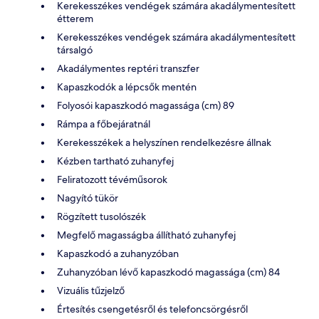
Kerekesszékes vendégek számára akadálymentesített
étterem
Kerekesszékes vendégek számára akadálymentesített
társalgó
Akadálymentes reptéri transzfer
Kapaszkodók a lépcsők mentén
Folyosói kapaszkodó magassága (cm) 89
Rámpa a főbejáratnál
Kerekesszékek a helyszínen rendelkezésre állnak
Kézben tartható zuhanyfej
Feliratozott tévéműsorok
Nagyító tükör
Rögzített tusolószék
Megfelő magasságba állítható zuhanyfej
Kapaszkodó a zuhanyzóban
Zuhanyzóban lévő kapaszkodó magassága (cm) 84
Vizuális tűzjelző
Értesítés csengetésről és telefoncsörgésről