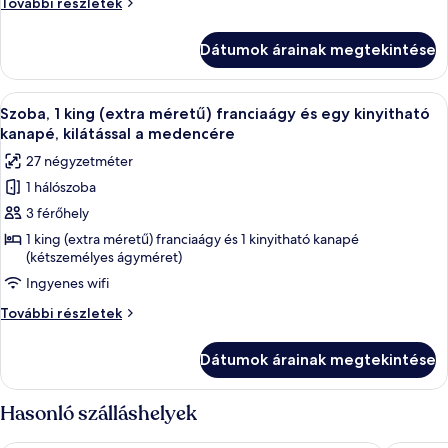
Lakosztály,
További részletek
hozzáférés
1
a
hálószobával,
Dátumok árainak megtekintése
hozzáférés
medencéhez
a
(Ground
medencéhez
A
Egy szállodai szoba, amelyben egy nagy 
Floor)
8
(Ground
Szoba, 1 king (extra méretű) franciaágy és egy kinyitható
következő
Floor)
kanapé, kilátással a medencére
további
szoba
27 négyzetméter
részletei
összes
1 hálószoba
képének
3 férőhely
megtekintése:
Szoba,
1 king (extra méretű) franciaágy és 1 kinyitható kanapé
(kétszemélyes ágyméret)
1
Ingyenes wifi
king
(extra
Szoba,
További részletek
méretű)
1
king
franciaágy
Dátumok árainak megtekintése
(extra
és
méretű)
egy
franciaágy
Hasonló szálláshelyek
és
kinyitható
egy
kanapé,