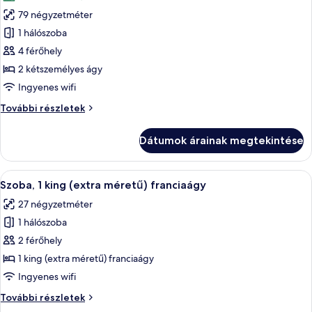
szoba
Floor)
Floor)
79 négyzetméter
összes
további
képének
1 hálószoba
részletei
megtekintése:
4 férőhely
Családi
2 kétszemélyes ágy
lakosztály,
Ingyenes wifi
2
Családi
További részletek
hálószobával
lakosztály,
2
Dátumok árainak megtekintése
hálószobával
további
részletei
A
Egy modern szállodai szoba, amelyben e
7
Szoba, 1 king (extra méretű) franciaágy
következő
27 négyzetméter
szoba
1 hálószoba
összes
képének
2 férőhely
megtekintése:
1 king (extra méretű) franciaágy
Szoba,
Ingyenes wifi
1
Szoba,
További részletek
king
1