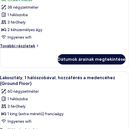
óceánra
összes
(Balcony)
38 négyzetméter
képének
további
1 hálószoba
megtekintése:
részletei
Szoba,
3 férőhely
2
2 kétszemélyes ágy
kétszemélyes
Ingyenes wifi
ágy,
Szoba,
További részletek
erkély,
2
kilátással
kétszemélyes
Dátumok árainak megtekintése
ágy,
az
erkély,
óceánra
kilátással
A
Egy modern szállodai szoba, amelyben v
(Balcony)
13
az
Lakosztály, 1 hálószobával, hozzáférés a medencéhez
következő
óceánra
(Ground Floor)
(Balcony)
szoba
60 négyzetméter
további
összes
részletei
1 hálószoba
képének
3 férőhely
megtekintése:
Lakosztály,
1 king (extra méretű) franciaágy
1
Ingyenes wifi
hálószobával,