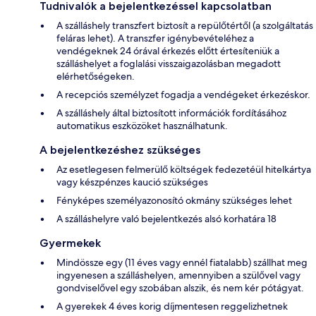
Tudnivalók a bejelentkezéssel kapcsolatban
A szálláshely transzfert biztosít a repülőtértől (a szolgáltatás
feláras lehet). A transzfer igénybevételéhez a
vendégeknek 24 órával érkezés előtt értesíteniük a
szálláshelyet a foglalási visszaigazolásban megadott
elérhetőségeken.
A recepciós személyzet fogadja a vendégeket érkezéskor.
A szálláshely által biztosított információk fordításához
automatikus eszközöket használhatunk.
A bejelentkezéshez szükséges
Az esetlegesen felmerülő költségek fedezetéül hitelkártya
vagy készpénzes kaució szükséges
Fényképes személyazonosító okmány szükséges lehet
A szálláshelyre való bejelentkezés alsó korhatára 18
Gyermekek
Mindössze egy (11 éves vagy ennél fiatalabb) szállhat meg
ingyenesen a szálláshelyen, amennyiben a szülővel vagy
gondviselővel egy szobában alszik, és nem kér pótágyat.
A gyerekek 4 éves korig díjmentesen reggelizhetnek