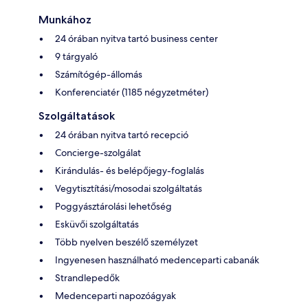
Munkához
24 órában nyitva tartó business center
9 tárgyaló
Számítógép-állomás
Konferenciatér (1185 négyzetméter)
Szolgáltatások
24 órában nyitva tartó recepció
Concierge-szolgálat
Kirándulás- és belépőjegy-foglalás
Vegytisztítási/mosodai szolgáltatás
Poggyásztárolási lehetőség
Esküvői szolgáltatás
Több nyelven beszélő személyzet
Ingyenesen használható medenceparti cabanák
Strandlepedők
Medenceparti napozóágyak