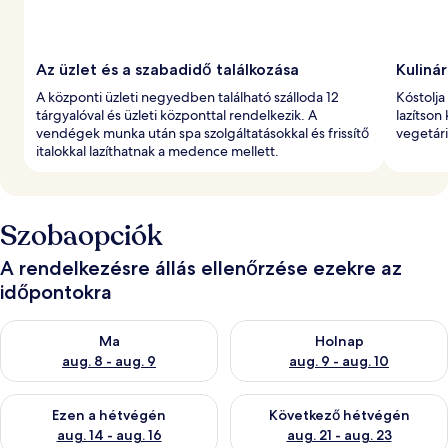
Az üzlet és a szabadidő találkozása
Kuliná
A központi üzleti negyedben található szálloda 12
Kóstolj
tárgyalóval és üzleti központtal rendelkezik. A
lazítson
vendégek munka után spa szolgáltatásokkal és frissítő
vegetár
italokkal lazíthatnak a medence mellett.
Szobaopciók
A rendelkezésre állás ellenőrzése ezekre az
időpontokra
A ma esti rendelkezésre állás ellenőrzése: aug. 8 - aug. 9
A holnapi rendelkezésre állás e
Ma
Holnap
aug. 8 - aug. 9
aug. 9 - aug. 10
A mostani hétvégi rendelkezésre állás ellenőrzése: aug. 14 - au
A következő hétvégi rendelkezé
Ezen a hétvégén
Következő hétvégén
aug. 14 - aug. 16
aug. 21 - aug. 23