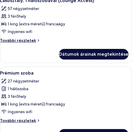
Lakosztály, 1 hálószobával (Lounge Access)
következő
57 négyzetméter
szoba
3 férőhely
összes
képének
1 king (extra méretű) franciaágy
megtekintése:
Ingyenes wifi
Lakosztály,
Lakosztály,
További részletek
1
1
hálószobával
hálószobával
Dátumok árainak megtekintése
(Lounge
(Lounge
Access)
Access)
további
A
Egy szállodai szoba, amelyben egy nagy
6
részletei
Prémium szoba
következő
27 négyzetméter
szoba
1 hálószoba
összes
képének
3 férőhely
megtekintése:
1 king (extra méretű) franciaágy
Prémium
Ingyenes wifi
szoba
Prémium
További részletek
szoba
további