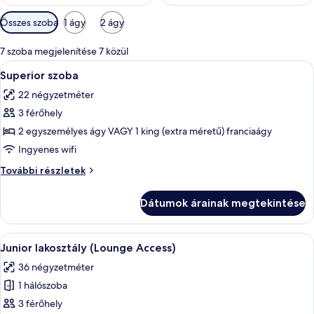
Szobákhoz
Összes szoba
1 ágy
2 ágy
rendelkezésre
álló
7 szoba megjelenítése 7 közül
szűrők
A
Egy szállodai szoba, amelyben egy nagy
6
Superior szoba
következő
22 négyzetméter
szoba
3 férőhely
összes
képének
2 egyszemélyes ágy VAGY 1 king (extra méretű) franciaágy
megtekintése:
Ingyenes wifi
Superior
Superior
További részletek
szoba
szoba
további
Dátumok árainak megtekintése
részletei
A
Egy modern szállodaszoba, amelyben eg
6
Junior lakosztály (Lounge Access)
következő
36 négyzetméter
szoba
1 hálószoba
összes
képének
3 férőhely