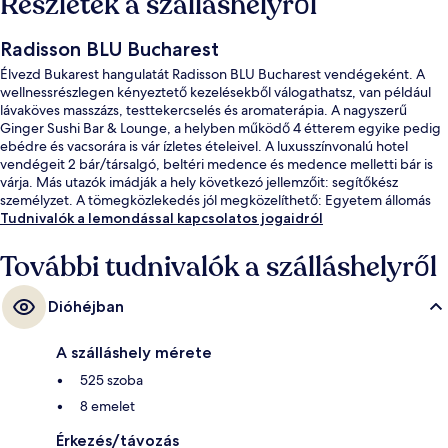
Részletek a szálláshelyről
Radisson BLU Bucharest
Élvezd Bukarest hangulatát Radisson BLU Bucharest vendégeként. A
wellnessrészlegen kényeztető kezelésekből válogathatsz, van például
lávaköves masszázs, testtekercselés és aromaterápia. A nagyszerű
Ginger Sushi Bar & Lounge, a helyben működő 4 étterem egyike pedig
ebédre és vacsorára is vár ízletes ételeivel. A luxusszínvonalú hotel
vendégeit 2 bár/társalgó, beltéri medence és medence melletti bár is
várja. Más utazók imádják a hely következó jellemzőit: segítőkész
személyzet. A tömegközlekedés jól megközelíthető: Egyetem állomás
csak 13 perc gyalog.
Tudnivalók a lemondással kapcsolatos jogaidról
További tudnivalók a szálláshelyről
Dióhéjban
A szálláshely mérete
525 szoba
8 emelet
Érkezés/távozás