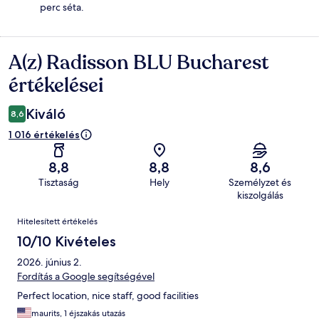
perc séta.
A(z) Radisson BLU Bucharest
Értékelések
értékelései
Kiváló
8,6
1 016 értékelés
8,8
8,8
8,6
Tisztaság
Hely
Személyzet és
kiszolgálás
Értékelések
Hitelesített értékelés
10/10 Kivételes
2026. június 2.
Fordítás a Google segítségével
Perfect location, nice staff, good facilities
maurits, 1 éjszakás utazás