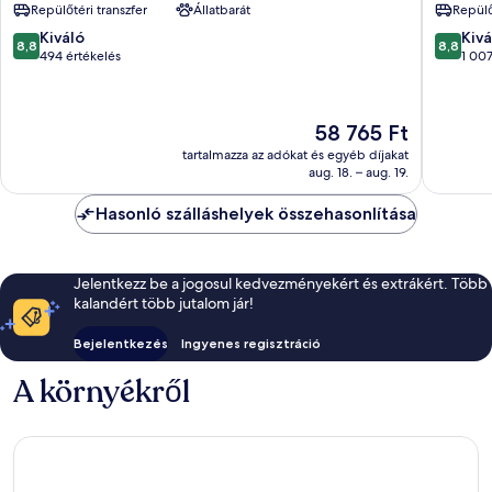
Repülőtéri transzfer
Állatbarát
Repülő
városközpontja
Bukares
városkö
8.8
8.8
Kiváló
Kivá
8,8
8,8
ennyiből:
ennyiből
494 értékelés
1 007
10,
10,
Kiváló,
Kiváló,
494
1 007
Az
58 765 Ft
értékelés
értékelé
ár
tartalmazza az adókat és egyéb díjakat
58 765 Ft
aug. 18. – aug. 19.
Hasonló szálláshelyek összehasonlítása
Jelentkezz be a jogosul kedvezményekért és extrákért. Több
kalandért több jutalom jár!
Bejelentkezés
Ingyenes regisztráció
A környékről