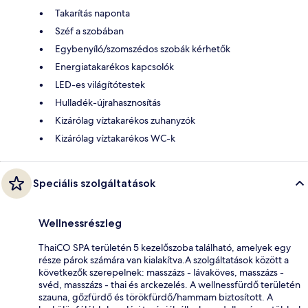
Takarítás naponta
Széf a szobában
Egybenyíló/szomszédos szobák kérhetők
Energiatakarékos kapcsolók
LED-es világítótestek
Hulladék-újrahasznosítás
Kizárólag víztakarékos zuhanyzók
Kizárólag víztakarékos WC-k
Speciális szolgáltatások
Wellnessrészleg
ThaiCO SPA területén 5 kezelőszoba található, amelyek egy
része párok számára van kialakítva.A szolgáltatások között a
következők szerepelnek: masszázs - lávaköves, masszázs -
svéd, masszázs - thai és arckezelés. A wellnessfürdő területén
szauna, gőzfürdő és törökfürdő/hammam biztosított. A