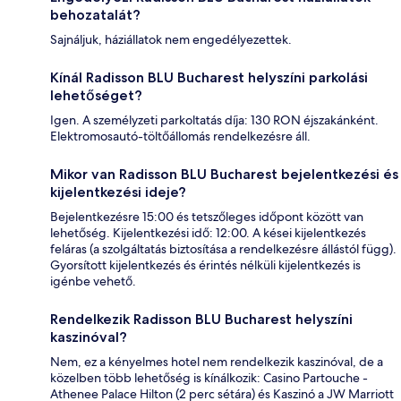
behozatalát?
Sajnáljuk, háziállatok nem engedélyezettek.
Kínál Radisson BLU Bucharest helyszíni parkolási
lehetőséget?
Igen. A személyzeti parkoltatás díja: 130 RON éjszakánként.
Elektromosautó-töltőállomás rendelkezésre áll.
Mikor van Radisson BLU Bucharest bejelentkezési és
kijelentkezési ideje?
Bejelentkezésre 15:00 és tetszőleges időpont között van
lehetőség. Kijelentkezési idő: 12:00. A kései kijelentkezés
feláras (a szolgáltatás biztosítása a rendelkezésre állástól függ).
Gyorsított kijelentkezés és érintés nélküli kijelentkezés is
igénbe vehető.
Rendelkezik Radisson BLU Bucharest helyszíni
kaszinóval?
Nem, ez a kényelmes hotel nem rendelkezik kaszinóval, de a
közelben több lehetőség is kínálkozik: Casino Partouche -
Athenee Palace Hilton (2 perc sétára) és Kaszinó a JW Marriott