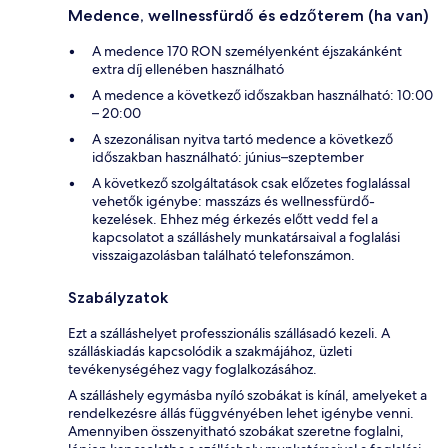
Medence, wellnessfürdő és edzőterem (ha van)
A medence 170 RON személyenként éjszakánként
extra díj ellenében használható
A medence a következő időszakban használható: 10:00
– 20:00
A szezonálisan nyitva tartó medence a következő
időszakban használható: június–szeptember
A következő szolgáltatások csak előzetes foglalással
vehetők igénybe: masszázs és wellnessfürdő-
kezelések. Ehhez még érkezés előtt vedd fel a
kapcsolatot a szálláshely munkatársaival a foglalási
visszaigazolásban található telefonszámon.
Szabályzatok
Ezt a szálláshelyet professzionális szállásadó kezeli. A
szálláskiadás kapcsolódik a szakmájához, üzleti
tevékenységéhez vagy foglalkozásához.
A szálláshely egymásba nyíló szobákat is kínál, amelyeket a
rendelkezésre állás függvényében lehet igénybe venni.
Amennyiben összenyitható szobákat szeretne foglalni,