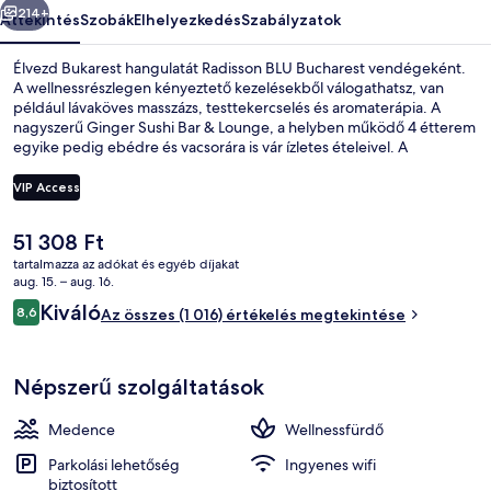
214+
Áttekintés
Szobák
Elhelyezkedés
Szabályzatok
Élvezd Bukarest hangulatát Radisson BLU Bucharest vendégeként.
A wellnessrészlegen kényeztető kezelésekből válogathatsz, van
például lávaköves masszázs, testtekercselés és aromaterápia. A
nagyszerű Ginger Sushi Bar & Lounge, a helyben működő 4 étterem
egyike pedig ebédre és vacsorára is vár ízletes ételeivel. A
luxusszínvonalú hotel vendégeit 2 bár/társalgó, beltéri medence és
medence melletti bár is várja. Más utazók imádják a hely következó
VIP Access
jellemzőit: segítőkész személyzet. A tömegközlekedés jól
megközelíthető: Egyetem állomás csak 13 perc gyalog.
A
51 308 Ft
Beltéri medence, szezonális szabadté
jelenlegi
tartalmazza az adókat és egyéb díjakat
ár
aug. 15. – aug. 16.
51 308 Ft
Értékelések
Kiváló
8,6
Az összes (1 016) értékelés megtekintése
8,6 ennyiből: 10
Népszerű szolgáltatások
Medence
Wellnessfürdő
Parkolási lehetőség
Ingyenes wifi
biztosított