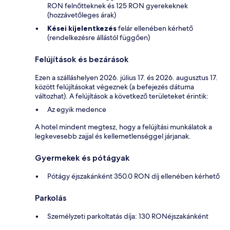
RON felnőtteknek és 125 RON gyerekeknek
(hozzávetőleges árak)
Kései kijelentkezés
felár ellenében kérhető
(rendelkezésre állástól függően)
Felújítások és bezárások
Ezen a szálláshelyen 2026. július 17. és 2026. augusztus 17.
között felújításokat végeznek (a befejezés dátuma
változhat). A felújítások a következő területeket érintik:
Az egyik medence
A hotel mindent megtesz, hogy a felújítási munkálatok a
legkevesebb zajjal és kellemetlenséggel járjanak.
Gyermekek és pótágyak
Pótágy éjszakánként 350.0 RON díj ellenében kérhető
Parkolás
Személyzeti parkoltatás díja: 130 RONéjszakánként