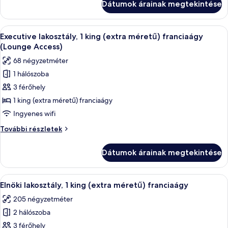
Dátumok árainak megtekintése
részletei
A
Egy modern nappali, melyben egy kék ka
6
Executive lakosztály, 1 king (extra méretű) franciaágy
következő
(Lounge Access)
szoba
68 négyzetméter
összes
1 hálószoba
képének
3 férőhely
megtekintése:
Executive
1 king (extra méretű) franciaágy
lakosztály,
Ingyenes wifi
1
Executive
További részletek
king
lakosztály,
(extra
1
Dátumok árainak megtekintése
king
méretű)
(extra
franciaágy
méretű)
A
Elnöki lakosztály, 1 king (extra méret
(Lounge
6
franciaágy
Elnöki lakosztály, 1 king (extra méretű) franciaágy
következő
(Lounge
Access)
205 négyzetméter
Access)
szoba
további
2 hálószoba
összes
részletei
képének
3 férőhely