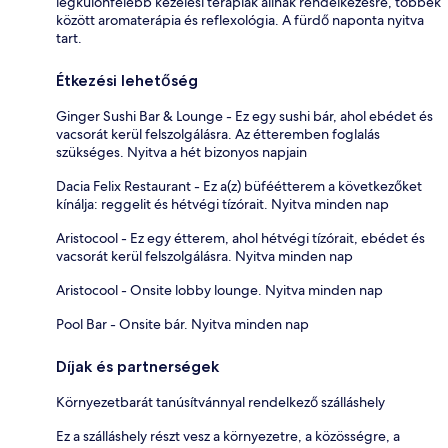
legkülönfélébb kezelési terápiák állnak rendelkezésre, többek
között aromaterápia és reflexológia. A fürdő naponta nyitva
tart.
Étkezési lehetőség
Ginger Sushi Bar & Lounge - Ez egy sushi bár, ahol ebédet és
vacsorát kerül felszolgálásra. Az étteremben foglalás
szükséges. Nyitva a hét bizonyos napjain
Dacia Felix Restaurant - Ez a(z) büféétterem a következőket
kínálja: reggelit és hétvégi tízórait. Nyitva minden nap
Aristocool - Ez egy étterem, ahol hétvégi tízórait, ebédet és
vacsorát kerül felszolgálásra. Nyitva minden nap
Aristocool - Onsite lobby lounge. Nyitva minden nap
Pool Bar - Onsite bár. Nyitva minden nap
Díjak és partnerségek
Környezetbarát tanúsítvánnyal rendelkező szálláshely
Ez a szálláshely részt vesz a környezetre, a közösségre, a