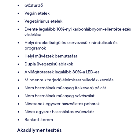
Gőzfürdő
Vegán ételek
Vegetáriánus ételek
Évente legalább 10%-nyi karbonlábnyom-ellentételezés
vásárlása
Helyi érdekeltségű és szervezésű kirándulások és
programok
Helyi művészek bemutatása
Dupla üvegezésű ablakok
A világítótestek legalább 80%-a LED-es
Mindenre kiterjedő élelmiszerhulladék-kezelés
Nem használnak műanyag italkeverő pálcát
Nem használnak műanyag szívószálat
Nincsenek egyszer használatos poharak
Nincs egyszer használatos evőeszköz
Bankett-terem
Akadálymentesítés