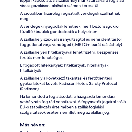
lépjen kapcsolatba a szálláshely munkatársaival a foglalási
visszaigazoláson található számon keresztül.
A szobákban kizárólag regisztrált vendégek szállhatnak
meg.
A vendégek nyugodtak lehetnek, mert biztonságukról
tűzoltó készülék gondoskodik a helyszínen.
A szálláshely szexuális irányultságtól és nemi identitástól
függetlenül várja vendégeit (LMBTQ+-barát szálláshely).
A szálláshelyen hitelkártyával lehet fizetni. Készpénzes
fizetés nem lehetséges.
Elfogadott hitelkártyák: hitelkártyák, hitelkártyák,
hitelkártyák
A szálláshely a következő takarítási és fertőtlenítési
gyakorlatokat követi: Radisson Hotels Safety Protocol
(Radisson).
Ha lemondod a foglalásodat, a házigazda lemondási
szabályzata fog rád vonatkozni. A fogyasztók jogairól szóló
EU-s szabályozás értelmében a szállásfoglalási
szolgáltatások esetén nem illet meg az elállási jog.
Más néven: