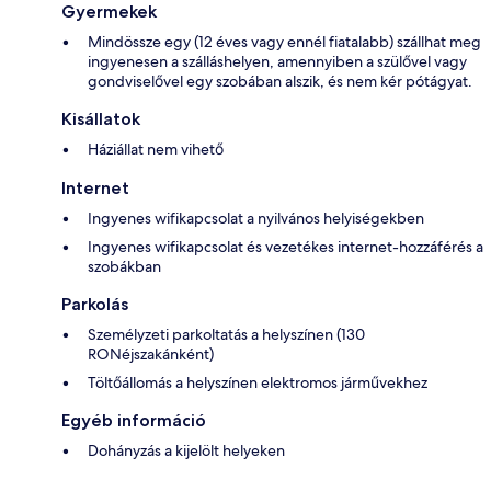
Gyermekek
Mindössze egy (12 éves vagy ennél fiatalabb) szállhat meg
ingyenesen a szálláshelyen, amennyiben a szülővel vagy
gondviselővel egy szobában alszik, és nem kér pótágyat.
Kisállatok
Háziállat nem vihető
Internet
Ingyenes wifikapcsolat a nyilvános helyiségekben
Ingyenes wifikapcsolat és vezetékes internet-hozzáférés a
szobákban
Parkolás
Személyzeti parkoltatás a helyszínen (130
RONéjszakánként)
Töltőállomás a helyszínen elektromos járművekhez
Egyéb információ
Dohányzás a kijelölt helyeken