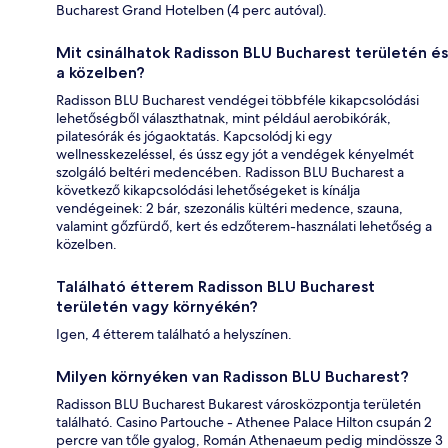
Bucharest Grand Hotelben (4 perc autóval).
Mit csinálhatok Radisson BLU Bucharest területén és
a közelben?
Radisson BLU Bucharest vendégei többféle kikapcsolódási
lehetőségből választhatnak, mint például aerobikórák,
pilatesórák és jógaoktatás. Kapcsolódj ki egy
wellnesskezeléssel, és ússz egy jót a vendégek kényelmét
szolgáló beltéri medencében. Radisson BLU Bucharest a
következő kikapcsolódási lehetőségeket is kínálja
vendégeinek: 2 bár, szezonális kültéri medence, szauna,
valamint gőzfürdő, kert és edzőterem-használati lehetőség a
közelben.
Található étterem Radisson BLU Bucharest
területén vagy környékén?
Igen, 4 étterem található a helyszínen.
Milyen környéken van Radisson BLU Bucharest?
Radisson BLU Bucharest Bukarest városközpontja területén
található. Casino Partouche - Athenee Palace Hilton csupán 2
percre van tőle gyalog, Román Athenaeum pedig mindössze 3