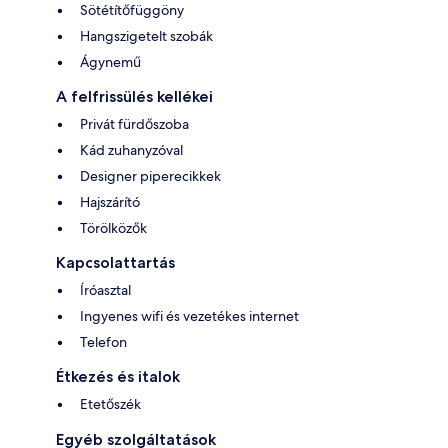
Sötétítőfüggöny
Hangszigetelt szobák
Ágynemű
A felfrissülés kellékei
Privát fürdőszoba
Kád zuhanyzóval
Designer piperecikkek
Hajszárító
Törölközők
Kapcsolattartás
Íróasztal
Ingyenes wifi és vezetékes internet
Telefon
Étkezés és italok
Etetőszék
Egyéb szolgáltatások