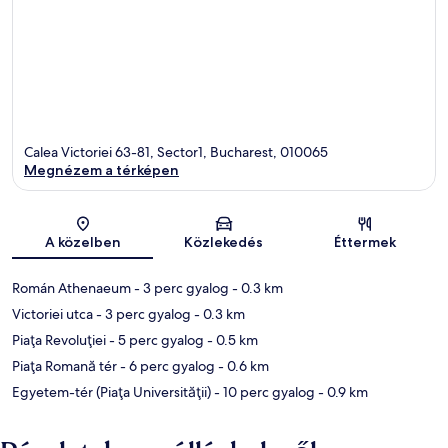
Calea Victoriei 63-81, Sector1, Bucharest, 010065
Megnézem a térképen
Térkép
A közelben
Közlekedés
Éttermek
Román Athenaeum
- 3 perc gyalog
- 0.3 km
Victoriei utca
- 3 perc gyalog
- 0.3 km
Piaţa Revoluţiei
- 5 perc gyalog
- 0.5 km
Piaţa Romană tér
- 6 perc gyalog
- 0.6 km
Egyetem-tér (Piaţa Universităţii)
- 10 perc gyalog
- 0.9 km