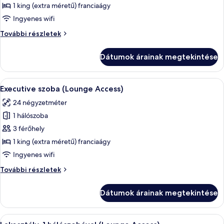
megtekintése:
1 king (extra méretű) franciaágy
Junior
Ingyenes wifi
lakosztály
Junior
További részletek
(Lounge
lakosztály
Access)
(Lounge
Dátumok árainak megtekintése
Access)
további
részletei
A
Egy modern szállodai szoba, amelyben 
5
Executive szoba (Lounge Access)
következő
24 négyzetméter
szoba
1 hálószoba
összes
képének
3 férőhely
megtekintése:
1 king (extra méretű) franciaágy
Executive
Ingyenes wifi
szoba
Executive
További részletek
(Lounge
szoba
Access)
(Lounge
Dátumok árainak megtekintése
Access)
további
részletei
A
Egy szállodai szoba, amelyben egy nagy 
9