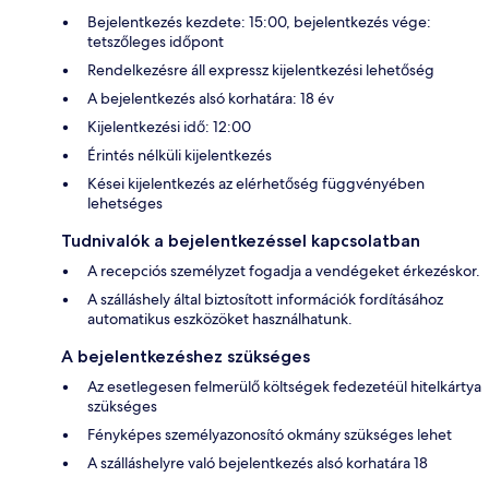
Bejelentkezés kezdete: 15:00, bejelentkezés vége:
tetszőleges időpont
Rendelkezésre áll expressz kijelentkezési lehetőség
A bejelentkezés alsó korhatára: 18 év
Kijelentkezési idő: 12:00
Érintés nélküli kijelentkezés
Kései kijelentkezés az elérhetőség függvényében
lehetséges
Tudnivalók a bejelentkezéssel kapcsolatban
A recepciós személyzet fogadja a vendégeket érkezéskor.
A szálláshely által biztosított információk fordításához
automatikus eszközöket használhatunk.
A bejelentkezéshez szükséges
Az esetlegesen felmerülő költségek fedezetéül hitelkártya
szükséges
Fényképes személyazonosító okmány szükséges lehet
A szálláshelyre való bejelentkezés alsó korhatára 18