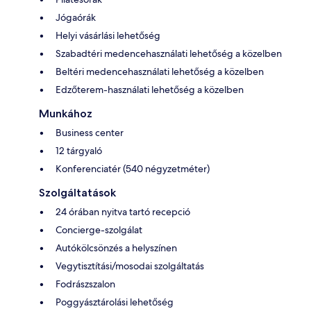
Jógaórák
Helyi vásárlási lehetőség
Szabadtéri medencehasználati lehetőség a közelben
Beltéri medencehasználati lehetőség a közelben
Edzőterem-használati lehetőség a közelben
Munkához
Business center
12 tárgyaló
Konferenciatér (540 négyzetméter)
Szolgáltatások
24 órában nyitva tartó recepció
Concierge-szolgálat
Autókölcsönzés a helyszínen
Vegytisztítási/mosodai szolgáltatás
Fodrászszalon
Poggyásztárolási lehetőség