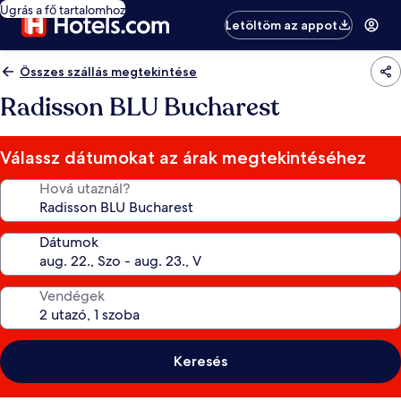
Ugrás a fő tartalomhoz
Letöltöm az appot
Összes szállás megtekintése
Radisson BLU Bucharest
Válassz dátumokat az árak megtekintéséhez
Hová utaznál?
Dátumok
Vendégek
Keresés