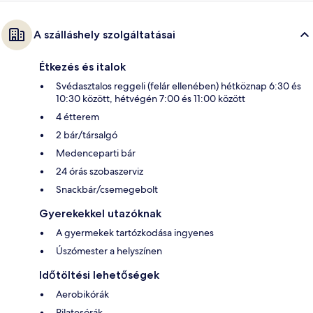
A szálláshely szolgáltatásai
Étkezés és italok
Svédasztalos reggeli (felár ellenében) hétköznap 6:30 és
10:30 között, hétvégén 7:00 és 11:00 között
4 étterem
2 bár/társalgó
Medenceparti bár
24 órás szobaszerviz
Snackbár/csemegebolt
Gyerekekkel utazóknak
A gyermekek tartózkodása ingyenes
Úszómester a helyszínen
Időtöltési lehetőségek
Aerobikórák
Pilatesórák