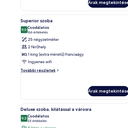
Árak megtekintés
A
Egy modern szállodai szoba, ame
4
Superior szoba
következő
Csodálatos
szoba
9,0
10-ből 9,0
(166
166 értékelés
összes
értékelés)
25 négyzetméter
képének
2 férőhely
megtekintése:
1 king (extra méretű) franciaágy
Superior
Ingyenes wifi
szoba
Superior
További részletek
szoba
további
részletei
Árak megtekintés
A
Egy szállodai szoba, amelyben e
5
Deluxe szoba, kilátással a városra
következő
Csodálatos
szoba
9,2
10-ből 9,2
(33
33 értékelés
összes
értékelés)
Kilátás a városra