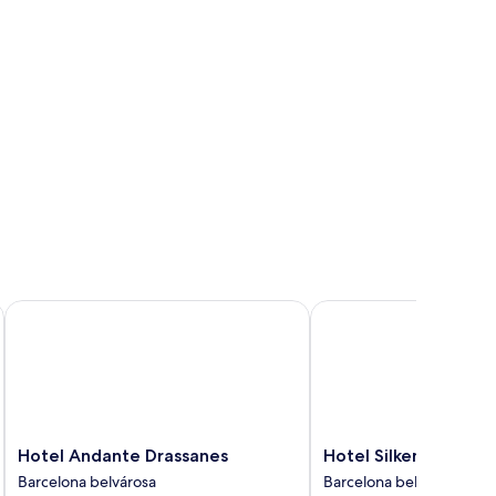
Hotel Andante Drassanes
Hotel Silken Ramblas
Hotel
Hotel
Hotel Andante Drassanes
Hotel Silken Ramblas
Andante
Silken
Barcelona belvárosa
Barcelona belvárosa
Drassanes
Ramblas