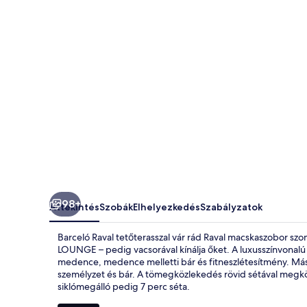
98+
Áttekintés
Szobák
Elhelyezkedés
Szabályzatok
Barceló Raval tetőterasszal vár rád Raval macskaszobor sz
LOUNGE – pedig vacsorával kínálja őket. A luxusszínvonalú 
medence, medence melletti bár és fitneszlétesítmény. Más 
személyzet és bár. A tömegközlekedés rövid sétával megkö
siklómegálló pedig 7 perc séta.