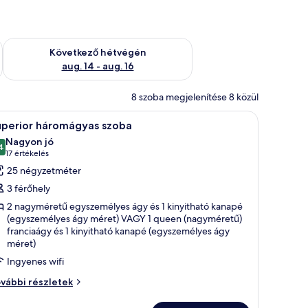
ellenőrzése: aug. 7 - aug. 9
A következő hétvégi rendelkezésre állás ellenőrzése: aug. 14 -
Következő hétvégén
aug. 14 - aug. 16
8 szoba megjelenítése 8 közül
ában és íróasztal
Egy modern szállodai szoba, amelyben egy nag
5
uperior háromágyas szoba
övetkező
Nagyon jó
zoba
4
10-ből 8,4
(17
17 értékelés
sszes
értékelés)
25 négyzetméter
épének
3 férőhely
egtekintése:
2 nagyméretű egyszemélyes ágy és 1 kinyitható kanapé
uperior
(egyszemélyes ágy méret) VAGY 1 queen (nagyméretű)
áromágyas
franciaágy és 1 kinyitható kanapé (egyszemélyes ágy
zoba
méret)
Ingyenes wifi
perior
vábbi részletek
romágyas
oba