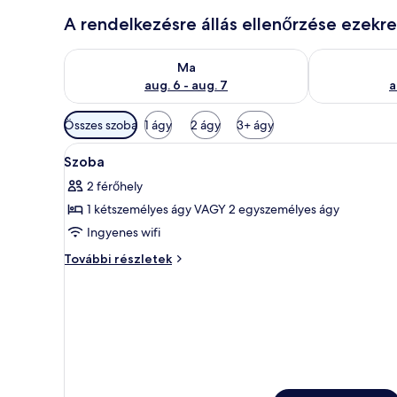
A rendelkezésre állás ellenőrzése ezekr
A ma esti rendelkezésre állás ellenőrzése: aug. 6 - au
A holnapi rend
Ma
aug. 6 - aug. 7
a
Szobákhoz
Összes szoba
1 ágy
2 ágy
3+ ágy
rendelkezésre
A
Prémium ágynemű, minibár, szé
álló
6
Szoba
következő
szűrők
2 férőhely
szoba
1 kétszemélyes ágy VAGY 2 egyszemélyes ágy
összes
képének
Ingyenes wifi
megtekintése:
Szoba
További részletek
Szoba
további
részletei