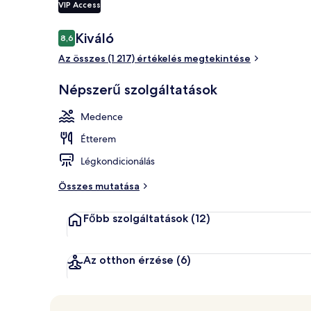
VIP Access
Értékelések
Kiváló
8,6
8,6 ennyiből: 10
Tetőterasz
Az összes (1 217) értékelés megtekintése
Népszerű szolgáltatások
Medence
Étterem
Légkondicionálás
Összes mutatása
Főbb szolgáltatások
(12)
Az otthon érzése
(6)