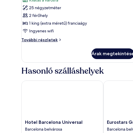
képének
25 négyzetméter
megtekintése:
2 férőhely
Deluxe
1 king (extra méretű) franciaágy
szoba,
Ingyenes wifi
kilátással
a
Deluxe
További részletek
városra
szoba,
kilátással
Árak megtekintés
a
városra
további
Hasonló szálláshelyek
részletei
Hotel Barcelona Universal
Eurostars Gr
Hotel
Eurostars
Hotel Barcelona Universal
Eurostars G
Barcelona
Grand
Barcelona belvárosa
Barcelona bel
Universal
Marina