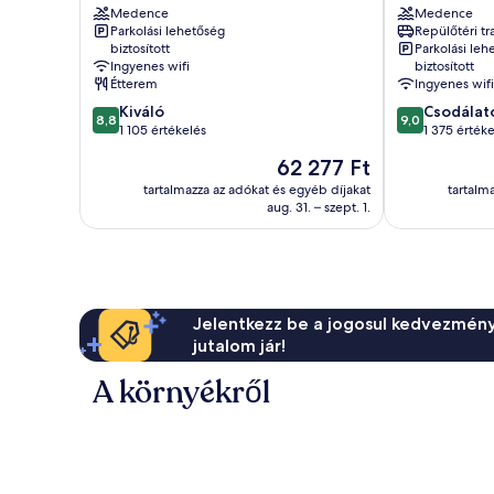
Medence
Medence
Barcelona
Barcelona
Parkolási lehetőség
Repülőtéri tr
belvárosa
belvárosa
biztosított
Parkolási leh
Ingyenes wifi
biztosított
Étterem
Ingyenes wifi
8.8
9.0
Kiváló
Csodálat
8,8
9,0
ennyiből:
ennyiből:
1 105 értékelés
1 375 értéke
10,
10,
Az
62 277 Ft
Kiváló,
Csodálatos,
ár
1 105
1 375
tartalmazza az adókat és egyéb díjakat
tartalm
62 277 Ft
aug. 31. – szept. 1.
értékelés
értékelés
Jelentkezz be a jogosul kedvezmény
jutalom jár!
A környékről