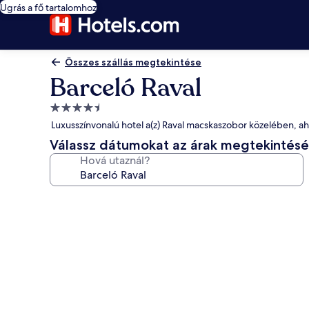
Ugrás a fő tartalomhoz
Összes szállás megtekintése
Barceló Raval
4.5
csillagos
Luxusszínvonalú hotel a(z) Raval macskaszobor közelében, a
szálláshely
Válassz dátumokat az árak megtekintés
Hová utaznál?
A(z)
Barceló
Raval
képgalériája