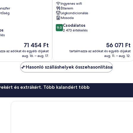
Ingyenes wifi
anszfer
Étterem
etőség
Légkondicionálás
Mosoda
9.0
Csodálatos
9,0
os
ennyiből:
2 473 értékelés
lés
10,
Csodálatos,
Az
Az
71 454 Ft
56 071 Ft
2 473
ár
ár
azza az adókat és egyéb díjakat
tartalmazza az adókat és egyéb díjakat
értékelés
71 454 Ft
56 071 Ft
aug. 16. – aug. 17.
aug. 11. – aug. 12.
Hasonló szálláshelyek összehasonlítása
ekért és extrákért. Több kalandért több