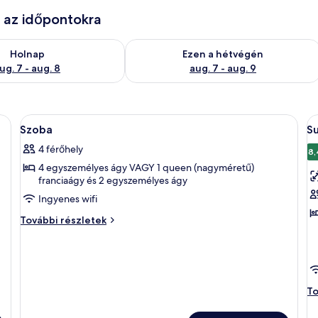
e az időpontokra
g. 7
elkezésre állás ellenőrzése: aug. 7 - aug. 8
A mostani hétvégi rendelkezésre állás 
Holnap
Ezen a hétvégén
ug. 7 - aug. 8
aug. 7 - aug. 9
f a szobában és íróasztal
A
Prémium ágynemű, minibár, széf a szob
A
8
Szoba
S
következő
k
4 férőhely
szoba
s
8,
4 egyszemélyes ágy VAGY 1 queen (nagyméretű)
összes
ö
franciaágy és 2 egyszemélyes ágy
képének
k
Ingyenes wifi
megtekintése:
m
Szoba
S
Szoba
További részletek
további
h
részletei
s
Su
To
há
sz