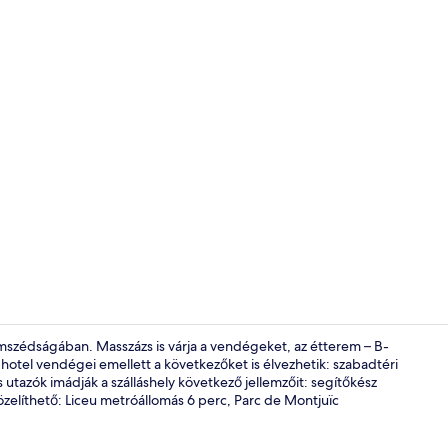
Tartalomkész
omszédságában. Masszázs is várja a vendégeket, az étterem – B-
hotel vendégei emellett a következőket is élvezhetik: szabadtéri
utazók imádják a szálláshely következő jellemzőit: segítőkész
Junior lakos
zelíthető: Liceu metróállomás 6 perc, Parc de Montjuïc