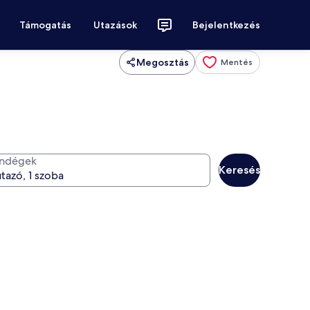
Támogatás
Utazások
Bejelentkezés
Megosztás
Mentés
ndégek
Keresés