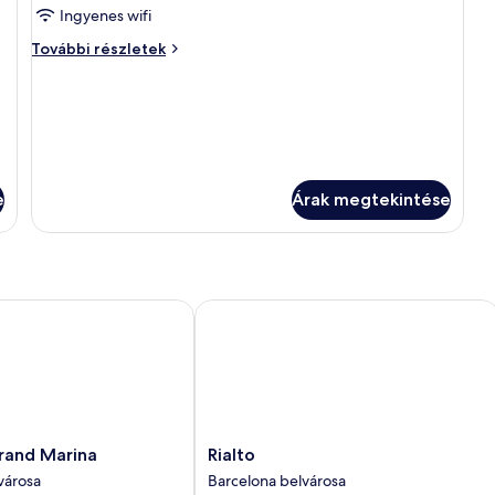
képének
Ingyenes wifi
megtekintése:
Szoba
További részletek
Szoba
további
részletei
e
Árak megtekintése
and Marina
Rialto
Rialto
rand Marina
Rialto
Barcelona
városa
Barcelona belvárosa
belvárosa