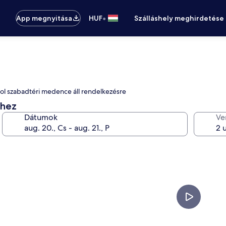
•
App megnyitása
HUF
Szálláshely meghirdetése
hol szabadtéri medence áll rendelkezésre
éhez
Dátumok
Ve