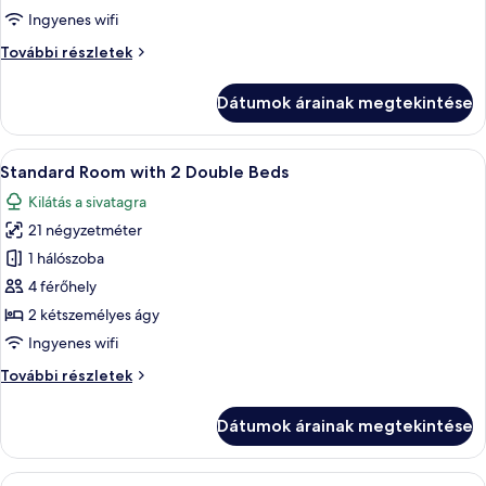
Room
Ingyenes wifi
with
Standard
További részletek
1
Room
Queen
with
Dátumok árainak megtekintése
Bed
1
Queen
Bed
A
Standard Room with 2 Double Beds | Hi
5
további
Standard Room with 2 Double Beds
következő
részletei
Kilátás a sivatagra
szoba
21 négyzetméter
összes
képének
1 hálószoba
megtekintése:
4 férőhely
Standard
2 kétszemélyes ágy
Room
Ingyenes wifi
with
Standard
További részletek
2
Room
Double
with
Dátumok árainak megtekintése
Beds
2
Double
Beds
A
Egy kétágyas szoba, amelyben van íróas