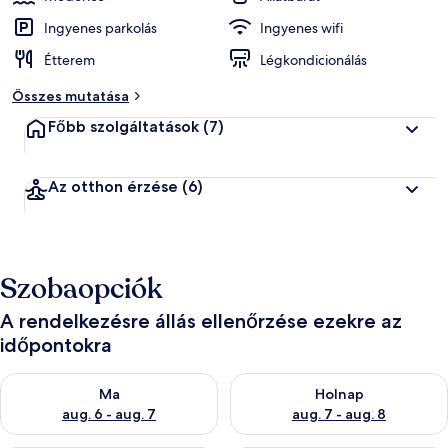
Ingyenes parkolás
Ingyenes wifi
Étterem
Légkondicionálás
Összes mutatása
Főbb szolgáltatások
(7)
Az otthon érzése
(6)
Szobaopciók
A rendelkezésre állás ellenőrzése ezekre az
időpontokra
A ma esti rendelkezésre állás ellenőrzése: aug. 6 - aug. 7
A holnapi rendelkezésre állás e
Ma
Holnap
aug. 6 - aug. 7
aug. 7 - aug. 8