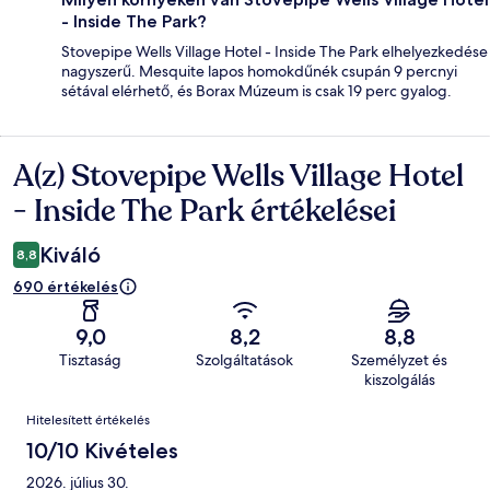
- Inside The Park?
Stovepipe Wells Village Hotel - Inside The Park elhelyezkedése
nagyszerű. Mesquite lapos homokdűnék csupán 9 percnyi
sétával elérhető, és Borax Múzeum is csak 19 perc gyalog.
A(z) Stovepipe Wells Village Hotel
Értékelések
- Inside The Park értékelései
Kiváló
8,8
690 értékelés
9,0
8,2
8,8
Tisztaság
Szolgáltatások
Személyzet és
kiszolgálás
Értékelések
Hitelesített értékelés
10/10 Kivételes
2026. július 30.