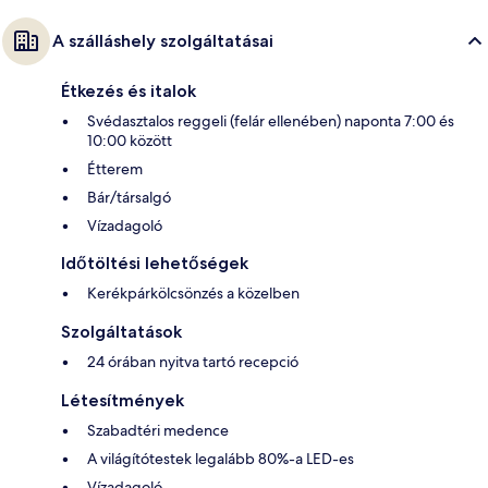
A szálláshely szolgáltatásai
Étkezés és italok
Svédasztalos reggeli (felár ellenében) naponta 7:00 és
10:00 között
Étterem
Bár/társalgó
Vízadagoló
Időtöltési lehetőségek
Kerékpárkölcsönzés a közelben
Szolgáltatások
24 órában nyitva tartó recepció
Létesítmények
Szabadtéri medence
A világítótestek legalább 80%-a LED-es
Vízadagoló