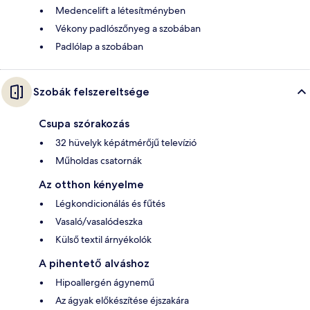
Medencelift a létesítményben
Vékony padlószőnyeg a szobában
Padlólap a szobában
Szobák felszereltsége
Csupa szórakozás
32 hüvelyk képátmérőjű televízió
Műholdas csatornák
Az otthon kényelme
Légkondicionálás és fűtés
Vasaló/vasalódeszka
Külső textil árnyékolók
A pihentető alváshoz
Hipoallergén ágynemű
Az ágyak előkészítése éjszakára