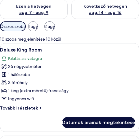
A mostani hétvégi rendelkezésre állás ellenőrzése: aug. 7 - aug
A következő hétvégi rendelkezé
Ezen a hétvégén
Következő hétvégén
aug. 7 - aug. 9
aug. 14 - aug. 16
Szobákhoz
Összes szoba
1 ágy
2 ágy
rendelkezésre
álló
10 szoba megjelenítése 10 közül
szűrők
A
Egy szállodai szoba, amelyben egy nagy
5
Deluxe King Room
következő
Kilátás a sivatagra
szoba
26 négyzetméter
összes
képének
1 hálószoba
megtekintése:
3 férőhely
Deluxe
1 king (extra méretű) franciaágy
King
Ingyenes wifi
Room
Deluxe
További részletek
King
Room
Dátumok árainak megtekintése
további
részletei
A
Egy hálószoba, amelyben található egy 