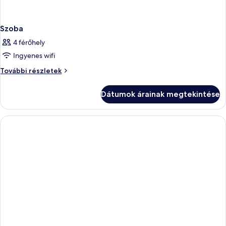
Szoba
4 férőhely
Ingyenes wifi
Szoba
További részletek
további
részletei
Dátumok árainak megtekintése