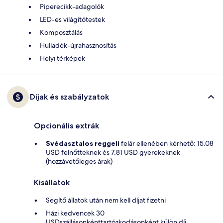
Piperecikk-adagolók
LED-es világítótestek
Komposztálás
Hulladék-újrahasznosítás
Helyi térképek
Díjak és szabályzatok
Opcionális extrák
Svédasztalos reggeli
felár ellenében kérhető: 15.08
USD felnőtteknek és 7.81 USD gyerekeknek
(hozzávetőleges árak)
Kisállatok
Segítő állatok után nem kell díjat fizetni
Házi kedvencek 30
USDszállásonkénttartózkodásonként külön díj