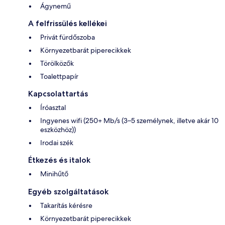
Ágynemű
A felfrissülés kellékei
Privát fürdőszoba
Környezetbarát piperecikkek
Törölközők
Toalettpapír
Kapcsolattartás
Íróasztal
Ingyenes wifi (250+ Mb/s (3–5 személynek, illetve akár 10
eszközhöz))
Irodai szék
Étkezés és italok
Minihűtő
Egyéb szolgáltatások
Takarítás kérésre
Környezetbarát piperecikkek