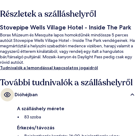
Részletek a szálláshelyről
Stovepipe Wells Village Hotel - Inside The Park
Borax Múzeum és Mesquite lapos homokdűnék mindössze 5 perces
autóút Stovepipe Wells Village Hotel - Inside The Park vendégeinek. Ha
megmártóztál a helyszíni szabadtéri medence vizében, harapj valamit a
nagyszerű étterem kínálatából, vagy rendelj egy italt a hangulatos
bár/társalgó pultjánál. Mozaik-kanyon és Daylight Pass pedig csak egy
rövid autóút.
Tudnivalók a lemondással kapcsolatos jogaidról
További tudnivalók a szálláshelyről
Dióhéjban
A szálláshely mérete
83 szoba
Érkezés/távozás