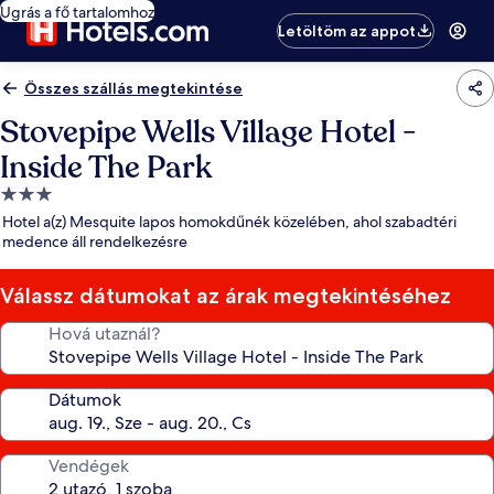
Ugrás a fő tartalomhoz
Letöltöm az appot
Összes szállás megtekintése
Stovepipe Wells Village Hotel -
Inside The Park
3.0
csillagos
Hotel a(z) Mesquite lapos homokdűnék közelében, ahol szabadtéri
szálláshely
medence áll rendelkezésre
Válassz dátumokat az árak megtekintéséhez
Hová utaznál?
Dátumok
Vendégek