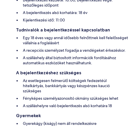
Bejelentkezés kezdete: 16:00, bejelentkezés vége:
tetszőleges időpont
A bejelentkezés alsó korhatára: 18 év
Kijelentkezési idő: 11:00
Tudnivalók a bejelentkezéssel kapcsolatban
Egy 18 éves vagy annál idősebb felnőttnek kell felelősséget
vállalnia a foglalásért
A recepciós személyzet fogadja a vendégeket érkezéskor.
A szálláshely által biztosított információk fordításához
automatikus eszközöket használhatunk.
A bejelentkezéshez szükséges
Az esetlegesen felmerülő költségek fedezetéül
hitelkártyás, bankkártyás vagy készpénzes kaució
szükséges
Fényképes személyazonosító okmány szükséges lehet
A szálláshelyre való bejelentkezés alsó korhatára 18
Gyermekek
Gyerekágy (kiságy) nem áll rendelkezésre