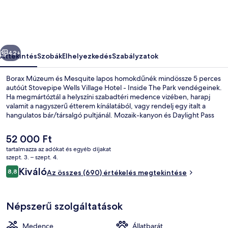
-
Inside
The
őző
Következő
Park
42+
Áttekintés
Szobák
Elhelyezkedés
Szabályzatok
képgalériája
Borax Múzeum és Mesquite lapos homokdűnék mindössze 5 perces
autóút Stovepipe Wells Village Hotel - Inside The Park vendégeinek.
Ha megmártóztál a helyszíni szabadtéri medence vizében, harapj
valamit a nagyszerű étterem kínálatából, vagy rendelj egy italt a
hangulatos bár/társalgó pultjánál. Mozaik-kanyon és Daylight Pass
pedig csak egy rövid autóút.
A
52 000 Ft
jelenlegi
tartalmazza az adókat és egyéb díjakat
ár
szept. 3. – szept. 4.
Étterem
52 000 Ft
Értékelések
Kiváló
8,8
Az összes (690) értékelés megtekintése
8,8 ennyiből: 10
Népszerű szolgáltatások
Medence
Állatbarát