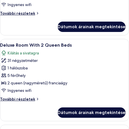
Dune
Ingyenes wifi
View
Deluxe
További részletek
Room
Dune
With
View
Dátumok árainak megtekintése
2
Room
With
Beds
2
A
Egy szállodai szoba két ággyal, íróaszta
5
Beds
Deluxe Room With 2 Queen Beds
következő
további
Kilátás a sivatagra
részletei
szoba
31 négyzetméter
összes
képének
1 hálószoba
megtekintése:
5 férőhely
Deluxe
2 queen (nagyméretű) franciaágy
Room
Ingyenes wifi
With
Deluxe
További részletek
2
Room
Queen
With
Dátumok árainak megtekintése
Beds
2
Queen
Beds
A
Hipoallergén ágynemű, íróasztal, vasa