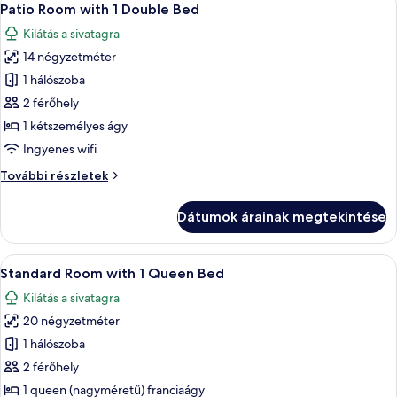
5
Patio Room with 1 Double Bed
következő
Kilátás a sivatagra
szoba
14 négyzetméter
összes
képének
1 hálószoba
megtekintése:
2 férőhely
Patio
1 kétszemélyes ágy
Room
Ingyenes wifi
with
Patio
További részletek
1
Room
Double
with
Dátumok árainak megtekintése
Bed
1
Double
Bed
A
Egy szállodai szoba, amelyben található
5
további
Standard Room with 1 Queen Bed
következő
részletei
Kilátás a sivatagra
szoba
20 négyzetméter
összes
képének
1 hálószoba
megtekintése:
2 férőhely
Standard
1 queen (nagyméretű) franciaágy