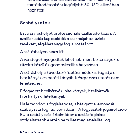
(tartózkodásonként legfeljebb 30 USD) ellenében
hozhatók
Szabályzatok
Ezt a szálláshelyet professzionális szállásadó kezeli. A
szálláskiadás kapcsolódik a szakmájához, üzleti
tevékenységéhez vagy foglalkozásához.
A szálláshelyen nincs lift.
A vendégek nyugodtak lehetnek, mert biztonságukról
tűzoltó készülék gondoskodik a helyszínen.
A szálláshely a következő fizetési módokat fogadja el:
hitelkártyák és betéti kártyák. Készpénzes fizetés nem
lehetséges.
Elfogadott hitelkártyák: hitelkártyák, hitelkártyák,
hitelkártyák, hitelkártyák
Ha lemondod a foglalásodat, a házigazda lemondási
szabályzata fog rád vonatkozni. A fogyasztók jogairól szóló
EU-s szabályozás értelmében a szállásfoglalási
szolgáltatások esetén nem illet meg az elállási jog.
Más néven: