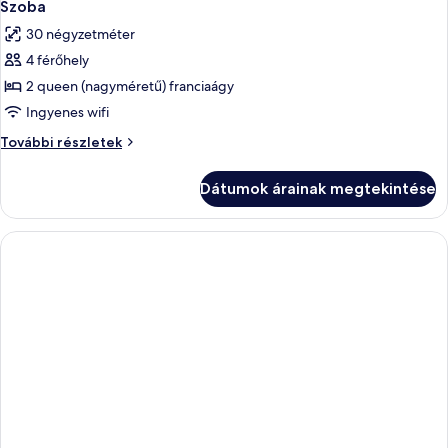
2
további
Szoba
következő
részletei
30 négyzetméter
szoba
4 férőhely
összes
képének
2 queen (nagyméretű) franciaágy
megtekintése:
Ingyenes wifi
Szoba
Szoba
További részletek
további
részletei
Dátumok árainak megtekintése