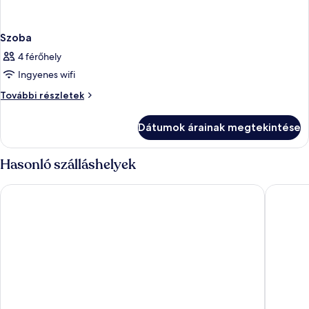
Szoba
4 férőhely
Ingyenes wifi
Szoba
További részletek
további
részletei
Dátumok árainak megtekintése
Hasonló szálláshelyek
The Ranch at Death Valley – Inside the Park
Panamint