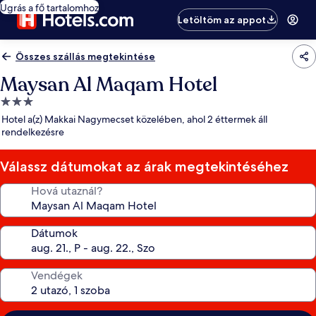
Ugrás a fő tartalomhoz
Letöltöm az appot
Összes szállás megtekintése
Maysan Al Maqam Hotel
3.0
csillagos
Hotel a(z) Makkai Nagymecset közelében, ahol 2 éttermek áll
szálláshely
rendelkezésre
Válassz dátumokat az árak megtekintéséhez
Hová utaznál?
Dátumok
Vendégek