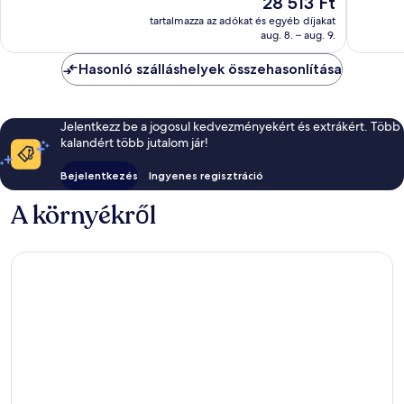
28 513 Ft
Kiváló,
jó,
ár
670
tartalmazza az adókat és egyéb díjakat
398
28 513 Ft
aug. 8. – aug. 9.
értékelés
értékelé
Hasonló szálláshelyek összehasonlítása
Jelentkezz be a jogosul kedvezményekért és extrákért. Több
kalandért több jutalom jár!
Bejelentkezés
Ingyenes regisztráció
A környékről