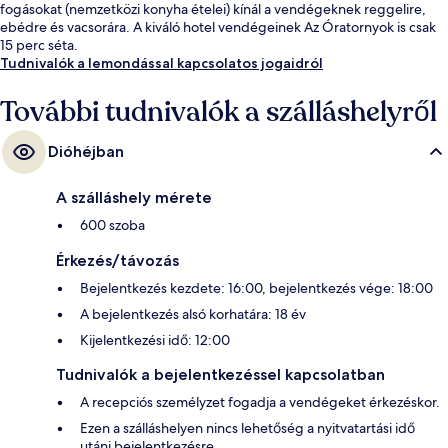
fogásokat (nemzetközi konyha ételei) kínál a vendégeknek reggelire,
ebédre és vacsorára. A kiváló hotel vendégeinek Az Óratornyok is csak
15 perc séta.
Tudnivalók a lemondással kapcsolatos jogaidról
További tudnivalók a szálláshelyről
Dióhéjban
A szálláshely mérete
600 szoba
Érkezés/távozás
Bejelentkezés kezdete: 16:00, bejelentkezés vége: 18:00
A bejelentkezés alsó korhatára: 18 év
Kijelentkezési idő: 12:00
Tudnivalók a bejelentkezéssel kapcsolatban
A recepciós személyzet fogadja a vendégeket érkezéskor.
Ezen a szálláshelyen nincs lehetőség a nyitvatartási idő
utáni bejelentkezésre