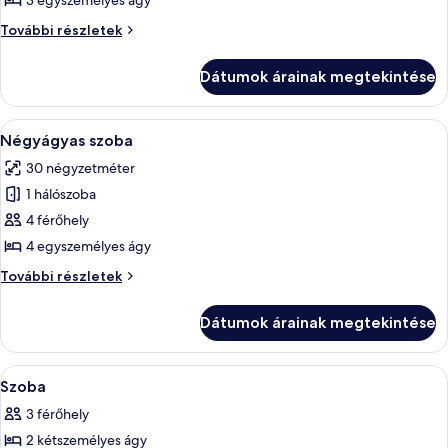
3 egyszemélyes ágy
Háromágyas
Háromágyas
További részletek
szoba
szoba
további
Dátumok árainak megtekintése
részletei
A
Egy szállodai szoba, amelyben négy eg
7
Négyágyas szoba
következő
30 négyzetméter
szoba
1 hálószoba
összes
képének
4 férőhely
megtekintése:
4 egyszemélyes ágy
Négyágyas
Négyágyas
További részletek
szoba
szoba
további
Dátumok árainak megtekintése
részletei
A
Szoba
2
Szoba
következő
3 férőhely
szoba
2 kétszemélyes ágy
összes