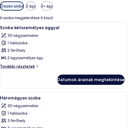
Szobákhoz
Összes szoba
2 ágy
3+ ágy
rendelkezésre
álló
6 szoba megjelenítése 6 közül
szűrők
A
Egy kétágyas szoba, nagy tükörrel, síkk
8
Szoba kétszemélyes ággyal
következő
30 négyzetméter
szoba
1 hálószoba
összes
képének
2 férőhely
megtekintése:
2 egyszemélyes ágy
Szoba
Szoba
További részletek
kétszemélyes
kétszemélyes
ággyal
ággyal
Dátumok árainak megtekintése
további
részletei
A
Egy kétágyas szoba, éjjeliszemélyzet e
6
Háromágyas szoba
következő
30 négyzetméter
szoba
1 hálószoba
összes
képének
3 férőhely
megtekintése: