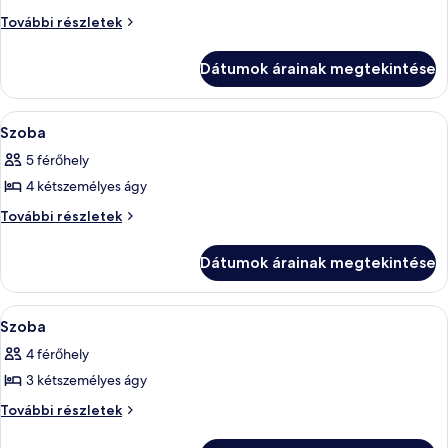
képének
Szoba
További részletek
további
megtekintése:
részletei
Szoba
Dátumok árainak megtekintése
A
Szoba
2
Szoba
következő
5 férőhely
szoba
4 kétszemélyes ágy
összes
képének
Szoba
További részletek
további
megtekintése:
részletei
Szoba
Dátumok árainak megtekintése
A
Szoba
2
Szoba
következő
4 férőhely
szoba
3 kétszemélyes ágy
összes
képének
Szoba
További részletek
további
megtekintése:
részletei