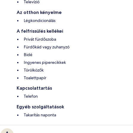
Televízió
Az otthon kényelme
Légkondicionálás
A felfrissülés kellékei
Privát fürdőszoba
Fürdőkád vagy zuhanyzó
Bidé
Ingyenes piperecikkek
Törölközők
Toalettpapír
Kapcsolattartás
Telefon
Egyéb szolgáltatások
Takarítás naponta