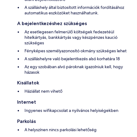
A szálláshely által biztosított információk fordításához
automatikus eszközöket használhatunk.
A bejelentkezéshez szükséges
Az esetlegesen felmerülő költségek fedezetéül
hitelkártyás, bankkártyás vagy készpénzes kaució
szükséges
Fényképes személyazonosító okmány szükséges lehet
A szálláshelyre való bejelentkezés alsó korhatára 18
Az egy szobában alvó pároknak igazolniuk kell, hogy
házasok
Kisállatok
Háziállat nem vihető
Internet
Ingyenes wifikapcsolat a nyilvános helyiségekben
Parkolás
A helyszínen nincs parkolási lehetőség