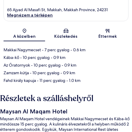
65 Ajyad Al Masafi St, Makkah, Makkah Province, 24231
Megnézem a térképen
Térkép
A közelben
Közlekedés
Éttermek
Makkai Nagymecset
- 7 perc gyalog
- 0.6 km
Kába-kő
- 10 perc gyalog
- 0.9 km
Az Óratornyok
- 10 perc gyalog
- 0.9 km
Zamzam kútja
- 10 perc gyalog
- 0.9 km
Fahd király kapuja
- 11 perc gyalog
- 1.0 km
Részletek a szálláshelyről
Maysan Al Maqam Hotel
Maysan Al Maqam Hotel vendégeinek Makkai Nagymecset és Kába-kő
mindössze 15 perc gyalog. A kulináris élvezetekről a helyben működő 2
étterem gondoskodik. Egyikük, Maysan International Rest ízletes