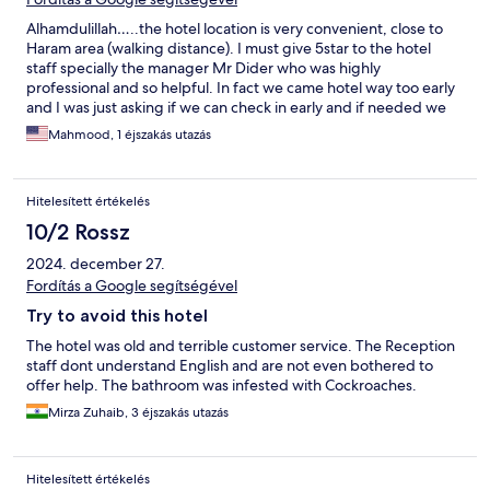
Alhamdulillah…..the hotel location is very convenient, close to
Haram area (walking distance). I must give 5star to the hotel
staff specially the manager Mr Dider who was highly
professional and so helpful. In fact we came hotel way too early
and I was just asking if we can check in early and if needed we
would pay extra. They helped us for early checking without any
Mahmood, 1 éjszakás utazás
fees specially during the busiest season of the Ramadan.
Hitelesített értékelés
10/2 Rossz
2024. december 27.
Fordítás a Google segítségével
Try to avoid this hotel
The hotel was old and terrible customer service. The Reception
staff dont understand English and are not even bothered to
offer help. The bathroom was infested with Cockroaches.
Mirza Zuhaib, 3 éjszakás utazás
Hitelesített értékelés