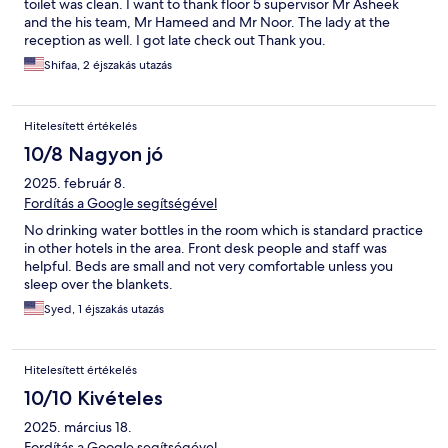
toilet was clean. I want to thank floor 5 supervisor Mr Asheek
and the his team, Mr Hameed and Mr Noor. The lady at the
reception as well. I got late check out Thank you.
Shifaa, 2 éjszakás utazás
Hitelesített értékelés
10/8 Nagyon jó
2025. február 8.
Fordítás a Google segítségével
No drinking water bottles in the room which is standard practice
in other hotels in the area. Front desk people and staff was
helpful. Beds are small and not very comfortable unless you
sleep over the blankets.
Syed, 1 éjszakás utazás
Hitelesített értékelés
10/10 Kivételes
2025. március 18.
Fordítás a Google segítségével