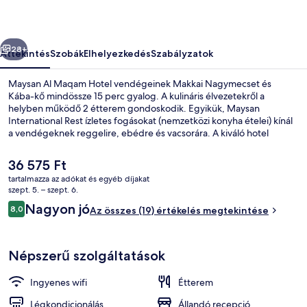
őző
Következő
28+
Áttekintés
Szobák
Elhelyezkedés
Szabályzatok
Maysan Al Maqam Hotel vendégeinek Makkai Nagymecset és
Kába-kő mindössze 15 perc gyalog. A kulináris élvezetekről a
helyben működő 2 étterem gondoskodik. Egyikük, Maysan
International Rest ízletes fogásokat (nemzetközi konyha ételei) kínál
a vendégeknek reggelire, ebédre és vacsorára. A kiváló hotel
vendégeinek Az Óratornyok is csak 15 perc séta.
A
36 575 Ft
jelenlegi
tartalmazza az adókat és egyéb díjakat
ár
szept. 5. – szept. 6.
Recepció
36 575 Ft
Értékelések
Nagyon jó
8,0
Az összes (19) értékelés megtekintése
8,0 ennyiből: 10
Népszerű szolgáltatások
Ingyenes wifi
Étterem
Légkondicionálás
Állandó recepció