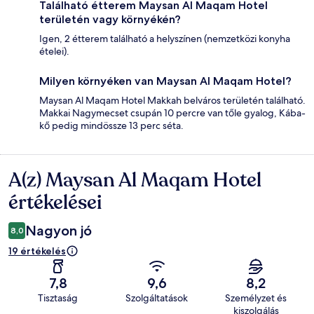
Található étterem Maysan Al Maqam Hotel
területén vagy környékén?
Igen, 2 étterem található a helyszínen (nemzetközi konyha
ételei).
Milyen környéken van Maysan Al Maqam Hotel?
Maysan Al Maqam Hotel Makkah belváros területén található.
Makkai Nagymecset csupán 10 percre van tőle gyalog, Kába-
kő pedig mindössze 13 perc séta.
A(z) Maysan Al Maqam Hotel
Értékelések
értékelései
Nagyon jó
8,0
19 értékelés
7,8
9,6
8,2
Tisztaság
Szolgáltatások
Személyzet és
kiszolgálás