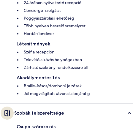
24 órában nyitva tartó recepció
Concierge-szolgálat
Poggyásztárolási lehetőség
Több nyelven beszélő személyzet
Hordár/londiner
Létesítmények
Széf a recepción
Televízió a közös helyiségekben
Zárható szekrény rendelkezésre áll
Akadálymentesítés
Braille-írásos/domború jelzések
Jól megvilágított útvonal a bejáratig
Szobák felszereltsége
Csupa szórakozás