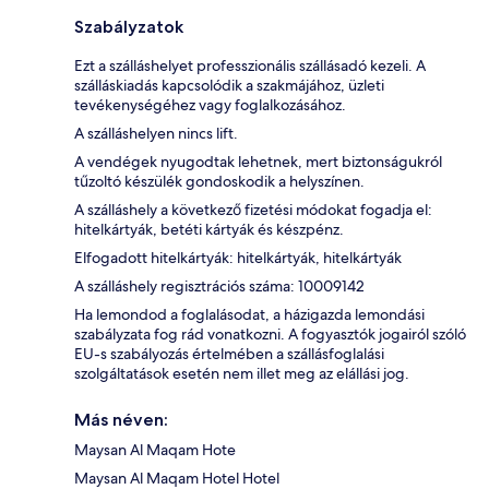
Szabályzatok
Ezt a szálláshelyet professzionális szállásadó kezeli. A
szálláskiadás kapcsolódik a szakmájához, üzleti
tevékenységéhez vagy foglalkozásához.
A szálláshelyen nincs lift.
A vendégek nyugodtak lehetnek, mert biztonságukról
tűzoltó készülék gondoskodik a helyszínen.
A szálláshely a következő fizetési módokat fogadja el:
hitelkártyák, betéti kártyák és készpénz.
Elfogadott hitelkártyák: hitelkártyák, hitelkártyák
A szálláshely regisztrációs száma: 10009142
Ha lemondod a foglalásodat, a házigazda lemondási
szabályzata fog rád vonatkozni. A fogyasztók jogairól szóló
EU-s szabályozás értelmében a szállásfoglalási
szolgáltatások esetén nem illet meg az elállási jog.
Más néven:
Maysan Al Maqam Hote
Maysan Al Maqam Hotel Hotel