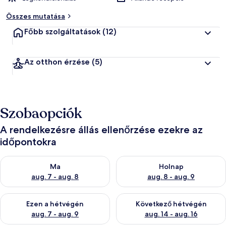
Összes mutatása
Főbb szolgáltatások
(12)
Az otthon érzése
(5)
Szobaopciók
A rendelkezésre állás ellenőrzése ezekre az
időpontokra
A ma esti rendelkezésre állás ellenőrzése: aug. 7 - aug. 8
A holnapi rendelkezésre állás e
Ma
Holnap
aug. 7 - aug. 8
aug. 8 - aug. 9
A mostani hétvégi rendelkezésre állás ellenőrzése: aug. 7 - aug
A következő hétvégi rendelkezé
Ezen a hétvégén
Következő hétvégén
aug. 7 - aug. 9
aug. 14 - aug. 16