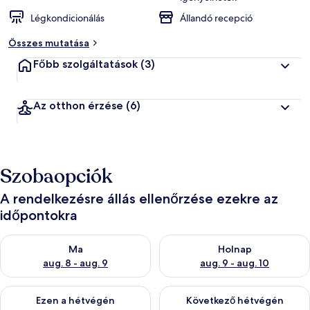
Légkondicionálás
Állandó recepció
Összes mutatása
Főbb szolgáltatások
(3)
Az otthon érzése
(6)
Szobaopciók
A rendelkezésre állás ellenőrzése ezekre az
időpontokra
A ma esti rendelkezésre állás ellenőrzése: aug. 8 - aug. 9
A holnapi rendelkezésre állás e
Ma
Holnap
aug. 8 - aug. 9
aug. 9 - aug. 10
A mostani hétvégi rendelkezésre állás ellenőrzése: aug. 14 - au
A következő hétvégi rendelkezé
Ezen a hétvégén
Következő hétvégén