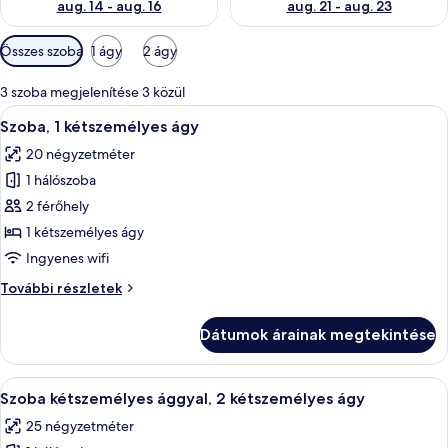
aug. 14 - aug. 16
aug. 21 - aug. 23
Szobákhoz
Összes szoba
1 ágy
2 ágy
rendelkezésre
álló
3 szoba megjelenítése 3 közül
szűrők
A
Szoba, 1 kétszemélyes ágy | Sötétítőf
5
Szoba, 1 kétszemélyes ágy
következő
20 négyzetméter
szoba
1 hálószoba
összes
képének
2 férőhely
megtekintése:
1 kétszemélyes ágy
Szoba,
Ingyenes wifi
1
Szoba,
További részletek
kétszemélyes
1
ágy
kétszemélyes
Dátumok árainak megtekintése
ágy
további
részletei
A
Egy szállodai szoba két ággyal, mennyeze
2
Szoba kétszemélyes ággyal, 2 kétszemélyes ágy
következő
25 négyzetméter
szoba