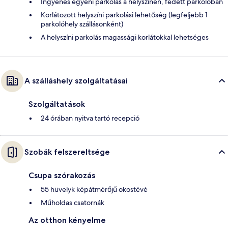
Ingyenes egyéni parkolás a helyszínen, fedett parkolóban
Korlátozott helyszíni parkolási lehetőség (legfeljebb 1
parkolóhely szállásonként)
A helyszíni parkolás magassági korlátokkal lehetséges
A szálláshely szolgáltatásai
Szolgáltatások
24 órában nyitva tartó recepció
Szobák felszereltsége
Csupa szórakozás
55 hüvelyk képátmérőjű okostévé
Műholdas csatornák
Az otthon kényelme