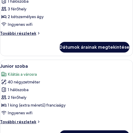
1 hálószoba
összes
képének
3 férőhely
megtekintése:
2 kétszemélyes ágy
Szoba
Ingyenes wifi
kétszemélyes
Szoba
További részletek
ággyal,
kétszemélyes
2
ággyal,
Dátumok árainak megtekintése
2
kétszemélyes
kétszemélyes
ágy
ágy
A
Egy szállodai szoba, amelyben találhat
4
további
Junior szoba
következő
részletei
Kilátás a városra
szoba
40 négyzetméter
összes
képének
1 hálószoba
megtekintése:
2 férőhely
Junior
1 king (extra méretű) franciaágy
szoba
Ingyenes wifi
Junior
További részletek
szoba
további