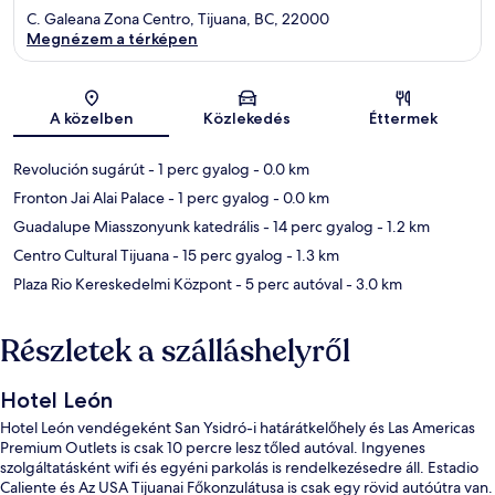
C. Galeana Zona Centro, Tijuana, BC, 22000
Megnézem a térképen
Térkép
A közelben
Közlekedés
Éttermek
Revolución sugárút
- 1 perc gyalog
- 0.0 km
Fronton Jai Alai Palace
- 1 perc gyalog
- 0.0 km
Guadalupe Miasszonyunk katedrális
- 14 perc gyalog
- 1.2 km
Centro Cultural Tijuana
- 15 perc gyalog
- 1.3 km
Plaza Rio Kereskedelmi Központ
- 5 perc autóval
- 3.0 km
Részletek a szálláshelyről
Hotel León
Hotel León vendégeként San Ysidró-i határátkelőhely és Las Americas
Premium Outlets is csak 10 percre lesz tőled autóval. Ingyenes
szolgáltatásként wifi és egyéni parkolás is rendelkezésedre áll. Estadio
Caliente és Az USA Tijuanai Főkonzulátusa is csak egy rövid autóútra van.