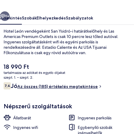
őző
Következő
11+
Áttekintés
Szobák
Elhelyezkedés
Szabályzatok
Hotel León vendégeként San Ysidró-i határátkelőhely és Las
Americas Premium Outlets is csak 10 percre lesz tőled autóval.
Ingyenes szolgáltatásként wifi és egyéni parkolás is
rendelkezésedre áll. Estadio Caliente és Az USA Tijuanai
Főkonzulátusa is csak egy rövid autóútra van.
A
18 990 Ft
jelenlegi
tartalmazza az adókat és egyéb díjakat
ár
szept. 1. – szept. 2.
Junior szoba | Sötétítőfüggöny, ingy
18 990 Ft
Értékelések
Jó
7,4
Az összes (185) értékelés megtekintése
7,4 ennyiből: 10
Népszerű szolgáltatások
Állatbarát
Ingyenes parkolás
Ingyenes wifi
Egybenyíló szobák
igényelhetők