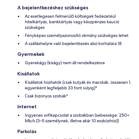
A bejelentkezéshez szükséges
Az esetlegesen felmerülő költségek fedezetéül
hitelkártyás, bankkártyás vagy készpénzes kaució
szükséges
Fényképes személyazonosító okmány szükséges lehet
A szálláshelyre való bejelentkezés alsó korhatára 18
Gyermekek
Gyerekágy (kiságy) nem áll rendelkezésre
Kisállatok
Kisállatok hozhatók (csak kutyák és macskák, összesen 1,
egyenként legfeljebb 33 font súlyig)*
Csak bizonyos szobák*
Internet
Ingyenes wifikapcsolat a szobákban (sebessége: 250+
Mb/s (3–5 személynek, illetve akár 10 eszközhöz))
Parkolás