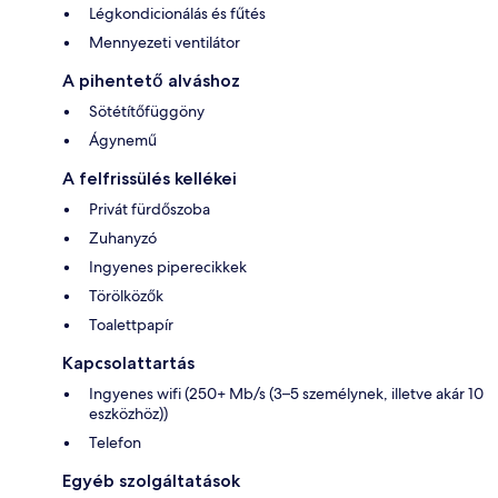
Légkondicionálás és fűtés
Mennyezeti ventilátor
A pihentető alváshoz
Sötétítőfüggöny
Ágynemű
A felfrissülés kellékei
Privát fürdőszoba
Zuhanyzó
Ingyenes piperecikkek
Törölközők
Toalettpapír
Kapcsolattartás
Ingyenes wifi (250+ Mb/s (3–5 személynek, illetve akár 10
eszközhöz))
Telefon
Egyéb szolgáltatások