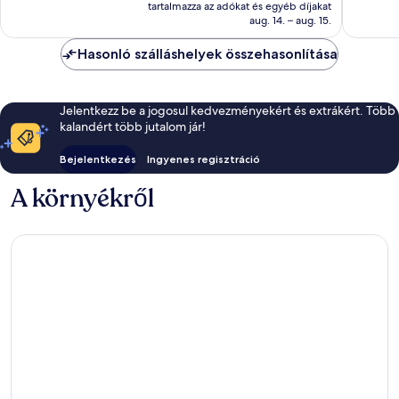
ár
tartalmazza az adókat és egyéb díjakat
értékelés
értékelé
15 074 Ft
aug. 14. – aug. 15.
Hasonló szálláshelyek összehasonlítása
Jelentkezz be a jogosul kedvezményekért és extrákért. Több
kalandért több jutalom jár!
Bejelentkezés
Ingyenes regisztráció
A környékről