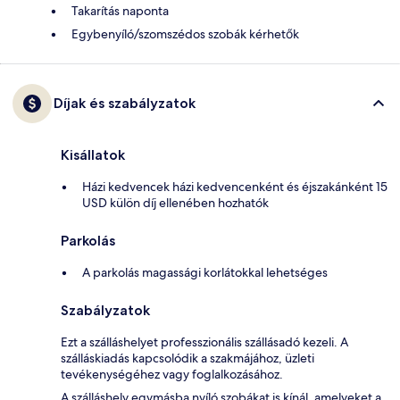
Takarítás naponta
Egybenyíló/szomszédos szobák kérhetők
Díjak és szabályzatok
Kisállatok
Házi kedvencek házi kedvencenként és éjszakánként 15
USD külön díj ellenében hozhatók
Parkolás
A parkolás magassági korlátokkal lehetséges
Szabályzatok
Ezt a szálláshelyet professzionális szállásadó kezeli. A
szálláskiadás kapcsolódik a szakmájához, üzleti
tevékenységéhez vagy foglalkozásához.
A szálláshely egymásba nyíló szobákat is kínál, amelyeket a