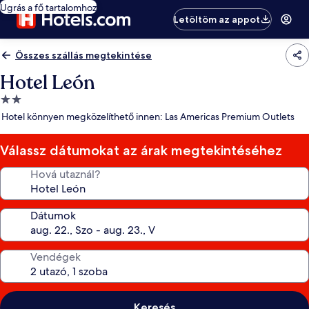
Ugrás a fő tartalomhoz
Letöltöm az appot
Összes szállás megtekintése
Hotel León
2.0
csillagos
Hotel könnyen megközelíthető innen: Las Americas Premium Outlets
szálláshely
Válassz dátumokat az árak megtekintéséhez
Hová utaznál?
Dátumok
Vendégek
Keresés