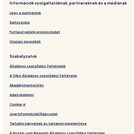
Információk szolgáltatóknak, partnereknek és a médiának
a
A
&
y
O
e
C
L
Légy a partnerünk
t
r
a
u
a
o
s
c
Sajtószoba
y
p
i
e
b
u
n
r
Futtasd velünk promócióidat
y
e
o
n
Utazási ügynökök
I
r
a
H
t
G
o
Szabályzatok
Általános szerződési feltételek
A Vrbo Általános szerződési feltételei
Akadálymentesítés
Adatvédelem
Cookie-k
Jogi Információk/Kapcsolat
Tartalmi irányelvek és tartalom bejelentése
A Hotels.com Rewards Általános szerződési feltételei