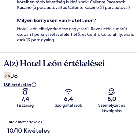
közelben több lehetőség is kínálkozik: Caliente Racetrack
Kaszinó (5 perc autóval) és Caliente Kaszinó (11 perc autóval).
Milyen környéken van Hotel León?
Hotel León elhelyezkedése nagyszerű. Revolución sugárút
csupán 1 percnyi sétával elérhető, és Centro Cultural Tijuana is
csak 19 perc gyalog.
A(z) Hotel León értékelései
Értékelések
Jó
7,4
185 értékelés
7,4
6,4
8,0
Tisztaság
Szolgáltatások
Személyzet és
kiszolgálás
Értékelések
Hitelesített értékelés
10/10 Kivételes