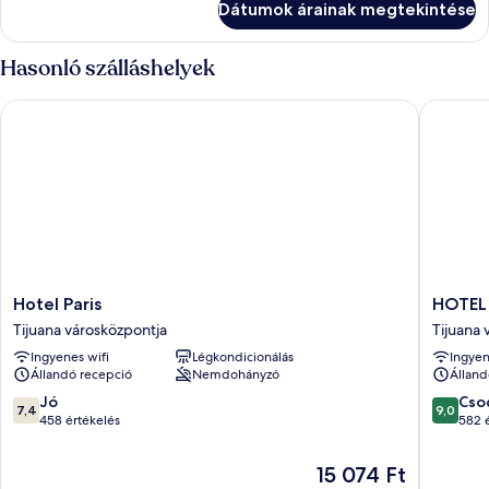
Dátumok árainak megtekintése
részletei
Hasonló szálláshelyek
Hotel Paris
HOTEL K
Hotel
HOTEL
Hotel Paris
HOTEL
Paris
KAYE8
Tijuana városközpontja
Tijuana 
Tijuana
Tijuana
Ingyenes wifi
Légkondicionálás
Ingyen
városközpontja
városkö
Állandó recepció
Nemdohányzó
Álland
7.4
9.0
Jó
Cso
7,4
9,0
ennyiből:
ennyiből
458 értékelés
582 
10,
10,
Jó,
Csodálat
Az
15 074 Ft
458
582