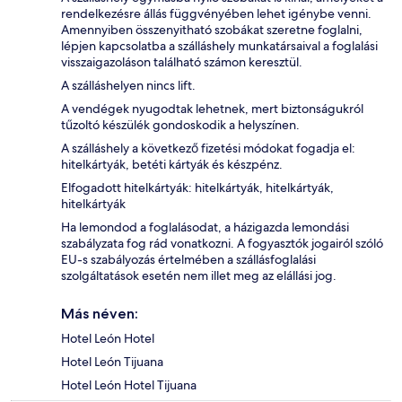
rendelkezésre állás függvényében lehet igénybe venni.
Amennyiben összenyitható szobákat szeretne foglalni,
lépjen kapcsolatba a szálláshely munkatársaival a foglalási
visszaigazoláson található számon keresztül.
A szálláshelyen nincs lift.
A vendégek nyugodtak lehetnek, mert biztonságukról
tűzoltó készülék gondoskodik a helyszínen.
A szálláshely a következő fizetési módokat fogadja el:
hitelkártyák, betéti kártyák és készpénz.
Elfogadott hitelkártyák: hitelkártyák, hitelkártyák,
hitelkártyák
Ha lemondod a foglalásodat, a házigazda lemondási
szabályzata fog rád vonatkozni. A fogyasztók jogairól szóló
EU-s szabályozás értelmében a szállásfoglalási
szolgáltatások esetén nem illet meg az elállási jog.
Más néven:
Hotel León Hotel
Hotel León Tijuana
Hotel León Hotel Tijuana