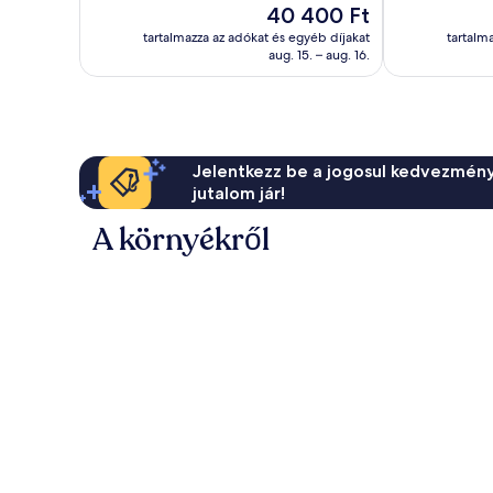
Az
40 400 Ft
1 010
ár
értékelés
tartalmazza az adókat és egyéb díjakat
tartalm
40 400 Ft
aug. 15. – aug. 16.
Jelentkezz be a jogosul kedvezmény
jutalom jár!
A környékről