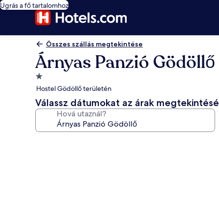
Ugrás a fő tartalomhoz
Összes szállás megtekintése
Árnyas Panzió Gödöllő
1.0
csillagos
Hostel Gödöllő területén
szálláshely
Válassz dátumokat az árak megtekintés
Hová utaznál?
A(z)
Árnyas
Panzió
Gödöllő
képgalériája