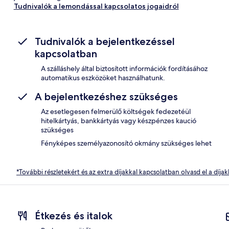
Tudnivalók a lemondással kapcsolatos jogaidról
Tudnivalók a bejelentkezéssel
kapcsolatban
A szálláshely által biztosított információk fordításához
automatikus eszközöket használhatunk.
A bejelentkezéshez szükséges
Az esetlegesen felmerülő költségek fedezetéül
hitelkártyás, bankkártyás vagy készpénzes kaució
szükséges
Fényképes személyazonosító okmány szükséges lehet
*További részletekért és az extra díjakkal kapcsolatban olvasd el a díjak
Étkezés és italok