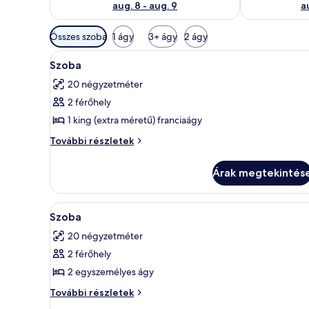
aug. 8 - aug. 9
a
Szobákhoz
Összes szoba
1 ágy
3+ ágy
2 ágy
rendelkezésre
A
Egy modern hálószoba, amelyben
álló
3
Szoba
következő
szűrők
20 négyzetméter
szoba
2 férőhely
összes
képének
1 king (extra méretű) franciaágy
megtekintése:
Szoba
További részletek
Szoba
további
részletei
Árak megtekintés
A
Egy hálószoba, amelyben találh
2
Szoba
következő
20 négyzetméter
szoba
2 férőhely
összes
képének
2 egyszemélyes ágy
megtekintése:
Szoba
További részletek
Szoba
további