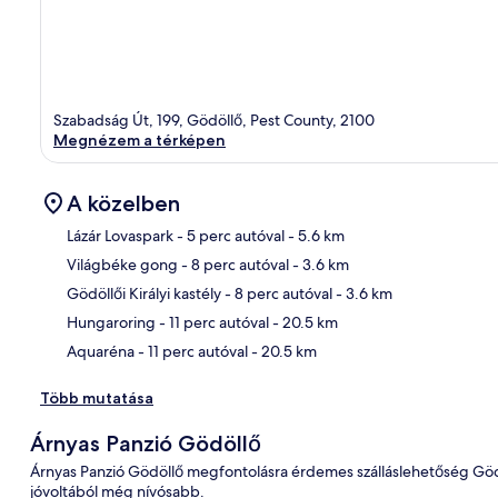
Szabadság Út, 199, Gödöllő, Pest County, 2100
Megnézem a térképen
A közelben
Lázár Lovaspark
- 5 perc autóval
- 5.6 km
Világbéke gong
- 8 perc autóval
- 3.6 km
Tér
Gödöllői Királyi kastély
- 8 perc autóval
- 3.6 km
Hungaroring
- 11 perc autóval
- 20.5 km
Aquaréna
- 11 perc autóval
- 20.5 km
Több mutatása
Árnyas Panzió Gödöllő
Árnyas Panzió Gödöllő megfontolásra érdemes szálláslehetőség Gödöl
jóvoltából még nívósabb.