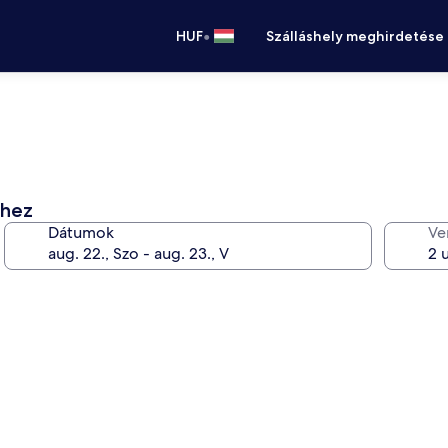
•
HUF
Szálláshely meghirdetése
éhez
Dátumok
Ve