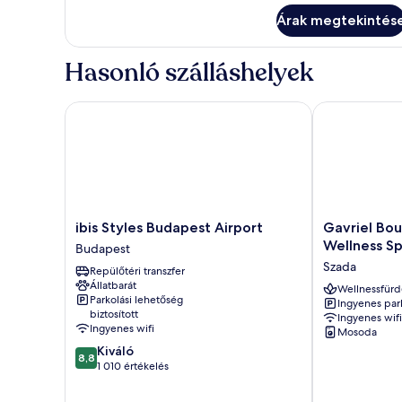
részletei
Árak megtekintés
Hasonló szálláshelyek
ibis Styles Budapest Airport
Gavriel Bouti
ibis
Gavriel
ibis Styles Budapest Airport
Gavriel Bo
Styles
Boutique
Wellness S
Budapest
Budapest
Residence
Szada
Repülőtéri transzfer
Airport
Wellness
Állatbarát
Budapest
Spa
Wellnessfürd
Parkolási lehetőség
Ingyenes par
Szada
biztosított
Ingyenes wifi
Ingyenes wifi
Mosoda
8.8
Kiváló
8,8
ennyiből:
1 010 értékelés
10,
Kiváló,