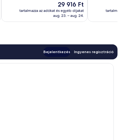
Az
29 916 Ft
értékelés
Kiváló,
ár
192
tartalmazza az adókat és egyéb díjakat
tartalmazza az adóka
29 916 Ft
aug. 23. – aug. 24.
értékelés
Bejelentkezés
Ingyenes regisztráció