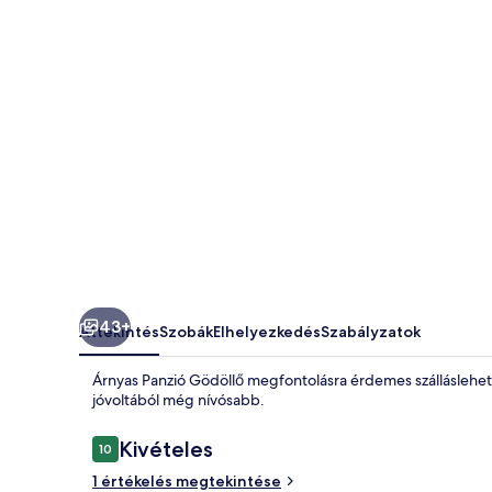
43+
Áttekintés
Szobák
Elhelyezkedés
Szabályzatok
Árnyas Panzió Gödöllő megfontolásra érdemes szálláslehető
jóvoltából még nívósabb.
Értékelések
Kivételes
10
10 ennyiből: 10
1 értékelés megtekintése