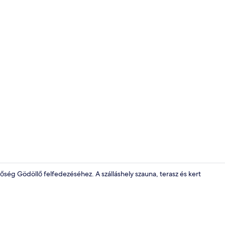
Terasz/udva
ség Gödöllő felfedezéséhez. A szálláshely szauna, terasz és kert
Lobby