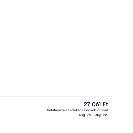
r
Kilátás a szállásról
A
27 061 Ft
jelenlegi
tartalmazza az adókat és egyéb díjakat
ár
aug. 25. – aug. 26.
Szoba
27 061 Ft