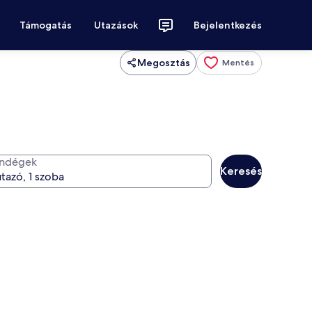
Támogatás
Utazások
Bejelentkezés
Megosztás
Mentés
ndégek
Keresés