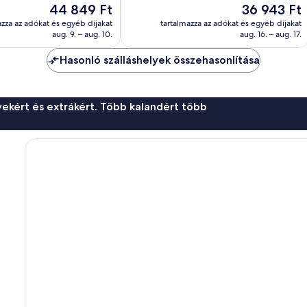
Csodálatos,
Az
Az
44 849 Ft
36 943 Ft
137
ár
ár
azza az adókat és egyéb díjakat
tartalmazza az adókat és egyéb díjakat
értékelés
44 849 Ft
36 943 Ft
aug. 9. – aug. 10.
aug. 16. – aug. 17.
Hasonló szálláshelyek összehasonlítása
ekért és extrákért. Több kalandért több