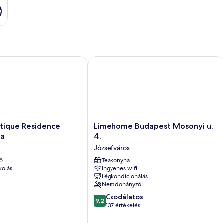
e
que Residence Wellness Spa
Limehome Budapest Mosonyi u. 4.
Limehome
utique Residence
Limehome Budapest Mosonyi u.
Budapest
pa
4.
Mosonyi
Józsefváros
u.
ő
4.
Teakonyha
kolás
Ingyenes wifi
Józsefváros
Légkondicionálás
Nemdohányzó
9.2
Csodálatos
9,2
ennyiből:
137 értékelés
10,