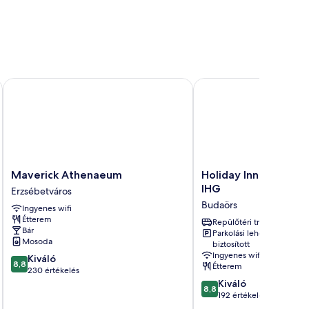
Maverick Athenaeum
Holiday Inn Budapest-
Maverick
Holiday
Maverick Athenaeum
Holiday Inn Budapes
Athenaeum
Inn
IHG
Erzsébetváros
Erzsébetváros
Budapest-
Budaörs
Ingyenes wifi
Budaörs
Étterem
by
Repülőtéri transzfer
Bár
Parkolási lehetőség
IHG
Mosoda
biztosított
Budaörs
Ingyenes wifi
8.8
Kiváló
8,8
Étterem
ennyiből:
230 értékelés
10,
8.8
Kiváló
8,8
Kiváló,
ennyiből:
192 értékelés
230
10,