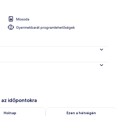
Mosoda
Gyermekbarát programlehetőségek
e az időpontokra
ug. 9
elkezésre állás ellenőrzése: aug. 9 - aug. 10
A mostani hétvégi rendelkezésre állás 
Holnap
Ezen a hétvégén