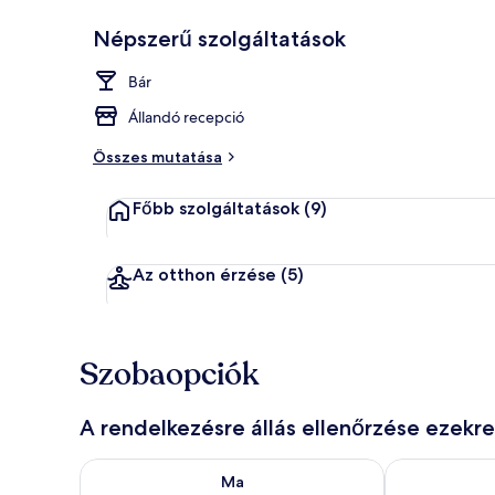
Népszerű szolgáltatások
Medence
Bár
Állandó recepció
Összes mutatása
Főbb szolgáltatások
(9)
Az otthon érzése
(5)
Szobaopciók
A rendelkezésre állás ellenőrzése ezekr
A ma esti rendelkezésre állás ellenőrzése: aug. 8 - a
A holnapi rend
Ma