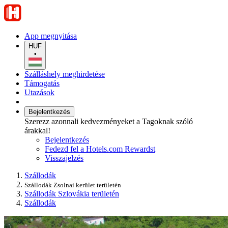
App megnyitása
HUF
•
Szálláshely meghirdetése
Támogatás
Utazások
Bejelentkezés
Szerezz azonnali kedvezményeket a Tagoknak szóló
árakkal!
Bejelentkezés
Fedezd fel a Hotels.com Rewardst
Visszajelzés
Szállodák
Szállodák Zsolnai kerület területén
Szállodák Szlovákia területén
Szállodák