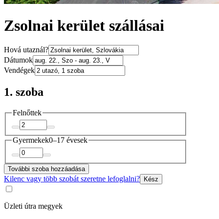
Zsolnai kerület szállásai
Hová utaznál?
Dátumok
Vendégek
1. szoba
Felnőttek
Gyermekek
0–17 évesek
További szoba hozzáadása
Kilenc vagy több szobát szeretne lefoglalni?
Kész
Üzleti útra megyek