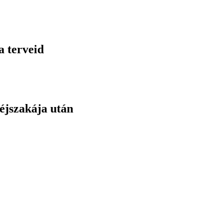
a terveid
éjszakája után