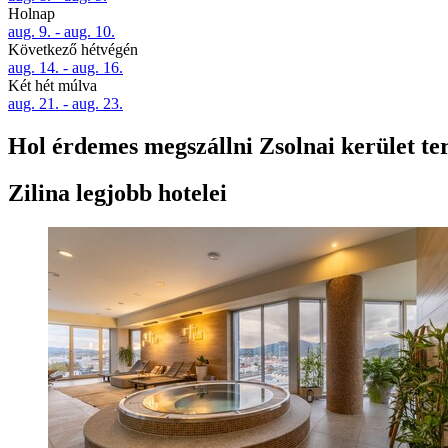
Holnap
aug. 9. - aug. 10.
Következő hétvégén
aug. 14. - aug. 16.
Két hét múlva
aug. 21. - aug. 23.
Hol érdemes megszállni Zsolnai kerület te
Zilina legjobb hotelei