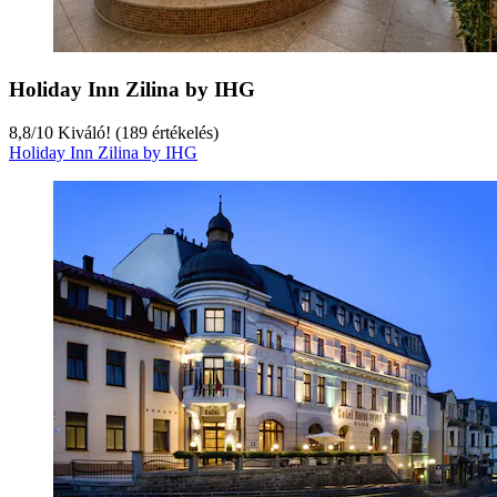
Holiday Inn Zilina by IHG
8,8
/
10
Kiváló! (189 értékelés)
Holiday Inn Zilina by IHG