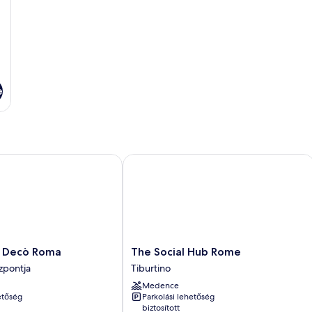
e
Decò Roma
The Social Hub Rome
The
 Decò Roma
The Social Hub Rome
Social
zpontja
Tiburtino
Hub
Medence
Rome
etőség
Parkolási lehetőség
Tiburtino
biztosított