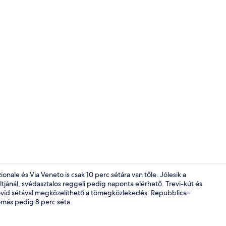
Bár (a szállá
ale és Via Veneto is csak 10 perc sétára van tőle. Jólesik a
ltjánál, svédasztalos reggeli pedig naponta elérhető. Trevi-kút és
 Rövid sétával megközelíthető a tömegközlekedés: Repubblica–
Bár (a szállá
omás pedig 8 perc séta.