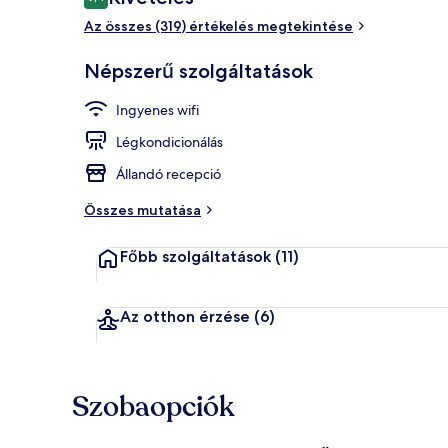
9,4 ennyiből: 10
Az összes (319) értékelés megtekintése
Tetőterasz
Népszerű szolgáltatások
Ingyenes wifi
Légkondicionálás
Állandó recepció
Összes mutatása
Főbb szolgáltatások
(11)
Az otthon érzése
(6)
Szobaopciók