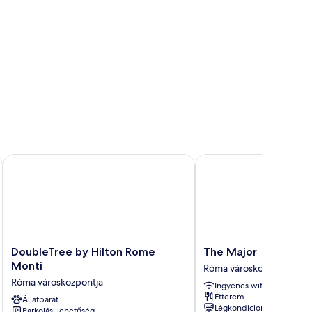
DoubleTree by Hilton Rome Monti
The Major
DoubleTree
The
DoubleTree by Hilton Rome
The Major
by
Major
Monti
Róma városközpontja
Hilton
Róma
Róma városközpontja
Ingyenes wifi
Rome
városközpontja
Étterem
Monti
Állatbarát
Légkondicionálás
Parkolási lehetőség