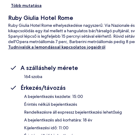
Több mutatása
Ruby Giulia Hotel Rome
Ruby Giulia Hotel Rome elhelyezkedése nagyszerű: Via Nazionale és Vi
kikapcsolódás egy ital mellett a hangulatos bár/társalgó pultjánál, 
Spanyol lépcső is legfeljebb 15 percnyi sétával elérhető. Rövid sé
dell'Opera metróállomás 7 perc, Barberini metróállomás pedig 8 per
Tudnivalók a lemondással kapcsolatos jogaidról
A szálláshely mérete
164 szoba
Érkezés/távozás
A bejelentkezés kezdete: 15:00
Érintés nélküli bejelentkezés
Rendelkezésre áll expressz bejelentkezési lehetőség
A bejelentkezés alsó korhatára: 18 év
Kijelentkezési idő: 11:00