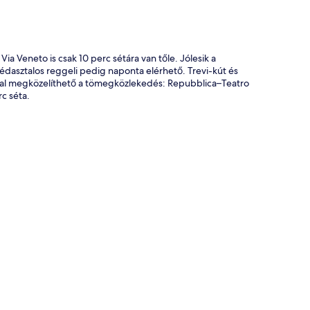
a Veneto is csak 10 perc sétára van tőle. Jólesik a
svédasztalos reggeli pedig naponta elérhető. Trevi-kút és
tával megközelíthető a tömegközlekedés: Repubblica–Teatro
c séta.