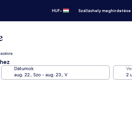
•
HUF
Szálláshely meghirdetése
e
lkezésre
éhez
Dátumok
Ve