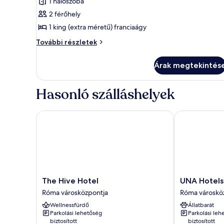
1 hálószoba
képének
2 férőhely
megtekintése:
1 king (extra méretű) franciaágy
Wow
Wow
További részletek
további
részletei
Árak megtekintés
Hasonló szálláshelyek
The Hive Hotel
UNA Hotels 
The
UNA
The Hive Hotel
UNA Hotels
Hive
Hotels
Róma városközpontja
Róma városkö
Hotel
Decò
Wellnessfürdő
Állatbarát
Róma
Roma
Parkolási lehetőség
Parkolási leh
városközpontja
Róma
biztosított
biztosított