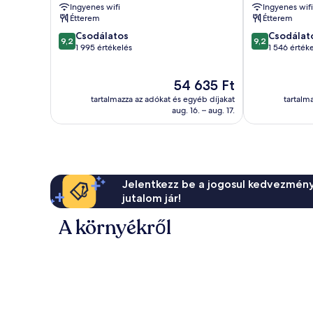
városközpontj
Ingyenes wifi
Ingyenes wifi
Étterem
Étterem
9.2
9.2
Csodálatos
Csodálat
9,2
9,2
ennyiből:
ennyiből:
1 995 értékelés
1 546 érték
10,
10,
Csodálatos,
Csodálatos,
Az
54 635 Ft
1 995
1 546
ár
értékelés
értékelés
tartalmazza az adókat és egyéb díjakat
tartalm
54 635 Ft
aug. 16. – aug. 17.
Jelentkezz be a jogosul kedvezmény
jutalom jár!
A környékről