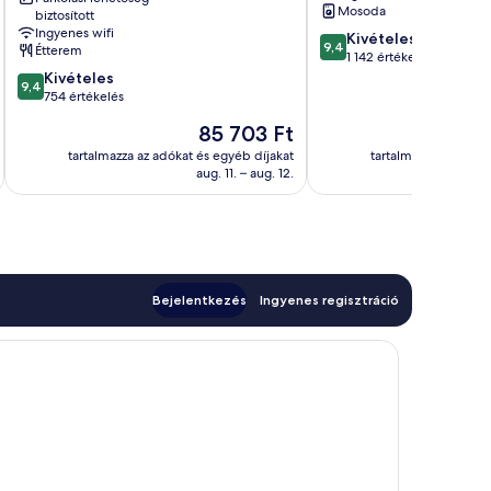
Róma
Mosoda
biztosított
városközpontja
Ingyenes wifi
9.4
Kivételes
9,4
Étterem
ennyiből:
1 142 értékelés
9.4
10,
Kivételes
9,4
ennyiből:
Kivételes,
754 értékelés
10,
1 142
Az
85 703 Ft
Kivételes,
értékelés
ár
754
tartalmazza az adókat és egyéb díjakat
tartalmazza az adóka
85 703 Ft
aug. 11. – aug. 12.
értékelés
Bejelentkezés
Ingyenes regisztráció