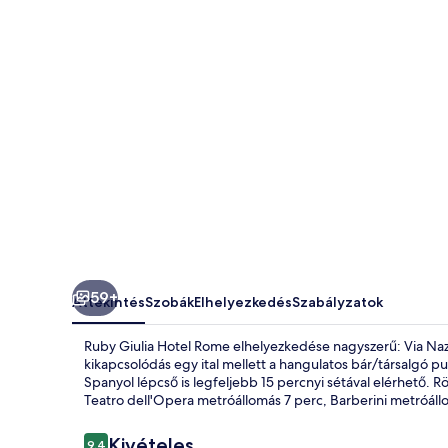
59+
Áttekintés
Szobák
Elhelyezkedés
Szabályzatok
Ruby Giulia Hotel Rome elhelyezkedése nagyszerű: Via Nazion
kikapcsolódás egy ital mellett a hangulatos bár/társalgó pu
Spanyol lépcső is legfeljebb 15 percnyi sétával elérhető.
Teatro dell'Opera metróállomás 7 perc, Barberini metróáll
Értékelések
Kivételes
9,4