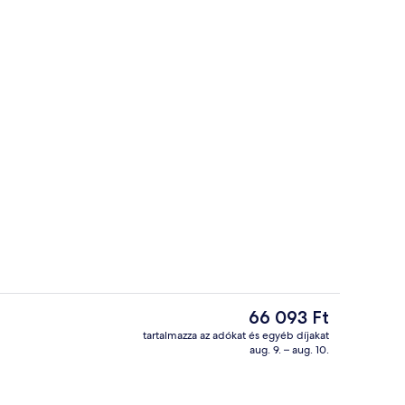
shelyen)
Loft | Prémium ágynemű és széf a sz
A
66 093 Ft
jelenlegi
tartalmazza az adókat és egyéb díjakat
ár
aug. 9. – aug. 10.
shelyen)
Bár (a szálláshelyen)
66 093 Ft