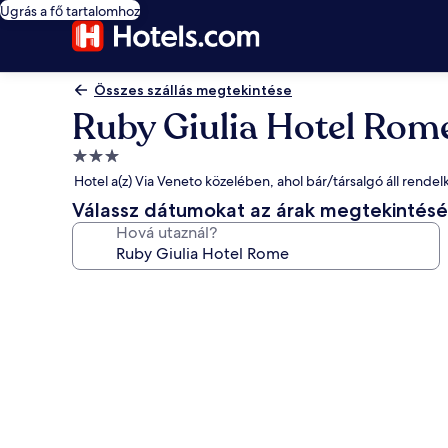
Ugrás a fő tartalomhoz
Összes szállás megtekintése
Ruby Giulia Hotel Rom
3.0
csillagos
Hotel a(z) Via Veneto közelében, ahol bár/társalgó áll rende
szálláshely
Válassz dátumokat az árak megtekintés
Hová utaznál?
A(z)
Ruby
Giulia
Hotel
Rome
képgalériája