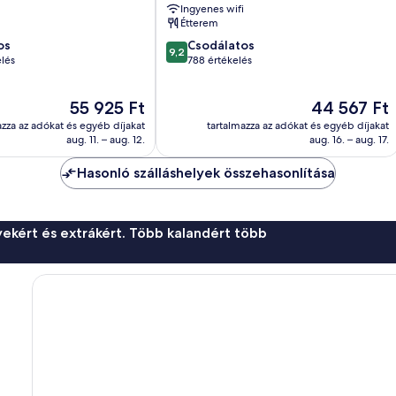
a
Ingyenes wifi
Étterem
9.2
os
Csodálatos
9,2
ennyiből:
elés
788 értékelés
10,
Csodálatos,
Az
Az
55 925 Ft
44 567 Ft
788
ár
ár
értékelés
azza az adókat és egyéb díjakat
tartalmazza az adókat és egyéb díjakat
55 925 Ft
44 567 Ft
aug. 11. – aug. 12.
aug. 16. – aug. 17.
Hasonló szálláshelyek összehasonlítása
ekért és extrákért. Több kalandért több