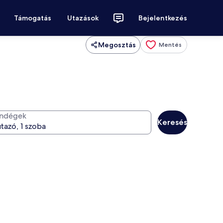
Támogatás
Utazások
Bejelentkezés
Megosztás
Mentés
ndégek
Keresés