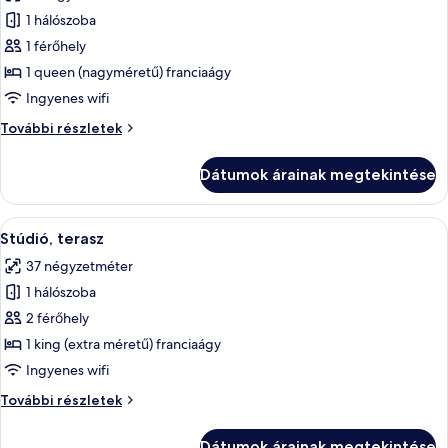
szoba
1 hálószoba
összes
képének
1 férőhely
megtekintése:
1 queen (nagyméretű) franciaágy
Standard
Ingyenes wifi
egyágyas
Standard
További részletek
szoba
egyágyas
szoba
Dátumok árainak megtekintése
további
részletei
A
Egy gondosan megterített ágy fehér ág
16
Stúdió, terasz
következő
37 négyzetméter
szoba
1 hálószoba
összes
képének
2 férőhely
megtekintése:
1 king (extra méretű) franciaágy
Stúdió,
Ingyenes wifi
terasz
Stúdió,
További részletek
terasz
további
Dátumok árainak megtekintése