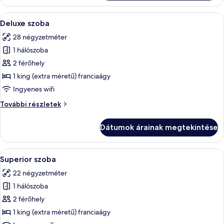
részletei
A
Egy gondosan megterített ágy fehér ág
16
Deluxe szoba
következő
28 négyzetméter
szoba
1 hálószoba
összes
képének
2 férőhely
megtekintése:
1 king (extra méretű) franciaágy
Deluxe
Ingyenes wifi
szoba
Deluxe
További részletek
szoba
további
Dátumok árainak megtekintése
részletei
A
Egy gondosan megterített ágy fehér ág
26
Superior szoba
következő
22 négyzetméter
szoba
1 hálószoba
összes
képének
2 férőhely
megtekintése:
1 king (extra méretű) franciaágy
Superior