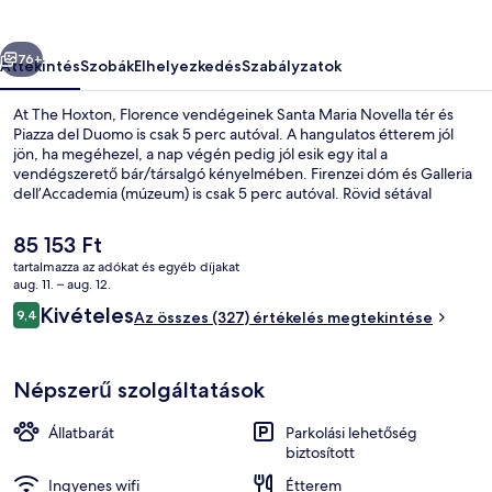
őző
Következő
76+
Áttekintés
Szobák
Elhelyezkedés
Szabályzatok
At The Hoxton, Florence vendégeinek Santa Maria Novella tér és
Piazza del Duomo is csak 5 perc autóval. A hangulatos étterem jól
jön, ha megéhezel, a nap végén pedig jól esik egy ital a
vendégszerető bár/társalgó kényelmében. Firenzei dóm és Galleria
dell’Accademia (múzeum) is csak 5 perc autóval. Rövid sétával
megközelíthető a tömegközlekedés: San Marco Egyetem
villamosmegálló 9 perc, Strozzi - Fallaci villamosmegálló pedig 11
A
85 153 Ft
perc séta.
jelenlegi
tartalmazza az adókat és egyéb díjakat
ár
aug. 11. – aug. 12.
Minibár, széf a szobában, vasaló/vasal
85 153 Ft
Értékelések
Kivételes
9,4
Az összes (327) értékelés megtekintése
9,4 ennyiből: 10
Népszerű szolgáltatások
Állatbarát
Parkolási lehetőség
biztosított
Ingyenes wifi
Étterem