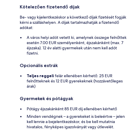
Kötelezően fizetendő díjak
Be- vagy kijelentkezéskor a következő díjak fizetését fogják
kérni a szálláshelyen. A díjak tartalmazhatják a fizetendő
adókat:
A város helyi adót vetett ki, amelynek összege felnőttek
esetén 7.00 EUR személyenként, éjszakánként (max. 7
éjszaka). 12 év alatti gyermekek után nem kell adót
fizetni.
Opcionális extrák
Teljes reggeli
felár ellenében kérhető: 25 EUR
felnőtteknek és 12 EUR gyerekeknek (hozzávetőleges
árak)
Gyermekek és pótágyak
Pótágy éjszakánként 85 EUR díj ellenében kérhető
Minden vendégnek – a gyerekeket is beleértve – jelen
kell lennie a bejelentkezéskor, és be kell mutatnia
hivatalos, fényképes igazolványát vagy útlevelét.