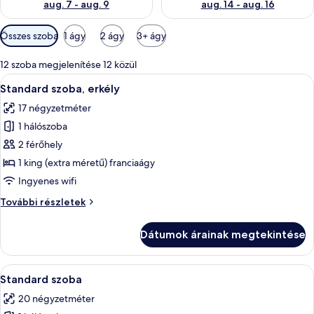
aug. 7 - aug. 9
aug. 14 - aug. 16
Szobákhoz
Összes szoba
1 ágy
2 ágy
3+ ágy
rendelkezésre
álló
12 szoba megjelenítése 12 közül
szűrők
A
Minibár, széf a szobában, vasaló/vasal
14
Standard szoba, erkély
következő
17 négyzetméter
szoba
1 hálószoba
összes
képének
2 férőhely
megtekintése:
1 king (extra méretű) franciaágy
Standard
Ingyenes wifi
szoba,
Standard
További részletek
erkély
szoba,
erkély
Dátumok árainak megtekintése
további
részletei
A
Egy gondosan megterített ágy fehér ág
20
Standard szoba
következő
20 négyzetméter
szoba