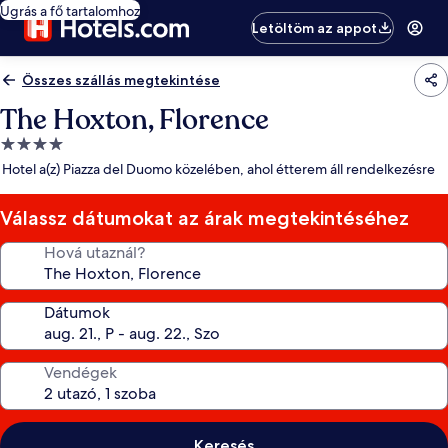
Ugrás a fő tartalomhoz
Letöltöm az appot
Összes szállás megtekintése
The Hoxton, Florence
4.0
csillagos
Hotel a(z) Piazza del Duomo közelében, ahol étterem áll rendelkezésre
szálláshely
Válassz dátumokat az árak megtekintéséhez
Hová utaznál?
Dátumok
Vendégek
Keresés