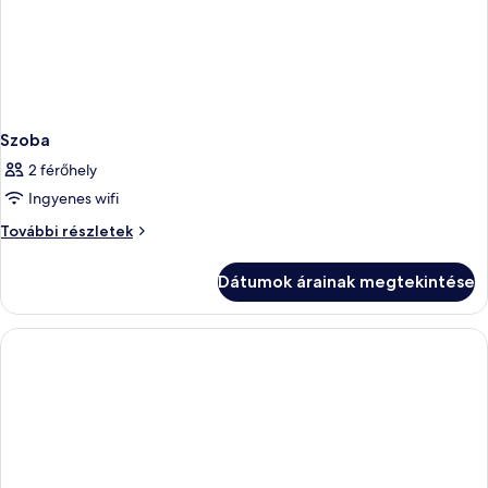
Szoba
2 férőhely
Ingyenes wifi
Szoba
További részletek
további
részletei
Dátumok árainak megtekintése