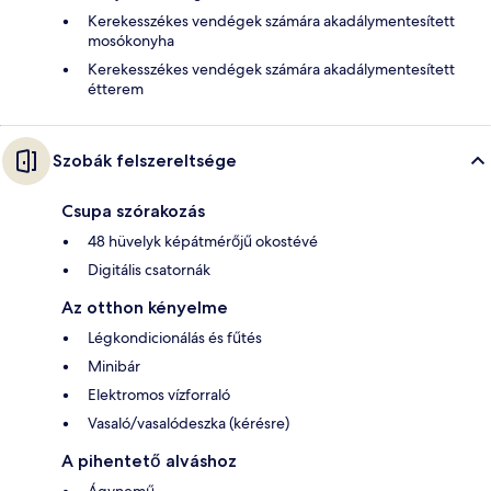
Kerekesszékes vendégek számára akadálymentesített
mosókonyha
Kerekesszékes vendégek számára akadálymentesített
étterem
Szobák felszereltsége
Csupa szórakozás
48 hüvelyk képátmérőjű okostévé
Digitális csatornák
Az otthon kényelme
Légkondicionálás és fűtés
Minibár
Elektromos vízforraló
Vasaló/vasalódeszka (kérésre)
A pihentető alváshoz