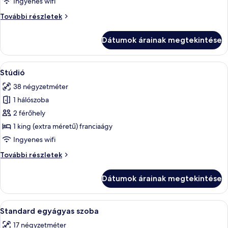
Ingyenes wifi
szoba
Superior
További részletek
szoba
további
Dátumok árainak megtekintése
részletei
A
Egy gondosan megterített ágy fehér ág
17
Stúdió
következő
38 négyzetméter
szoba
1 hálószoba
összes
képének
2 férőhely
megtekintése:
1 king (extra méretű) franciaágy
Stúdió
Ingyenes wifi
Stúdió
További részletek
további
részletei
Dátumok árainak megtekintése
A
Egy gondosan megterített ágy látható, 
7
Standard egyágyas szoba
következő
17 négyzetméter