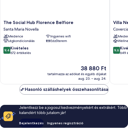
The
Villa
The Social Hub Florence Belfiore
Villa N
Social
Neroli
Santa Maria Novella
Coverci
Hub
Coverci
Medence
Ingyenes wifi
Mede
Florence
Légkondicionálás
Edzőterem
Wellne
Belfiore
Santa
9.4
9.6
Kivételes
Kiv
9,4
9,6
Maria
ennyiből:
ennyiből
672 értékelés
649 
Novella
10,
10,
Kivételes,
Kivétele
Az
38 880 Ft
672
649
ár
értékelés
értékelé
tartalmazza az adókat és egyéb díjakat
38 880 Ft
aug. 23. – aug. 24.
Hasonló szálláshelyek összehasonlítása
Jelentkezz be a jogosul kedvezményekért és extrákért. Több
kalandért több jutalom jár!
Bejelentkezés
Ingyenes regisztráció