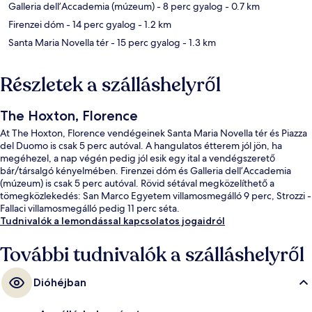
Galleria dell’Accademia (múzeum)
- 8 perc gyalog
- 0.7 km
Firenzei dóm
- 14 perc gyalog
- 1.2 km
Santa Maria Novella tér
- 15 perc gyalog
- 1.3 km
Részletek a szálláshelyről
The Hoxton, Florence
At The Hoxton, Florence vendégeinek Santa Maria Novella tér és Piazza
del Duomo is csak 5 perc autóval. A hangulatos étterem jól jön, ha
megéhezel, a nap végén pedig jól esik egy ital a vendégszerető
bár/társalgó kényelmében. Firenzei dóm és Galleria dell’Accademia
(múzeum) is csak 5 perc autóval. Rövid sétával megközelíthető a
tömegközlekedés: San Marco Egyetem villamosmegálló 9 perc, Strozzi -
Fallaci villamosmegálló pedig 11 perc séta.
Tudnivalók a lemondással kapcsolatos jogaidról
További tudnivalók a szálláshelyről
Dióhéjban