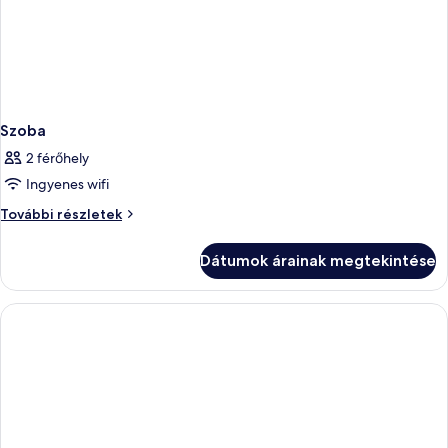
Szoba
2 férőhely
Ingyenes wifi
Szoba
További részletek
további
részletei
Dátumok árainak megtekintése