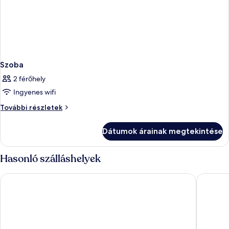
Szoba
2 férőhely
Ingyenes wifi
Szoba
További részletek
további
részletei
Dátumok árainak megtekintése
Hasonló szálláshelyek
The Social Hub Florence Belfiore
Villa Ner