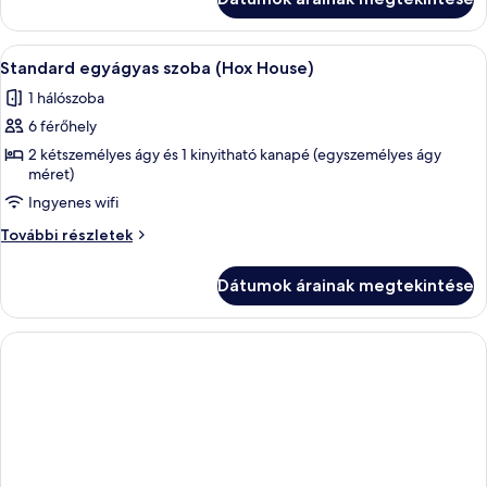
részletei
A
Egy konyha központi szigettel, bárszé
9
Standard egyágyas szoba (Hox House)
következő
1 hálószoba
szoba
6 férőhely
összes
képének
2 kétszemélyes ágy és 1 kinyitható kanapé (egyszemélyes ágy
méret)
megtekintése:
Ingyenes wifi
Standard
egyágyas
Standard
További részletek
szoba
egyágyas
szoba
(Hox
Dátumok árainak megtekintése
(Hox
House)
House)
további
részletei