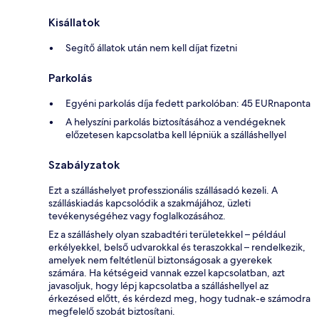
Kisállatok
Segítő állatok után nem kell díjat fizetni
Parkolás
Egyéni parkolás díja fedett parkolóban: 45 EURnaponta
A helyszíni parkolás biztosításához a vendégeknek
előzetesen kapcsolatba kell lépniük a szálláshellyel
Szabályzatok
Ezt a szálláshelyet professzionális szállásadó kezeli. A
szálláskiadás kapcsolódik a szakmájához, üzleti
tevékenységéhez vagy foglalkozásához.
Ez a szálláshely olyan szabadtéri területekkel – például
erkélyekkel, belső udvarokkal és teraszokkal – rendelkezik,
amelyek nem feltétlenül biztonságosak a gyerekek
számára. Ha kétségeid vannak ezzel kapcsolatban, azt
javasoljuk, hogy lépj kapcsolatba a szálláshellyel az
érkezésed előtt, és kérdezd meg, hogy tudnak-e számodra
megfelelő szobát biztosítani.