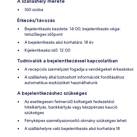
A szálláshely mérete
160 szoba
Érkezés/távozás
Bejelentkezés kezdete: 14:00, bejelentkezés vége:
tetszőleges időpont
A bejelentkezés alsó korhatára: 18 év
Kijelentkezési idő: 12:00
Tudnivalók a bejelentkezéssel kapcsolatban
A recepciós személyzet fogadja a vendégeket érkezéskor.
A szálláshely által biztosított információk fordításához
automatikus eszközöket használhatunk.
A bejelentkezéshez szükséges
Az esetlegesen felmerülő költségek fedezetéül
hitelkártyás, bankkártyás vagy készpénzes kaució
szükséges
Fényképes személyazonosító okmány szükséges lehet
A szálláshelyre való bejelentkezés alsó korhatára 18