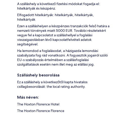
A szálláshely a következő fizetési módokat fogadja el:
hitelkártyák és készpénz.
Elfogadott hitelkártyák: hitelkártyák, hitelkártyák,
hitelkártyák
Ezen a szálláshelyen a készpénzes tranzakciók felső határa a
nemzeti törvények miatt 5000 EUR. További részletekért
vegye fel a kapcsolatot a szálláshellyel a foglalási
visszaigazolásban lévő kapcsolatfelvételi adatok
segítségével.
Ha lemondod a foglalásodat, a házigazda lemondási
szabályzata fog rád vonatkozni. A fogyasztók jogairól szóló
EU-s szabályozás értelmében a szállásfoglalási
szolgáltatások esetén nem illet meg az elállási jog.
Szálláshely besorolása
Ez a szálláshely a következőtől kapta hivatalos
csillagbesorolását: the local rating authority.
Más néven:
The Hoxton Florence Hotel
The Hoxton Florence Florence