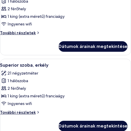
1 hálószoba
összes
képének
2 férőhely
megtekintése:
1 king (extra méretű) franciaágy
Standard
Ingyenes wifi
szoba
Standard
További részletek
szoba
további
Dátumok árainak megtekintése
részletei
A
Egy gondosan megterített ágy fehér ág
28
Superior szoba, erkély
következő
21 négyzetméter
szoba
1 hálószoba
összes
képének
2 férőhely
megtekintése:
1 king (extra méretű) franciaágy
Superior
Ingyenes wifi
szoba,
Superior
További részletek
erkély
szoba,
erkély
Dátumok árainak megtekintése
további