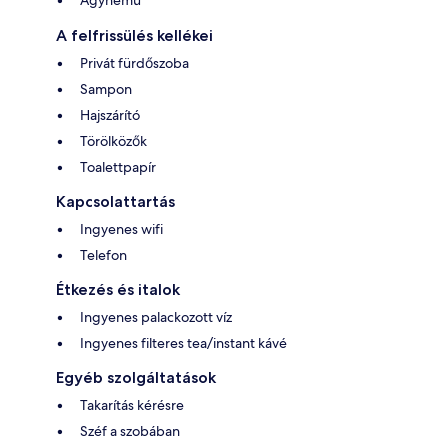
Ágynemű
A felfrissülés kellékei
Privát fürdőszoba
Sampon
Hajszárító
Törölközők
Toalettpapír
Kapcsolattartás
Ingyenes wifi
Telefon
Étkezés és italok
Ingyenes palackozott víz
Ingyenes filteres tea/instant kávé
Egyéb szolgáltatások
Takarítás kérésre
Széf a szobában