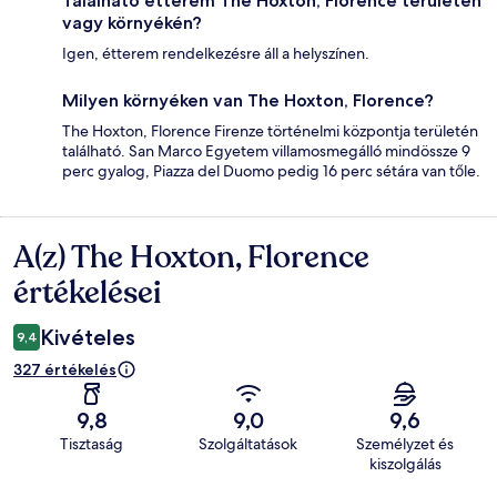
Található étterem The Hoxton, Florence területén
vagy környékén?
Igen, étterem rendelkezésre áll a helyszínen.
Milyen környéken van The Hoxton, Florence?
The Hoxton, Florence Firenze történelmi központja területén
található. San Marco Egyetem villamosmegálló mindössze 9
perc gyalog, Piazza del Duomo pedig 16 perc sétára van tőle.
A(z) The Hoxton, Florence
Értékelések
értékelései
Kivételes
9,4
327 értékelés
9,8
9,0
9,6
Tisztaság
Szolgáltatások
Személyzet és
kiszolgálás