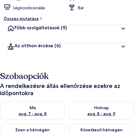
Légkondicionálás
Bár
Összes mutatása
Főbb szolgáltatások
(9)
Az otthon érzése
(6)
Szobaopciók
A rendelkezésre állás ellenőrzése ezekre az
időpontokra
A ma esti rendelkezésre állás ellenőrzése: aug. 7 - aug. 8
A holnapi rendelkezésre állás e
Ma
Holnap
aug. 7 - aug. 8
aug. 8 - aug. 9
A mostani hétvégi rendelkezésre állás ellenőrzése: aug. 7 - aug
A következő hétvégi rendelkezé
Ezen a hétvégén
Következő hétvégén