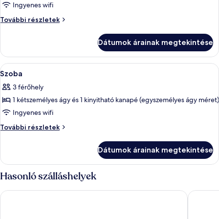
képének
Ingyenes wifi
megtekintése:
Szoba
További részletek
Szoba
további
részletei
Dátumok árainak megtekintése
A
Prémium ágynemű és laptophoz jól ha
9
Szoba
következő
3 férőhely
szoba
1 kétszemélyes ágy és 1 kinyitható kanapé (egyszemélyes ágy méret)
összes
képének
Ingyenes wifi
megtekintése:
Szoba
További részletek
Szoba
további
részletei
Dátumok árainak megtekintése
Hasonló szálláshelyek
Selectum City Atasehir
Cityloft 1