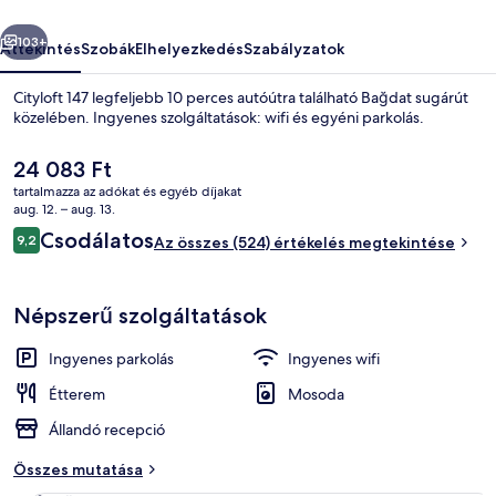
őző
Következő
103+
Áttekintés
Szobák
Elhelyezkedés
Szabályzatok
Cityloft 147 legfeljebb 10 perces autóútra található Bağdat sugárút
közelében. Ingyenes szolgáltatások: wifi és egyéni parkolás.
A
24 083 Ft
jelenlegi
tartalmazza az adókat és egyéb díjakat
ár
aug. 12. – aug. 13.
24 083 Ft
Értékelések
Csodálatos
9,2
Az összes (524) értékelés megtekintése
9,2 ennyiből: 10
Lobby
Népszerű szolgáltatások
Ingyenes parkolás
Ingyenes wifi
Étterem
Mosoda
Állandó recepció
Összes mutatása