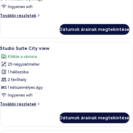
Bedroom
Ingyenes wifi
Suite
One
További részletek
Bedroom
Suite
Dátumok árainak megtekintése
további
részletei
A
Egy modern szállodai szoba, amelyben e
8
Studio Suite City view
következő
Kilátás a városra
szoba
25 négyzetméter
összes
képének
1 hálószoba
megtekintése:
2 férőhely
Studio
1 kétszemélyes ágy
Suite
Ingyenes wifi
City
Studio
További részletek
view
Suite
City
Dátumok árainak megtekintése
view
további
részletei
Egy tágas nappali, nagy televízióval, 