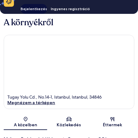
Bejelentkezés
Ingyenes regisztráció
A környékről
Tugay Yolu Cd., No.14-1, Istanbul, Istanbul, 34846
Megnézem a térképen
Térkép
A közelben
Közlekedés
Éttermek