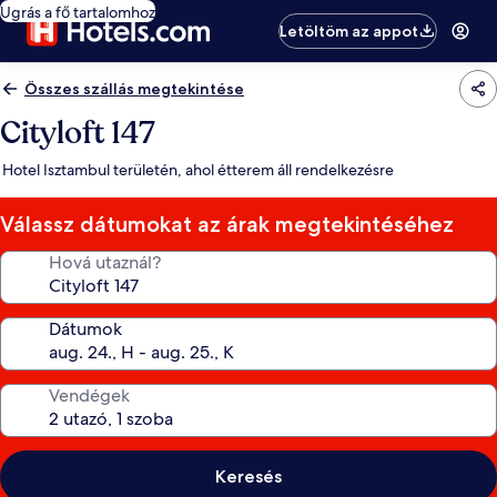
Ugrás a fő tartalomhoz
Letöltöm az appot
Összes szállás megtekintése
Cityloft 147
Hotel Isztambul területén, ahol étterem áll rendelkezésre
Válassz dátumokat az árak megtekintéséhez
Hová utaznál?
Dátumok
Vendégek
Keresés