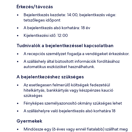
Érkezés/távozás
Bejelentkezés kezdete: 14:00, bejelentkezés vége:
tetszőleges időpont
A bejelentkezés alsó korhatára: 18 év
Kijelentkezési idő: 12:00
Tudnivalók a bejelentkezéssel kapcsolatban
A recepciós személyzet fogadja a vendégeket érkezéskor.
A szálláshely által biztosított információk fordításához
automatikus eszközöket használhatunk.
A bejelentkezéshez szükséges
Az esetlegesen felmerülő költségek fedezetéül
hitelkártyás, bankkártyás vagy készpénzes kaució
szükséges
Fényképes személyazonosító okmány szükséges lehet
A szálláshelyre való bejelentkezés alsó korhatára 18
Gyermekek
Mindössze egy (6 éves vagy ennél fiatalabb) szállhat meg