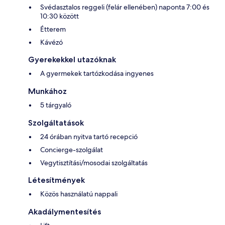
Svédasztalos reggeli (felár ellenében) naponta 7:00 és
10:30 között
Étterem
Kávézó
Gyerekekkel utazóknak
A gyermekek tartózkodása ingyenes
Munkához
5 tárgyaló
Szolgáltatások
24 órában nyitva tartó recepció
Concierge-szolgálat
Vegytisztítási/mosodai szolgáltatás
Létesítmények
Közös használatú nappali
Akadálymentesítés