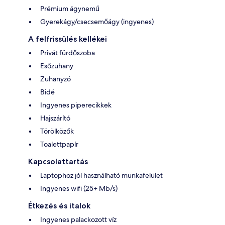
Prémium ágynemű
Gyerekágy/csecsemőágy (ingyenes)
A felfrissülés kellékei
Privát fürdőszoba
Esőzuhany
Zuhanyzó
Bidé
Ingyenes piperecikkek
Hajszárító
Törölközők
Toalettpapír
Kapcsolattartás
Laptophoz jól használható munkafelület
Ingyenes wifi (25+ Mb/s)
Étkezés és italok
Ingyenes palackozott víz