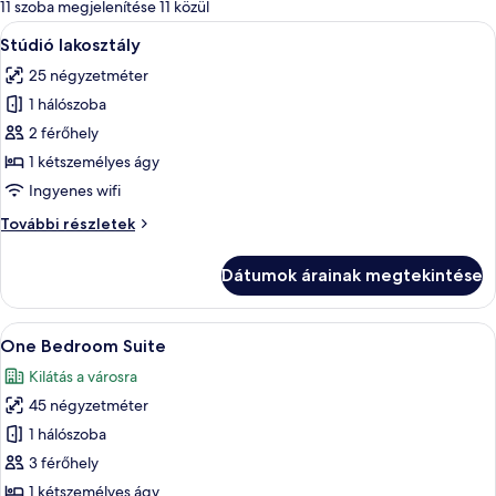
álló
11 szoba megjelenítése 11 közül
szűrők
A
Egy modern szállodai szoba, amelyben e
6
Stúdió lakosztály
következő
25 négyzetméter
szoba
1 hálószoba
összes
képének
2 férőhely
megtekintése:
1 kétszemélyes ágy
Stúdió
Ingyenes wifi
lakosztály
Stúdió
További részletek
lakosztály
további
Dátumok árainak megtekintése
részletei
A
Egy modern nappali, ívelt formájú kana
13
One Bedroom Suite
következő
Kilátás a városra
szoba
45 négyzetméter
összes
képének
1 hálószoba
megtekintése:
3 férőhely
One
1 kétszemélyes ágy