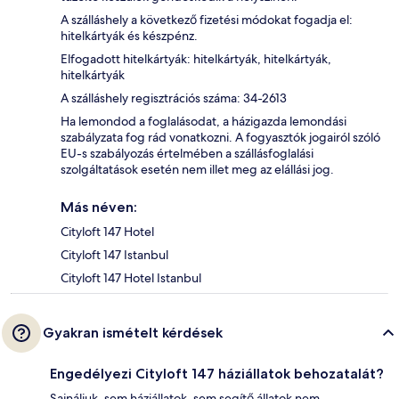
A szálláshely a következő fizetési módokat fogadja el:
hitelkártyák és készpénz.
Elfogadott hitelkártyák: hitelkártyák, hitelkártyák,
hitelkártyák
A szálláshely regisztrációs száma: 34-2613
Ha lemondod a foglalásodat, a házigazda lemondási
szabályzata fog rád vonatkozni. A fogyasztók jogairól szóló
EU-s szabályozás értelmében a szállásfoglalási
szolgáltatások esetén nem illet meg az elállási jog.
Más néven:
Cityloft 147 Hotel
Cityloft 147 Istanbul
Cityloft 147 Hotel Istanbul
Gyakran ismételt kérdések
Engedélyezi Cityloft 147 háziállatok behozatalát?
Sajnáljuk, sem háziállatok, sem segítő állatok nem