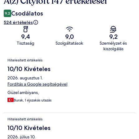
A(z) Cityloft 147 értékelései
Értékelések
Csodálatos
9,2
524 értékelés
9,4
9,0
9,2
Tisztaság
Szolgáltatások
Személyzet és
kiszolgálás
Értékelések
Hitelesített értékelés
10/10 Kivételes
2026. augusztus 1.
Fordítás a Google segítségével
Güzel ambiyans,
Burak, 1 éjszakás utazás
Hitelesített értékelés
10/10 Kivételes
2026. július 10.