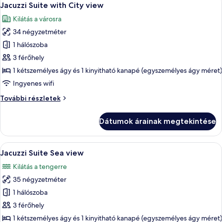
18
további
Jacuzzi Suite with City view
következő
részletei
Kilátás a városra
szoba
34 négyzetméter
összes
képének
1 hálószoba
megtekintése:
3 férőhely
Jacuzzi
1 kétszemélyes ágy és 1 kinyitható kanapé (egyszemélyes ágy méret)
Suite
Ingyenes wifi
with
Jacuzzi
További részletek
City
Suite
view
with
Dátumok árainak megtekintése
City
view
további
A
Egy modern szállodaszoba, amelyben egy
18
részletei
Jacuzzi Suite Sea view
következő
Kilátás a tengerre
szoba
35 négyzetméter
összes
képének
1 hálószoba
megtekintése:
3 férőhely
Jacuzzi
1 kétszemélyes ágy és 1 kinyitható kanapé (egyszemélyes ágy méret)