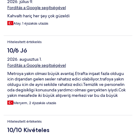
2026. július 9.
Fordítás a Google segítségével
Kahvaltı hariç her şey çok güzeldi
Atay, 1 éjszakás utazás
Hitelesített értékelés
10/6 Jó
2026. augusztus 1.
Fordítás a Google segítségével
Metroya yakın olması büyük avantaj.Etrafta inşaat fazla oldugu
icin dışarıdan gelen sesler rahatsız edici olabiliyor,trafoya yakın
oldugu icin de ayni sekilde rahatsız edici.Temizlik ve personelin
oda degisikligi konusunda yardımcı olması gerçekten iyiydi.Cok
yakın mesafede iki büyük alışveriş merkezi var bu da büyük
avantajdi bizim icin.
Meryem, 2 éjszakás utazás
Hitelesített értékelés
10/10 Kivételes