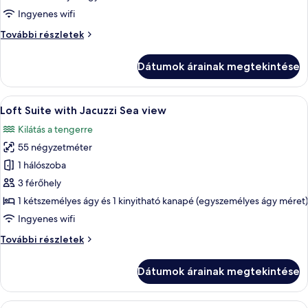
Suite
Ingyenes wifi
Loft
További részletek
Suite
további
Dátumok árainak megtekintése
részletei
A
Egy tágas nappali, nagy televízióval, 
16
Loft Suite with Jacuzzi Sea view
következő
Kilátás a tengerre
szoba
55 négyzetméter
összes
képének
1 hálószoba
megtekintése:
3 férőhely
Loft
1 kétszemélyes ágy és 1 kinyitható kanapé (egyszemélyes ágy méret)
Suite
Ingyenes wifi
with
Loft
További részletek
Jacuzzi
Suite
Sea
with
Dátumok árainak megtekintése
view
Jacuzzi
Sea
view
A
Egy modern szállodaszoba, amelyben eg