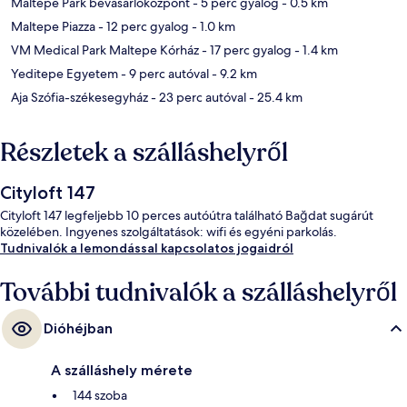
Maltepe Park bevásárlóközpont
- 5 perc gyalog
- 0.5 km
Maltepe Piazza
- 12 perc gyalog
- 1.0 km
VM Medical Park Maltepe Kórház
- 17 perc gyalog
- 1.4 km
Yeditepe Egyetem
- 9 perc autóval
- 9.2 km
Aja Szófia-székesegyház
- 23 perc autóval
- 25.4 km
Részletek a szálláshelyről
Cityloft 147
Cityloft 147 legfeljebb 10 perces autóútra található Bağdat sugárút
közelében. Ingyenes szolgáltatások: wifi és egyéni parkolás.
Tudnivalók a lemondással kapcsolatos jogaidról
További tudnivalók a szálláshelyről
Dióhéjban
A szálláshely mérete
144 szoba