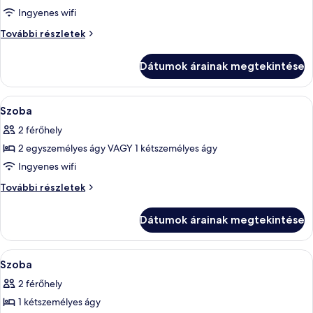
Suite
Ingyenes wifi
Sea
Jacuzzi
További részletek
view
Suite
Sea
Dátumok árainak megtekintése
view
további
részletei
A
Prémium ágynemű és laptophoz jól ha
6
Szoba
következő
2 férőhely
szoba
2 egyszemélyes ágy VAGY 1 kétszemélyes ágy
összes
képének
Ingyenes wifi
megtekintése:
Szoba
További részletek
Szoba
további
részletei
Dátumok árainak megtekintése
A
Prémium ágynemű és laptophoz jól ha
11
Szoba
következő
2 férőhely
szoba
1 kétszemélyes ágy
összes