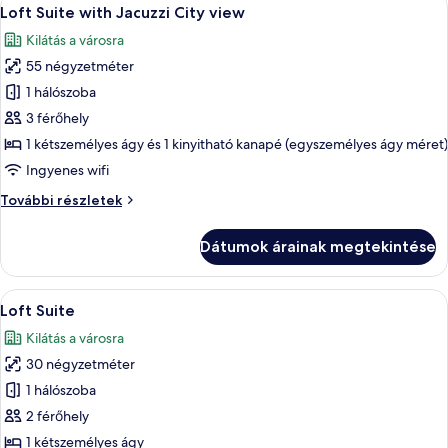
A
15
Loft Suite with Jacuzzi City view
következő
Kilátás a városra
szoba
55 négyzetméter
összes
képének
1 hálószoba
megtekintése:
3 férőhely
Loft
1 kétszemélyes ágy és 1 kinyitható kanapé (egyszemélyes ágy méret)
Suite
Ingyenes wifi
with
Loft
További részletek
Jacuzzi
Suite
City
with
Dátumok árainak megtekintése
view
Jacuzzi
City
view
A
Egy modern hálószoba, melyben egy nag
9
további
Loft Suite
következő
részletei
Kilátás a városra
szoba
30 négyzetméter
összes
képének
1 hálószoba
megtekintése:
2 férőhely
Loft
1 kétszemélyes ágy