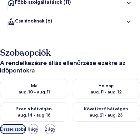
Főbb szolgáltatások
(11)
Családoknak
(6)
Szobaopciók
A rendelkezésre állás ellenőrzése ezekre az
időpontokra
A ma esti rendelkezésre állás ellenőrzése: aug. 10 - aug. 11
A holnapi rendelkezésre állás e
Ma
Holnap
aug. 10 - aug. 11
aug. 11 - aug. 12
A mostani hétvégi rendelkezésre állás ellenőrzése: aug. 14 - au
A következő hétvégi rendelkezé
Ezen a hétvégén
Következő hétvégén
aug. 14 - aug. 16
aug. 21 - aug. 23
Szobákhoz
Összes szoba
1 ágy
2 ágy
rendelkezésre