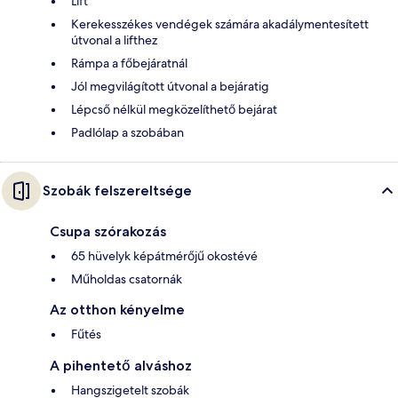
Lift
Kerekesszékes vendégek számára akadálymentesített
útvonal a lifthez
Rámpa a főbejáratnál
Jól megvilágított útvonal a bejáratig
Lépcső nélkül megközelíthető bejárat
Padlólap a szobában
Szobák felszereltsége
Csupa szórakozás
65 hüvelyk képátmérőjű okostévé
Műholdas csatornák
Az otthon kényelme
Fűtés
A pihentető alváshoz
Hangszigetelt szobák