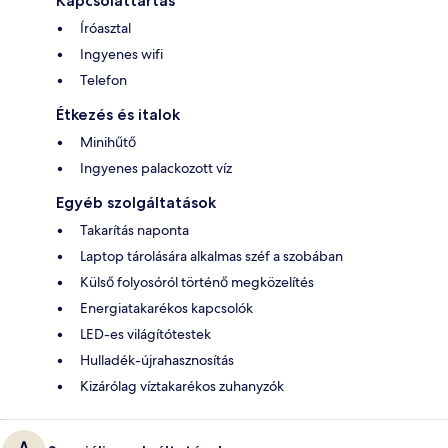
Kapcsolattartás
Íróasztal
Ingyenes wifi
Telefon
Étkezés és italok
Minihűtő
Ingyenes palackozott víz
Egyéb szolgáltatások
Takarítás naponta
Laptop tárolására alkalmas széf a szobában
Külső folyosóról történő megközelítés
Energiatakarékos kapcsolók
LED-es világítótestek
Hulladék-újrahasznosítás
Kizárólag víztakarékos zuhanyzók