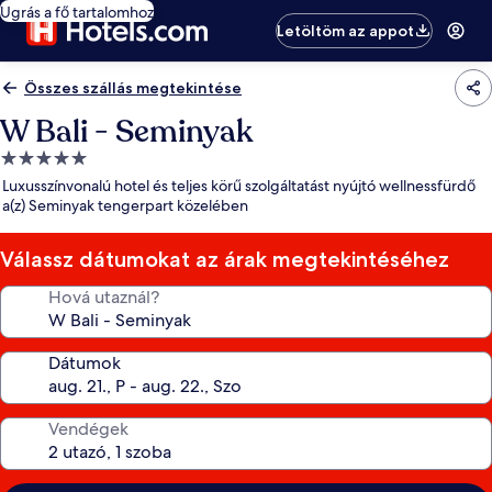
Ugrás a fő tartalomhoz
Letöltöm az appot
Összes szállás megtekintése
W Bali - Seminyak
5.0
csillagos
Luxusszínvonalú hotel és teljes körű szolgáltatást nyújtó wellnessfürdő
szálláshely
a(z) Seminyak tengerpart közelében
Válassz dátumokat az árak megtekintéséhez
Hová utaznál?
Dátumok
Vendégek