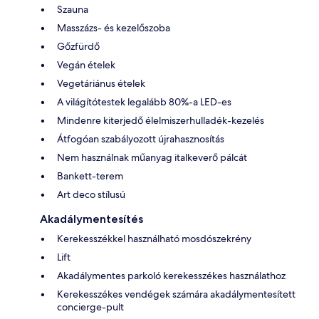
Szauna
Masszázs- és kezelőszoba
Gőzfürdő
Vegán ételek
Vegetáriánus ételek
A világítótestek legalább 80%-a LED-es
Mindenre kiterjedő élelmiszerhulladék-kezelés
Átfogóan szabályozott újrahasznosítás
Nem használnak műanyag italkeverő pálcát
Bankett-terem
Art deco stílusú
Akadálymentesítés
Kerekesszékkel használható mosdószekrény
Lift
Akadálymentes parkoló kerekesszékes használathoz
Kerekesszékes vendégek számára akadálymentesített
concierge-pult