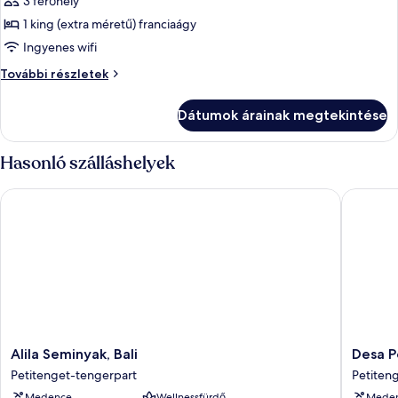
3 férőhely
szoba
1 king (extra méretű) franciaágy
összes
képének
Ingyenes wifi
megtekintése:
Szoba
További részletek
Szoba
további
részletei
Dátumok árainak megtekintése
Hasonló szálláshelyek
Alila Seminyak, Bali
Desa Pot
Alila
Desa
Alila Seminyak, Bali
Desa P
Seminyak,
Potato
Petitenget-tengerpart
Petiten
Bali
Head
Medence
Wellnessfürdő
Mede