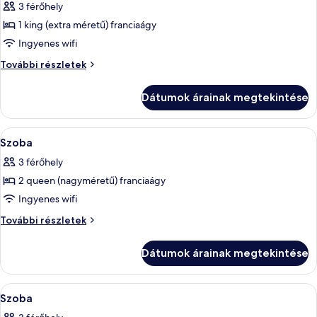
3 férőhely
szoba
1 king (extra méretű) franciaágy
összes
képének
Ingyenes wifi
megtekintése:
Szoba
További részletek
Szoba
további
részletei
Dátumok árainak megtekintése
A
Egyiptomi pamut ágynemű, prémium á
4
Szoba
következő
3 férőhely
szoba
2 queen (nagyméretű) franciaágy
összes
képének
Ingyenes wifi
megtekintése:
Szoba
További részletek
Szoba
további
részletei
Dátumok árainak megtekintése
A
Egyiptomi pamut ágynemű, prémium á
6
Szoba
következő