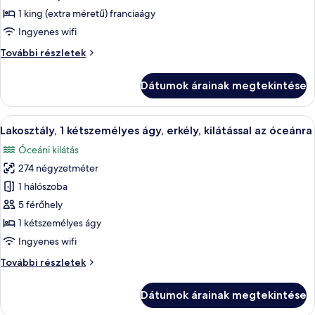
megtekintése:
1 king (extra méretű) franciaágy
Villa,
Ingyenes wifi
1
Villa,
További részletek
king
1
(extra
king
Dátumok árainak megtekintése
(extra
méretű)
méretű)
franciaágy
franciaágy
A
Egy modern szállodai szoba, amelyben e
(Terrace)
6
(Terrace)
Lakosztály, 1 kétszemélyes ágy, erkély, kilátással az óceánra
következő
további
Óceáni kilátás
részletei
szoba
274 négyzetméter
összes
képének
1 hálószoba
megtekintése:
5 férőhely
Lakosztály,
1 kétszemélyes ágy
1
Ingyenes wifi
kétszemélyes
Lakosztály,
További részletek
ágy,
1
erkély,
kétszemélyes
Dátumok árainak megtekintése
kilátással
ágy,
erkély,