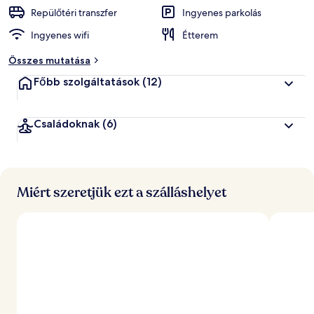
k
Repülőtéri transzfer
Ingyenes parkolás
Ingyenes wifi
Étterem
á
l
Összes mutatása
t
a
Főbb szolgáltatások
(12)
l
l
Családoknak
(6)
e
g
j
o
b
b
Miért szeretjük ezt a szálláshelyet
r
a
é
r
t
é
k
e