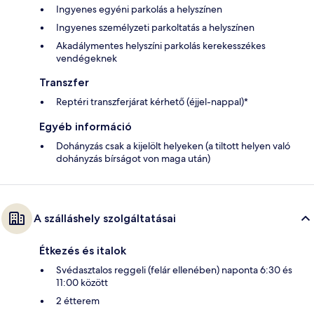
Ingyenes egyéni parkolás a helyszínen
Ingyenes személyzeti parkoltatás a helyszínen
Akadálymentes helyszíni parkolás kerekesszékes
vendégeknek
Transzfer
Reptéri transzferjárat kérhető (éjjel-nappal)*
Egyéb információ
Dohányzás csak a kijelölt helyeken (a tiltott helyen való
dohányzás bírságot von maga után)
A szálláshely szolgáltatásai
Étkezés és italok
Svédasztalos reggeli (felár ellenében) naponta 6:30 és
11:00 között
2 étterem