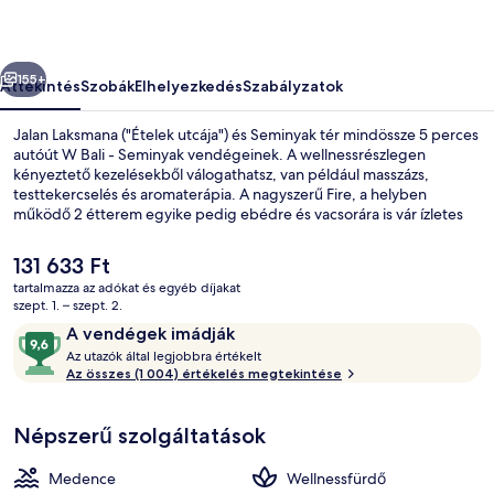
őző
Következő
155+
Áttekintés
Szobák
Elhelyezkedés
Szabályzatok
Jalan Laksmana ("Ételek utcája") és Seminyak tér mindössze 5 perces
autóút W Bali - Seminyak vendégeinek. A wellnessrészlegen
kényeztető kezelésekből válogathatsz, van például masszázs,
testtekercselés és aromaterápia. A nagyszerű Fire, a helyben
működő 2 étterem egyike pedig ebédre és vacsorára is vár ízletes
ételeivel. A luxusszínvonalú hotel vendégeit 3 bár/társalgó,
szabadtéri medence és tengerparti bár is várja. Más utazók jónak
A
131 633 Ft
értékelik a szálláshely következő jellemzőit: segítőkész személyzet és
jelenlegi
tartalmazza az adókat és egyéb díjakat
a szálláshely általános állapota.
ár
szept. 1. – szept. 2.
Szabadtéri medence, napozóágyak
131 633 Ft
Értékelések
9,6
A vendégek imádják
A
ennyiből:
Az utazók által legjobbra értékelt
z
Az összes (1 004) értékelés megtekintése
10,
A
u
vendégek
Népszerű szolgáltatások
t
imádják
a
z
Medence
Wellnessfürdő
ó