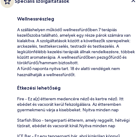
Speciális szolgáltatások
Wellnessrészleg
A szálláshelyen működő wellnessfürdőben 7 terápiás
kezelőszoba található, amelyek egy része párok számára van
kialakítva. A szolgáltatások között a következők szerepelnek:
arckezelés, testtekercselés, testradír és testkezelés. A
legkülönfélébb kezelési terápiák állnak rendelkezésre, többek
között aromaterápia. A wellnessfürdőben pezsgőfürdő és
törökfürdő/hammam biztosított.
A fürdő naponta nyitva tart. 18 év alatti vendégek nem
használhatják a wellnessfürdőt.
Étkezési lehetőség
Fire - Ez a(z) étterem medencére néző és kertre néző. Itt
ebédet és vacsorát kerül felszolgálásra. Az étteremben
gyermekmenü várja a kisebbeket. Nyitva minden nap
Starfish Bloo - tengerparti étterem, amely reggelit, hétvégi
tízórait, ebédet és vacsorát kínál.Nyitva minden nap
ICE Bar - Ez egy tengerparti bár, ahol kizárólag könnyű