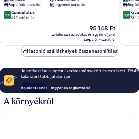
Petitenget-
Bali
Repülőtéri transzfer
Ingyenes parkolás
Repülő
tengerpart
Petiten
tengerp
9.2
9.8
Csodálatos
Kiv
9,2
9,8
ennyiből:
ennyiből
695 értékelés
734 
10,
10,
Az
95 148 Ft
Csodálatos,
Kivétele
ár
695
734
tartalmazza az adókat és egyéb díjakat
95 148 Ft
szept. 5. – szept. 6.
értékelés
értékelé
Hasonló szálláshelyek összehasonlítása
Jelentkezz be a jogosul kedvezményekért és extrákért. Több
kalandért több jutalom jár!
Bejelentkezés
Ingyenes regisztráció
A környékről