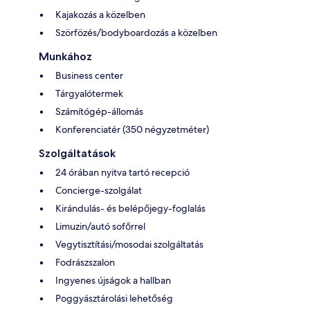
Kajakozás a közelben
Szörfözés/bodyboardozás a közelben
Munkához
Business center
Tárgyalótermek
Számítógép-állomás
Konferenciatér (350 négyzetméter)
Szolgáltatások
24 órában nyitva tartó recepció
Concierge-szolgálat
Kirándulás- és belépőjegy-foglalás
Limuzin/autó sofőrrel
Vegytisztítási/mosodai szolgáltatás
Fodrászszalon
Ingyenes újságok a hallban
Poggyásztárolási lehetőség