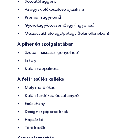
Sötétítőfüggöny
Az ágyak előkészítése éjszakára
Prémium ágynemű
Gyerekágy/csecsemőágy (ingyenes)
Összecsukható ágy/pótágy (felár ellenében)
A pihenés szolgálatában
Szobai masszázs igényelhető
Erkély
Külön nappalirész
A felfrissülés kellékei
Mély merülőkád
Külön fürdőkád és zuhanyzó
Esőzuhany
Designer piperecikkek
Hajszárító
Törölközők