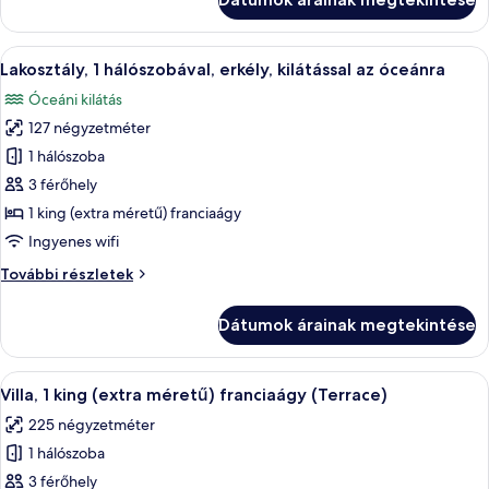
queen
erkély
(nagyméretű)
(View)
franciaágy,
A
Egy modern szállodai szoba, amelyben e
8
erkély
Lakosztály, 1 hálószobával, erkély, kilátással az óceánra
következő
(View)
Óceáni kilátás
további
szoba
részletei
127 négyzetméter
összes
képének
1 hálószoba
megtekintése:
3 férőhely
Lakosztály,
1 king (extra méretű) franciaágy
1
Ingyenes wifi
hálószobával,
Lakosztály,
További részletek
erkély,
1
kilátással
hálószobával,
Dátumok árainak megtekintése
az
erkély,
kilátással
óceánra
az
A
Villa, 1 king (extra méretű) franciaágy (
6
óceánra
Villa, 1 king (extra méretű) franciaágy (Terrace)
következő
további
225 négyzetméter
részletei
szoba
1 hálószoba
összes
képének
3 férőhely