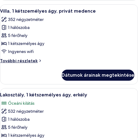
az
kilátással
A
Egy modern medencekörnyék, melynek vi
óceánra
11
az
Villa, 1 kétszemélyes ágy, privát medence
következő
óceánra
352 négyzetméter
további
szoba
részletei
1 hálószoba
összes
képének
5 férőhely
megtekintése:
1 kétszemélyes ágy
Villa,
Ingyenes wifi
1
Villa,
További részletek
kétszemélyes
1
ágy,
kétszemélyes
Dátumok árainak megtekintése
ágy,
privát
privát
medence
medence
A
Egy modern hálószoba, melyben egy nag
9
további
Lakosztály, 1 kétszemélyes ágy, erkély
következő
részletei
Óceáni kilátás
szoba
532 négyzetméter
összes
képének
1 hálószoba
megtekintése:
5 férőhely
Lakosztály,
1 kétszemélyes ágy