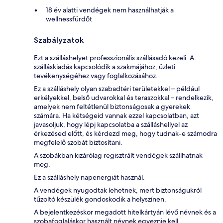
18 év alatti vendégek nem használhatják a
wellnessfürdőt
Szabályzatok
Ezt a szálláshelyet professzionális szállásadó kezeli. A
szálláskiadás kapcsolódik a szakmájához, üzleti
tevékenységéhez vagy foglalkozásához.
Ez a szálláshely olyan szabadtéri területekkel – például
erkélyekkel, belső udvarokkal és teraszokkal – rendelkezik,
amelyek nem feltétlenül biztonságosak a gyerekek
számára. Ha kétségeid vannak ezzel kapcsolatban, azt
javasoljuk, hogy lépj kapcsolatba a szálláshellyel az
érkezésed előtt, és kérdezd meg, hogy tudnak-e számodra
megfelelő szobát biztosítani.
A szobákban kizárólag regisztrált vendégek szállhatnak
meg.
Ez a szálláshely napenergiát használ.
A vendégek nyugodtak lehetnek, mert biztonságukról
tűzoltó készülék gondoskodik a helyszínen.
A bejelentkezéskor megadott hitelkártyán lévő névnek és a
szobafoglaláskor használt névnek egyeznie kell.