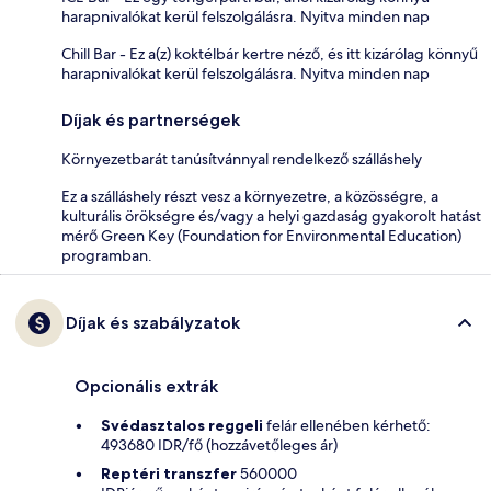
harapnivalókat kerül felszolgálásra. Nyitva minden nap
Chill Bar - Ez a(z) koktélbár kertre néző, és itt kizárólag könnyű
harapnivalókat kerül felszolgálásra. Nyitva minden nap
Díjak és partnerségek
Környezetbarát tanúsítvánnyal rendelkező szálláshely
Ez a szálláshely részt vesz a környezetre, a közösségre, a
kulturális örökségre és/vagy a helyi gazdaság gyakorolt hatást
mérő Green Key (Foundation for Environmental Education)
programban.
Díjak és szabályzatok
Opcionális extrák
Svédasztalos reggeli
felár ellenében kérhető:
493680 IDR/fő (hozzávetőleges ár)
Reptéri transzfer
560000