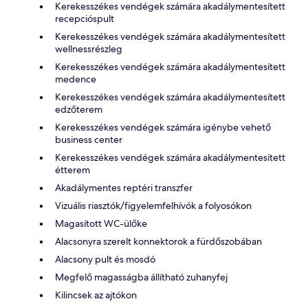
Kerekesszékes vendégek számára akadálymentesített
recepcióspult
Kerekesszékes vendégek számára akadálymentesített
wellnessrészleg
Kerekesszékes vendégek számára akadálymentesített
medence
Kerekesszékes vendégek számára akadálymentesített
edzőterem
Kerekesszékes vendégek számára igénybe vehető
business center
Kerekesszékes vendégek számára akadálymentesített
étterem
Akadálymentes reptéri transzfer
Vizuális riasztók/figyelemfelhívók a folyosókon
Magasított WC-ülőke
Alacsonyra szerelt konnektorok a fürdőszobában
Alacsony pult és mosdó
Megfelő magasságba állítható zuhanyfej
Kilincsek az ajtókon