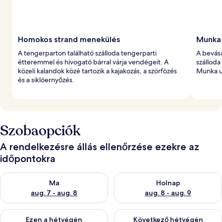
l
t
Homokos strand menekülés
Munka 
A tengerparton található szálloda tengerparti
A bevás
étteremmel és hívogató bárral várja vendégeit. A
szálloda
közeli kalandok közé tartozik a kajakozás, a szörfözés
Munka ut
és a siklóernyőzés.
Szobaopciók
A rendelkezésre állás ellenőrzése ezekre az
időpontokra
A ma esti rendelkezésre állás ellenőrzése: aug. 7 - aug. 8
A holnapi rendelkezésre állás e
Ma
Holnap
aug. 7 - aug. 8
aug. 8 - aug. 9
A mostani hétvégi rendelkezésre állás ellenőrzése: aug. 7 - aug
A következő hétvégi rendelkezé
Ezen a hétvégén
Következő hétvégén