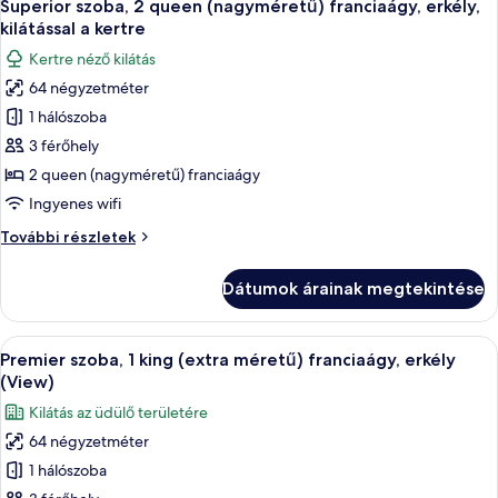
8
franciaágy,
Superior szoba, 2 queen (nagyméretű) franciaágy, erkély,
következő
a
erkély,
kilátással a kertre
kilátással
szoba
kertre
Kertre néző kilátás
a
összes
kertre
64 négyzetméter
képének
további
1 hálószoba
megtekintése:
részletei
Superior
3 férőhely
szoba,
2 queen (nagyméretű) franciaágy
2
Ingyenes wifi
queen
Superior
További részletek
(nagyméretű)
szoba,
franciaágy,
2
Dátumok árainak megtekintése
queen
erkély,
(nagyméretű)
kilátással
franciaágy,
A
Egy modern szállodaszoba, amelyben eg
a
7
erkély,
Premier szoba, 1 king (extra méretű) franciaágy, erkély
következő
kertre
kilátással
(View)
a
szoba
Kilátás az üdülő területére
kertre
összes
további
64 négyzetméter
képének
részletei
1 hálószoba
megtekintése: