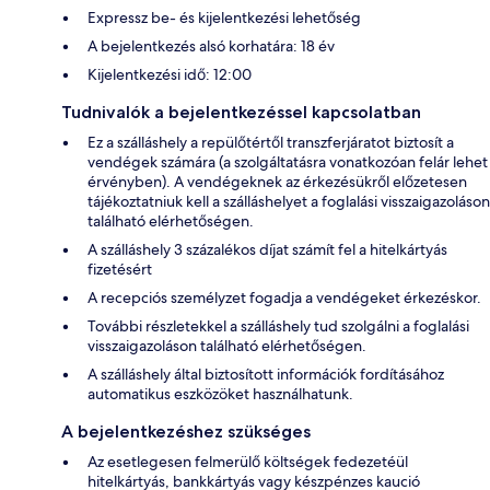
Expressz be- és kijelentkezési lehetőség
A bejelentkezés alsó korhatára: 18 év
Kijelentkezési idő: 12:00
Tudnivalók a bejelentkezéssel kapcsolatban
Ez a szálláshely a repülőtértől transzferjáratot biztosít a
vendégek számára (a szolgáltatásra vonatkozóan felár lehet
érvényben). A vendégeknek az érkezésükről előzetesen
tájékoztatniuk kell a szálláshelyet a foglalási visszaigazoláson
található elérhetőségen.
A szálláshely 3 százalékos díjat számít fel a hitelkártyás
fizetésért
A recepciós személyzet fogadja a vendégeket érkezéskor.
További részletekkel a szálláshely tud szolgálni a foglalási
visszaigazoláson található elérhetőségen.
A szálláshely által biztosított információk fordításához
automatikus eszközöket használhatunk.
A bejelentkezéshez szükséges
Az esetlegesen felmerülő költségek fedezetéül
hitelkártyás, bankkártyás vagy készpénzes kaució