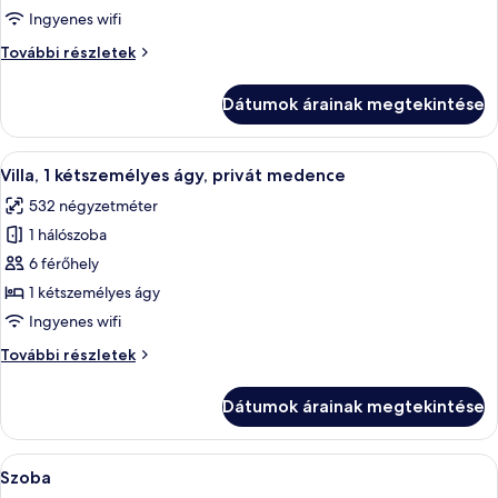
1
Ingyenes wifi
kétszemélyes
Lakosztály,
További részletek
ágy,
1
erkély
kétszemélyes
Dátumok árainak megtekintése
ágy,
erkély
további
A
Egy modern, szabadtéri medencetér, na
9
részletei
Villa, 1 kétszemélyes ágy, privát medence
következő
532 négyzetméter
szoba
1 hálószoba
összes
képének
6 férőhely
megtekintése:
1 kétszemélyes ágy
Villa,
Ingyenes wifi
1
Villa,
További részletek
kétszemélyes
1
ágy,
kétszemélyes
Dátumok árainak megtekintése
ágy,
privát
privát
medence
medence
A
Egyiptomi pamut ágynemű, prémium á
4
további
Szoba
következő
részletei