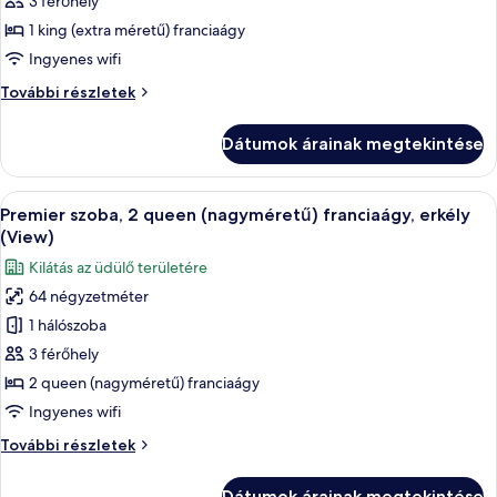
Premier
3 férőhely
szoba,
1 king (extra méretű) franciaágy
1
Ingyenes wifi
king
Premier
További részletek
(extra
szoba,
méretű)
1
Dátumok árainak megtekintése
king
franciaágy,
(extra
erkély
méretű)
A
Egy modern szállodaszoba erkéllyel, író
(View)
5
franciaágy,
Premier szoba, 2 queen (nagyméretű) franciaágy, erkély
következő
erkély
(View)
(View)
szoba
Kilátás az üdülő területére
további
összes
részletei
64 négyzetméter
képének
1 hálószoba
megtekintése:
Premier
3 férőhely
szoba,
2 queen (nagyméretű) franciaágy
2
Ingyenes wifi
queen
Premier
További részletek
(nagyméretű)
szoba,
franciaágy,
2
Dátumok árainak megtekintése