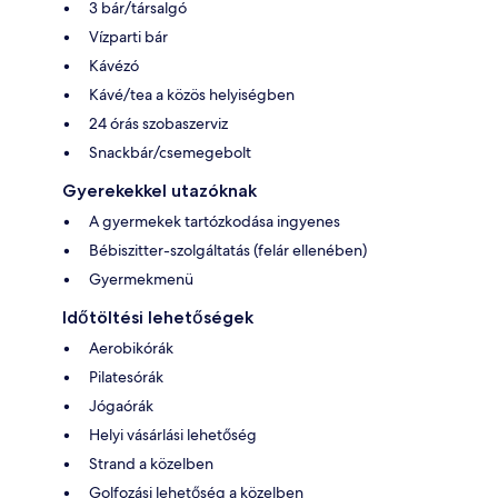
3 bár/társalgó
Vízparti bár
Kávézó
Kávé/tea a közös helyiségben
24 órás szobaszerviz
Snackbár/csemegebolt
Gyerekekkel utazóknak
A gyermekek tartózkodása ingyenes
Bébiszitter-szolgáltatás (felár ellenében)
Gyermekmenü
Időtöltési lehetőségek
Aerobikórák
Pilatesórák
Jógaórák
Helyi vásárlási lehetőség
Strand a közelben
Golfozási lehetőség a közelben