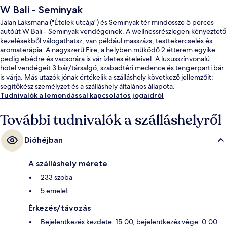
W Bali - Seminyak
Jalan Laksmana ("Ételek utcája") és Seminyak tér mindössze 5 perces
autóút W Bali - Seminyak vendégeinek. A wellnessrészlegen kényeztető
kezelésekből válogathatsz, van például masszázs, testtekercselés és
aromaterápia. A nagyszerű Fire, a helyben működő 2 étterem egyike
pedig ebédre és vacsorára is vár ízletes ételeivel. A luxusszínvonalú
hotel vendégeit 3 bár/társalgó, szabadtéri medence és tengerparti bár
is várja. Más utazók jónak értékelik a szálláshely következő jellemzőit:
segítőkész személyzet és a szálláshely általános állapota.
Tudnivalók a lemondással kapcsolatos jogaidról
További tudnivalók a szálláshelyről
Dióhéjban
A szálláshely mérete
233 szoba
5 emelet
Érkezés/távozás
Bejelentkezés kezdete: 15:00, bejelentkezés vége: 0:00