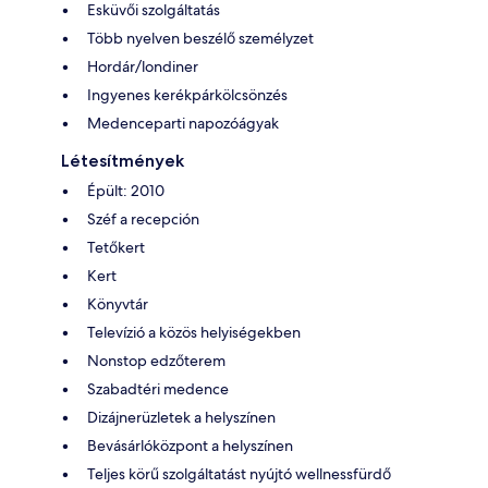
Esküvői szolgáltatás
Több nyelven beszélő személyzet
Hordár/londiner
Ingyenes kerékpárkölcsönzés
Medenceparti napozóágyak
Létesítmények
Épült: 2010
Széf a recepción
Tetőkert
Kert
Könyvtár
Televízió a közös helyiségekben
Nonstop edzőterem
Szabadtéri medence
Dizájnerüzletek a helyszínen
Bevásárlóközpont a helyszínen
Teljes körű szolgáltatást nyújtó wellnessfürdő