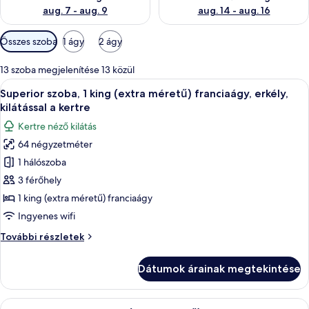
aug. 7 - aug. 9
aug. 14 - aug. 16
Szobákhoz
Összes szoba
1 ágy
2 ágy
rendelkezésre
álló
13 szoba megjelenítése 13 közül
szűrők
A
Egy modern szállodaszoba, amelyben egy
10
Superior szoba, 1 king (extra méretű) franciaágy, erkély,
következő
kilátással a kertre
szoba
Kertre néző kilátás
összes
64 négyzetméter
képének
1 hálószoba
megtekintése:
Superior
3 férőhely
szoba,
1 king (extra méretű) franciaágy
1
Ingyenes wifi
king
Superior
További részletek
(extra
szoba,
méretű)
1
Dátumok árainak megtekintése
king
franciaágy,
(extra
erkély,
méretű)
A
Egy modern szállodaszoba, amelyben eg
kilátással