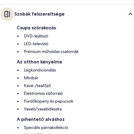
Szobák felszereltsége
Csupa szórakozás
DVD-lejátszó
LED-televízió
Prémium műholdas csatornák
Az otthon kényelme
Légkondicionálás
Minibár
Kávé-/teafőző
Elektromos vízforraló
Fürdőköpeny és papucsok
Vasaló/vasalódeszka
A pihentető alváshoz
Speciális párnakollekció