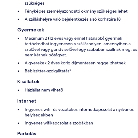
szükséges
Fényképes személyazonosító okmány szükséges lehet
A szálláshelyre való bejelentkezés alsó korhatára 18
Gyermekek
Maximum 2 (12 éves vagy ennél fiatalabb) gyermek
tartózkodhat ingyenesen a szálláshelyen, amennyiben a
szülővel vagy gondviselővel egy szobában szállnak meg, és
nem kérnek pótágyat.
A gyerekek 2 éves korig díjmentesen reggelizhetnek
Bébiszitter-szolgáltatás*
Kisállatok
Háziállat nem vihető
Internet
Ingyenes wifi- és vezetékes internetkapcsolat a nyilvános
helyiségekben
Ingyenes wifikapcsolat a szobákban
Parkolás