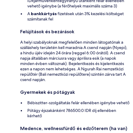
IDRjárművenkéntegyirányú utanként felár ellenében
vehető igénybe (a férőhelyek maximális száma 3)
A
bankkártyás
fizetések után 3% kezelési költséget
számítanak fel
Felújítások és bezárások
A helyi szabályoknak megfelelően minden látogatónak a
szálláshely területén kell maradnia A csend napján (Nyepi),
a hindu újév idején 24 órára (reggel 6:00 órától). A csend
napja általában márciusra vagy áprilisra esik (a napok
minden évben változnak). Bejelentkezés és kijelentkezés
ezen a napon nem lehetséges. A Ngurah Rai nemzetközi
repülőtér (Bali nemeztközi repülőtere) szintén zárva tart A
csend napján.
Gyermekek és pótágyak
Bébiszitter-szolgáltatás felár ellenében igénybe vehető
Pótágy éjszakánként 786500.0 IDR díj ellenében
kérhető
Medence, wellnessfürdő és edzőterem (ha van)